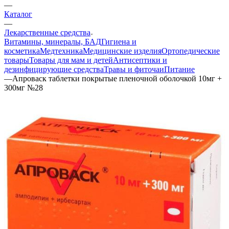
—
Каталог
—
Лекарственные средства
Витамины, минералы, БАД
Гигиена и
косметика
Медтехника
Медицинские изделия
Ортопедические
товары
Товары для мам и детей
Антисептики и
дезинфицирующие средства
Травы и фиточаи
Питание
—
Апроваск таблетки покрытые пленочной оболочкой 10мг +
300мг №28