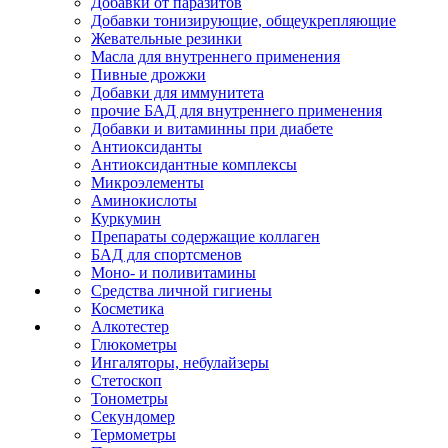
Добавки от паразитов
Добавки тонизирующие, общеукрепляющие
Жевательные резинки
Масла для внутреннего применения
Пивные дрожжи
Добавки для иммунитета
прочие БАД для внутреннего применения
Добавки и витаминны при диабете
Антиоксиданты
Антиоксидантные комплексы
Микроэлементы
Аминокислоты
Куркумин
Препараты содержащие коллаген
БАД для спортсменов
Моно- и поливитамины
Средства личной гигиены
Косметика
Алкотестер
Глюкометры
Ингаляторы, небулайзеры
Стетоскоп
Тонометры
Секундомер
Термометры