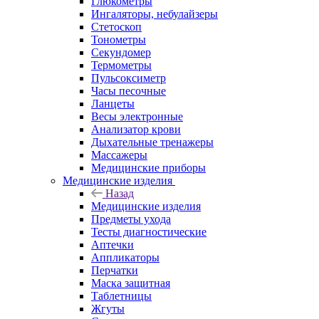
Глюкометры
Ингаляторы, небулайзеры
Стетоскоп
Тонометры
Секундомер
Термометры
Пульсоксиметр
Часы песочные
Ланцеты
Весы электронные
Анализатор крови
Дыхательные тренажеры
Массажеры
Медицинские приборы
Медицинские изделия
Назад
Медицинские изделия
Предметы ухода
Тесты диагностические
Аптечки
Аппликаторы
Перчатки
Маска защитная
Таблетницы
Жгуты