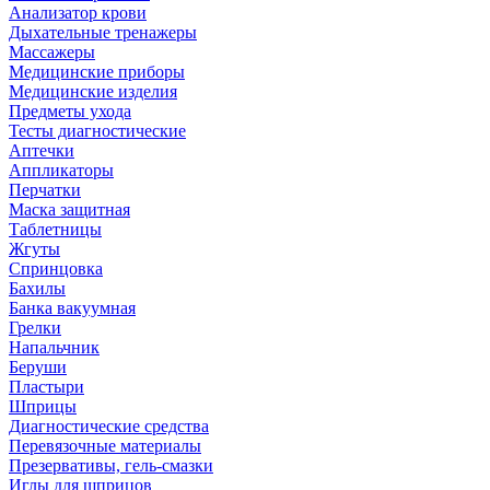
Анализатор крови
Дыхательные тренажеры
Массажеры
Медицинские приборы
Медицинские изделия
Предметы ухода
Тесты диагностические
Аптечки
Аппликаторы
Перчатки
Маска защитная
Таблетницы
Жгуты
Спринцовка
Бахилы
Банка вакуумная
Грелки
Напальчник
Беруши
Пластыри
Шприцы
Диагностические средства
Перевязочные материалы
Презервативы, гель-смазки
Иглы для шприцов