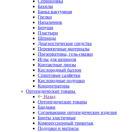
Спринцовка
Бахилы
Банка вакуумная
Грелки
Напальчник
Беруши
Пластыри
Шприцы
Диагностические средства
Перевязочные материалы
Презервативы, гель-смазки
Иглы для шприцов
Контактные линзы
Кислородный баллон
Спиртовые салфетки
Кислородные подушки
Концентраторы
Ортопедические товары
Назад
Ортопедические товары
Бандажи
Согревающие ортопедические изделия
Бинты эластичные
Компрессионный трикотаж
Подушки и матрасы