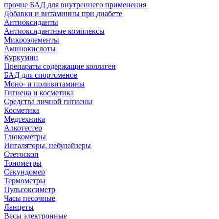
прочие БАД для внутреннего применения
Добавки и витаминны при диабете
Антиоксиданты
Антиоксидантные комплексы
Микроэлементы
Аминокислоты
Куркумин
Препараты содержащие коллаген
БАД для спортсменов
Моно- и поливитамины
Гигиена и косметика
Средства личной гигиены
Косметика
Медтехника
Алкотестер
Глюкометры
Ингаляторы, небулайзеры
Стетоскоп
Тонометры
Секундомер
Термометры
Пульсоксиметр
Часы песочные
Ланцеты
Весы электронные