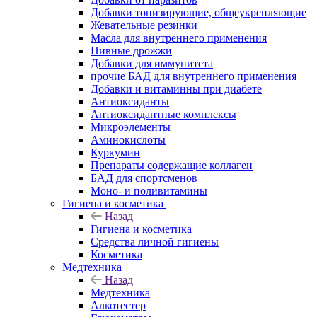
Добавки тонизирующие, общеукрепляющие
Жевательные резинки
Масла для внутреннего применения
Пивные дрожжи
Добавки для иммунитета
прочие БАД для внутреннего применения
Добавки и витаминны при диабете
Антиоксиданты
Антиоксидантные комплексы
Микроэлементы
Аминокислоты
Куркумин
Препараты содержащие коллаген
БАД для спортсменов
Моно- и поливитамины
Гигиена и косметика
Назад
Гигиена и косметика
Средства личной гигиены
Косметика
Медтехника
Назад
Медтехника
Алкотестер