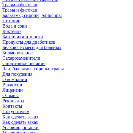
Травы и фиточаи
Травы и фиточаи
Бальзамы, сиропы, эликсиры
Питание
Вода и соки
Коктейль
Батончики и мюсли
Продукты для диабетиков
Белковые смеси для больных
Биомороженое
Сахарозаменители
Спортивное питание
Чаи, бальзамы, сиропы, травы
Для похудения
О компании
Вакансии
Лицензии
Отзывы
Реквизиты
Контакты
Покупателям
Как сделать заказ
Как сделать заказ
Условия доставки
Условия оплаты