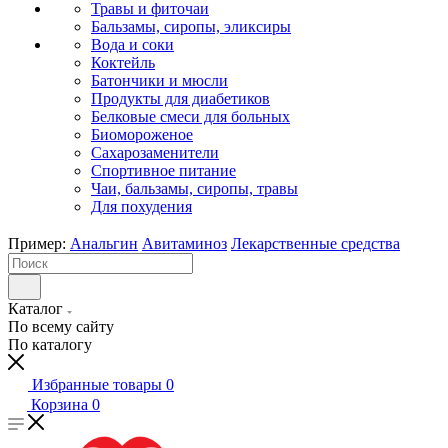
Травы и фиточаи
Бальзамы, сиропы, эликсиры
Вода и соки
Коктейль
Батончики и мюсли
Продукты для диабетиков
Белковые смеси для больных
Биомороженое
Сахарозаменители
Спортивное питание
Чаи, бальзамы, сиропы, травы
Для похудения
Пример:
Анальгин
Авитаминоз
Лекарственные средства
Каталог
По всему сайту
По каталогу
Избранные товары
0
Корзина
0