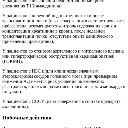
У пациентов с печеночной недостаточностью (риск
увеличения T1/2 амлодипина).
У пациентов с почечной недостаточностью и после
трансплантации почки (из-за содержания в составе препарата
ирбесартана, рекомендуется контроль содержания калия и
концентрации креатинина в крови), после недавней
трансплантации почки (отсутствие опыта клинического
применения ирбесартана).
У пациентов со стенозом аортального и митрального клапана
или гипертрофической обструктивной кардиомиопатией
(ГОКМП).
У пациентов с ИБС и/или клинически значимым
атеросклерозом сосудов головного мозга (при чрезмерном
снижении АД имеется риск усиления ишемических
расстройств, вплоть до развития острого инфаркта миокарда и
инсульта).
У пациентов с СССУ (из-за содержания в составе препарата
амлодипина).
Побочные действия