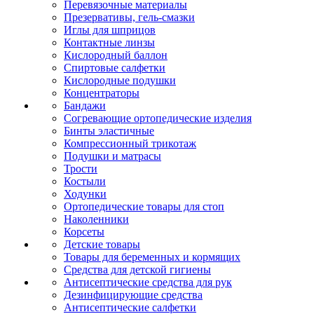
Перевязочные материалы
Презервативы, гель-смазки
Иглы для шприцов
Контактные линзы
Кислородный баллон
Спиртовые салфетки
Кислородные подушки
Концентраторы
Бандажи
Согревающие ортопедические изделия
Бинты эластичные
Компрессионный трикотаж
Подушки и матрасы
Трости
Костыли
Ходунки
Ортопедические товары для стоп
Наколенники
Корсеты
Детские товары
Товары для беременных и кормящих
Средства для детской гигиены
Антисептические средства для рук
Дезинфицирующие средства
Антисептические салфетки