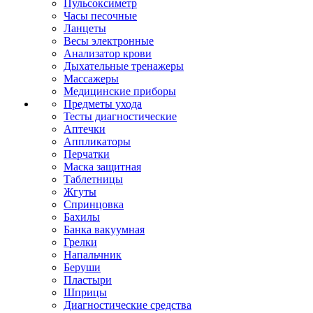
Пульсоксиметр
Часы песочные
Ланцеты
Весы электронные
Анализатор крови
Дыхательные тренажеры
Массажеры
Медицинские приборы
Предметы ухода
Тесты диагностические
Аптечки
Аппликаторы
Перчатки
Маска защитная
Таблетницы
Жгуты
Спринцовка
Бахилы
Банка вакуумная
Грелки
Напальчник
Беруши
Пластыри
Шприцы
Диагностические средства