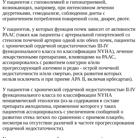
У пациентов с гиповолемией и гипонатриемией,
возникающих, например, при интенсивном лечении
диуретиками, гемодиализе, соблюдении диеты с
ограничением потребления поваренной соли, диарее, рвоте.
У пациентов, у которых функция почек зависит от активности
РААС (таких как пациенты с артериальной гипертензией со
стенозом почечной артерии одной или обеих почек, пациенты
с хронической сердечной недостаточностью III-IV
функционального класса по классификации NYHA), лечение
лекарственными препаратами, влияющими на РААС,
ассоциировалось с развитием олигурии и/или
прогрессирующей азотемии и редко - острой почечной
недостаточности и/или смертью, риск развития которых
нельзя исключить и при приеме АРА II, включая ирбесартан).
У пациентов с хронической сердечной недостаточностью II-IV
функционального класса по классификации NYHA
неишемической этиологии (из-за содержания в составе
препарата амлодипина, применение которого у таких
пациентов ассоциировалось с увеличением сообщений о
развитии отека легких по сравнению с приемом плацебо,
несмотря на отсутствие различий в частоте прогрессирования
сердечной недостаточности).