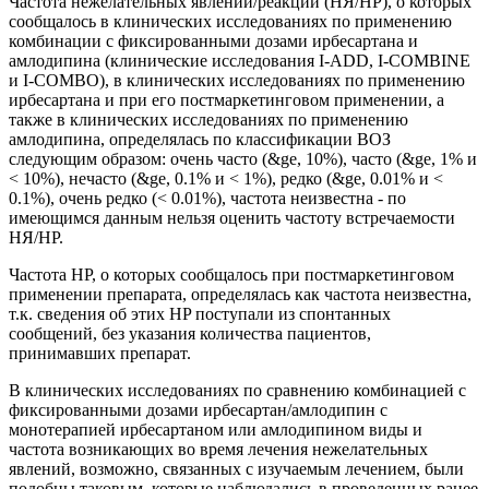
Частота нежелательных явлений/реакций (НЯ/НР), о которых
сообщалось в клинических исследованиях по применению
комбинации с фиксированными дозами ирбесартана и
амлодипина (клинические исследования I-ADD, I-СОМВINЕ
и I-COMBO), в клинических исследованиях по применению
ирбесартана и при его постмаркетинговом применении, а
также в клинических исследованиях по применению
амлодипина, определялась по классификации ВОЗ
следующим образом: очень часто (&ge, 10%), часто (&ge, 1% и
< 10%), нечасто (&ge, 0.1% и < 1%), редко (&ge, 0.01% и <
0.1%), очень редко (< 0.01%), частота неизвестна - по
имеющимся данным нельзя оценить частоту встречаемости
НЯ/НР.
Частота HP, о которых сообщалось при постмаркетинговом
применении препарата, определялась как частота неизвестна,
т.к. сведения об этих HP поступали из спонтанных
сообщений, без указания количества пациентов,
принимавших препарат.
В клинических исследованиях по сравнению комбинацией с
фиксированными дозами ирбесартан/амлодипин с
монотерапией ирбесартаном или амлодипином виды и
частота возникающих во время лечения нежелательных
явлений, возможно, связанных с изучаемым лечением, были
подобны таковым, которые наблюдались в проведенных ранее