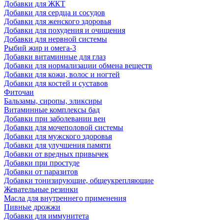
Добавки для ЖКТ
Добавки для сердца и сосудов
Добавки для женского здоровья
Добавки для похудения и очищения
Добавки для нервной системы
Рыбий жир и омега-3
Добавки витаминные для глаз
Добавки для нормализации обмена веществ
Добавки для кожи, волос и ногтей
Добавки для костей и суставов
Фиточаи
Бальзамы, сиропы, эликсиры
Витаминные комплексы бад
Добавки при заболевании вен
Добавки для мочеполовой системы
Добавки для мужского здоровья
Добавки для улучшения памяти
Добавки от вредных привычек
Добавки при простуде
Добавки от паразитов
Добавки тонизирующие, общеукрепляющие
Жевательные резинки
Масла для внутреннего применения
Пивные дрожжи
Добавки для иммунитета