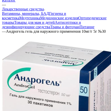
Каталог
—
Лекарственные средства
Витамины, минералы, БАД
Гигиена и
косметика
Медтехника
Медицинские изделия
Ортопедические
товары
Товары для мам и детей
Антисептики и
дезинфицирующие средства
Травы и фиточаи
Питание
—
Андрогель гель для наружного применения 10мг/г 5г №30