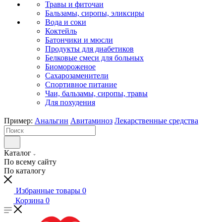
Травы и фиточаи
Бальзамы, сиропы, эликсиры
Вода и соки
Коктейль
Батончики и мюсли
Продукты для диабетиков
Белковые смеси для больных
Биомороженое
Сахарозаменители
Спортивное питание
Чаи, бальзамы, сиропы, травы
Для похудения
Пример:
Анальгин
Авитаминоз
Лекарственные средства
Каталог
По всему сайту
По каталогу
Избранные товары
0
Корзина
0