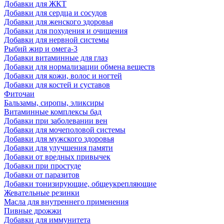
Добавки для ЖКТ
Добавки для сердца и сосудов
Добавки для женского здоровья
Добавки для похудения и очищения
Добавки для нервной системы
Рыбий жир и омега-3
Добавки витаминные для глаз
Добавки для нормализации обмена веществ
Добавки для кожи, волос и ногтей
Добавки для костей и суставов
Фиточаи
Бальзамы, сиропы, эликсиры
Витаминные комплексы бад
Добавки при заболевании вен
Добавки для мочеполовой системы
Добавки для мужского здоровья
Добавки для улучшения памяти
Добавки от вредных привычек
Добавки при простуде
Добавки от паразитов
Добавки тонизирующие, общеукрепляющие
Жевательные резинки
Масла для внутреннего применения
Пивные дрожжи
Добавки для иммунитета