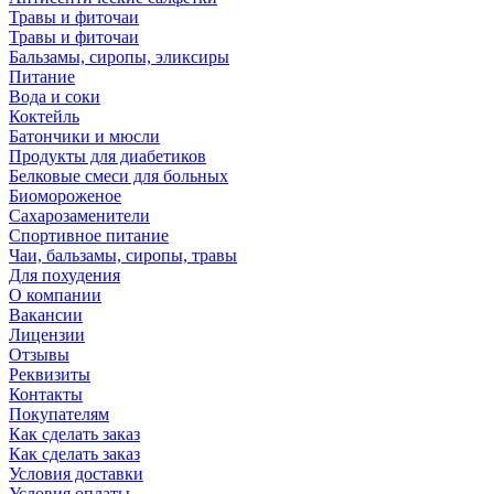
Травы и фиточаи
Травы и фиточаи
Бальзамы, сиропы, эликсиры
Питание
Вода и соки
Коктейль
Батончики и мюсли
Продукты для диабетиков
Белковые смеси для больных
Биомороженое
Сахарозаменители
Спортивное питание
Чаи, бальзамы, сиропы, травы
Для похудения
О компании
Вакансии
Лицензии
Отзывы
Реквизиты
Контакты
Покупателям
Как сделать заказ
Как сделать заказ
Условия доставки
Условия оплаты