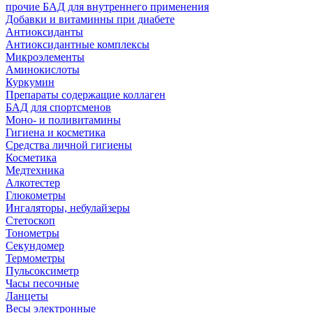
прочие БАД для внутреннего применения
Добавки и витаминны при диабете
Антиоксиданты
Антиоксидантные комплексы
Микроэлементы
Аминокислоты
Куркумин
Препараты содержащие коллаген
БАД для спортсменов
Моно- и поливитамины
Гигиена и косметика
Средства личной гигиены
Косметика
Медтехника
Алкотестер
Глюкометры
Ингаляторы, небулайзеры
Стетоскоп
Тонометры
Секундомер
Термометры
Пульсоксиметр
Часы песочные
Ланцеты
Весы электронные