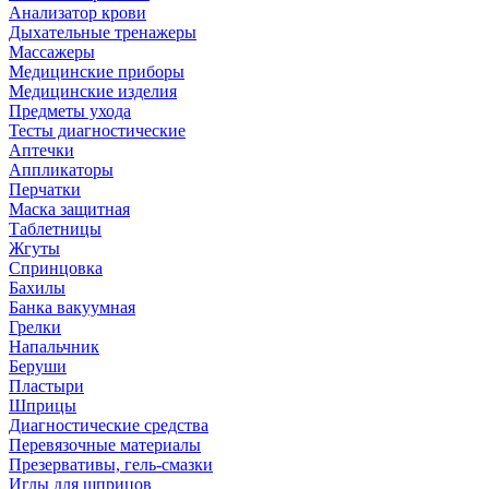
Анализатор крови
Дыхательные тренажеры
Массажеры
Медицинские приборы
Медицинские изделия
Предметы ухода
Тесты диагностические
Аптечки
Аппликаторы
Перчатки
Маска защитная
Таблетницы
Жгуты
Спринцовка
Бахилы
Банка вакуумная
Грелки
Напальчник
Беруши
Пластыри
Шприцы
Диагностические средства
Перевязочные материалы
Презервативы, гель-смазки
Иглы для шприцов