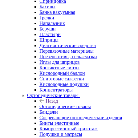
Спринцовка
Бахилы
Банка вакуумная
Грелки
Напальчник
Беруши
Пластыри
Шприцы
Диагностические средства
Перевязочные материалы
Презервативы, гель-смазки
Иглы для шприцов
Контактные линзы
Кислородный баллон
Спиртовые салфетки
Кислородные подушки
Концентраторы
Ортопедические товары
Назад
Ортопедические товары
Бандажи
Согревающие ортопедические изделия
Бинты эластичные
Компрессионный трикотаж
Подушки и матрасы