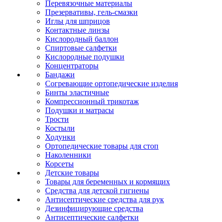
Перевязочные материалы
Презервативы, гель-смазки
Иглы для шприцов
Контактные линзы
Кислородный баллон
Спиртовые салфетки
Кислородные подушки
Концентраторы
Бандажи
Согревающие ортопедические изделия
Бинты эластичные
Компрессионный трикотаж
Подушки и матрасы
Трости
Костыли
Ходунки
Ортопедические товары для стоп
Наколенники
Корсеты
Детские товары
Товары для беременных и кормящих
Средства для детской гигиены
Антисептические средства для рук
Дезинфицирующие средства
Антисептические салфетки