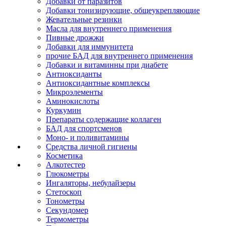
Добавки от паразитов
Добавки тонизирующие, общеукрепляющие
Жевательные резинки
Масла для внутреннего применения
Пивные дрожжи
Добавки для иммунитета
прочие БАД для внутреннего применения
Добавки и витаминны при диабете
Антиоксиданты
Антиоксидантные комплексы
Микроэлементы
Аминокислоты
Куркумин
Препараты содержащие коллаген
БАД для спортсменов
Моно- и поливитамины
Средства личной гигиены
Косметика
Алкотестер
Глюкометры
Ингаляторы, небулайзеры
Стетоскоп
Тонометры
Секундомер
Термометры