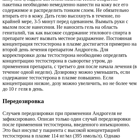
пакетика необходимо немедленно нанести на кожу все его
содержимое и распределить тонким слоем. Не обязательно
втирать его в кожу. Дать гелю высохнуть в течение, по
крайней мере, 3-5 минут перед одеванием. Вымыть руки с
мылом после нанесения. Не наносить гель на область
гениталий, так как высокое содержание этилового спирта в
препарате может вызвать местное раздражение. Постоянная
концентрация тестостерона в плазме достигается примерно на
второй день лечения препаратом Андрогель. Для
корректировки дозы тестостерона необходимо определять
концентрацию тестостерона в сыворотке утром, до
применения препарата, с третьего дня после начала лечения (в
течение одной недели). Дозировку можно уменьшить, если
содержание тестостерона в плазме повышено. Если
концентрации низкие, дозу можно увеличить, но не более чем
до 10 г геля в день.
Передозировка
Случаев передозировки при применении Андрогеля не
зафиксировано. Описан только один случай передозировки
после применения тестостерона, введенного инъекционно.
Это был инсульт у пациента с высокой концентрацией
тестостерона в плазме 114 нг/мл (395 нмоль/л). Однако