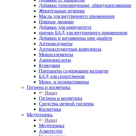
Добавки тонизирующие, общеукрепляющие
Жевательные резинки
Масла для внутреннего применения
Пивные дрожжи
Добавки для иммунитета
прочие БАД для внутреннего применения
Добавки и витаминны при диабете
Антиоксиданты
Антиоксидантные комплексы
Микроэлементы
Аминокислоты
Куркумин
Препараты содержащие коллаген
БАД для спортсменов
Моно- и поливитамины
Гигиена и косметика
Назад
Гигиена и косметика
Средства личной гигиены
Косметика
Медтехника
Назад
Медтехника
Алкотестер