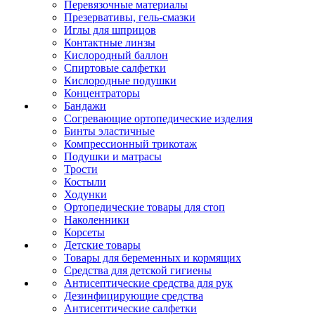
Перевязочные материалы
Презервативы, гель-смазки
Иглы для шприцов
Контактные линзы
Кислородный баллон
Спиртовые салфетки
Кислородные подушки
Концентраторы
Бандажи
Согревающие ортопедические изделия
Бинты эластичные
Компрессионный трикотаж
Подушки и матрасы
Трости
Костыли
Ходунки
Ортопедические товары для стоп
Наколенники
Корсеты
Детские товары
Товары для беременных и кормящих
Средства для детской гигиены
Антисептические средства для рук
Дезинфицирующие средства
Антисептические салфетки