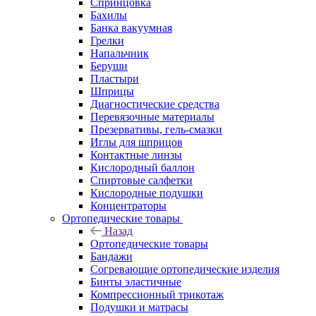
Спринцовка
Бахилы
Банка вакуумная
Грелки
Напальчник
Беруши
Пластыри
Шприцы
Диагностические средства
Перевязочные материалы
Презервативы, гель-смазки
Иглы для шприцов
Контактные линзы
Кислородный баллон
Спиртовые салфетки
Кислородные подушки
Концентраторы
Ортопедические товары
Назад
Ортопедические товары
Бандажи
Согревающие ортопедические изделия
Бинты эластичные
Компрессионный трикотаж
Подушки и матрасы