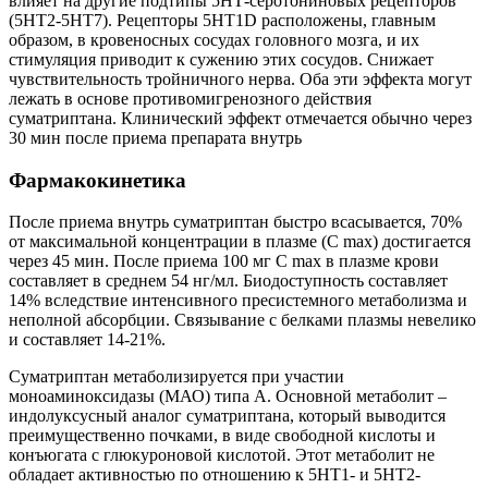
влияет на другие подтипы 5НТ-серотониновых рецепторов
(5НТ2-5НТ7). Рецепторы 5HT1D расположены, главным
образом, в кровеносных сосудах головного мозга, и их
стимуляция приводит к сужению этих сосудов. Снижает
чувствительность тройничного нерва. Оба эти эффекта могут
лежать в основе противомигренозного действия
суматриптана. Клинический эффект отмечается обычно через
30 мин после приема препарата внутрь
Фармакокинетика
После приема внутрь суматриптан быстро всасывается, 70%
от максимальной концентрации в плазме (C max) достигается
через 45 мин. После приема 100 мг C max в плазме крови
составляет в среднем 54 нг/мл. Биодоступность составляет
14% вследствие интенсивного пресистемного метаболизма и
неполной абсорбции. Связывание с белками плазмы невелико
и составляет 14-21%.
Суматриптан метаболизируется при участии
моноаминоксидазы (МАО) типа А. Основной метаболит –
индолуксусный аналог суматриптана, который выводится
преимущественно почками, в виде свободной кислоты и
конъюгата с глюкуроновой кислотой. Этот метаболит не
обладает активностью по отношению к 5HT1- и 5НТ2-