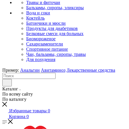
Травы и фиточаи
Бальзамы, сиропы, эликсиры
Вода и соки
Коктейль
Батончики и мюсли
Продукты для диабетиков
Белковые смеси для больных
Биомороженое
Сахарозаменители
Спортивное питание
Чаи, бальзамы, сиропы, травы
Для похудения
Пример:
Анальгин
Авитаминоз
Лекарственные средства
Каталог
По всему сайту
По каталогу
Избранные товары
0
Корзина
0