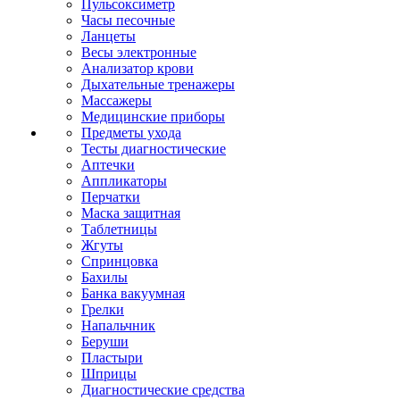
Пульсоксиметр
Часы песочные
Ланцеты
Весы электронные
Анализатор крови
Дыхательные тренажеры
Массажеры
Медицинские приборы
Предметы ухода
Тесты диагностические
Аптечки
Аппликаторы
Перчатки
Маска защитная
Таблетницы
Жгуты
Спринцовка
Бахилы
Банка вакуумная
Грелки
Напальчник
Беруши
Пластыри
Шприцы
Диагностические средства