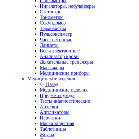
Глюкометры
Ингаляторы, небулайзеры
Стетоскоп
Тонометры
Секундомер
Термометры
Пульсоксиметр
Часы песочные
Ланцеты
Весы электронные
Анализатор крови
Дыхательные тренажеры
Массажеры
Медицинские приборы
Медицинские изделия
Назад
Медицинские изделия
Предметы ухода
Тесты диагностические
Аптечки
Аппликаторы
Перчатки
Маска защитная
Таблетницы
Жгуты