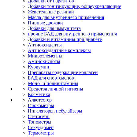
Добавки от паразитов
Добавки тонизирующие, общеукрепляющие
Жевательные резинки
Масла для внутреннего применения
Пивные дрожжи
Добавки для иммунитета
прочие БАД для внутреннего применения
Добавки и витаминны при диабете
Антиоксиданты
Антиоксидантные комплексы
Микроэлементы
Аминокислоты
Куркумин
Препараты содержащие коллаген
БАД для спортсменов
Моно- и поливитамины
Средства личной гигиены
Косметика
Алкотестер
Глюкометры
Ингаляторы, небулайзеры
Стетоскоп
Тонометры
Секундомер
Термометры