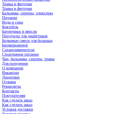
Травы и фиточаи
Травы и фиточаи
Бальзамы, сиропы, эликсиры
Питание
Вода и соки
Коктейль
Батончики и мюсли
Продукты для диабетиков
Белковые смеси для больных
Биомороженое
Сахарозаменители
Спортивное питание
Чаи, бальзамы, сиропы, травы
Для похудения
О компании
Вакансии
Лицензии
Отзывы
Реквизиты
Контакты
Покупателям
Как сделать заказ
Как сделать заказ
Условия доставки
Условия оплаты