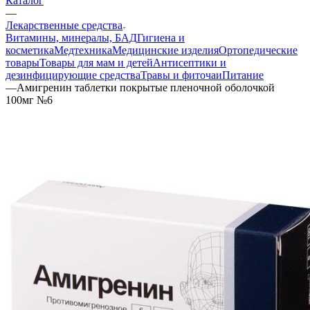
Каталог
—
Лекарственные средства
Витамины, минералы, БАД
Гигиена и
косметика
Медтехника
Медицинские изделия
Ортопедические
товары
Товары для мам и детей
Антисептики и
дезинфицирующие средства
Травы и фиточаи
Питание
—
Амигренин таблетки покрытые пленочной оболочкой
100мг №6