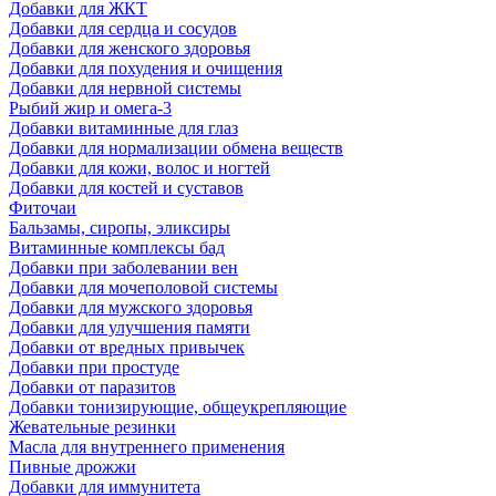
Добавки для ЖКТ
Добавки для сердца и сосудов
Добавки для женского здоровья
Добавки для похудения и очищения
Добавки для нервной системы
Рыбий жир и омега-3
Добавки витаминные для глаз
Добавки для нормализации обмена веществ
Добавки для кожи, волос и ногтей
Добавки для костей и суставов
Фиточаи
Бальзамы, сиропы, эликсиры
Витаминные комплексы бад
Добавки при заболевании вен
Добавки для мочеполовой системы
Добавки для мужского здоровья
Добавки для улучшения памяти
Добавки от вредных привычек
Добавки при простуде
Добавки от паразитов
Добавки тонизирующие, общеукрепляющие
Жевательные резинки
Масла для внутреннего применения
Пивные дрожжи
Добавки для иммунитета