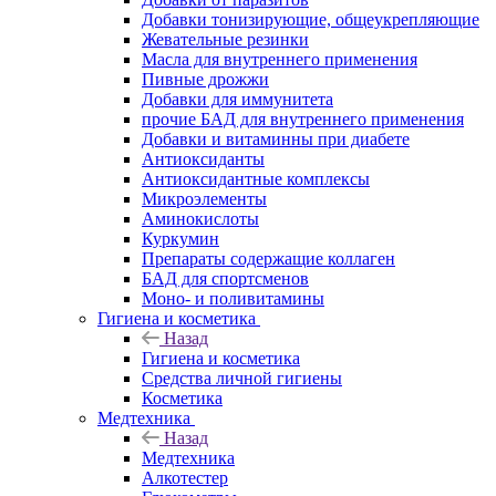
Добавки тонизирующие, общеукрепляющие
Жевательные резинки
Масла для внутреннего применения
Пивные дрожжи
Добавки для иммунитета
прочие БАД для внутреннего применения
Добавки и витаминны при диабете
Антиоксиданты
Антиоксидантные комплексы
Микроэлементы
Аминокислоты
Куркумин
Препараты содержащие коллаген
БАД для спортсменов
Моно- и поливитамины
Гигиена и косметика
Назад
Гигиена и косметика
Средства личной гигиены
Косметика
Медтехника
Назад
Медтехника
Алкотестер