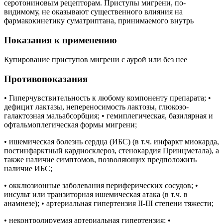
серотониновым рецепторам. Приступы мигрени, по-
видимому, не оказывают существенного влияния на
фармакокинетику суматриптана, принимаемого внутрь
Показания к применению
Купирование приступов мигрени с аурой или без нее
Противопоказания
• Гиперчувствительность к любому компоненту препарата; •
дефицит лактазы, непереносимость лактозы, глюкозо-
галактозная мальабсорбция; • гемиплегическая, базилярная и
офтальмоплегическая формы мигрени;
• ишемическая болезнь сердца (ИБС) (в т.ч. инфаркт миокарда,
постинфарктный кардиосклероз, стенокардия Принцметала), а
также наличие симптомов, позволяющих предположить
наличие ИБС;
• окклюзионные заболевания периферических сосудов; •
инсульт или транзиторная ишемическая атака (в т.ч. в
анамнезе); • артериальная гипертензия II-III степени тяжести;
• неконтролируемая артериальная гипертензия; •