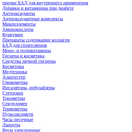
прочие БАД для внутреннего применения
Добавки и витаминны при диабете
Антиоксиданты
Антиоксидантные комплексы
Микроэлементы
Аминокислоты
Куркумин
Препараты содержащие коллаген
БАД для спортсменов
Моно- и поливитамины
Гигиена и косметика
Средства личной гигиены
Косметика
Медтехника
Алкотестер
Глюкометры
Ингаляторы, небулайзеры
Стетоскоп
Тонометры
Секундомер
Термометры
Пульсоксиметр
Часы песочные
Ланцеты
Весы электронные