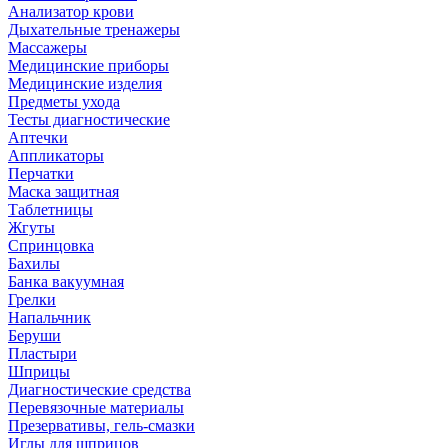
Анализатор крови
Дыхательные тренажеры
Массажеры
Медицинские приборы
Медицинские изделия
Предметы ухода
Тесты диагностические
Аптечки
Аппликаторы
Перчатки
Маска защитная
Таблетницы
Жгуты
Спринцовка
Бахилы
Банка вакуумная
Грелки
Напальчник
Беруши
Пластыри
Шприцы
Диагностические средства
Перевязочные материалы
Презервативы, гель-смазки
Иглы для шприцов