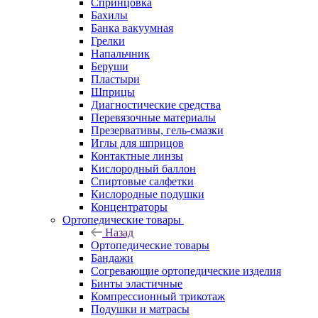
Спринцовка
Бахилы
Банка вакуумная
Грелки
Напальчник
Беруши
Пластыри
Шприцы
Диагностические средства
Перевязочные материалы
Презервативы, гель-смазки
Иглы для шприцов
Контактные линзы
Кислородный баллон
Спиртовые салфетки
Кислородные подушки
Концентраторы
Ортопедические товары
Назад
Ортопедические товары
Бандажи
Согревающие ортопедические изделия
Бинты эластичные
Компрессионный трикотаж
Подушки и матрасы