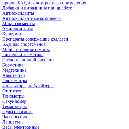
прочие БАД для внутреннего применения
Добавки и витаминны при диабете
Антиоксиданты
Антиоксидантные комплексы
Микроэлементы
Аминокислоты
Куркумин
Препараты содержащие коллаген
БАД для спортсменов
Моно- и поливитамины
Гигиена и косметика
Средства личной гигиены
Косметика
Медтехника
Алкотестер
Глюкометры
Ингаляторы, небулайзеры
Стетоскоп
Тонометры
Секундомер
Термометры
Пульсоксиметр
Часы песочные
Ланцеты
Весы электронные