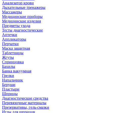
Анализатор крови
Дыхательные тренажеры
Массажеры
Медицинские приборы
Медицинские изделия
Предметы ухода
Тесты диагностические
Аптечки
Аппликаторы
Перчатки
Маска защитная
Таблетницы
Жгуты
Спринцовка
Бахилы
Банка вакуумная
Грелки
Напальчник
Беруши
Пластыри
Шприцы
Диагностические средства
Перевязочные материалы
Презервативы, гель-смазки
Иглы для шприцов