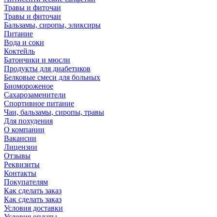
Травы и фиточаи
Травы и фиточаи
Бальзамы, сиропы, эликсиры
Питание
Вода и соки
Коктейль
Батончики и мюсли
Продукты для диабетиков
Белковые смеси для больных
Биомороженое
Сахарозаменители
Спортивное питание
Чаи, бальзамы, сиропы, травы
Для похудения
О компании
Вакансии
Лицензии
Отзывы
Реквизиты
Контакты
Покупателям
Как сделать заказ
Как сделать заказ
Условия доставки
Условия оплаты