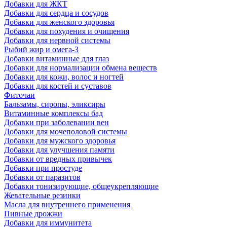
Добавки для ЖКТ
Добавки для сердца и сосудов
Добавки для женского здоровья
Добавки для похудения и очищения
Добавки для нервной системы
Рыбий жир и омега-3
Добавки витаминные для глаз
Добавки для нормализации обмена веществ
Добавки для кожи, волос и ногтей
Добавки для костей и суставов
Фиточаи
Бальзамы, сиропы, эликсиры
Витаминные комплексы бад
Добавки при заболевании вен
Добавки для мочеполовой системы
Добавки для мужского здоровья
Добавки для улучшения памяти
Добавки от вредных привычек
Добавки при простуде
Добавки от паразитов
Добавки тонизирующие, общеукрепляющие
Жевательные резинки
Масла для внутреннего применения
Пивные дрожжи
Добавки для иммунитета