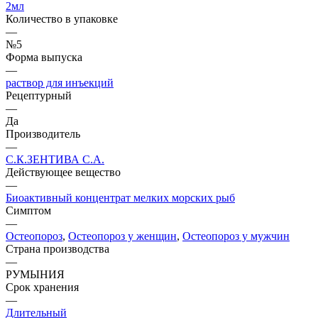
2мл
Количество в упаковке
—
№5
Форма выпуска
—
раствор для инъекций
Рецептурный
—
Да
Производитель
—
С.К.ЗЕНТИВА С.А.
Действующее вещество
—
Биоактивный концентрат мелких морских рыб
Симптом
—
Остеопороз
,
Остеопороз у женщин
,
Остеопороз у мужчин
Страна производства
—
РУМЫНИЯ
Срок хранения
—
Длительный