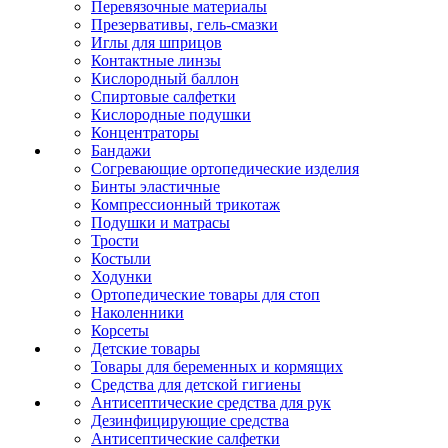
Перевязочные материалы
Презервативы, гель-смазки
Иглы для шприцов
Контактные линзы
Кислородный баллон
Спиртовые салфетки
Кислородные подушки
Концентраторы
Бандажи
Согревающие ортопедические изделия
Бинты эластичные
Компрессионный трикотаж
Подушки и матрасы
Трости
Костыли
Ходунки
Ортопедические товары для стоп
Наколенники
Корсеты
Детские товары
Товары для беременных и кормящих
Средства для детской гигиены
Антисептические средства для рук
Дезинфицирующие средства
Антисептические салфетки