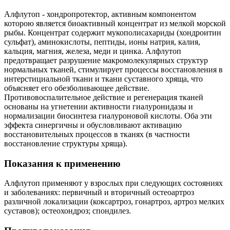
Алфлутоп - хондропротектор, активным компонентом
которою является биоактивный концентрат из мелкой морской
рыбы. Концентрат содержит мукополисахариды (хондроитин
сульфат), аминокислоты, пептиды, ионы натрия, калия,
кальция, магния, железа, меди и цинка. Алфлутоп
предотвращает разрушение макромолекулярных структур
нормальных тканей, стимулирует процессы восстановления в
интерстициальной ткани и ткани суставного хряща, что
объясняет его обезболивающее действие.
Противовоспалительное действие и регенерация тканей
основаны на угнетении активности гиалуронидазы и
нормализации биосинтеза гиалуроновой кислоты. Оба эти
эффекта синергичны и обусловливают активацию
восстановительных процессов в тканях (в частности
восстановление структуры хряща).
Показания к применению
Алфлутоп применяют у взрослых при следующих состояниях
и заболеваниях: первичный и вторичный остеоартроз
различной локализации (коксартроз, гонартроз, артроз мелких
суставов); остеохондроз; спондилез.