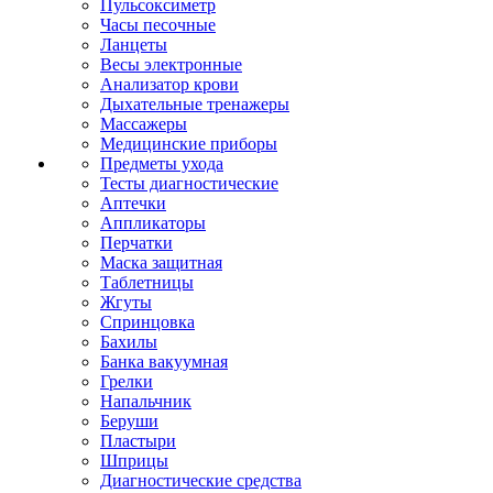
Пульсоксиметр
Часы песочные
Ланцеты
Весы электронные
Анализатор крови
Дыхательные тренажеры
Массажеры
Медицинские приборы
Предметы ухода
Тесты диагностические
Аптечки
Аппликаторы
Перчатки
Маска защитная
Таблетницы
Жгуты
Спринцовка
Бахилы
Банка вакуумная
Грелки
Напальчник
Беруши
Пластыри
Шприцы
Диагностические средства