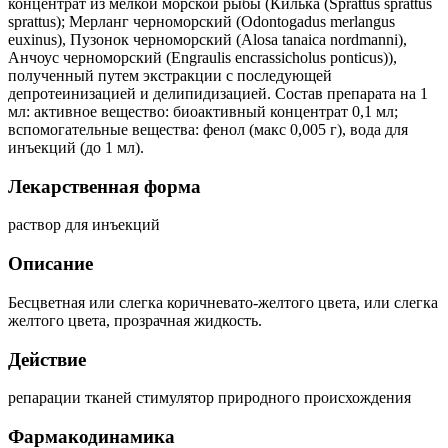
концентрат из мелкой морской рыбы (Килька (Sprattus sprattus
sprattus); Мерланг черноморский (Odontogadus merlangus
euxinus), Пузонок черноморский (Alosa tanaica nordmanni),
Анчоус черноморский (Engraulis encrassicholus ponticus)),
полученный путем экстракции с последующей
депротеинизацией и делипидизацией. Состав препарата на 1
мл: активное вещество: биоактивный концентрат 0,1 мл;
вспомогательные вещества: фенол (макс 0,005 г), вода для
инъекций (до 1 мл).
Лекарственная форма
раствор для инъекций
Описание
Бесцветная или слегка коричневато-желтого цвета, или слегка
желтого цвета, прозрачная жидкость.
Действие
репарации тканей стимулятор природного происхождения
Фармакодинамика