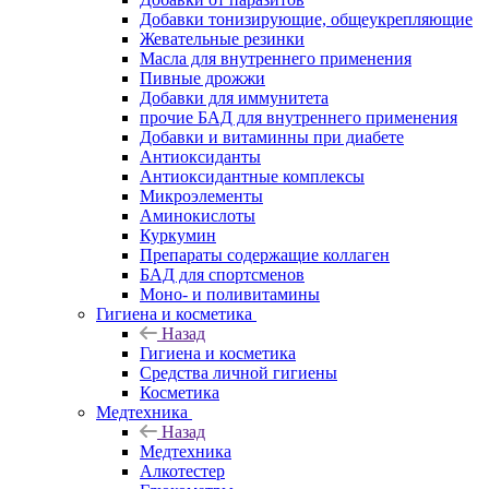
Добавки тонизирующие, общеукрепляющие
Жевательные резинки
Масла для внутреннего применения
Пивные дрожжи
Добавки для иммунитета
прочие БАД для внутреннего применения
Добавки и витаминны при диабете
Антиоксиданты
Антиоксидантные комплексы
Микроэлементы
Аминокислоты
Куркумин
Препараты содержащие коллаген
БАД для спортсменов
Моно- и поливитамины
Гигиена и косметика
Назад
Гигиена и косметика
Средства личной гигиены
Косметика
Медтехника
Назад
Медтехника
Алкотестер