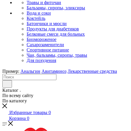
Травы и фиточаи
Бальзамы, сиропы, эликсиры
Вода и соки
Коктейль
Батончики и мюсли
Продукты для диабетиков
Белковые смеси для больных
Биомороженое
Сахарозаменители
Спортивное питание
Чаи, бальзамы, сиропы, травы
Для похудения
Пример:
Анальгин
Авитаминоз
Лекарственные средства
Каталог
По всему сайту
По каталогу
Избранные товары
0
Корзина
0