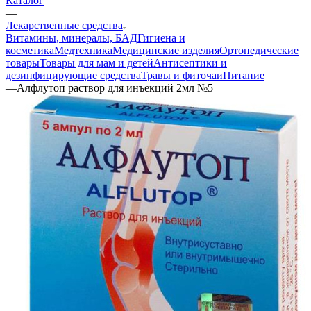
Каталог
—
Лекарственные средства
Витамины, минералы, БАД
Гигиена и
косметика
Медтехника
Медицинские изделия
Ортопедические
товары
Товары для мам и детей
Антисептики и
дезинфицирующие средства
Травы и фиточаи
Питание
—
Алфлутоп раствор для инъекций 2мл №5