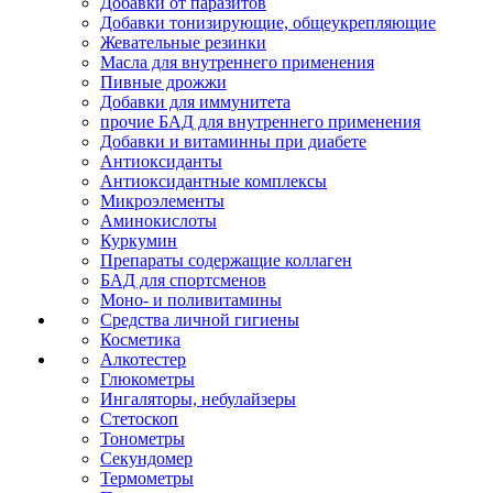
Добавки от паразитов
Добавки тонизирующие, общеукрепляющие
Жевательные резинки
Масла для внутреннего применения
Пивные дрожжи
Добавки для иммунитета
прочие БАД для внутреннего применения
Добавки и витаминны при диабете
Антиоксиданты
Антиоксидантные комплексы
Микроэлементы
Аминокислоты
Куркумин
Препараты содержащие коллаген
БАД для спортсменов
Моно- и поливитамины
Средства личной гигиены
Косметика
Алкотестер
Глюкометры
Ингаляторы, небулайзеры
Стетоскоп
Тонометры
Секундомер
Термометры