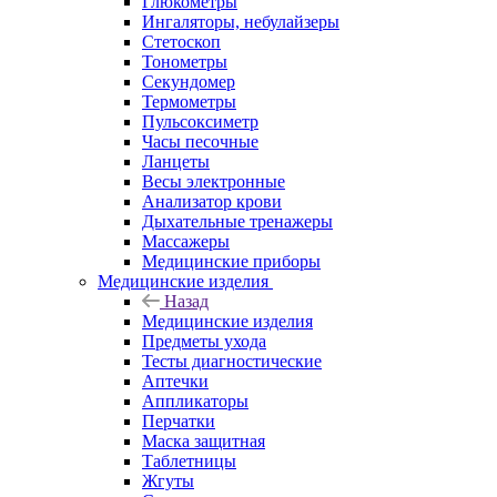
Глюкометры
Ингаляторы, небулайзеры
Стетоскоп
Тонометры
Секундомер
Термометры
Пульсоксиметр
Часы песочные
Ланцеты
Весы электронные
Анализатор крови
Дыхательные тренажеры
Массажеры
Медицинские приборы
Медицинские изделия
Назад
Медицинские изделия
Предметы ухода
Тесты диагностические
Аптечки
Аппликаторы
Перчатки
Маска защитная
Таблетницы
Жгуты