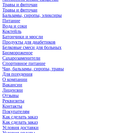
Травы и фиточаи
Травы и фиточаи
Бальзамы, сиропы, эликсиры
Питание
Вода и соки
Коктейль
Батончики и мюсли
Продукты для диабетиков
Белковые смеси для больных
Биомороженое
Сахарозаменители
Спортивное питание
Чаи, бальзамы, сиропы, травы
Для похудения
О компании
Вакансии
Лицензии
Отзывы
Реквизиты
Контакты
Покупателям
Как сделать заказ
Как сделать заказ
Условия доставки
Условия оплаты