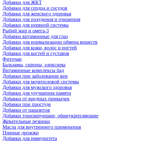
Добавки для ЖКТ
Добавки для сердца и сосудов
Добавки для женского здоровья
Добавки для похудения и очищения
Добавки для нервной системы
Рыбий жир и омега-3
Добавки витаминные для глаз
Добавки для нормализации обмена веществ
Добавки для кожи, волос и ногтей
Добавки для костей и суставов
Фиточаи
Бальзамы, сиропы, эликсиры
Витаминные комплексы бад
Добавки при заболевании вен
Добавки для мочеполовой системы
Добавки для мужского здоровья
Добавки для улучшения памяти
Добавки от вредных привычек
Добавки при простуде
Добавки от паразитов
Добавки тонизирующие, общеукрепляющие
Жевательные резинки
Масла для внутреннего применения
Пивные дрожжи
Добавки для иммунитета