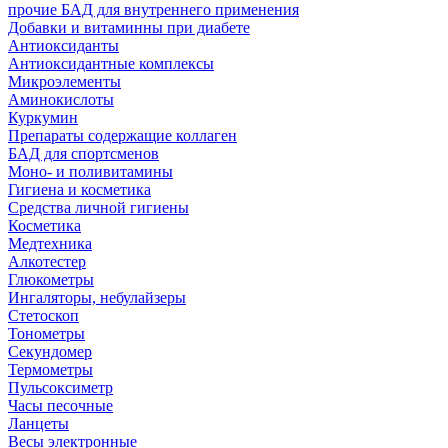
прочие БАД для внутреннего применения
Добавки и витаминны при диабете
Антиоксиданты
Антиоксидантные комплексы
Микроэлементы
Аминокислоты
Куркумин
Препараты содержащие коллаген
БАД для спортсменов
Моно- и поливитамины
Гигиена и косметика
Средства личной гигиены
Косметика
Медтехника
Алкотестер
Глюкометры
Ингаляторы, небулайзеры
Стетоскоп
Тонометры
Секундомер
Термометры
Пульсоксиметр
Часы песочные
Ланцеты
Весы электронные