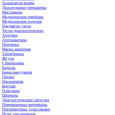
Анализатор крови
Дыхательные тренажеры
Массажеры
Медицинские приборы
Медицинские изделия
Предметы ухода
Тесты диагностические
Аптечки
Аппликаторы
Перчатки
Маска защитная
Таблетницы
Жгуты
Спринцовка
Бахилы
Банка вакуумная
Грелки
Напальчник
Беруши
Пластыри
Шприцы
Диагностические средства
Перевязочные материалы
Презервативы, гель-смазки
Иглы для шприцов