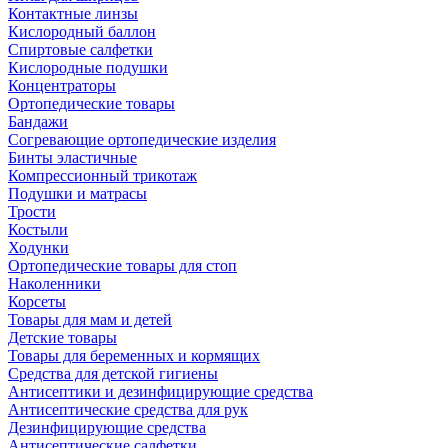
Контактные линзы
Кислородный баллон
Спиртовые салфетки
Кислородные подушки
Концентраторы
Ортопедические товары
Бандажи
Согревающие ортопедические изделия
Бинты эластичные
Компрессионный трикотаж
Подушки и матрасы
Трости
Костыли
Ходунки
Ортопедические товары для стоп
Наколенники
Корсеты
Товары для мам и детей
Детские товары
Товары для беременных и кормящих
Средства для детской гигиены
Антисептики и дезинфицирующие средства
Антисептические средства для рук
Дезинфицирующие средства
Антисептические салфетки