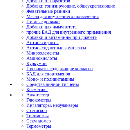
Добавки от паразитов
Добавки тонизирующие, общеукрепляющие
Жевательные резинки
Масла для внутреннего применения
Пивные дрожжи
Добавки для иммунитета
прочие БАД для внутреннего применения
Добавки и витаминны при диабете
Антиоксиданты
Антиоксидантные комплексы
Микроэлементы
Аминокислоты
Куркумин
Препараты содержащие коллаген
БАД для спортсменов
Моно- и поливитамины
Средства личной гигиены
Косметика
Алкотестер
Глюкометры
Ингаляторы, небулайзеры
Стетоскоп
Тонометры
Секундомер
Термометры