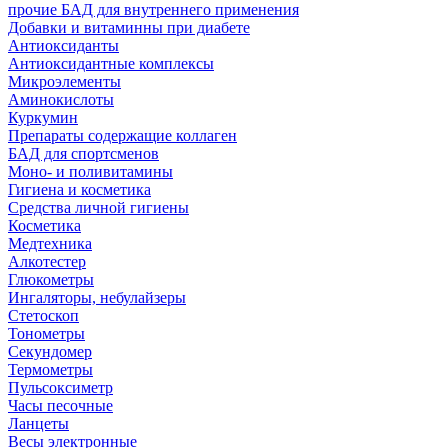
прочие БАД для внутреннего применения
Добавки и витаминны при диабете
Антиоксиданты
Антиоксидантные комплексы
Микроэлементы
Аминокислоты
Куркумин
Препараты содержащие коллаген
БАД для спортсменов
Моно- и поливитамины
Гигиена и косметика
Средства личной гигиены
Косметика
Медтехника
Алкотестер
Глюкометры
Ингаляторы, небулайзеры
Стетоскоп
Тонометры
Секундомер
Термометры
Пульсоксиметр
Часы песочные
Ланцеты
Весы электронные