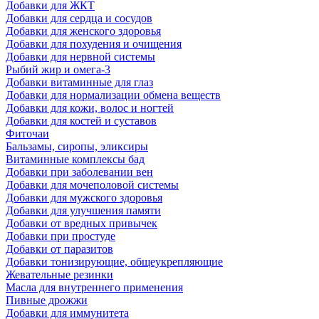
Добавки для ЖКТ
Добавки для сердца и сосудов
Добавки для женского здоровья
Добавки для похудения и очищения
Добавки для нервной системы
Рыбий жир и омега-3
Добавки витаминные для глаз
Добавки для нормализации обмена веществ
Добавки для кожи, волос и ногтей
Добавки для костей и суставов
Фиточаи
Бальзамы, сиропы, эликсиры
Витаминные комплексы бад
Добавки при заболевании вен
Добавки для мочеполовой системы
Добавки для мужского здоровья
Добавки для улучшения памяти
Добавки от вредных привычек
Добавки при простуде
Добавки от паразитов
Добавки тонизирующие, общеукрепляющие
Жевательные резинки
Масла для внутреннего применения
Пивные дрожжи
Добавки для иммунитета