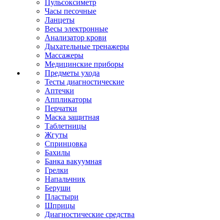
Пульсоксиметр
Часы песочные
Ланцеты
Весы электронные
Анализатор крови
Дыхательные тренажеры
Массажеры
Медицинские приборы
Предметы ухода
Тесты диагностические
Аптечки
Аппликаторы
Перчатки
Маска защитная
Таблетницы
Жгуты
Спринцовка
Бахилы
Банка вакуумная
Грелки
Напальчник
Беруши
Пластыри
Шприцы
Диагностические средства