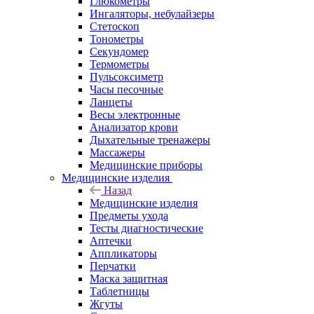
Глюкометры
Ингаляторы, небулайзеры
Стетоскоп
Тонометры
Секундомер
Термометры
Пульсоксиметр
Часы песочные
Ланцеты
Весы электронные
Анализатор крови
Дыхательные тренажеры
Массажеры
Медицинские приборы
Медицинские изделия
Назад
Медицинские изделия
Предметы ухода
Тесты диагностические
Аптечки
Аппликаторы
Перчатки
Маска защитная
Таблетницы
Жгуты