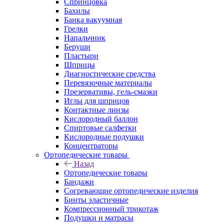
Спринцовка
Бахилы
Банка вакуумная
Грелки
Напальчник
Беруши
Пластыри
Шприцы
Диагностические средства
Перевязочные материалы
Презервативы, гель-смазки
Иглы для шприцов
Контактные линзы
Кислородный баллон
Спиртовые салфетки
Кислородные подушки
Концентраторы
Ортопедические товары
Назад
Ортопедические товары
Бандажи
Согревающие ортопедические изделия
Бинты эластичные
Компрессионный трикотаж
Подушки и матрасы