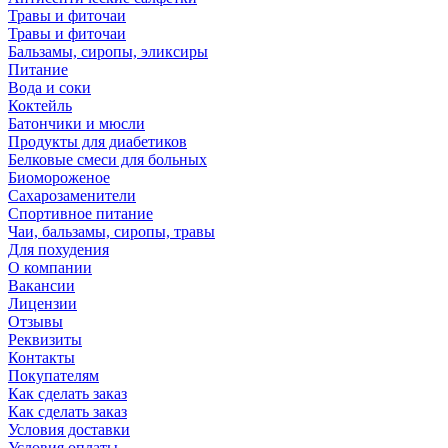
Травы и фиточаи
Травы и фиточаи
Бальзамы, сиропы, эликсиры
Питание
Вода и соки
Коктейль
Батончики и мюсли
Продукты для диабетиков
Белковые смеси для больных
Биомороженое
Сахарозаменители
Спортивное питание
Чаи, бальзамы, сиропы, травы
Для похудения
О компании
Вакансии
Лицензии
Отзывы
Реквизиты
Контакты
Покупателям
Как сделать заказ
Как сделать заказ
Условия доставки
Условия оплаты