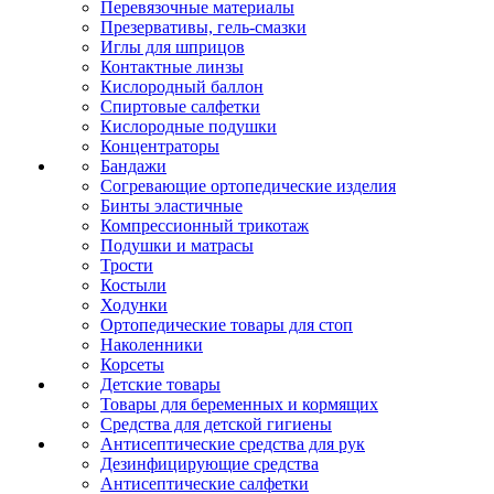
Перевязочные материалы
Презервативы, гель-смазки
Иглы для шприцов
Контактные линзы
Кислородный баллон
Спиртовые салфетки
Кислородные подушки
Концентраторы
Бандажи
Согревающие ортопедические изделия
Бинты эластичные
Компрессионный трикотаж
Подушки и матрасы
Трости
Костыли
Ходунки
Ортопедические товары для стоп
Наколенники
Корсеты
Детские товары
Товары для беременных и кормящих
Средства для детской гигиены
Антисептические средства для рук
Дезинфицирующие средства
Антисептические салфетки