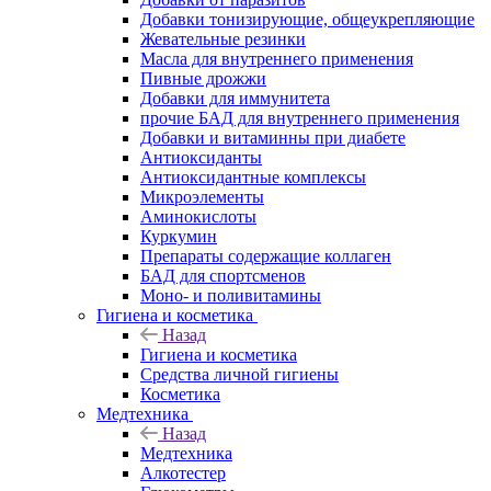
Добавки тонизирующие, общеукрепляющие
Жевательные резинки
Масла для внутреннего применения
Пивные дрожжи
Добавки для иммунитета
прочие БАД для внутреннего применения
Добавки и витаминны при диабете
Антиоксиданты
Антиоксидантные комплексы
Микроэлементы
Аминокислоты
Куркумин
Препараты содержащие коллаген
БАД для спортсменов
Моно- и поливитамины
Гигиена и косметика
Назад
Гигиена и косметика
Средства личной гигиены
Косметика
Медтехника
Назад
Медтехника
Алкотестер