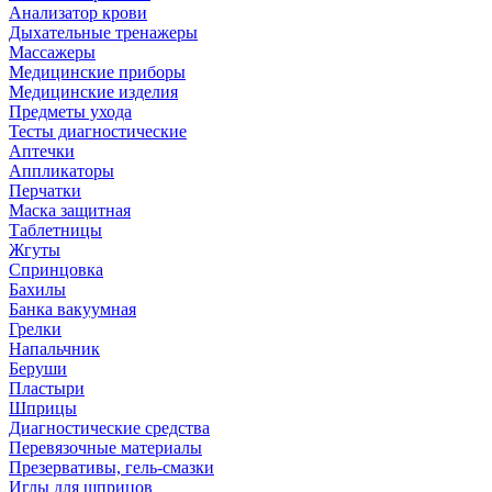
Анализатор крови
Дыхательные тренажеры
Массажеры
Медицинские приборы
Медицинские изделия
Предметы ухода
Тесты диагностические
Аптечки
Аппликаторы
Перчатки
Маска защитная
Таблетницы
Жгуты
Спринцовка
Бахилы
Банка вакуумная
Грелки
Напальчник
Беруши
Пластыри
Шприцы
Диагностические средства
Перевязочные материалы
Презервативы, гель-смазки
Иглы для шприцов