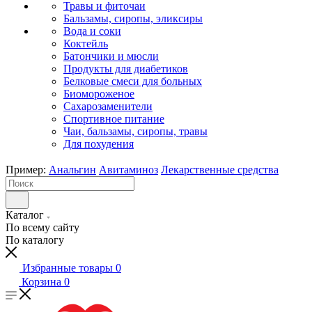
Травы и фиточаи
Бальзамы, сиропы, эликсиры
Вода и соки
Коктейль
Батончики и мюсли
Продукты для диабетиков
Белковые смеси для больных
Биомороженое
Сахарозаменители
Спортивное питание
Чаи, бальзамы, сиропы, травы
Для похудения
Пример:
Анальгин
Авитаминоз
Лекарственные средства
Каталог
По всему сайту
По каталогу
Избранные товары
0
Корзина
0