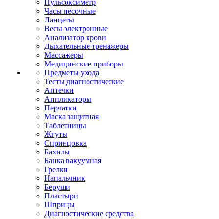
Пульсоксиметр
Часы песочные
Ланцеты
Весы электронные
Анализатор крови
Дыхательные тренажеры
Массажеры
Медицинские приборы
Предметы ухода
Тесты диагностические
Аптечки
Аппликаторы
Перчатки
Маска защитная
Таблетницы
Жгуты
Спринцовка
Бахилы
Банка вакуумная
Грелки
Напальчник
Беруши
Пластыри
Шприцы
Диагностические средства