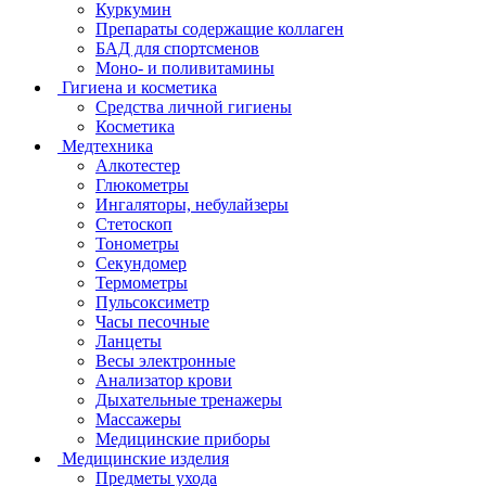
Куркумин
Препараты содержащие коллаген
БАД для спортсменов
Моно- и поливитамины
Гигиена и косметика
Средства личной гигиены
Косметика
Медтехника
Алкотестер
Глюкометры
Ингаляторы, небулайзеры
Стетоскоп
Тонометры
Секундомер
Термометры
Пульсоксиметр
Часы песочные
Ланцеты
Весы электронные
Анализатор крови
Дыхательные тренажеры
Массажеры
Медицинские приборы
Медицинские изделия
Предметы ухода