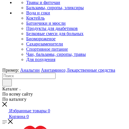
Травы и фиточаи
Бальзамы, сиропы, эликсиры
Вода и соки
Коктейль
Батончики и мюсли
Продукты для диабетиков
Белковые смеси для больных
Биомороженое
Сахарозаменители
Спортивное питание
Чаи, бальзамы, сиропы, травы
Для похудения
Пример:
Анальгин
Авитаминоз
Лекарственные средства
Каталог
По всему сайту
По каталогу
Избранные товары
0
Корзина
0