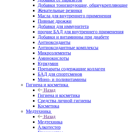
Добавки тонизирующие, общеукрепляющие
Жевательные резинки
Масла для внутреннего применения
Пивные дрожжи
Добавки для иммунитета
прочие БАД для внутреннего применения
Добавки и витаминны при диабете
Антиоксиданты
Антиоксидантные комплексы
Микроэлементы
Аминокислоты
Куркумин
Препараты содержащие коллаген
БАД для спортсменов
Моно- и поливитамины
Гигиена и косметика
Назад
Гигиена и косметика
Средства личной гигиены
Косметика
Медтехника
Назад
Медтехника
Алкотестер