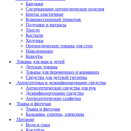
Бандажи
Согревающие ортопедические изделия
Бинты эластичные
Компрессионный трикотаж
Подушки и матрасы
Трости
Костыли
Ходунки
Ортопедические товары для стоп
Наколенники
Корсеты
Товары для мам и детей
Детские товары
Товары для беременных и кормящих
Средства для детской гигиены
Антисептики и дезинфицирующие средства
Антисептические средства для рук
Дезинфицирующие средства
Антисептические салфетки
Травы и фиточаи
Травы и фиточаи
Бальзамы, сиропы, эликсиры
Питание
Вода и соки
Коктейль