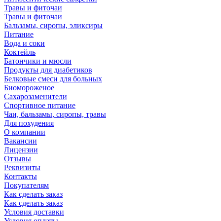
Травы и фиточаи
Травы и фиточаи
Бальзамы, сиропы, эликсиры
Питание
Вода и соки
Коктейль
Батончики и мюсли
Продукты для диабетиков
Белковые смеси для больных
Биомороженое
Сахарозаменители
Спортивное питание
Чаи, бальзамы, сиропы, травы
Для похудения
О компании
Вакансии
Лицензии
Отзывы
Реквизиты
Контакты
Покупателям
Как сделать заказ
Как сделать заказ
Условия доставки
Условия оплаты