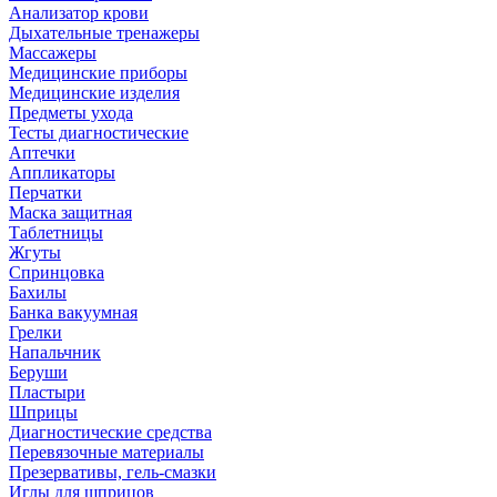
Анализатор крови
Дыхательные тренажеры
Массажеры
Медицинские приборы
Медицинские изделия
Предметы ухода
Тесты диагностические
Аптечки
Аппликаторы
Перчатки
Маска защитная
Таблетницы
Жгуты
Спринцовка
Бахилы
Банка вакуумная
Грелки
Напальчник
Беруши
Пластыри
Шприцы
Диагностические средства
Перевязочные материалы
Презервативы, гель-смазки
Иглы для шприцов