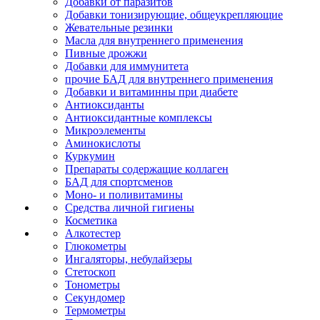
Добавки от паразитов
Добавки тонизирующие, общеукрепляющие
Жевательные резинки
Масла для внутреннего применения
Пивные дрожжи
Добавки для иммунитета
прочие БАД для внутреннего применения
Добавки и витаминны при диабете
Антиоксиданты
Антиоксидантные комплексы
Микроэлементы
Аминокислоты
Куркумин
Препараты содержащие коллаген
БАД для спортсменов
Моно- и поливитамины
Средства личной гигиены
Косметика
Алкотестер
Глюкометры
Ингаляторы, небулайзеры
Стетоскоп
Тонометры
Секундомер
Термометры