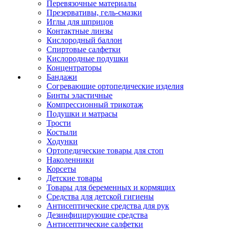
Перевязочные материалы
Презервативы, гель-смазки
Иглы для шприцов
Контактные линзы
Кислородный баллон
Спиртовые салфетки
Кислородные подушки
Концентраторы
Бандажи
Согревающие ортопедические изделия
Бинты эластичные
Компрессионный трикотаж
Подушки и матрасы
Трости
Костыли
Ходунки
Ортопедические товары для стоп
Наколенники
Корсеты
Детские товары
Товары для беременных и кормящих
Средства для детской гигиены
Антисептические средства для рук
Дезинфицирующие средства
Антисептические салфетки