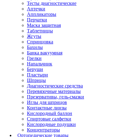
Тесты диагностические
Аптечки
Аппликаторы
Перчатки
Маска защитная
Таблетницы
Жгуты
Спринцовка
Бахилы
Банка вакуумная
Грелки
Напальчник
Беруши
Пластыри
Шприцы
Диагностические средства
Перевязочные материалы
Презервативы, гель-смазки
Иглы для шприцов
Контактные линзы
Кислородный баллон
Спиртовые салфетки
Кислородные подушки
Концентраторы
Ортопедические товары