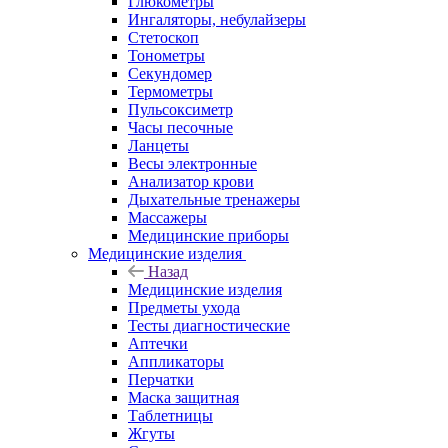
Глюкометры
Ингаляторы, небулайзеры
Стетоскоп
Тонометры
Секундомер
Термометры
Пульсоксиметр
Часы песочные
Ланцеты
Весы электронные
Анализатор крови
Дыхательные тренажеры
Массажеры
Медицинские приборы
Медицинские изделия
Назад
Медицинские изделия
Предметы ухода
Тесты диагностические
Аптечки
Аппликаторы
Перчатки
Маска защитная
Таблетницы
Жгуты