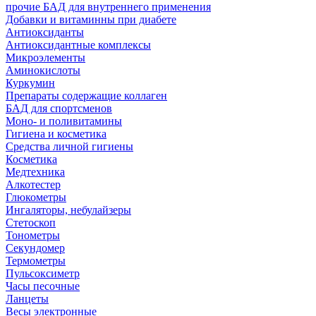
прочие БАД для внутреннего применения
Добавки и витаминны при диабете
Антиоксиданты
Антиоксидантные комплексы
Микроэлементы
Аминокислоты
Куркумин
Препараты содержащие коллаген
БАД для спортсменов
Моно- и поливитамины
Гигиена и косметика
Средства личной гигиены
Косметика
Медтехника
Алкотестер
Глюкометры
Ингаляторы, небулайзеры
Стетоскоп
Тонометры
Секундомер
Термометры
Пульсоксиметр
Часы песочные
Ланцеты
Весы электронные