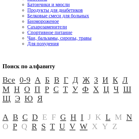
Батончики и мюсли
Продукты для диабетиков
Белковые смеси для больных
Биомороженое
Сахарозаменители
Спортивное питание
Чаи, бальзамы, сиропы, травы
Для похудения
Поиск по алфавиту
Все
0-9
А
Б
В
Г
Д
Ж
З
И
К
Л
М
Н
О
П
Р
С
Т
У
Ф
Х
Ц
Ч
Ш
Щ
Э
Ю
Я
A
B
C
D
E
F
G
H
I
J
K
L
M
N
O
P
Q
R
S
T
U
V
W
X
Y
Z