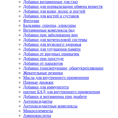
Добавки витаминные для глаз
Добавки для нормализации обмена веществ
Добавки для кожи, волос и ногтей
Добавки для костей и суставов
Фиточаи
Бальзамы, сиропы, эликсиры
Витаминные комплексы бад
Добавки при заболевании вен
Добавки для мочеполовой системы
Добавки для мужского здоровья
Добавки для улучшения памяти
Добавки от вредных привычек
Добавки при простуде
Добавки от паразитов
Добавки тонизирующие, общеукрепляющие
Жевательные резинки
Масла для внутреннего применения
Пивные дрожжи
Добавки для иммунитета
прочие БАД для внутреннего применения
Добавки и витаминны при диабете
Антиоксиданты
Антиоксидантные комплексы
Микроэлементы
Аминокислоты