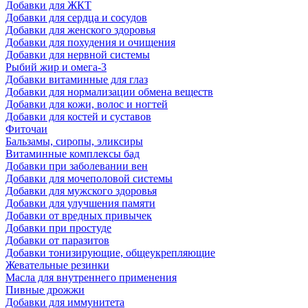
Добавки для ЖКТ
Добавки для сердца и сосудов
Добавки для женского здоровья
Добавки для похудения и очищения
Добавки для нервной системы
Рыбий жир и омега-3
Добавки витаминные для глаз
Добавки для нормализации обмена веществ
Добавки для кожи, волос и ногтей
Добавки для костей и суставов
Фиточаи
Бальзамы, сиропы, эликсиры
Витаминные комплексы бад
Добавки при заболевании вен
Добавки для мочеполовой системы
Добавки для мужского здоровья
Добавки для улучшения памяти
Добавки от вредных привычек
Добавки при простуде
Добавки от паразитов
Добавки тонизирующие, общеукрепляющие
Жевательные резинки
Масла для внутреннего применения
Пивные дрожжи
Добавки для иммунитета