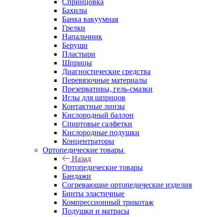
Спринцовка
Бахилы
Банка вакуумная
Грелки
Напальчник
Беруши
Пластыри
Шприцы
Диагностические средства
Перевязочные материалы
Презервативы, гель-смазки
Иглы для шприцов
Контактные линзы
Кислородный баллон
Спиртовые салфетки
Кислородные подушки
Концентраторы
Ортопедические товары
Назад
Ортопедические товары
Бандажи
Согревающие ортопедические изделия
Бинты эластичные
Компрессионный трикотаж
Подушки и матрасы