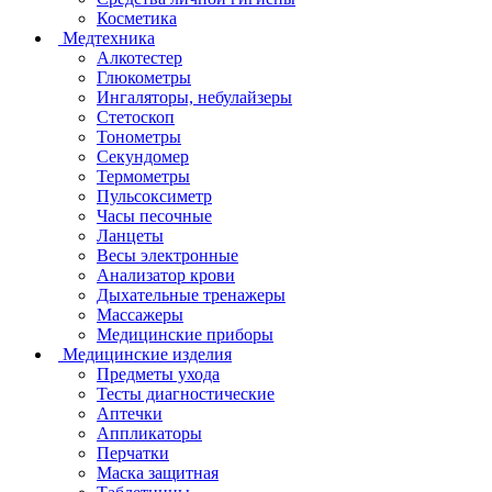
Косметика
Медтехника
Алкотестер
Глюкометры
Ингаляторы, небулайзеры
Стетоскоп
Тонометры
Секундомер
Термометры
Пульсоксиметр
Часы песочные
Ланцеты
Весы электронные
Анализатор крови
Дыхательные тренажеры
Массажеры
Медицинские приборы
Медицинские изделия
Предметы ухода
Тесты диагностические
Аптечки
Аппликаторы
Перчатки
Маска защитная