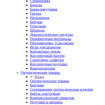
Спринцовка
Бахилы
Банка вакуумная
Грелки
Напальчник
Беруши
Пластыри
Шприцы
Диагностические средства
Перевязочные материалы
Презервативы, гель-смазки
Иглы для шприцов
Контактные линзы
Кислородный баллон
Спиртовые салфетки
Кислородные подушки
Концентраторы
Ортопедические товары
Назад
Ортопедические товары
Бандажи
Согревающие ортопедические изделия
Бинты эластичные
Компрессионный трикотаж
Подушки и матрасы