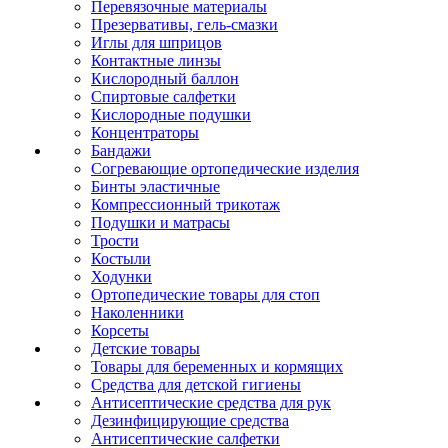
Перевязочные материалы
Презервативы, гель-смазки
Иглы для шприцов
Контактные линзы
Кислородный баллон
Спиртовые салфетки
Кислородные подушки
Концентраторы
Бандажи
Согревающие ортопедические изделия
Бинты эластичные
Компрессионный трикотаж
Подушки и матрасы
Трости
Костыли
Ходунки
Ортопедические товары для стоп
Наколенники
Корсеты
Детские товары
Товары для беременных и кормящих
Средства для детской гигиены
Антисептические средства для рук
Дезинфицирующие средства
Антисептические салфетки