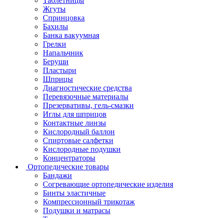
Таблетницы
Жгуты
Спринцовка
Бахилы
Банка вакуумная
Грелки
Напальчник
Беруши
Пластыри
Шприцы
Диагностические средства
Перевязочные материалы
Презервативы, гель-смазки
Иглы для шприцов
Контактные линзы
Кислородный баллон
Спиртовые салфетки
Кислородные подушки
Концентраторы
Ортопедические товары
Бандажи
Согревающие ортопедические изделия
Бинты эластичные
Компрессионный трикотаж
Подушки и матрасы