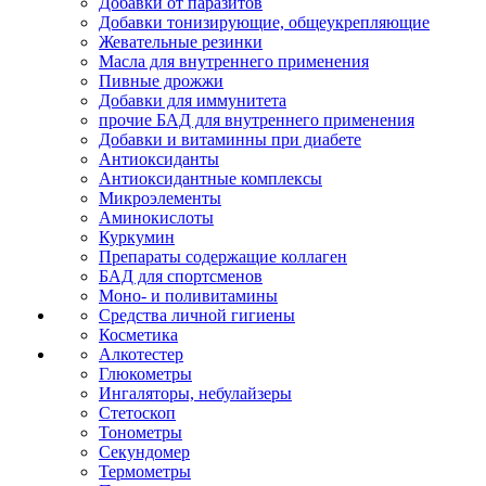
Добавки от паразитов
Добавки тонизирующие, общеукрепляющие
Жевательные резинки
Масла для внутреннего применения
Пивные дрожжи
Добавки для иммунитета
прочие БАД для внутреннего применения
Добавки и витаминны при диабете
Антиоксиданты
Антиоксидантные комплексы
Микроэлементы
Аминокислоты
Куркумин
Препараты содержащие коллаген
БАД для спортсменов
Моно- и поливитамины
Средства личной гигиены
Косметика
Алкотестер
Глюкометры
Ингаляторы, небулайзеры
Стетоскоп
Тонометры
Секундомер
Термометры