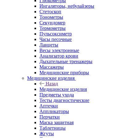
Глюкометры
Ингаляторы, небулайзеры
Стетоскоп
Тонометры
Секундомер
Термометры
Пульсоксиметр
Часы песочные
Ланцеты
Весы электронные
Анализатор крови
Дыхательные тренажеры
Массажеры
Медицинские приборы
Медицинские изделия
Назад
Медицинские изделия
Предметы ухода
Тесты диагностические
Аптечки
Аппликаторы
Перчатки
Маска защитная
Таблетницы
Жгуты