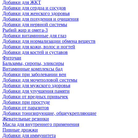
Добавки для ЖКТ
Добавки для сердца и сосудов
Добавки для женского здоровья
Добавки для похудения и очищения
Добавки для нервной системы
Рыбий жир и омега-3
Добавки витаминные для глаз
Добавки для нормализации обмена веществ
Добавки для кожи, волос и ногтей
Добавки для костей и суставов
Фиточаи
Бальзамы, сиропы, эликсиры
Витаминные комплексы бад
Добавки при заболевании вен
Добавки для мочеполовой системы
Добавки для мужского здоровья
Добавки для улучшения памяти
Добавки от вредных привычек
Добавки при простуде
Добавки от паразитов
Добавки тонизирующие, общеукрепляющие
Жевательные резинки
Масла для внутреннего применения
Пивные дрожжи
Добавки для иммунитета