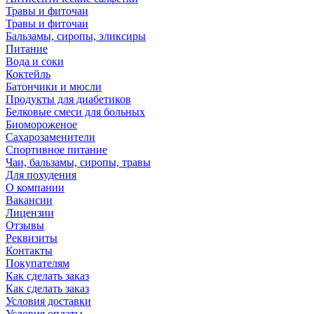
Травы и фиточаи
Травы и фиточаи
Бальзамы, сиропы, эликсиры
Питание
Вода и соки
Коктейль
Батончики и мюсли
Продукты для диабетиков
Белковые смеси для больных
Биомороженое
Сахарозаменители
Спортивное питание
Чаи, бальзамы, сиропы, травы
Для похудения
О компании
Вакансии
Лицензии
Отзывы
Реквизиты
Контакты
Покупателям
Как сделать заказ
Как сделать заказ
Условия доставки
Условия оплаты