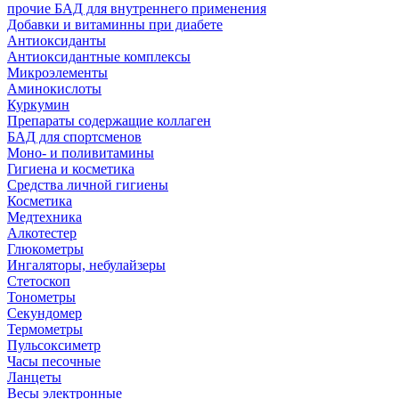
прочие БАД для внутреннего применения
Добавки и витаминны при диабете
Антиоксиданты
Антиоксидантные комплексы
Микроэлементы
Аминокислоты
Куркумин
Препараты содержащие коллаген
БАД для спортсменов
Моно- и поливитамины
Гигиена и косметика
Средства личной гигиены
Косметика
Медтехника
Алкотестер
Глюкометры
Ингаляторы, небулайзеры
Стетоскоп
Тонометры
Секундомер
Термометры
Пульсоксиметр
Часы песочные
Ланцеты
Весы электронные