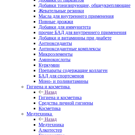
Добавки тонизирующие, общеукрепляющие
Жевательные резинки
Масла для внутреннего применения
Пивные дрожжи
Добавки для иммунитета
прочие БАД для внутреннего применения
Добавки и витаминны при диабете
Антиоксиданты
Антиоксидантные комплексы
Микроэлементы
Аминокислоты
Куркумин
Препараты содержащие коллаген
БАД для спортсменов
Моно- и поливитамины
Гигиена и косметика
Назад
Гигиена и косметика
Средства личной гигиены
Косметика
Медтехника
Назад
Медтехника
Алкотестер