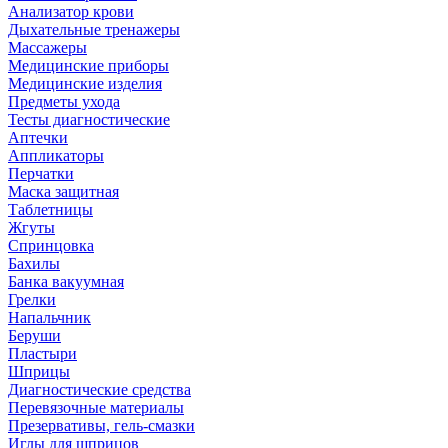
Анализатор крови
Дыхательные тренажеры
Массажеры
Медицинские приборы
Медицинские изделия
Предметы ухода
Тесты диагностические
Аптечки
Аппликаторы
Перчатки
Маска защитная
Таблетницы
Жгуты
Спринцовка
Бахилы
Банка вакуумная
Грелки
Напальчник
Беруши
Пластыри
Шприцы
Диагностические средства
Перевязочные материалы
Презервативы, гель-смазки
Иглы для шприцов