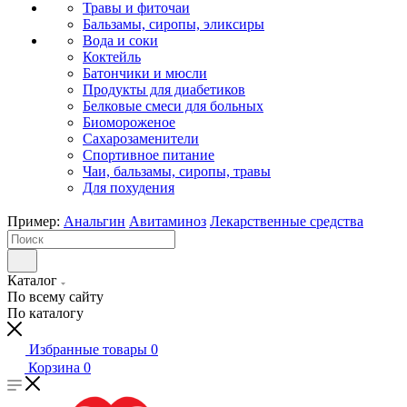
Травы и фиточаи
Бальзамы, сиропы, эликсиры
Вода и соки
Коктейль
Батончики и мюсли
Продукты для диабетиков
Белковые смеси для больных
Биомороженое
Сахарозаменители
Спортивное питание
Чаи, бальзамы, сиропы, травы
Для похудения
Пример:
Анальгин
Авитаминоз
Лекарственные средства
Каталог
По всему сайту
По каталогу
Избранные товары
0
Корзина
0