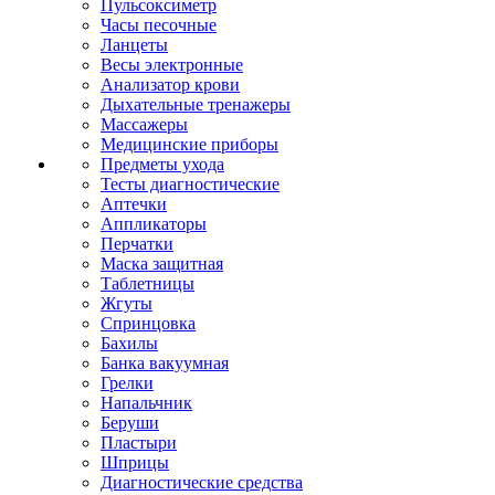
Пульсоксиметр
Часы песочные
Ланцеты
Весы электронные
Анализатор крови
Дыхательные тренажеры
Массажеры
Медицинские приборы
Предметы ухода
Тесты диагностические
Аптечки
Аппликаторы
Перчатки
Маска защитная
Таблетницы
Жгуты
Спринцовка
Бахилы
Банка вакуумная
Грелки
Напальчник
Беруши
Пластыри
Шприцы
Диагностические средства