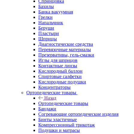
Спринцовка
Бахилы
Банка вакуумная
Грелки
Напальчник
Беруши
Пластыри
Шприцы
Диагностические средства
Перевязочные материалы
Презервативы, гель-смазки
Иглы для шприцов
Контактные линзы
Кислородный баллон
Спиртовые салфетки
Кислородные подушки
Концентраторы
Ортопедические товары
Назад
Ортопедические товары
Бандажи
Согревающие ортопедические изделия
Бинты эластичные
Компрессионный трикотаж
Подушки и матрасы