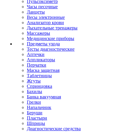
Пульсоксиметр
Часы песочные
Ланцеты
Весы электронные
Анализатор крови
Дыхательные тренажеры
Массажеры
Медицинские приборы
Предметы ухода
Тесты диагностические
Аптечки
Аппликаторы
Перчатки
Маска защитная
Таблетницы
Жгуты
Спринцовка
Бахилы
Банка вакуумная
Грелки
Напальчник
Беруши
Пластыри
Шприцы
Диагностические средства