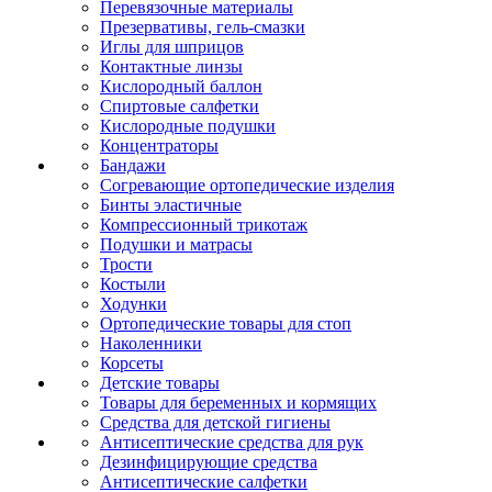
Перевязочные материалы
Презервативы, гель-смазки
Иглы для шприцов
Контактные линзы
Кислородный баллон
Спиртовые салфетки
Кислородные подушки
Концентраторы
Бандажи
Согревающие ортопедические изделия
Бинты эластичные
Компрессионный трикотаж
Подушки и матрасы
Трости
Костыли
Ходунки
Ортопедические товары для стоп
Наколенники
Корсеты
Детские товары
Товары для беременных и кормящих
Средства для детской гигиены
Антисептические средства для рук
Дезинфицирующие средства
Антисептические салфетки