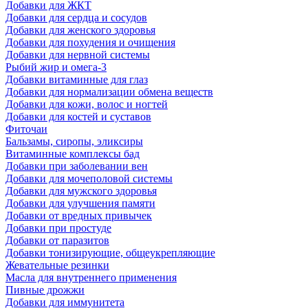
Добавки для ЖКТ
Добавки для сердца и сосудов
Добавки для женского здоровья
Добавки для похудения и очищения
Добавки для нервной системы
Рыбий жир и омега-3
Добавки витаминные для глаз
Добавки для нормализации обмена веществ
Добавки для кожи, волос и ногтей
Добавки для костей и суставов
Фиточаи
Бальзамы, сиропы, эликсиры
Витаминные комплексы бад
Добавки при заболевании вен
Добавки для мочеполовой системы
Добавки для мужского здоровья
Добавки для улучшения памяти
Добавки от вредных привычек
Добавки при простуде
Добавки от паразитов
Добавки тонизирующие, общеукрепляющие
Жевательные резинки
Масла для внутреннего применения
Пивные дрожжи
Добавки для иммунитета