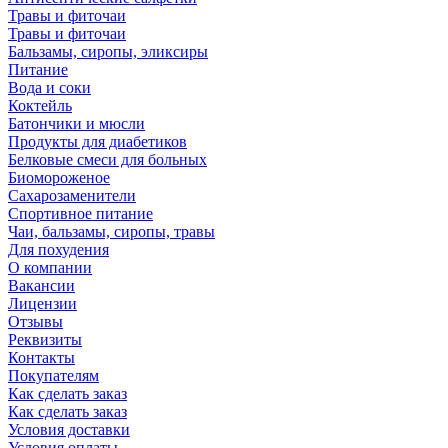
Травы и фиточаи
Травы и фиточаи
Бальзамы, сиропы, эликсиры
Питание
Вода и соки
Коктейль
Батончики и мюсли
Продукты для диабетиков
Белковые смеси для больных
Биомороженое
Сахарозаменители
Спортивное питание
Чаи, бальзамы, сиропы, травы
Для похудения
О компании
Вакансии
Лицензии
Отзывы
Реквизиты
Контакты
Покупателям
Как сделать заказ
Как сделать заказ
Условия доставки
Условия оплаты