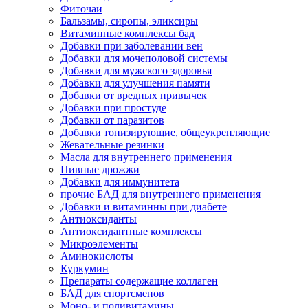
Фиточаи
Бальзамы, сиропы, эликсиры
Витаминные комплексы бад
Добавки при заболевании вен
Добавки для мочеполовой системы
Добавки для мужского здоровья
Добавки для улучшения памяти
Добавки от вредных привычек
Добавки при простуде
Добавки от паразитов
Добавки тонизирующие, общеукрепляющие
Жевательные резинки
Масла для внутреннего применения
Пивные дрожжи
Добавки для иммунитета
прочие БАД для внутреннего применения
Добавки и витаминны при диабете
Антиоксиданты
Антиоксидантные комплексы
Микроэлементы
Аминокислоты
Куркумин
Препараты содержащие коллаген
БАД для спортсменов
Моно- и поливитамины