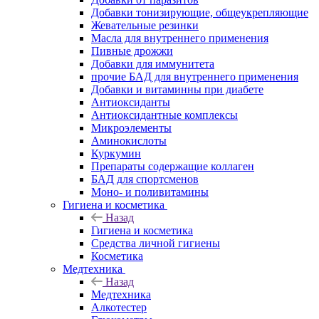
Добавки тонизирующие, общеукрепляющие
Жевательные резинки
Масла для внутреннего применения
Пивные дрожжи
Добавки для иммунитета
прочие БАД для внутреннего применения
Добавки и витаминны при диабете
Антиоксиданты
Антиоксидантные комплексы
Микроэлементы
Аминокислоты
Куркумин
Препараты содержащие коллаген
БАД для спортсменов
Моно- и поливитамины
Гигиена и косметика
Назад
Гигиена и косметика
Средства личной гигиены
Косметика
Медтехника
Назад
Медтехника
Алкотестер