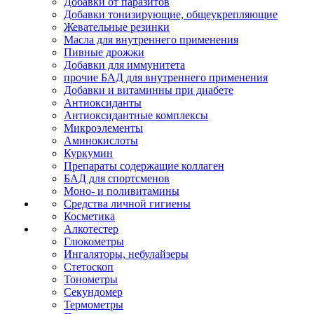
Добавки от паразитов
Добавки тонизирующие, общеукрепляющие
Жевательные резинки
Масла для внутреннего применения
Пивные дрожжи
Добавки для иммунитета
прочие БАД для внутреннего применения
Добавки и витаминны при диабете
Антиоксиданты
Антиоксидантные комплексы
Микроэлементы
Аминокислоты
Куркумин
Препараты содержащие коллаген
БАД для спортсменов
Моно- и поливитамины
Средства личной гигиены
Косметика
Алкотестер
Глюкометры
Ингаляторы, небулайзеры
Стетоскоп
Тонометры
Секундомер
Термометры