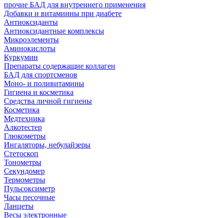
прочие БАД для внутреннего применения
Добавки и витаминны при диабете
Антиоксиданты
Антиоксидантные комплексы
Микроэлементы
Аминокислоты
Куркумин
Препараты содержащие коллаген
БАД для спортсменов
Моно- и поливитамины
Гигиена и косметика
Средства личной гигиены
Косметика
Медтехника
Алкотестер
Глюкометры
Ингаляторы, небулайзеры
Стетоскоп
Тонометры
Секундомер
Термометры
Пульсоксиметр
Часы песочные
Ланцеты
Весы электронные