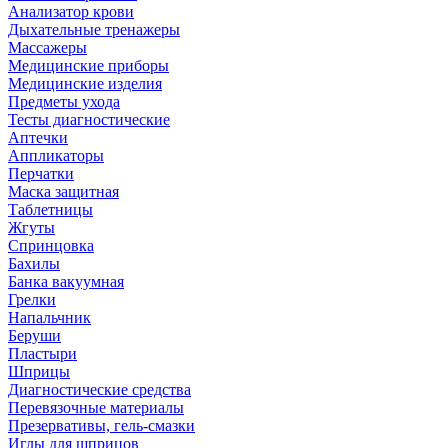
Анализатор крови
Дыхательные тренажеры
Массажеры
Медицинские приборы
Медицинские изделия
Предметы ухода
Тесты диагностические
Аптечки
Аппликаторы
Перчатки
Маска защитная
Таблетницы
Жгуты
Спринцовка
Бахилы
Банка вакуумная
Грелки
Напальчник
Беруши
Пластыри
Шприцы
Диагностические средства
Перевязочные материалы
Презервативы, гель-смазки
Иглы для шприцов