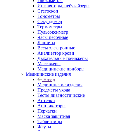
Глюкометры
Ингаляторы, небулайзеры
Стетоскоп
Тонометры
Секундомер
Термометры
Пульсоксиметр
Часы песочные
Ланцеты
Весы электронные
Анализатор крови
Дыхательные тренажеры
Массажеры
Медицинские приборы
Медицинские изделия
Назад
Медицинские изделия
Предметы ухода
Тесты диагностические
Аптечки
Аппликаторы
Перчатки
Маска защитная
Таблетницы
Жгуты