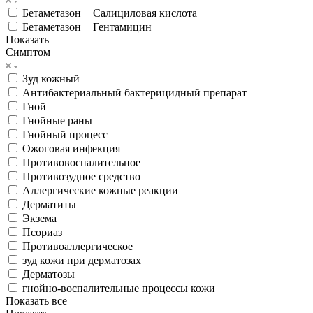
Бетаметазон + Салициловая кислота
Бетаметазон + Гентамицин
Показать
Симптом
Зуд кожный
Антибактериальный бактерицидный препарат
Гной
Гнойные раны
Гнойный процесс
Ожоговая инфекция
Противовоспалительное
Противозудное средство
Аллергические кожные реакции
Дерматиты
Экзема
Псориаз
Противоаллергическое
зуд кожи при дерматозах
Дерматозы
гнойно-воспалительные процессы кожи
Показать все