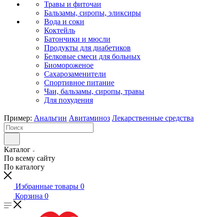
Травы и фиточаи
Бальзамы, сиропы, эликсиры
Вода и соки
Коктейль
Батончики и мюсли
Продукты для диабетиков
Белковые смеси для больных
Биомороженое
Сахарозаменители
Спортивное питание
Чаи, бальзамы, сиропы, травы
Для похудения
Пример:
Анальгин
Авитаминоз
Лекарственные средства
Каталог
По всему сайту
По каталогу
Избранные товары
0
Корзина
0