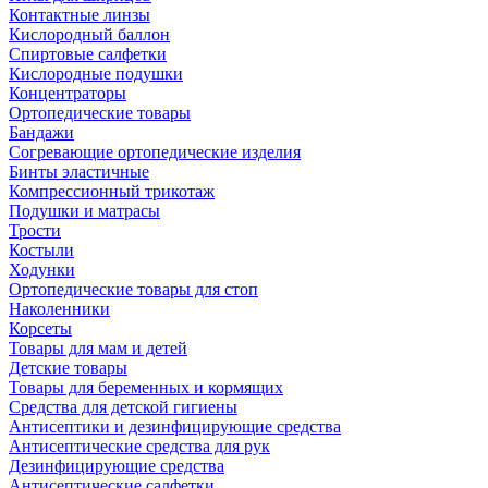
Контактные линзы
Кислородный баллон
Спиртовые салфетки
Кислородные подушки
Концентраторы
Ортопедические товары
Бандажи
Согревающие ортопедические изделия
Бинты эластичные
Компрессионный трикотаж
Подушки и матрасы
Трости
Костыли
Ходунки
Ортопедические товары для стоп
Наколенники
Корсеты
Товары для мам и детей
Детские товары
Товары для беременных и кормящих
Средства для детской гигиены
Антисептики и дезинфицирующие средства
Антисептические средства для рук
Дезинфицирующие средства
Антисептические салфетки