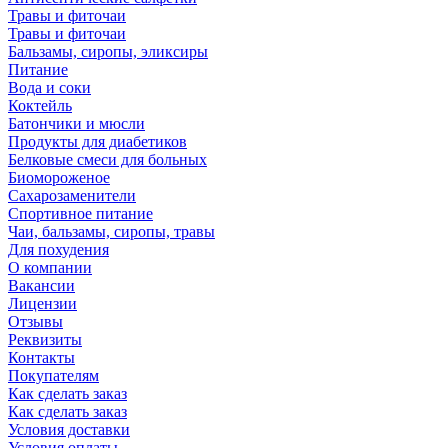
Травы и фиточаи
Травы и фиточаи
Бальзамы, сиропы, эликсиры
Питание
Вода и соки
Коктейль
Батончики и мюсли
Продукты для диабетиков
Белковые смеси для больных
Биомороженое
Сахарозаменители
Спортивное питание
Чаи, бальзамы, сиропы, травы
Для похудения
О компании
Вакансии
Лицензии
Отзывы
Реквизиты
Контакты
Покупателям
Как сделать заказ
Как сделать заказ
Условия доставки
Условия оплаты