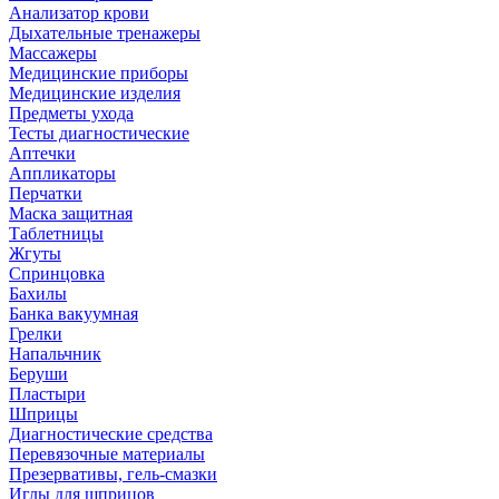
Анализатор крови
Дыхательные тренажеры
Массажеры
Медицинские приборы
Медицинские изделия
Предметы ухода
Тесты диагностические
Аптечки
Аппликаторы
Перчатки
Маска защитная
Таблетницы
Жгуты
Спринцовка
Бахилы
Банка вакуумная
Грелки
Напальчник
Беруши
Пластыри
Шприцы
Диагностические средства
Перевязочные материалы
Презервативы, гель-смазки
Иглы для шприцов