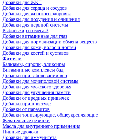
Добавки для ЖКТ
Добавки для сердца и сосудов
Добавки для женского здоровья
Добавки для похудения и очищения
Добавки для нервной системы
Рыбий жир и омега-3
Добавки витаминные для глаз
Добавки для нормализации обмена веществ
Добавки для кожи, волос и ногтей
Добавки для костей и суставов
Фиточаи
Бальзамы, сиропы, эликсиры
Витаминные комплексы бад
Добавки при заболевании вен
Добавки для мочеполовой системы
Добавки для мужского здоровья
Добавки для улучшения памяти
Добавки от вредных привычек
Добавки при простуде
Добавки от паразитов
Добавки тонизирующие, общеукрепляющие
Жевательные резинки
Масла для внутреннего применения
Пивные дрожжи
Добавки для иммунитета