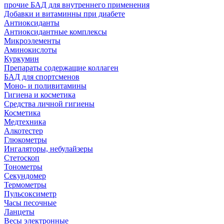
прочие БАД для внутреннего применения
Добавки и витаминны при диабете
Антиоксиданты
Антиоксидантные комплексы
Микроэлементы
Аминокислоты
Куркумин
Препараты содержащие коллаген
БАД для спортсменов
Моно- и поливитамины
Гигиена и косметика
Средства личной гигиены
Косметика
Медтехника
Алкотестер
Глюкометры
Ингаляторы, небулайзеры
Стетоскоп
Тонометры
Секундомер
Термометры
Пульсоксиметр
Часы песочные
Ланцеты
Весы электронные