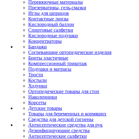
Перевязочные материалы
Презервативы, гель-смазки
Иглы для шприцов
Контактные линзы
Кислородный баллон
Спиртовые салфетки
Кислородные подушки
Концентраторы
Бандажи
Согревающие ортопедические изделия
Бинты эластичные
Компрессионный трикотаж
Подушки и матрасы
Трости
Костыли
Ходунки
Ортопедические товары для стоп
Наколенники
Корсеты
Детские товары
Товары для беременных и кормящих
Средства для детской гигиены
Антисептические средства для рук
Дезинфицирующие средства
Антисептические салфетки