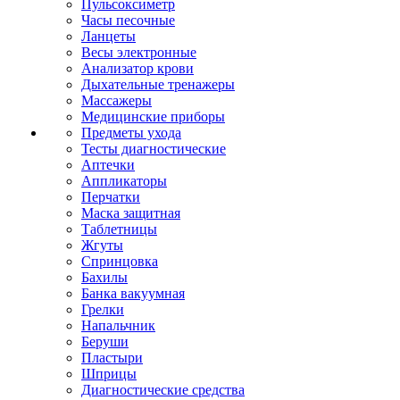
Пульсоксиметр
Часы песочные
Ланцеты
Весы электронные
Анализатор крови
Дыхательные тренажеры
Массажеры
Медицинские приборы
Предметы ухода
Тесты диагностические
Аптечки
Аппликаторы
Перчатки
Маска защитная
Таблетницы
Жгуты
Спринцовка
Бахилы
Банка вакуумная
Грелки
Напальчник
Беруши
Пластыри
Шприцы
Диагностические средства