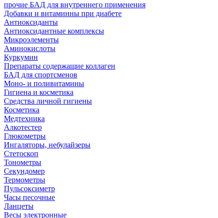
прочие БАД для внутреннего применения
Добавки и витаминны при диабете
Антиоксиданты
Антиоксидантные комплексы
Микроэлементы
Аминокислоты
Куркумин
Препараты содержащие коллаген
БАД для спортсменов
Моно- и поливитамины
Гигиена и косметика
Средства личной гигиены
Косметика
Медтехника
Алкотестер
Глюкометры
Ингаляторы, небулайзеры
Стетоскоп
Тонометры
Секундомер
Термометры
Пульсоксиметр
Часы песочные
Ланцеты
Весы электронные