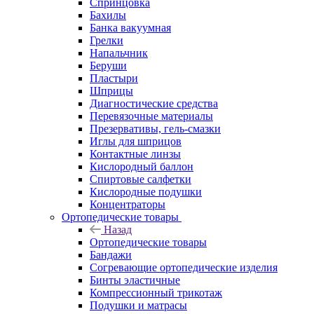
Спринцовка
Бахилы
Банка вакуумная
Грелки
Напальчник
Беруши
Пластыри
Шприцы
Диагностические средства
Перевязочные материалы
Презервативы, гель-смазки
Иглы для шприцов
Контактные линзы
Кислородный баллон
Спиртовые салфетки
Кислородные подушки
Концентраторы
Ортопедические товары
Назад
Ортопедические товары
Бандажи
Согревающие ортопедические изделия
Бинты эластичные
Компрессионный трикотаж
Подушки и матрасы