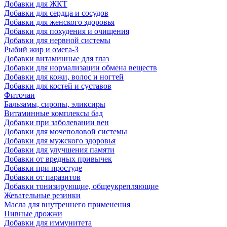
Добавки для ЖКТ
Добавки для сердца и сосудов
Добавки для женского здоровья
Добавки для похудения и очищения
Добавки для нервной системы
Рыбий жир и омега-3
Добавки витаминные для глаз
Добавки для нормализации обмена веществ
Добавки для кожи, волос и ногтей
Добавки для костей и суставов
Фиточаи
Бальзамы, сиропы, эликсиры
Витаминные комплексы бад
Добавки при заболевании вен
Добавки для мочеполовой системы
Добавки для мужского здоровья
Добавки для улучшения памяти
Добавки от вредных привычек
Добавки при простуде
Добавки от паразитов
Добавки тонизирующие, общеукрепляющие
Жевательные резинки
Масла для внутреннего применения
Пивные дрожжи
Добавки для иммунитета