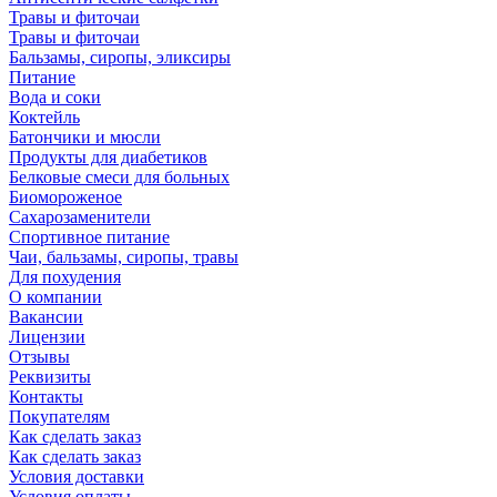
Травы и фиточаи
Травы и фиточаи
Бальзамы, сиропы, эликсиры
Питание
Вода и соки
Коктейль
Батончики и мюсли
Продукты для диабетиков
Белковые смеси для больных
Биомороженое
Сахарозаменители
Спортивное питание
Чаи, бальзамы, сиропы, травы
Для похудения
О компании
Вакансии
Лицензии
Отзывы
Реквизиты
Контакты
Покупателям
Как сделать заказ
Как сделать заказ
Условия доставки
Условия оплаты