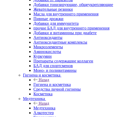
Добавки тонизирующие, общеукрепляющие
Жевательные резинки
Масла для внутреннего применения
Пивные дрожжи
Добавки для иммунитета
прочие БАД для внутреннего применения
Добавки и витаминны при диабете
Антиоксиданты
Антиоксидантные комплексы
Микроэлементы
Аминокислоты
Куркумин
Препараты содержащие коллаген
БАД для спортсменов
Моно- и поливитамины
Гигиена и косметика
Назад
Гигиена и косметика
Средства личной гигиены
Косметика
Медтехника
Назад
Медтехника
Алкотестер