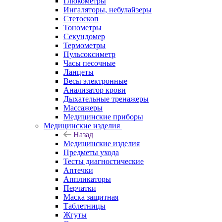
Глюкометры
Ингаляторы, небулайзеры
Стетоскоп
Тонометры
Секундомер
Термометры
Пульсоксиметр
Часы песочные
Ланцеты
Весы электронные
Анализатор крови
Дыхательные тренажеры
Массажеры
Медицинские приборы
Медицинские изделия
Назад
Медицинские изделия
Предметы ухода
Тесты диагностические
Аптечки
Аппликаторы
Перчатки
Маска защитная
Таблетницы
Жгуты