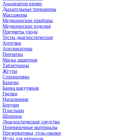
Анализатор крови
Дыхательные тренажеры
Массажеры
Медицинские приборы
Медицинские изделия
Предметы ухода
Тесты диагностические
Аптечки
Аппликаторы
Перчатки
Маска защитная
Таблетницы
Жгуты
Спринцовка
Бахилы
Банка вакуумная
Грелки
Напальчник
Беруши
Пластыри
Шприцы
Диагностические средства
Перевязочные материалы
Презервативы, гель-смазки
Иглы для шприцов