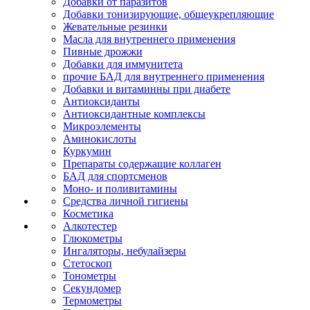
Добавки от паразитов
Добавки тонизирующие, общеукрепляющие
Жевательные резинки
Масла для внутреннего применения
Пивные дрожжи
Добавки для иммунитета
прочие БАД для внутреннего применения
Добавки и витаминны при диабете
Антиоксиданты
Антиоксидантные комплексы
Микроэлементы
Аминокислоты
Куркумин
Препараты содержащие коллаген
БАД для спортсменов
Моно- и поливитамины
Средства личной гигиены
Косметика
Алкотестер
Глюкометры
Ингаляторы, небулайзеры
Стетоскоп
Тонометры
Секундомер
Термометры