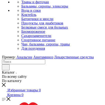
Травы и фиточаи
Бальзамы, сиропы, эликсиры
Вода и соки
Коктейль
Батончики и мюсли
Продукты для диабетиков
Белковые смеси для больных
Биомороженое
Сахарозаменители
Спортивное питание
Чаи, бальзамы, сиропы, травы
Для похудения
Пример:
Анальгин
Авитаминоз
Лекарственные средства
Каталог
По всему сайту
По каталогу
Избранные товары
0
Корзина
0