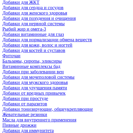
Добавки для ЖКТ
Добавки для сердца и сосудов
Добавки для женского здоровья
Добавки для похудения и очищения
Добавки для нервной системы
Рыбий жир и омега-3
Добавки витаминные для глаз
Добавки для нормализации обмена веществ
Добавки для кожи, волос и ногтей
Добавки для костей и суставов
Фиточаи
Бальзамы, сиропы, эликсиры
Витаминные комплексы бад
Добавки при заболевании вен
Добавки для мочеполовой системы
Добавки для мужского здоровья
Добавки для улучшения памяти
Добавки от вредных привычек
Добавки при простуде
Добавки от паразитов
Добавки тонизирующие, общеукрепляющие
Жевательные резинки
Масла для внутреннего применения
Пивные дрожжи
Добавки для иммунитета