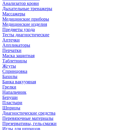
Анализатор крови
Дыхательные тренажеры
Массажеры
Медицинские приборы
Медицинские изделия
Предметы ухода
Тесты диагностические
Аптечки
Аппликаторы
Перчатки
Маска защитная
Таблетницы
Жгуты
Спринцовка
Бахилы
Банка вакуумная
Грелки
Напальчник
Беруши
Пластыри
Шприцы
Диагностические средства
Перевязочные материалы
Презервативы, гель-смазки
Иглы для шприцов