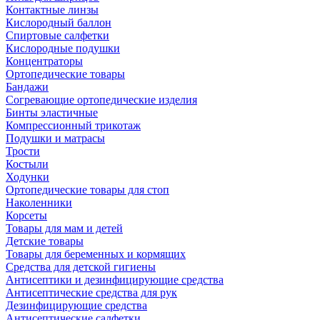
Контактные линзы
Кислородный баллон
Спиртовые салфетки
Кислородные подушки
Концентраторы
Ортопедические товары
Бандажи
Согревающие ортопедические изделия
Бинты эластичные
Компрессионный трикотаж
Подушки и матрасы
Трости
Костыли
Ходунки
Ортопедические товары для стоп
Наколенники
Корсеты
Товары для мам и детей
Детские товары
Товары для беременных и кормящих
Средства для детской гигиены
Антисептики и дезинфицирующие средства
Антисептические средства для рук
Дезинфицирующие средства
Антисептические салфетки