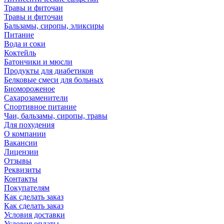
Травы и фиточаи
Травы и фиточаи
Бальзамы, сиропы, эликсиры
Питание
Вода и соки
Коктейль
Батончики и мюсли
Продукты для диабетиков
Белковые смеси для больных
Биомороженое
Сахарозаменители
Спортивное питание
Чаи, бальзамы, сиропы, травы
Для похудения
О компании
Вакансии
Лицензии
Отзывы
Реквизиты
Контакты
Покупателям
Как сделать заказ
Как сделать заказ
Условия доставки
Условия оплаты