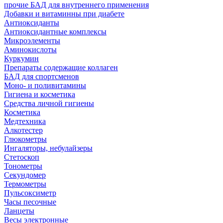
прочие БАД для внутреннего применения
Добавки и витаминны при диабете
Антиоксиданты
Антиоксидантные комплексы
Микроэлементы
Аминокислоты
Куркумин
Препараты содержащие коллаген
БАД для спортсменов
Моно- и поливитамины
Гигиена и косметика
Средства личной гигиены
Косметика
Медтехника
Алкотестер
Глюкометры
Ингаляторы, небулайзеры
Стетоскоп
Тонометры
Секундомер
Термометры
Пульсоксиметр
Часы песочные
Ланцеты
Весы электронные