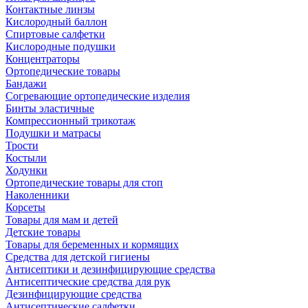
Контактные линзы
Кислородный баллон
Спиртовые салфетки
Кислородные подушки
Концентраторы
Ортопедические товары
Бандажи
Согревающие ортопедические изделия
Бинты эластичные
Компрессионный трикотаж
Подушки и матрасы
Трости
Костыли
Ходунки
Ортопедические товары для стоп
Наколенники
Корсеты
Товары для мам и детей
Детские товары
Товары для беременных и кормящих
Средства для детской гигиены
Антисептики и дезинфицирующие средства
Антисептические средства для рук
Дезинфицирующие средства
Антисептические салфетки