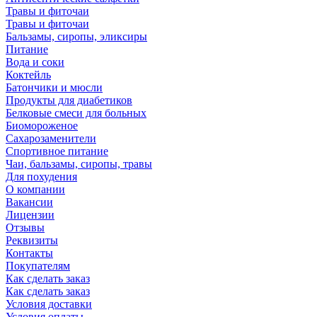
Травы и фиточаи
Травы и фиточаи
Бальзамы, сиропы, эликсиры
Питание
Вода и соки
Коктейль
Батончики и мюсли
Продукты для диабетиков
Белковые смеси для больных
Биомороженое
Сахарозаменители
Спортивное питание
Чаи, бальзамы, сиропы, травы
Для похудения
О компании
Вакансии
Лицензии
Отзывы
Реквизиты
Контакты
Покупателям
Как сделать заказ
Как сделать заказ
Условия доставки
Условия оплаты