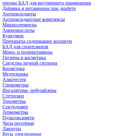
прочие БАД для внутреннего применения
Добавки и витаминны при диабете
Антиоксиданты
Антиоксидантные комплексы
Микроэлементы
Аминокислоты
Куркумин
Препараты содержащие коллаген
БАД для спортсменов
Моно- и поливитамины
Гигиена и косметика
Средства личной гигиены
Косметика
Медтехника
Алкотестер
Глюкометры
Ингаляторы, небулайзеры
Стетоскоп
Тонометры
Секундомер
Термометры
Пульсоксиметр
Часы песочные
Ланцеты
Весы электронные