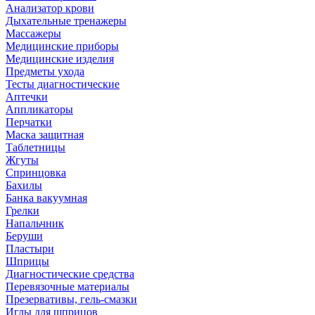
Анализатор крови
Дыхательные тренажеры
Массажеры
Медицинские приборы
Медицинские изделия
Предметы ухода
Тесты диагностические
Аптечки
Аппликаторы
Перчатки
Маска защитная
Таблетницы
Жгуты
Спринцовка
Бахилы
Банка вакуумная
Грелки
Напальчник
Беруши
Пластыри
Шприцы
Диагностические средства
Перевязочные материалы
Презервативы, гель-смазки
Иглы для шприцов