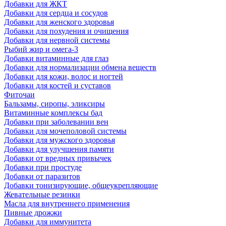
Добавки для ЖКТ
Добавки для сердца и сосудов
Добавки для женского здоровья
Добавки для похудения и очищения
Добавки для нервной системы
Рыбий жир и омега-3
Добавки витаминные для глаз
Добавки для нормализации обмена веществ
Добавки для кожи, волос и ногтей
Добавки для костей и суставов
Фиточаи
Бальзамы, сиропы, эликсиры
Витаминные комплексы бад
Добавки при заболевании вен
Добавки для мочеполовой системы
Добавки для мужского здоровья
Добавки для улучшения памяти
Добавки от вредных привычек
Добавки при простуде
Добавки от паразитов
Добавки тонизирующие, общеукрепляющие
Жевательные резинки
Масла для внутреннего применения
Пивные дрожжи
Добавки для иммунитета