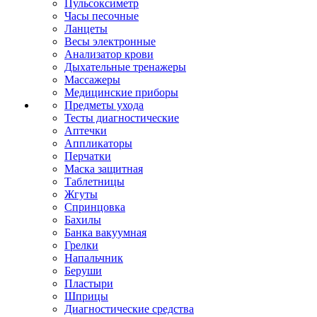
Пульсоксиметр
Часы песочные
Ланцеты
Весы электронные
Анализатор крови
Дыхательные тренажеры
Массажеры
Медицинские приборы
Предметы ухода
Тесты диагностические
Аптечки
Аппликаторы
Перчатки
Маска защитная
Таблетницы
Жгуты
Спринцовка
Бахилы
Банка вакуумная
Грелки
Напальчник
Беруши
Пластыри
Шприцы
Диагностические средства