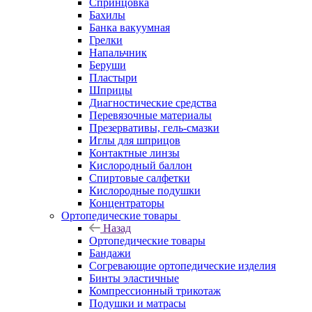
Спринцовка
Бахилы
Банка вакуумная
Грелки
Напальчник
Беруши
Пластыри
Шприцы
Диагностические средства
Перевязочные материалы
Презервативы, гель-смазки
Иглы для шприцов
Контактные линзы
Кислородный баллон
Спиртовые салфетки
Кислородные подушки
Концентраторы
Ортопедические товары
Назад
Ортопедические товары
Бандажи
Согревающие ортопедические изделия
Бинты эластичные
Компрессионный трикотаж
Подушки и матрасы