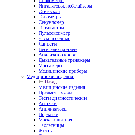
Глюкометры
Ингаляторы, небулайзеры
Стетоскоп
Тонометры
Секундомер
Термометры
Пульсоксиметр
Часы песочные
Ланцеты
Весы электронные
Анализатор крови
Дыхательные тренажеры
Массажеры
Медицинские приборы
Медицинские изделия
Назад
Медицинские изделия
Предметы ухода
Тесты диагностические
Аптечки
Аппликаторы
Перчатки
Маска защитная
Таблетницы
Жгуты