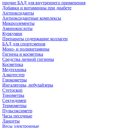
прочие БАД для внутреннего применения
Добавки и витаминны при диабете
Антиоксиданты
Антиоксидантные комплексы
Микроэлементы
Аминокислоты
Куркумин
Препараты содержащие коллаген
БАД для спортсменов
Моно- и поливитамины
Гигиена и косметика
Средства личной гигиены
Косметика
Медтехника
Алкотестер
Глюкометры
Ингаляторы, небулайзеры
Стетоскоп
Тонометры
Секундомер
Термометры
Пульсоксиметр
Часы песочные
Ланцеты
Весы электронные