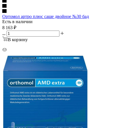
Ортомол артро плюс саше двойное №30 бад
Есть в наличии
8 163
₽
В корзину