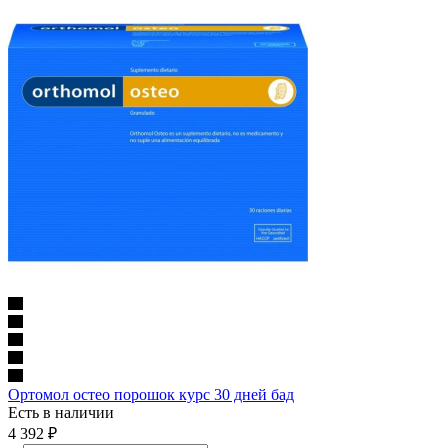
Ортомол остео порошок курс 30 дней бад
Есть в наличии
4 392
₽