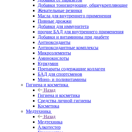
Добавки тонизирующие, общеукрепляющие
Жевательные резинки
Масла для внутреннего применения
Пивные дрожжи
Добавки для иммунитета
прочие БАД для внутреннего применения
Добавки и витаминны при диабете
Антиоксиданты
Антиоксидантные комплексы
Микроэлементы
Аминокислоты
Куркумин
Препараты содержащие коллаген
БАД для спортсменов
Моно- и поливитамины
Гигиена и косметика
Назад
Гигиена и косметика
Средства личной гигиены
Косметика
Медтехника
Назад
Медтехника
Алкотестер