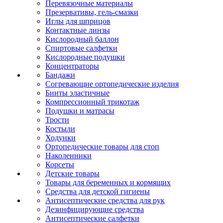
Перевязочные материалы
Презервативы, гель-смазки
Иглы для шприцов
Контактные линзы
Кислородный баллон
Спиртовые салфетки
Кислородные подушки
Концентраторы
Бандажи
Согревающие ортопедические изделия
Бинты эластичные
Компрессионный трикотаж
Подушки и матрасы
Трости
Костыли
Ходунки
Ортопедические товары для стоп
Наколенники
Корсеты
Детские товары
Товары для беременных и кормящих
Средства для детской гигиены
Антисептические средства для рук
Дезинфицирующие средства
Антисептические салфетки