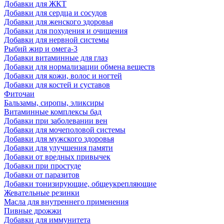
Добавки для ЖКТ
Добавки для сердца и сосудов
Добавки для женского здоровья
Добавки для похудения и очищения
Добавки для нервной системы
Рыбий жир и омега-3
Добавки витаминные для глаз
Добавки для нормализации обмена веществ
Добавки для кожи, волос и ногтей
Добавки для костей и суставов
Фиточаи
Бальзамы, сиропы, эликсиры
Витаминные комплексы бад
Добавки при заболевании вен
Добавки для мочеполовой системы
Добавки для мужского здоровья
Добавки для улучшения памяти
Добавки от вредных привычек
Добавки при простуде
Добавки от паразитов
Добавки тонизирующие, общеукрепляющие
Жевательные резинки
Масла для внутреннего применения
Пивные дрожжи
Добавки для иммунитета