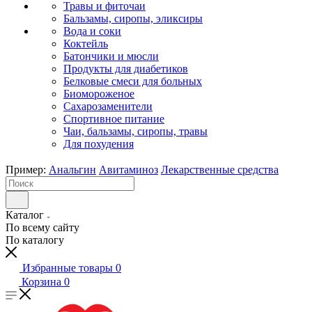
Травы и фиточаи
Бальзамы, сиропы, эликсиры
Вода и соки
Коктейль
Батончики и мюсли
Продукты для диабетиков
Белковые смеси для больных
Биомороженое
Сахарозаменители
Спортивное питание
Чаи, бальзамы, сиропы, травы
Для похудения
Пример:
Анальгин
Авитаминоз
Лекарственные средства
Каталог
По всему сайту
По каталогу
Избранные товары
0
Корзина
0