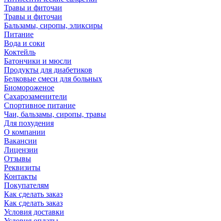
Травы и фиточаи
Травы и фиточаи
Бальзамы, сиропы, эликсиры
Питание
Вода и соки
Коктейль
Батончики и мюсли
Продукты для диабетиков
Белковые смеси для больных
Биомороженое
Сахарозаменители
Спортивное питание
Чаи, бальзамы, сиропы, травы
Для похудения
О компании
Вакансии
Лицензии
Отзывы
Реквизиты
Контакты
Покупателям
Как сделать заказ
Как сделать заказ
Условия доставки
Условия оплаты