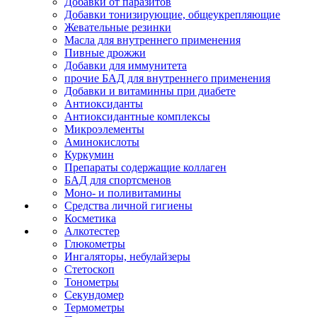
Добавки от паразитов
Добавки тонизирующие, общеукрепляющие
Жевательные резинки
Масла для внутреннего применения
Пивные дрожжи
Добавки для иммунитета
прочие БАД для внутреннего применения
Добавки и витаминны при диабете
Антиоксиданты
Антиоксидантные комплексы
Микроэлементы
Аминокислоты
Куркумин
Препараты содержащие коллаген
БАД для спортсменов
Моно- и поливитамины
Средства личной гигиены
Косметика
Алкотестер
Глюкометры
Ингаляторы, небулайзеры
Стетоскоп
Тонометры
Секундомер
Термометры