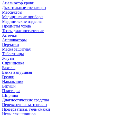
Анализатор крови
Дыхательные тренажеры
Массажеры
Медицинские приборы
Медицинские изделия
Предметы ухода
Тесты диагностические
Аптечки
Аппликаторы
Перчатки
Маска защитная
Таблетницы
Жгуты
Спринцовка
Бахилы
Банка вакуумная
Грелки
Напальчник
Беруши
Пластыри
Шприцы
Диагностические средства
Перевязочные материалы
Презервативы, гель-смазки
Иглы для шприцов