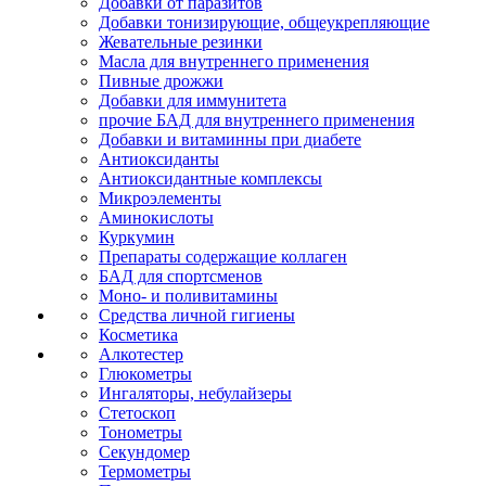
Добавки от паразитов
Добавки тонизирующие, общеукрепляющие
Жевательные резинки
Масла для внутреннего применения
Пивные дрожжи
Добавки для иммунитета
прочие БАД для внутреннего применения
Добавки и витаминны при диабете
Антиоксиданты
Антиоксидантные комплексы
Микроэлементы
Аминокислоты
Куркумин
Препараты содержащие коллаген
БАД для спортсменов
Моно- и поливитамины
Средства личной гигиены
Косметика
Алкотестер
Глюкометры
Ингаляторы, небулайзеры
Стетоскоп
Тонометры
Секундомер
Термометры