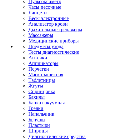
Пульсоксиметр
Часы песочные
Ланцеты
Весы электронные
Анализатор крови
Дыхательные тренажеры
Массажеры
Медицинские приборы
Предметы ухода
Тесты диагностические
Аптечки
Аппликаторы
Перчатки
Маска защитная
Таблетницы
Жгуты
Спринцовка
Бахилы
Банка вакуумная
Грелки
Напальчник
Беруши
Пластыри
Шприцы
Диагностические средства