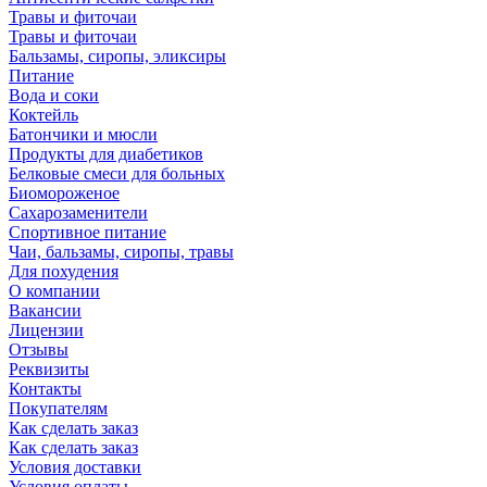
Травы и фиточаи
Травы и фиточаи
Бальзамы, сиропы, эликсиры
Питание
Вода и соки
Коктейль
Батончики и мюсли
Продукты для диабетиков
Белковые смеси для больных
Биомороженое
Сахарозаменители
Спортивное питание
Чаи, бальзамы, сиропы, травы
Для похудения
О компании
Вакансии
Лицензии
Отзывы
Реквизиты
Контакты
Покупателям
Как сделать заказ
Как сделать заказ
Условия доставки
Условия оплаты