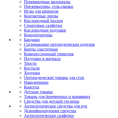
Перевязочные материалы
Презервативы, гель-смазки
Иглы для шприцов
Контактные линзы
Кислородный баллон
Спиртовые салфетки
Кислородные подушки
Концентраторы
Бандажи
Согревающие ортопедические изделия
Бинты эластичные
Компрессионный трикотаж
Подушки и матрасы
Трости
Костыли
Ходунки
Ортопедические товары для стоп
Наколенники
Корсеты
Детские товары
Товары для беременных и кормящих
Средства для детской гигиены
Антисептические средства для рук
Дезинфицирующие средства
Антисептические салфетки