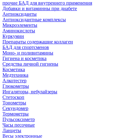
прочие БАД для внутреннего применения
Добавки и витаминны при диабете
Антиоксиданты
Антиоксидантные комплексы
Микроэлементы
Аминокислоты
Куркумин
Препараты содержащие коллаген
БАД для спортсменов
Моно- и поливитамины
Гигиена и косметика
Средства личной гигиены
Косметика
Медтехника
Алкотестер
Глюкометры
Ингаляторы, небулайзеры
Стетоскоп
Тонометры
Секундомер
Термометры
Пульсоксиметр
Часы песочные
Ланцеты
Весы электронные