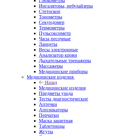
Глюкометры
Ингаляторы, небулайзеры
Стетоскоп
Тонометры
Секундомер
Термометры
Пульсоксиметр
Часы песочные
Ланцеты
Весы электронные
Анализатор крови
Дыхательные тренажеры
Массажеры
Медицинские приборы
Медицинские изделия
Назад
Медицинские изделия
Предметы ухода
Тесты диагностические
Аптечки
Аппликаторы
Перчатки
Маска защитная
Таблетницы
Жгуты