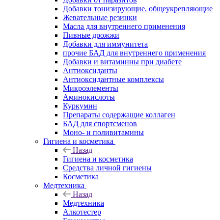
Добавки тонизирующие, общеукрепляющие
Жевательные резинки
Масла для внутреннего применения
Пивные дрожжи
Добавки для иммунитета
прочие БАД для внутреннего применения
Добавки и витаминны при диабете
Антиоксиданты
Антиоксидантные комплексы
Микроэлементы
Аминокислоты
Куркумин
Препараты содержащие коллаген
БАД для спортсменов
Моно- и поливитамины
Гигиена и косметика
Назад
Гигиена и косметика
Средства личной гигиены
Косметика
Медтехника
Назад
Медтехника
Алкотестер