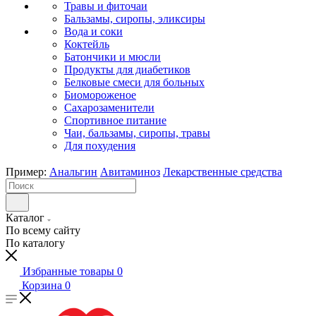
Травы и фиточаи
Бальзамы, сиропы, эликсиры
Вода и соки
Коктейль
Батончики и мюсли
Продукты для диабетиков
Белковые смеси для больных
Биомороженое
Сахарозаменители
Спортивное питание
Чаи, бальзамы, сиропы, травы
Для похудения
Пример:
Анальгин
Авитаминоз
Лекарственные средства
Каталог
По всему сайту
По каталогу
Избранные товары
0
Корзина
0