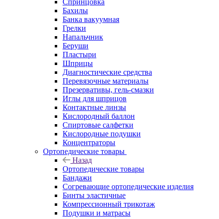
Спринцовка
Бахилы
Банка вакуумная
Грелки
Напальчник
Беруши
Пластыри
Шприцы
Диагностические средства
Перевязочные материалы
Презервативы, гель-смазки
Иглы для шприцов
Контактные линзы
Кислородный баллон
Спиртовые салфетки
Кислородные подушки
Концентраторы
Ортопедические товары
Назад
Ортопедические товары
Бандажи
Согревающие ортопедические изделия
Бинты эластичные
Компрессионный трикотаж
Подушки и матрасы