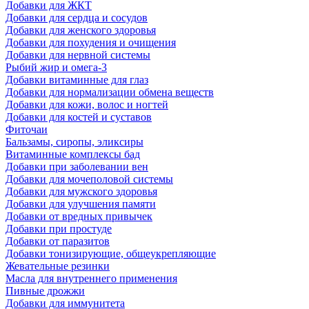
Добавки для ЖКТ
Добавки для сердца и сосудов
Добавки для женского здоровья
Добавки для похудения и очищения
Добавки для нервной системы
Рыбий жир и омега-3
Добавки витаминные для глаз
Добавки для нормализации обмена веществ
Добавки для кожи, волос и ногтей
Добавки для костей и суставов
Фиточаи
Бальзамы, сиропы, эликсиры
Витаминные комплексы бад
Добавки при заболевании вен
Добавки для мочеполовой системы
Добавки для мужского здоровья
Добавки для улучшения памяти
Добавки от вредных привычек
Добавки при простуде
Добавки от паразитов
Добавки тонизирующие, общеукрепляющие
Жевательные резинки
Масла для внутреннего применения
Пивные дрожжи
Добавки для иммунитета