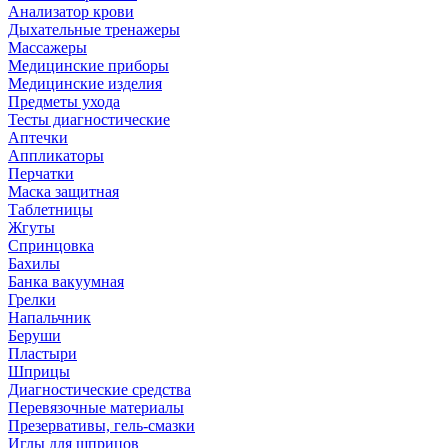
Анализатор крови
Дыхательные тренажеры
Массажеры
Медицинские приборы
Медицинские изделия
Предметы ухода
Тесты диагностические
Аптечки
Аппликаторы
Перчатки
Маска защитная
Таблетницы
Жгуты
Спринцовка
Бахилы
Банка вакуумная
Грелки
Напальчник
Беруши
Пластыри
Шприцы
Диагностические средства
Перевязочные материалы
Презервативы, гель-смазки
Иглы для шприцов