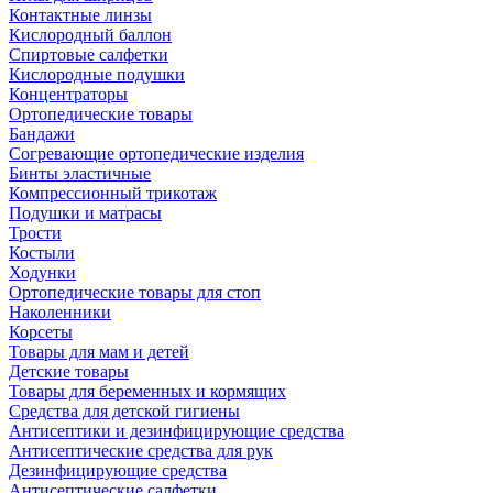
Контактные линзы
Кислородный баллон
Спиртовые салфетки
Кислородные подушки
Концентраторы
Ортопедические товары
Бандажи
Согревающие ортопедические изделия
Бинты эластичные
Компрессионный трикотаж
Подушки и матрасы
Трости
Костыли
Ходунки
Ортопедические товары для стоп
Наколенники
Корсеты
Товары для мам и детей
Детские товары
Товары для беременных и кормящих
Средства для детской гигиены
Антисептики и дезинфицирующие средства
Антисептические средства для рук
Дезинфицирующие средства
Антисептические салфетки