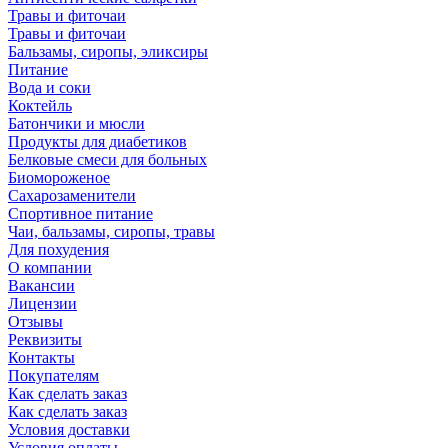
Травы и фиточаи
Травы и фиточаи
Бальзамы, сиропы, эликсиры
Питание
Вода и соки
Коктейль
Батончики и мюсли
Продукты для диабетиков
Белковые смеси для больных
Биомороженое
Сахарозаменители
Спортивное питание
Чаи, бальзамы, сиропы, травы
Для похудения
О компании
Вакансии
Лицензии
Отзывы
Реквизиты
Контакты
Покупателям
Как сделать заказ
Как сделать заказ
Условия доставки
Условия оплаты