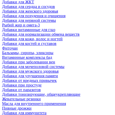
Добавки для ЖКТ
Добавки для сердца и сосудов
Добавки для женского здоровья
Добавки для похудения и очищения
Добавки для нервной системы
Рыбий жир и омега-3
Добавки витаминные для глаз
Добавки для нормализации обмена веществ
Добавки для кожи, волос и ногтей
Добавки для костей и суставов
Фиточаи
Бальзамы, сиропы, эликсиры
Витаминные комплексы бад
Добавки при заболевании вен
Добавки для мочеполовой системы
Добавки для мужского здоровья
Добавки для улучшения памяти
Добавки от вредных привычек
Добавки при простуде
Добавки от паразитов
Добавки тонизирующие, общеукрепляющие
Жевательные резинки
Масла для внутреннего применения
Пивные дрожжи
Добавки для иммунитета