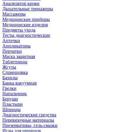
Анализатор крови
Дыхательные тренажеры
Массажеры
Медицинские приборы
Медицинские изделия
Предметы ухода
Тесты диагностические
Аптечки
Аппликаторы
Перчатки
Маска защитная
Таблетницы
Жгуты
Спринцовка
Бахилы
Банка вакуумная
Грелки
Напальчник
Беруши
Пластыри
Шприцы
Диагностические средства
Перевязочные материалы
Презервативы, гель-смазки
Иглы для шприцов