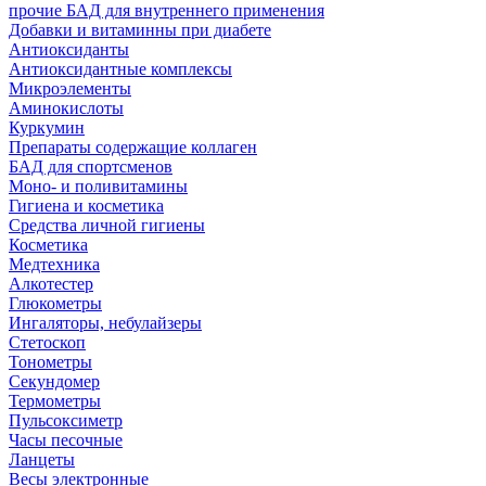
прочие БАД для внутреннего применения
Добавки и витаминны при диабете
Антиоксиданты
Антиоксидантные комплексы
Микроэлементы
Аминокислоты
Куркумин
Препараты содержащие коллаген
БАД для спортсменов
Моно- и поливитамины
Гигиена и косметика
Средства личной гигиены
Косметика
Медтехника
Алкотестер
Глюкометры
Ингаляторы, небулайзеры
Стетоскоп
Тонометры
Секундомер
Термометры
Пульсоксиметр
Часы песочные
Ланцеты
Весы электронные