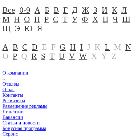
Все
0-9
А
Б
В
Г
Д
Ж
З
И
К
Л
М
Н
О
П
Р
С
Т
У
Ф
Х
Ц
Ч
Ш
Щ
Э
Ю
Я
A
B
C
D
E
F
G
H
I
J
K
L
M
N
O
P
Q
R
S
T
U
V
W
X
Y
Z
О компании
Отзывы
О нас
Контакты
Реквизиты
Размещение рекламы
Лицензии
Вакансии
Статьи и новости
Бонусная программа
Сервис