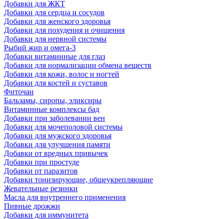
Добавки для ЖКТ
Добавки для сердца и сосудов
Добавки для женского здоровья
Добавки для похудения и очищения
Добавки для нервной системы
Рыбий жир и омега-3
Добавки витаминные для глаз
Добавки для нормализации обмена веществ
Добавки для кожи, волос и ногтей
Добавки для костей и суставов
Фиточаи
Бальзамы, сиропы, эликсиры
Витаминные комплексы бад
Добавки при заболевании вен
Добавки для мочеполовой системы
Добавки для мужского здоровья
Добавки для улучшения памяти
Добавки от вредных привычек
Добавки при простуде
Добавки от паразитов
Добавки тонизирующие, общеукрепляющие
Жевательные резинки
Масла для внутреннего применения
Пивные дрожжи
Добавки для иммунитета