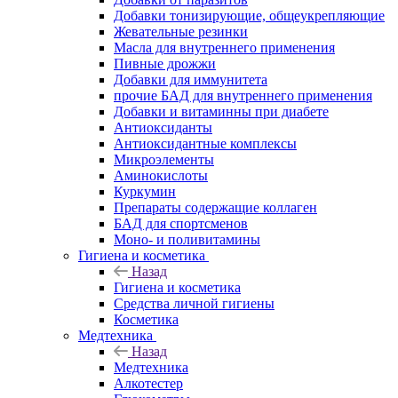
Добавки тонизирующие, общеукрепляющие
Жевательные резинки
Масла для внутреннего применения
Пивные дрожжи
Добавки для иммунитета
прочие БАД для внутреннего применения
Добавки и витаминны при диабете
Антиоксиданты
Антиоксидантные комплексы
Микроэлементы
Аминокислоты
Куркумин
Препараты содержащие коллаген
БАД для спортсменов
Моно- и поливитамины
Гигиена и косметика
Назад
Гигиена и косметика
Средства личной гигиены
Косметика
Медтехника
Назад
Медтехника
Алкотестер