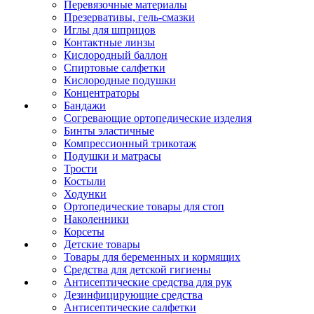
Перевязочные материалы
Презервативы, гель-смазки
Иглы для шприцов
Контактные линзы
Кислородный баллон
Спиртовые салфетки
Кислородные подушки
Концентраторы
Бандажи
Согревающие ортопедические изделия
Бинты эластичные
Компрессионный трикотаж
Подушки и матрасы
Трости
Костыли
Ходунки
Ортопедические товары для стоп
Наколенники
Корсеты
Детские товары
Товары для беременных и кормящих
Средства для детской гигиены
Антисептические средства для рук
Дезинфицирующие средства
Антисептические салфетки