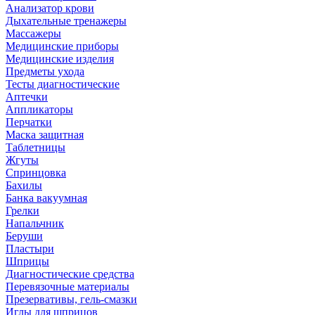
Анализатор крови
Дыхательные тренажеры
Массажеры
Медицинские приборы
Медицинские изделия
Предметы ухода
Тесты диагностические
Аптечки
Аппликаторы
Перчатки
Маска защитная
Таблетницы
Жгуты
Спринцовка
Бахилы
Банка вакуумная
Грелки
Напальчник
Беруши
Пластыри
Шприцы
Диагностические средства
Перевязочные материалы
Презервативы, гель-смазки
Иглы для шприцов