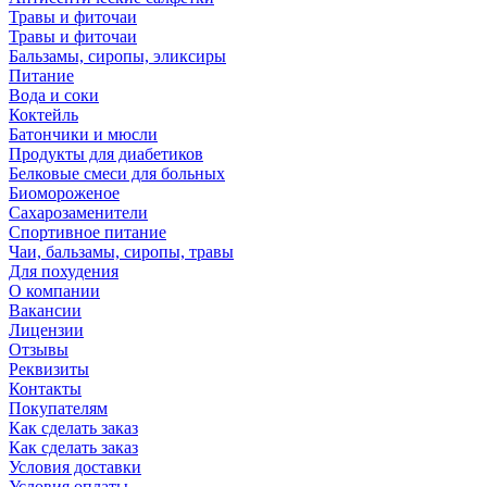
Травы и фиточаи
Травы и фиточаи
Бальзамы, сиропы, эликсиры
Питание
Вода и соки
Коктейль
Батончики и мюсли
Продукты для диабетиков
Белковые смеси для больных
Биомороженое
Сахарозаменители
Спортивное питание
Чаи, бальзамы, сиропы, травы
Для похудения
О компании
Вакансии
Лицензии
Отзывы
Реквизиты
Контакты
Покупателям
Как сделать заказ
Как сделать заказ
Условия доставки
Условия оплаты