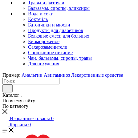
Травы и фиточаи
Бальзамы, сиропы, эликсиры
Вода и соки
Коктейль
Батончики и мюсли
Продукты для диабетиков
Белковые смеси для больных
Биомороженое
Сахарозаменители
Спортивное питание
Чаи, бальзамы, сиропы, травы
Для похудения
Пример:
Анальгин
Авитаминоз
Лекарственные средства
Каталог
По всему сайту
По каталогу
Избранные товары
0
Корзина
0