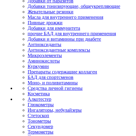
Добавки от паразитов
Добавки тонизирующие, общеукрепляющие
Жевательные резинки
Масла для внутреннего применения
Пивные дрожжи
Добавки для иммунитета
прочие БАД для внутреннего применения
Добавки и витаминны при диабете
Антиоксиданты
Антиоксидантные комплексы
Микроэлементы
Аминокислоты
Куркумин
Препараты содержащие коллаген
БАД для спортсменов
Моно- и поливитамины
Средства личной гигиены
Косметика
Алкотестер
Глюкометры
Ингаляторы, небулайзеры
Стетоскоп
Тонометры
Секундомер
Термометры