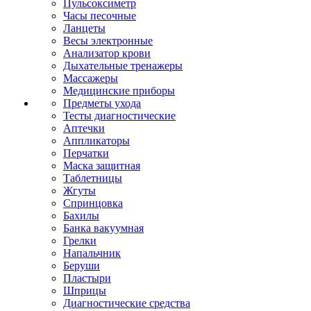
Пульсоксиметр
Часы песочные
Ланцеты
Весы электронные
Анализатор крови
Дыхательные тренажеры
Массажеры
Медицинские приборы
Предметы ухода
Тесты диагностические
Аптечки
Аппликаторы
Перчатки
Маска защитная
Таблетницы
Жгуты
Спринцовка
Бахилы
Банка вакуумная
Грелки
Напальчник
Беруши
Пластыри
Шприцы
Диагностические средства