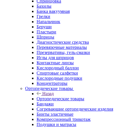
Спринцовка
Бахилы
Банка вакуумная
Грелки
Напальчник
Беруши
Пластыри
Шприцы
Диагностические средства
Перевязочные материалы
Презервативы, гель-смазки
Иглы для шприцов
Контактные линзы
Кислородный баллон
Спиртовые салфетки
Кислородные подушки
Концентраторы
Ортопедические товары
Назад
Ортопедические товары
Бандажи
Согревающие ортопедические изделия
Бинты эластичные
Компрессионный трикотаж
Подушки и матрасы