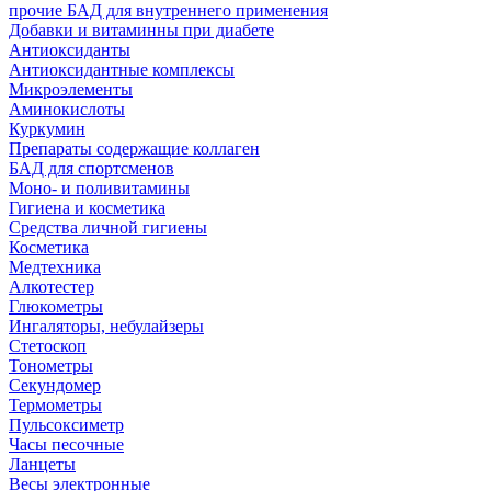
прочие БАД для внутреннего применения
Добавки и витаминны при диабете
Антиоксиданты
Антиоксидантные комплексы
Микроэлементы
Аминокислоты
Куркумин
Препараты содержащие коллаген
БАД для спортсменов
Моно- и поливитамины
Гигиена и косметика
Средства личной гигиены
Косметика
Медтехника
Алкотестер
Глюкометры
Ингаляторы, небулайзеры
Стетоскоп
Тонометры
Секундомер
Термометры
Пульсоксиметр
Часы песочные
Ланцеты
Весы электронные