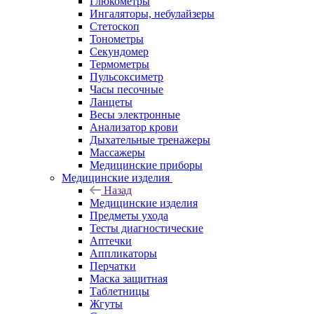
Глюкометры
Ингаляторы, небулайзеры
Стетоскоп
Тонометры
Секундомер
Термометры
Пульсоксиметр
Часы песочные
Ланцеты
Весы электронные
Анализатор крови
Дыхательные тренажеры
Массажеры
Медицинские приборы
Медицинские изделия
Назад
Медицинские изделия
Предметы ухода
Тесты диагностические
Аптечки
Аппликаторы
Перчатки
Маска защитная
Таблетницы
Жгуты