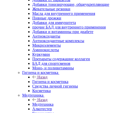
Добавки тонизирующие, общеукрепляющие
Жевательные резинки
Масла для внутреннего применения
Пивные дрожжи
Добавки для иммунитета
прочие БАД для внутреннего применения
Добавки и витаминны при диабете
Антиоксиданты
Антиоксидантные комплексы
Микроэлементы
Аминокислоты
Куркумин
Препараты содержащие коллаген
БАД для спортсменов
Моно- и поливитамины
Гигиена и косметика
Назад
Гигиена и косметика
Средства личной гигиены
Косметика
Медтехника
Назад
Медтехника
Алкотестер