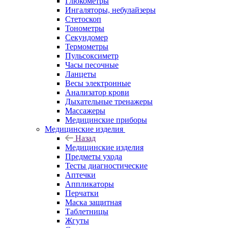
Глюкометры
Ингаляторы, небулайзеры
Стетоскоп
Тонометры
Секундомер
Термометры
Пульсоксиметр
Часы песочные
Ланцеты
Весы электронные
Анализатор крови
Дыхательные тренажеры
Массажеры
Медицинские приборы
Медицинские изделия
Назад
Медицинские изделия
Предметы ухода
Тесты диагностические
Аптечки
Аппликаторы
Перчатки
Маска защитная
Таблетницы
Жгуты