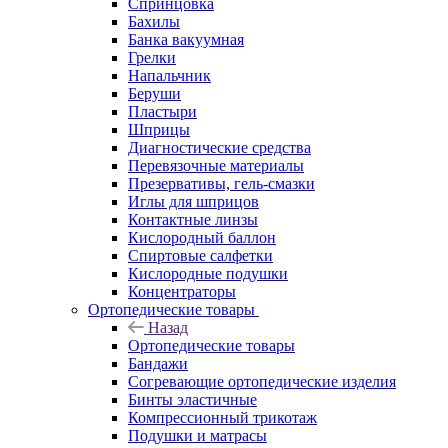
Спринцовка
Бахилы
Банка вакуумная
Грелки
Напальчник
Беруши
Пластыри
Шприцы
Диагностические средства
Перевязочные материалы
Презервативы, гель-смазки
Иглы для шприцов
Контактные линзы
Кислородный баллон
Спиртовые салфетки
Кислородные подушки
Концентраторы
Ортопедические товары
Назад
Ортопедические товары
Бандажи
Согревающие ортопедические изделия
Бинты эластичные
Компрессионный трикотаж
Подушки и матрасы