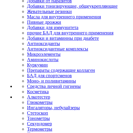
Добавки от паразитов
Добавки тонизирующие, общеукрепляющие
Жевательные резинки
Масла для внутреннего применения
Пивные дрожжи
Добавки для иммунитета
прочие БАД для внутреннего применения
Добавки и витаминны при диабете
Антиоксиданты
Антиоксидантные комплексы
Микроэлементы
Аминокислоты
Куркумин
Препараты содержащие коллаген
БАД для спортсменов
Моно- и поливитамины
Средства личной гигиены
Косметика
Алкотестер
Глюкометры
Ингаляторы, небулайзеры
Стетоскоп
Тонометры
Секундомер
Термометры