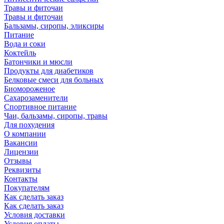
Травы и фиточаи
Травы и фиточаи
Бальзамы, сиропы, эликсиры
Питание
Вода и соки
Коктейль
Батончики и мюсли
Продукты для диабетиков
Белковые смеси для больных
Биомороженое
Сахарозаменители
Спортивное питание
Чаи, бальзамы, сиропы, травы
Для похудения
О компании
Вакансии
Лицензии
Отзывы
Реквизиты
Контакты
Покупателям
Как сделать заказ
Как сделать заказ
Условия доставки
Условия оплаты