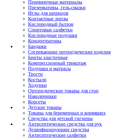
Перевязочные материалы
Презервативы, гель-смазки
Иглы для шприцов
Контактные линзы
Кислородный баллон
Спиртовые салфетки
Кислородные подушки
Концентраторы
Бандажи
Согревающие ортопедические изделия
Бинты эластичные
Компрессионный трикотаж
Подушки и матрасы
Трости
Костыли
Ходунки
Ортопедические товары для стоп
Наколенники
Корсеты
Детские товары
Товары для беременных и кормящих
Средства для детской гигиены
Антисептические средства для рук
Дезинфицирующие средства
Антисептические салфетки