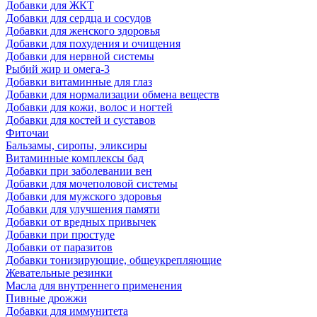
Добавки для ЖКТ
Добавки для сердца и сосудов
Добавки для женского здоровья
Добавки для похудения и очищения
Добавки для нервной системы
Рыбий жир и омега-3
Добавки витаминные для глаз
Добавки для нормализации обмена веществ
Добавки для кожи, волос и ногтей
Добавки для костей и суставов
Фиточаи
Бальзамы, сиропы, эликсиры
Витаминные комплексы бад
Добавки при заболевании вен
Добавки для мочеполовой системы
Добавки для мужского здоровья
Добавки для улучшения памяти
Добавки от вредных привычек
Добавки при простуде
Добавки от паразитов
Добавки тонизирующие, общеукрепляющие
Жевательные резинки
Масла для внутреннего применения
Пивные дрожжи
Добавки для иммунитета