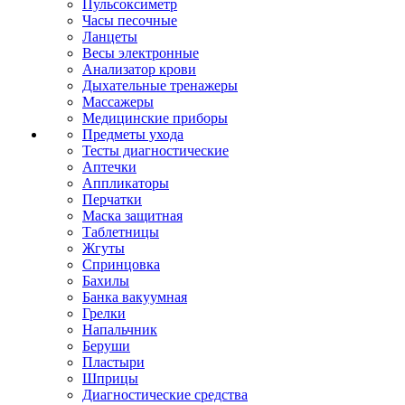
Пульсоксиметр
Часы песочные
Ланцеты
Весы электронные
Анализатор крови
Дыхательные тренажеры
Массажеры
Медицинские приборы
Предметы ухода
Тесты диагностические
Аптечки
Аппликаторы
Перчатки
Маска защитная
Таблетницы
Жгуты
Спринцовка
Бахилы
Банка вакуумная
Грелки
Напальчник
Беруши
Пластыри
Шприцы
Диагностические средства