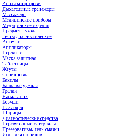
Анализатор крови
Дыхательные тренажеры
Массажеры
Медицинские приборы
Медицинские изделия
Предметы ухода
Тесты диагностические
Аптечки
Аппликаторы
Перчатки
Маска защитная
Таблетницы
Жгуты
Спринцовка
Бахилы
Банка вакуумная
Грелки
Напальчник
Беруши
Пластыри
Шприцы
Диагностические средства
Перевязочные материалы
Презервативы, гель-смазки
Иглы для шприцов