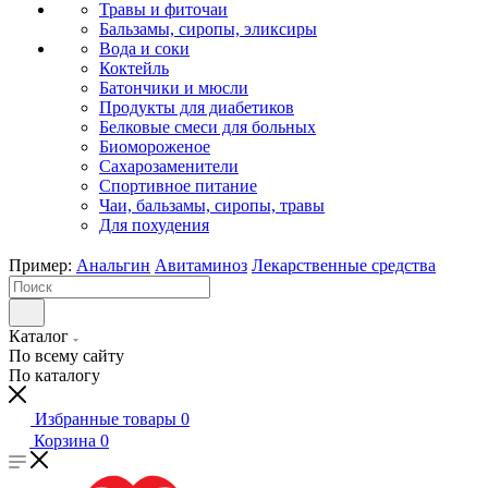
Травы и фиточаи
Бальзамы, сиропы, эликсиры
Вода и соки
Коктейль
Батончики и мюсли
Продукты для диабетиков
Белковые смеси для больных
Биомороженое
Сахарозаменители
Спортивное питание
Чаи, бальзамы, сиропы, травы
Для похудения
Пример:
Анальгин
Авитаминоз
Лекарственные средства
Каталог
По всему сайту
По каталогу
Избранные товары
0
Корзина
0