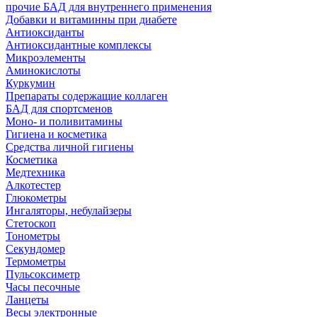
прочие БАД для внутреннего применения
Добавки и витаминны при диабете
Антиоксиданты
Антиоксидантные комплексы
Микроэлементы
Аминокислоты
Куркумин
Препараты содержащие коллаген
БАД для спортсменов
Моно- и поливитамины
Гигиена и косметика
Средства личной гигиены
Косметика
Медтехника
Алкотестер
Глюкометры
Ингаляторы, небулайзеры
Стетоскоп
Тонометры
Секундомер
Термометры
Пульсоксиметр
Часы песочные
Ланцеты
Весы электронные