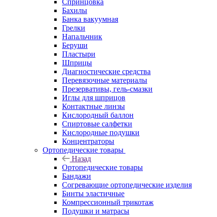
Спринцовка
Бахилы
Банка вакуумная
Грелки
Напальчник
Беруши
Пластыри
Шприцы
Диагностические средства
Перевязочные материалы
Презервативы, гель-смазки
Иглы для шприцов
Контактные линзы
Кислородный баллон
Спиртовые салфетки
Кислородные подушки
Концентраторы
Ортопедические товары
Назад
Ортопедические товары
Бандажи
Согревающие ортопедические изделия
Бинты эластичные
Компрессионный трикотаж
Подушки и матрасы