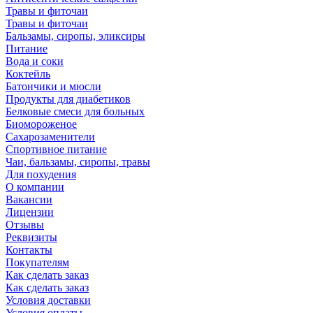
Травы и фиточаи
Травы и фиточаи
Бальзамы, сиропы, эликсиры
Питание
Вода и соки
Коктейль
Батончики и мюсли
Продукты для диабетиков
Белковые смеси для больных
Биомороженое
Сахарозаменители
Спортивное питание
Чаи, бальзамы, сиропы, травы
Для похудения
О компании
Вакансии
Лицензии
Отзывы
Реквизиты
Контакты
Покупателям
Как сделать заказ
Как сделать заказ
Условия доставки
Условия оплаты