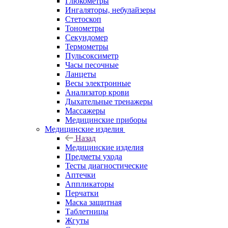
Глюкометры
Ингаляторы, небулайзеры
Стетоскоп
Тонометры
Секундомер
Термометры
Пульсоксиметр
Часы песочные
Ланцеты
Весы электронные
Анализатор крови
Дыхательные тренажеры
Массажеры
Медицинские приборы
Медицинские изделия
Назад
Медицинские изделия
Предметы ухода
Тесты диагностические
Аптечки
Аппликаторы
Перчатки
Маска защитная
Таблетницы
Жгуты