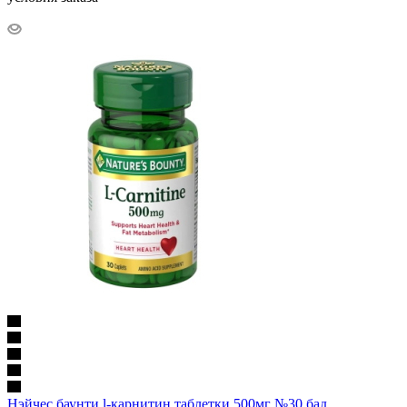
Нэйчес баунти l-карнитин таблетки 500мг №30 бад