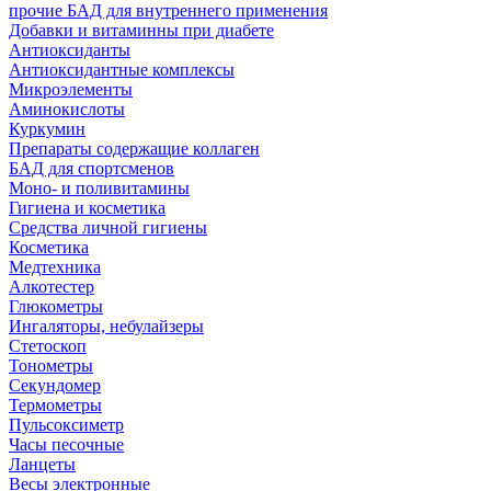
прочие БАД для внутреннего применения
Добавки и витаминны при диабете
Антиоксиданты
Антиоксидантные комплексы
Микроэлементы
Аминокислоты
Куркумин
Препараты содержащие коллаген
БАД для спортсменов
Моно- и поливитамины
Гигиена и косметика
Средства личной гигиены
Косметика
Медтехника
Алкотестер
Глюкометры
Ингаляторы, небулайзеры
Стетоскоп
Тонометры
Секундомер
Термометры
Пульсоксиметр
Часы песочные
Ланцеты
Весы электронные