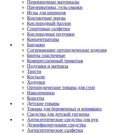
Перевязочные материалы
Презервативы, гель-смазки
Иглы для шприцов
Контактные линзы
Кислородный баллон
Спиртовые салфетки
Кислородные подушки
Концентраторы
Бандажи
Согревающие ортопедические изделия
Бинты эластичные
Компрессионный трикотаж
Подушки и матрасы
Трости
Костыли
Ходунки
Ортопедические товары для стоп
Наколенники
Корсеты
Детские товары
Товары для беременных и кормящих
Средства для детской гигиены
Антисептические средства для рук
Дезинфицирующие средства
Антисептические салфетки