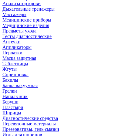
Анализатор крови
Дыхательные тренажеры
Массажеры
Медицинские приборы
Медицинские изделия
Предметы ухода
Тесты диагностические
Аптечки
Аппликаторы
Перчатки
Маска защитная
Таблетницы
Жгуты
Спринцовка
Бахилы
Банка вакуумная
Грелки
Напальчник
Беруши
Пластыри
Шприцы
Диагностические средства
Перевязочные материалы
Презервативы, гель-смазки
Иглы для шприцов