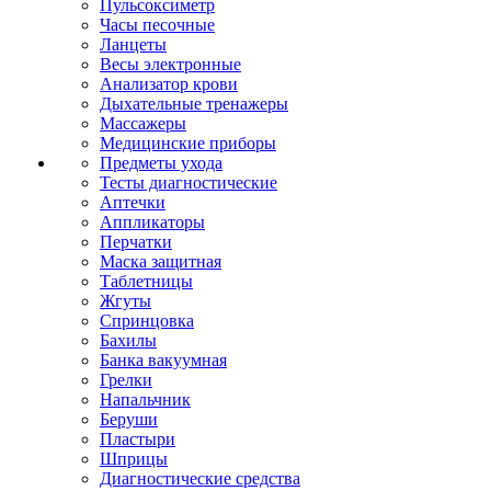
Пульсоксиметр
Часы песочные
Ланцеты
Весы электронные
Анализатор крови
Дыхательные тренажеры
Массажеры
Медицинские приборы
Предметы ухода
Тесты диагностические
Аптечки
Аппликаторы
Перчатки
Маска защитная
Таблетницы
Жгуты
Спринцовка
Бахилы
Банка вакуумная
Грелки
Напальчник
Беруши
Пластыри
Шприцы
Диагностические средства