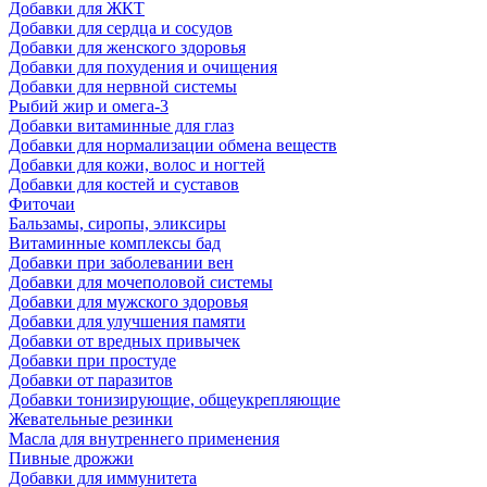
Добавки для ЖКТ
Добавки для сердца и сосудов
Добавки для женского здоровья
Добавки для похудения и очищения
Добавки для нервной системы
Рыбий жир и омега-3
Добавки витаминные для глаз
Добавки для нормализации обмена веществ
Добавки для кожи, волос и ногтей
Добавки для костей и суставов
Фиточаи
Бальзамы, сиропы, эликсиры
Витаминные комплексы бад
Добавки при заболевании вен
Добавки для мочеполовой системы
Добавки для мужского здоровья
Добавки для улучшения памяти
Добавки от вредных привычек
Добавки при простуде
Добавки от паразитов
Добавки тонизирующие, общеукрепляющие
Жевательные резинки
Масла для внутреннего применения
Пивные дрожжи
Добавки для иммунитета