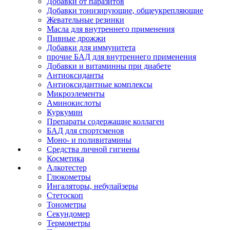
Добавки от паразитов
Добавки тонизирующие, общеукрепляющие
Жевательные резинки
Масла для внутреннего применения
Пивные дрожжи
Добавки для иммунитета
прочие БАД для внутреннего применения
Добавки и витаминны при диабете
Антиоксиданты
Антиоксидантные комплексы
Микроэлементы
Аминокислоты
Куркумин
Препараты содержащие коллаген
БАД для спортсменов
Моно- и поливитамины
Средства личной гигиены
Косметика
Алкотестер
Глюкометры
Ингаляторы, небулайзеры
Стетоскоп
Тонометры
Секундомер
Термометры