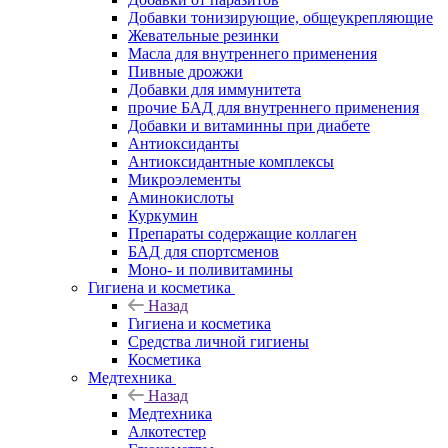
Добавки тонизирующие, общеукрепляющие
Жевательные резинки
Масла для внутреннего применения
Пивные дрожжи
Добавки для иммунитета
прочие БАД для внутреннего применения
Добавки и витаминны при диабете
Антиоксиданты
Антиоксидантные комплексы
Микроэлементы
Аминокислоты
Куркумин
Препараты содержащие коллаген
БАД для спортсменов
Моно- и поливитамины
Гигиена и косметика
Назад
Гигиена и косметика
Средства личной гигиены
Косметика
Медтехника
Назад
Медтехника
Алкотестер