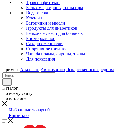
Травы и фиточаи
Бальзамы, сиропы, эликсиры
Вода и соки
Коктейль
Батончики и мюсли
Продукты для диабетиков
Белковые смеси для больных
Биомороженое
Сахарозаменители
Спортивное питание
Чаи, бальзамы, сиропы, травы
Для похудения
Пример:
Анальгин
Авитаминоз
Лекарственные средства
Каталог
По всему сайту
По каталогу
Избранные товары
0
Корзина
0