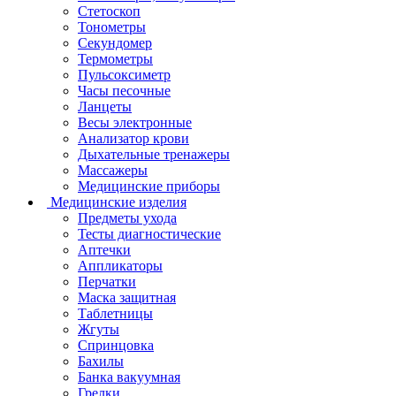
Стетоскоп
Тонометры
Секундомер
Термометры
Пульсоксиметр
Часы песочные
Ланцеты
Весы электронные
Анализатор крови
Дыхательные тренажеры
Массажеры
Медицинские приборы
Медицинские изделия
Предметы ухода
Тесты диагностические
Аптечки
Аппликаторы
Перчатки
Маска защитная
Таблетницы
Жгуты
Спринцовка
Бахилы
Банка вакуумная
Грелки