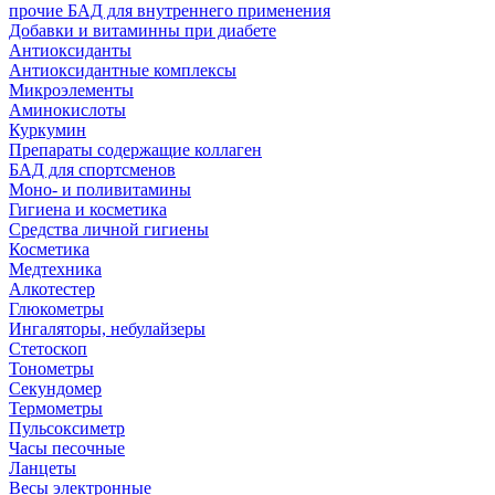
прочие БАД для внутреннего применения
Добавки и витаминны при диабете
Антиоксиданты
Антиоксидантные комплексы
Микроэлементы
Аминокислоты
Куркумин
Препараты содержащие коллаген
БАД для спортсменов
Моно- и поливитамины
Гигиена и косметика
Средства личной гигиены
Косметика
Медтехника
Алкотестер
Глюкометры
Ингаляторы, небулайзеры
Стетоскоп
Тонометры
Секундомер
Термометры
Пульсоксиметр
Часы песочные
Ланцеты
Весы электронные