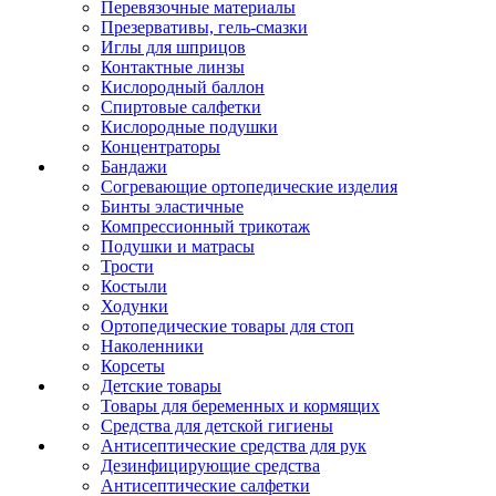
Перевязочные материалы
Презервативы, гель-смазки
Иглы для шприцов
Контактные линзы
Кислородный баллон
Спиртовые салфетки
Кислородные подушки
Концентраторы
Бандажи
Согревающие ортопедические изделия
Бинты эластичные
Компрессионный трикотаж
Подушки и матрасы
Трости
Костыли
Ходунки
Ортопедические товары для стоп
Наколенники
Корсеты
Детские товары
Товары для беременных и кормящих
Средства для детской гигиены
Антисептические средства для рук
Дезинфицирующие средства
Антисептические салфетки