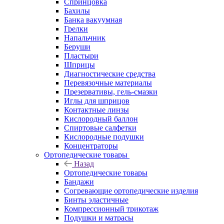
Спринцовка
Бахилы
Банка вакуумная
Грелки
Напальчник
Беруши
Пластыри
Шприцы
Диагностические средства
Перевязочные материалы
Презервативы, гель-смазки
Иглы для шприцов
Контактные линзы
Кислородный баллон
Спиртовые салфетки
Кислородные подушки
Концентраторы
Ортопедические товары
Назад
Ортопедические товары
Бандажи
Согревающие ортопедические изделия
Бинты эластичные
Компрессионный трикотаж
Подушки и матрасы