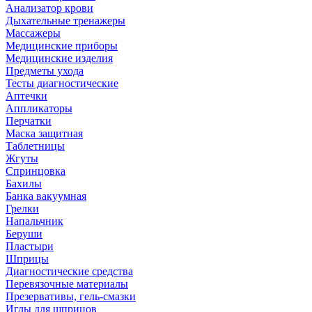
Анализатор крови
Дыхательные тренажеры
Массажеры
Медицинские приборы
Медицинские изделия
Предметы ухода
Тесты диагностические
Аптечки
Аппликаторы
Перчатки
Маска защитная
Таблетницы
Жгуты
Спринцовка
Бахилы
Банка вакуумная
Грелки
Напальчник
Беруши
Пластыри
Шприцы
Диагностические средства
Перевязочные материалы
Презервативы, гель-смазки
Иглы для шприцов