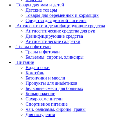
Товары для мам и детей
Детские товары
Товары для беременных и кормящих
Средства для детской гигиены
Антисептики и дезинфицирующие средства
Антисептические средства для рук
Дезинфицирующие средства
Антисептические салфетки
Травы и фиточаи
Травы и фиточаи
Бальзамы, сиропы, эликсиры
Питание
Вода и соки
Коктейль
Батончики и мюсли
Продукты для диабетиков
Белковые смеси для больных
Биомороженое
Сахарозаменители
Спортивное питание
Чаи, бальзамы, сиропы, травы
Для похудения