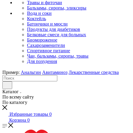
Травы и фиточаи
Бальзамы, сиропы, эликсиры
Вода и соки
Коктейль
Батончики и мюсли
Продукты для диабетиков
Белковые смеси для больных
Биомороженое
Сахарозаменители
Спортивное питание
Чаи, бальзамы, сиропы, травы
Для похудения
Пример:
Анальгин
Авитаминоз
Лекарственные средства
Каталог
По всему сайту
По каталогу
Избранные товары
0
Корзина
0