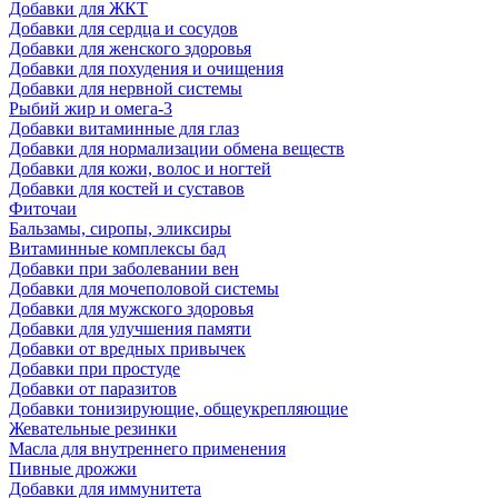
Добавки для ЖКТ
Добавки для сердца и сосудов
Добавки для женского здоровья
Добавки для похудения и очищения
Добавки для нервной системы
Рыбий жир и омега-3
Добавки витаминные для глаз
Добавки для нормализации обмена веществ
Добавки для кожи, волос и ногтей
Добавки для костей и суставов
Фиточаи
Бальзамы, сиропы, эликсиры
Витаминные комплексы бад
Добавки при заболевании вен
Добавки для мочеполовой системы
Добавки для мужского здоровья
Добавки для улучшения памяти
Добавки от вредных привычек
Добавки при простуде
Добавки от паразитов
Добавки тонизирующие, общеукрепляющие
Жевательные резинки
Масла для внутреннего применения
Пивные дрожжи
Добавки для иммунитета