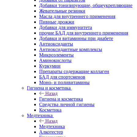
Добавки тонизирующие, общеукрепляющие
Жевательные резинки
Масла для внутреннего применения
Пивные дрожжи
Добавки для иммунитета
прочие БАД для внутреннего применения
Добавки и витаминны при диабете
Антиоксиданты
Антиоксидантные комплексы
Микроэлементы
Аминокислоты
Куркумин
Препараты содержащие коллаген
БАД для спортсменов
Моно- и поливитамины
Гигиена и косметика
Назад
Гигиена и косметика
Средства личной гигиены
Косметика
Медтехника
Назад
Медтехника
Алкотестер