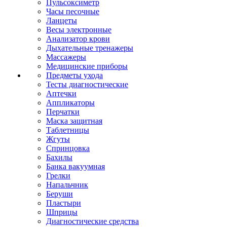
Пульсоксиметр
Часы песочные
Ланцеты
Весы электронные
Анализатор крови
Дыхательные тренажеры
Массажеры
Медицинские приборы
Предметы ухода
Тесты диагностические
Аптечки
Аппликаторы
Перчатки
Маска защитная
Таблетницы
Жгуты
Спринцовка
Бахилы
Банка вакуумная
Грелки
Напальчник
Беруши
Пластыри
Шприцы
Диагностические средства