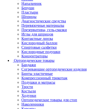
Напальчник
Беруши
Пластыри
Шприцы
Диагностические средства
Перевязочные материалы
Презервативы, гель-смазки
Иглы для шприцов
Контактные линзы
Кислородный баллон
Спиртовые салфетки
Кислородные подушки
Концентраторы
Ортопедические товары
Бандажи
Согревающие ортопедические изделия
Бинты эластичные
Компрессионный трикотаж
Подушки и матрасы
Трости
Костыли
Ходунки
Ортопедические товары для стоп
Наколенники
Корсеты