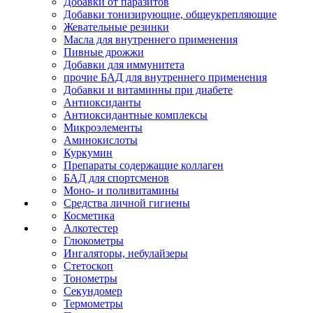
Добавки от паразитов
Добавки тонизирующие, общеукрепляющие
Жевательные резинки
Масла для внутреннего применения
Пивные дрожжи
Добавки для иммунитета
прочие БАД для внутреннего применения
Добавки и витаминны при диабете
Антиоксиданты
Антиоксидантные комплексы
Микроэлементы
Аминокислоты
Куркумин
Препараты содержащие коллаген
БАД для спортсменов
Моно- и поливитамины
Средства личной гигиены
Косметика
Алкотестер
Глюкометры
Ингаляторы, небулайзеры
Стетоскоп
Тонометры
Секундомер
Термометры