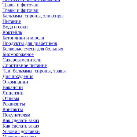
Травы и фиточаи
Травы и фиточаи
Бальзамы, сиропы, эликсиры
Питание
Вода и соки
Коктейль
Батончики и мюсли
Продукты для диабетиков
Белковые смеси для больных
Биомороженое
Сахарозаменители
Спортивное питание
Чаи, бальзамы, сиропы, травы
Для похудения
О компании
Вакансии
Лицензии
Отзывы
Реквизиты
Контакты
Покупателям
Как сделать заказ
Как сделать заказ
Условия доставки
Условия оплаты