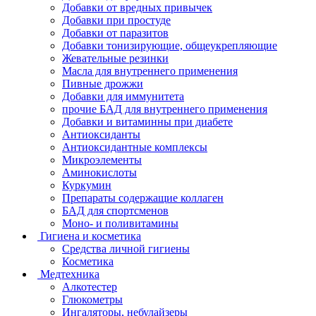
Добавки от вредных привычек
Добавки при простуде
Добавки от паразитов
Добавки тонизирующие, общеукрепляющие
Жевательные резинки
Масла для внутреннего применения
Пивные дрожжи
Добавки для иммунитета
прочие БАД для внутреннего применения
Добавки и витаминны при диабете
Антиоксиданты
Антиоксидантные комплексы
Микроэлементы
Аминокислоты
Куркумин
Препараты содержащие коллаген
БАД для спортсменов
Моно- и поливитамины
Гигиена и косметика
Средства личной гигиены
Косметика
Медтехника
Алкотестер
Глюкометры
Ингаляторы, небулайзеры