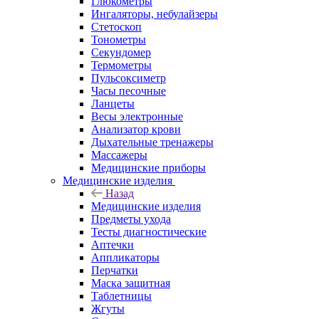
Глюкометры
Ингаляторы, небулайзеры
Стетоскоп
Тонометры
Секундомер
Термометры
Пульсоксиметр
Часы песочные
Ланцеты
Весы электронные
Анализатор крови
Дыхательные тренажеры
Массажеры
Медицинские приборы
Медицинские изделия
Назад
Медицинские изделия
Предметы ухода
Тесты диагностические
Аптечки
Аппликаторы
Перчатки
Маска защитная
Таблетницы
Жгуты