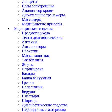
Ланцеты
Весы электронные
Анализатор крови
Дыхательные тренажеры
Массажеры
Медицинские приборы
Медицинские изделия
Предметы ухода
Тесты диагностические
Аптечки
Аппликаторы
Перчатки
Маска защитная
Таблетницы
Жгуты
Спринцовка
Бахилы
Банка вакуумная
Грелки
Напальчник
Беруши
Пластыри
Шприцы
Диагностические средства
Перевязочные материалы