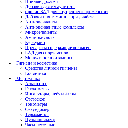
Пивные дрожжи
Добавки для иммунитета
прочие БАД для внутреннего применения
Добавки и витаминны при диабете
Антиоксиданты
Антиоксидантные комплексы
Микроэлементы
Аминокислоты
Куркумин
Препараты содержащие коллаген
БАД для спортсменов
Моно- и поливитамины
Гигиена и косметика
Средства личной гигиены
Косметика
Медтехника
Алкотестер
Глюкометры
Ингаляторы, небулайзеры
Стетоскоп
Тонометры
Секундомер
Термометры
Пульсоксиметр
Часы песочные