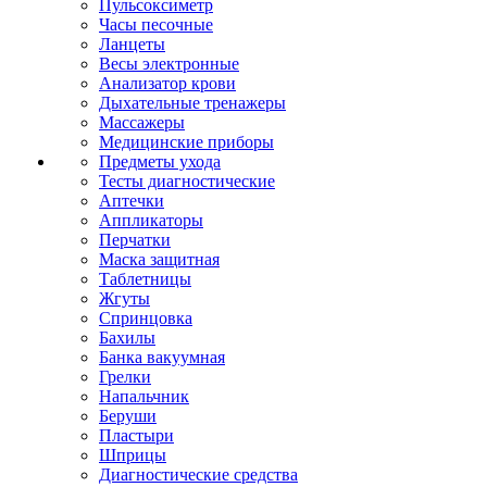
Пульсоксиметр
Часы песочные
Ланцеты
Весы электронные
Анализатор крови
Дыхательные тренажеры
Массажеры
Медицинские приборы
Предметы ухода
Тесты диагностические
Аптечки
Аппликаторы
Перчатки
Маска защитная
Таблетницы
Жгуты
Спринцовка
Бахилы
Банка вакуумная
Грелки
Напальчник
Беруши
Пластыри
Шприцы
Диагностические средства