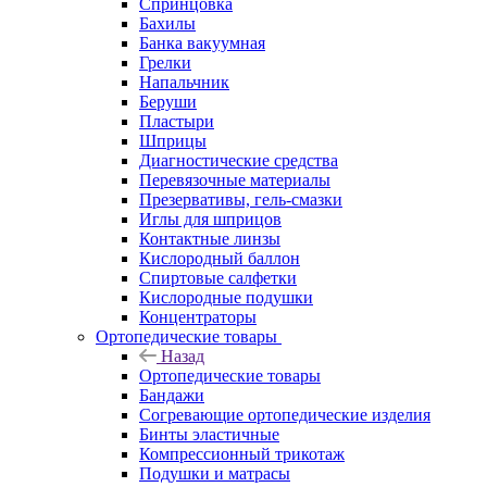
Спринцовка
Бахилы
Банка вакуумная
Грелки
Напальчник
Беруши
Пластыри
Шприцы
Диагностические средства
Перевязочные материалы
Презервативы, гель-смазки
Иглы для шприцов
Контактные линзы
Кислородный баллон
Спиртовые салфетки
Кислородные подушки
Концентраторы
Ортопедические товары
Назад
Ортопедические товары
Бандажи
Согревающие ортопедические изделия
Бинты эластичные
Компрессионный трикотаж
Подушки и матрасы