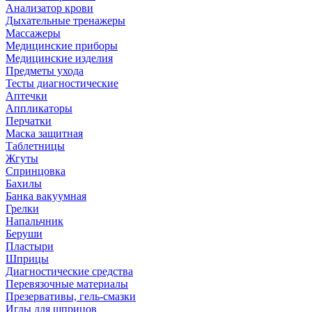
Анализатор крови
Дыхательные тренажеры
Массажеры
Медицинские приборы
Медицинские изделия
Предметы ухода
Тесты диагностические
Аптечки
Аппликаторы
Перчатки
Маска защитная
Таблетницы
Жгуты
Спринцовка
Бахилы
Банка вакуумная
Грелки
Напальчник
Беруши
Пластыри
Шприцы
Диагностические средства
Перевязочные материалы
Презервативы, гель-смазки
Иглы для шприцов