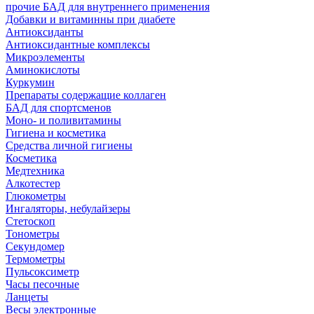
прочие БАД для внутреннего применения
Добавки и витаминны при диабете
Антиоксиданты
Антиоксидантные комплексы
Микроэлементы
Аминокислоты
Куркумин
Препараты содержащие коллаген
БАД для спортсменов
Моно- и поливитамины
Гигиена и косметика
Средства личной гигиены
Косметика
Медтехника
Алкотестер
Глюкометры
Ингаляторы, небулайзеры
Стетоскоп
Тонометры
Секундомер
Термометры
Пульсоксиметр
Часы песочные
Ланцеты
Весы электронные