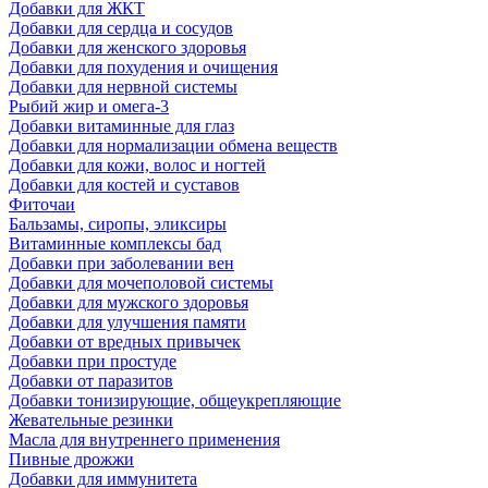
Добавки для ЖКТ
Добавки для сердца и сосудов
Добавки для женского здоровья
Добавки для похудения и очищения
Добавки для нервной системы
Рыбий жир и омега-3
Добавки витаминные для глаз
Добавки для нормализации обмена веществ
Добавки для кожи, волос и ногтей
Добавки для костей и суставов
Фиточаи
Бальзамы, сиропы, эликсиры
Витаминные комплексы бад
Добавки при заболевании вен
Добавки для мочеполовой системы
Добавки для мужского здоровья
Добавки для улучшения памяти
Добавки от вредных привычек
Добавки при простуде
Добавки от паразитов
Добавки тонизирующие, общеукрепляющие
Жевательные резинки
Масла для внутреннего применения
Пивные дрожжи
Добавки для иммунитета