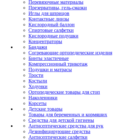
Перевязочные материалы
Презервативы, гель-смазки
Иглы для шприцов
Контактные линзы
Кислородный баллон
Спиртовые салфетки
Кислородные подушки
Концентраторы
Бандажи
Согревающие ортопедические изделия
Бинты эластичные
Компрессионный трикотаж
Подушки и матрасы
Трости
Костыли
Ходунки
Ортопедические товары для стоп
Наколенники
Корсеты
Детские товары
Товары для беременных и кормящих
Средства для детской гигиены
Антисептические средства для рук
Дезинфицирующие средства
Антисептические салфетки