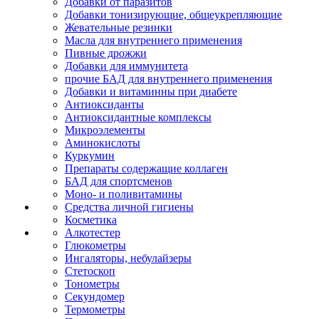
Добавки от паразитов
Добавки тонизирующие, общеукрепляющие
Жевательные резинки
Масла для внутреннего применения
Пивные дрожжи
Добавки для иммунитета
прочие БАД для внутреннего применения
Добавки и витаминны при диабете
Антиоксиданты
Антиоксидантные комплексы
Микроэлементы
Аминокислоты
Куркумин
Препараты содержащие коллаген
БАД для спортсменов
Моно- и поливитамины
Средства личной гигиены
Косметика
Алкотестер
Глюкометры
Ингаляторы, небулайзеры
Стетоскоп
Тонометры
Секундомер
Термометры