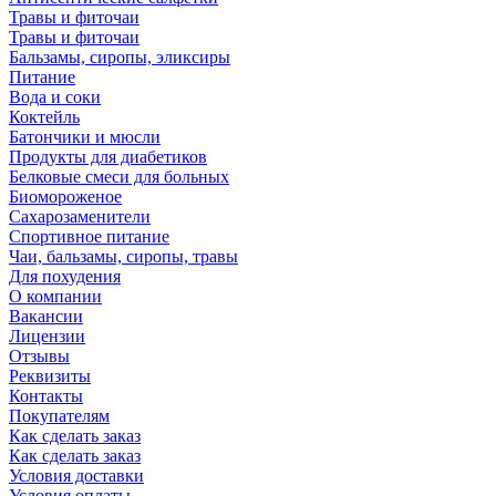
Травы и фиточаи
Травы и фиточаи
Бальзамы, сиропы, эликсиры
Питание
Вода и соки
Коктейль
Батончики и мюсли
Продукты для диабетиков
Белковые смеси для больных
Биомороженое
Сахарозаменители
Спортивное питание
Чаи, бальзамы, сиропы, травы
Для похудения
О компании
Вакансии
Лицензии
Отзывы
Реквизиты
Контакты
Покупателям
Как сделать заказ
Как сделать заказ
Условия доставки
Условия оплаты