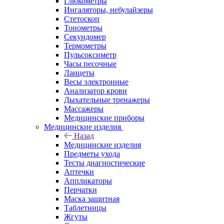
Глюкометры
Ингаляторы, небулайзеры
Стетоскоп
Тонометры
Секундомер
Термометры
Пульсоксиметр
Часы песочные
Ланцеты
Весы электронные
Анализатор крови
Дыхательные тренажеры
Массажеры
Медицинские приборы
Медицинские изделия
Назад
Медицинские изделия
Предметы ухода
Тесты диагностические
Аптечки
Аппликаторы
Перчатки
Маска защитная
Таблетницы
Жгуты