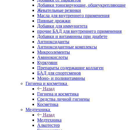
Добавки тонизирующие, общеукрепляющие
Жевательные резинки
Масла для внутреннего применения
Пивные дрожжи
Добавки для иммунитета
прочие БАД для внутреннего применения
Добавки и витаминны при диабете
Антиоксиданты
Антиоксидантные комплексы
Микроэлементы
Аминокислоты
Куркумин
Препараты содержащие коллаген
БАД для спортсменов
Моно- и поливитамины
Гигиена и косметика
Назад
Гигиена и косметика
Средства личной гигиены
Косметика
Медтехника
Назад
Медтехника
Алкотестер