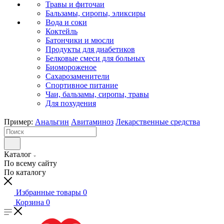
Травы и фиточаи
Бальзамы, сиропы, эликсиры
Вода и соки
Коктейль
Батончики и мюсли
Продукты для диабетиков
Белковые смеси для больных
Биомороженое
Сахарозаменители
Спортивное питание
Чаи, бальзамы, сиропы, травы
Для похудения
Пример:
Анальгин
Авитаминоз
Лекарственные средства
Каталог
По всему сайту
По каталогу
Избранные товары
0
Корзина
0