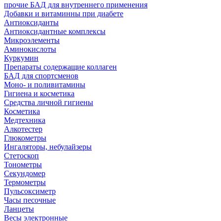
прочие БАД для внутреннего применения
Добавки и витаминны при диабете
Антиоксиданты
Антиоксидантные комплексы
Микроэлементы
Аминокислоты
Куркумин
Препараты содержащие коллаген
БАД для спортсменов
Моно- и поливитамины
Гигиена и косметика
Средства личной гигиены
Косметика
Медтехника
Алкотестер
Глюкометры
Ингаляторы, небулайзеры
Стетоскоп
Тонометры
Секундомер
Термометры
Пульсоксиметр
Часы песочные
Ланцеты
Весы электронные