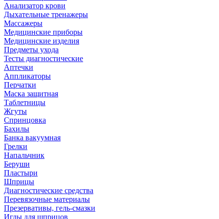
Анализатор крови
Дыхательные тренажеры
Массажеры
Медицинские приборы
Медицинские изделия
Предметы ухода
Тесты диагностические
Аптечки
Аппликаторы
Перчатки
Маска защитная
Таблетницы
Жгуты
Спринцовка
Бахилы
Банка вакуумная
Грелки
Напальчник
Беруши
Пластыри
Шприцы
Диагностические средства
Перевязочные материалы
Презервативы, гель-смазки
Иглы для шприцов