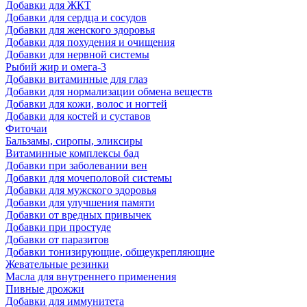
Добавки для ЖКТ
Добавки для сердца и сосудов
Добавки для женского здоровья
Добавки для похудения и очищения
Добавки для нервной системы
Рыбий жир и омега-3
Добавки витаминные для глаз
Добавки для нормализации обмена веществ
Добавки для кожи, волос и ногтей
Добавки для костей и суставов
Фиточаи
Бальзамы, сиропы, эликсиры
Витаминные комплексы бад
Добавки при заболевании вен
Добавки для мочеполовой системы
Добавки для мужского здоровья
Добавки для улучшения памяти
Добавки от вредных привычек
Добавки при простуде
Добавки от паразитов
Добавки тонизирующие, общеукрепляющие
Жевательные резинки
Масла для внутреннего применения
Пивные дрожжи
Добавки для иммунитета