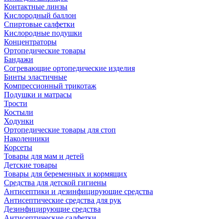
Контактные линзы
Кислородный баллон
Спиртовые салфетки
Кислородные подушки
Концентраторы
Ортопедические товары
Бандажи
Согревающие ортопедические изделия
Бинты эластичные
Компрессионный трикотаж
Подушки и матрасы
Трости
Костыли
Ходунки
Ортопедические товары для стоп
Наколенники
Корсеты
Товары для мам и детей
Детские товары
Товары для беременных и кормящих
Средства для детской гигиены
Антисептики и дезинфицирующие средства
Антисептические средства для рук
Дезинфицирующие средства
Антисептические салфетки