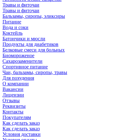
Травы и фиточаи
Травы и фиточаи
Бальзамы, сиропы, эликсиры
Питание
Вода и соки
Коктейль
Батончики и мюсли
Продукты для диабетиков
Белковые смеси для больных
Биомороженое
Сахарозаменители
Спортивное питание
Чаи, бальзамы, сиропы, травы
Для похудения
О компании
Вакансии
Лицензии
Отзывы
Реквизиты
Контакты
Покупателям
Как сделать заказ
Как сделать заказ
Условия доставки
Условия оплаты