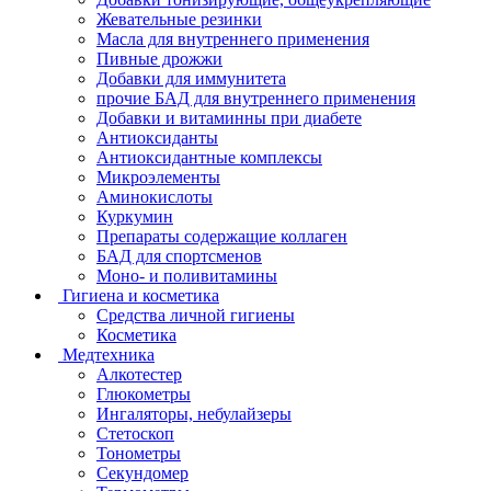
Жевательные резинки
Масла для внутреннего применения
Пивные дрожжи
Добавки для иммунитета
прочие БАД для внутреннего применения
Добавки и витаминны при диабете
Антиоксиданты
Антиоксидантные комплексы
Микроэлементы
Аминокислоты
Куркумин
Препараты содержащие коллаген
БАД для спортсменов
Моно- и поливитамины
Гигиена и косметика
Средства личной гигиены
Косметика
Медтехника
Алкотестер
Глюкометры
Ингаляторы, небулайзеры
Стетоскоп
Тонометры
Секундомер