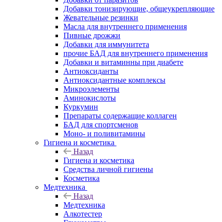
Добавки тонизирующие, общеукрепляющие
Жевательные резинки
Масла для внутреннего применения
Пивные дрожжи
Добавки для иммунитета
прочие БАД для внутреннего применения
Добавки и витаминны при диабете
Антиоксиданты
Антиоксидантные комплексы
Микроэлементы
Аминокислоты
Куркумин
Препараты содержащие коллаген
БАД для спортсменов
Моно- и поливитамины
Гигиена и косметика
Назад
Гигиена и косметика
Средства личной гигиены
Косметика
Медтехника
Назад
Медтехника
Алкотестер