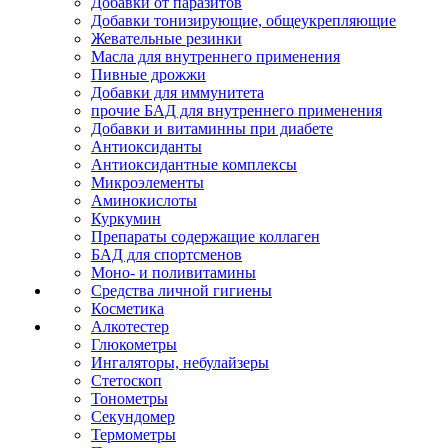
Добавки от паразитов
Добавки тонизирующие, общеукрепляющие
Жевательные резинки
Масла для внутреннего применения
Пивные дрожжи
Добавки для иммунитета
прочие БАД для внутреннего применения
Добавки и витаминны при диабете
Антиоксиданты
Антиоксидантные комплексы
Микроэлементы
Аминокислоты
Куркумин
Препараты содержащие коллаген
БАД для спортсменов
Моно- и поливитамины
Средства личной гигиены
Косметика
Алкотестер
Глюкометры
Ингаляторы, небулайзеры
Стетоскоп
Тонометры
Секундомер
Термометры