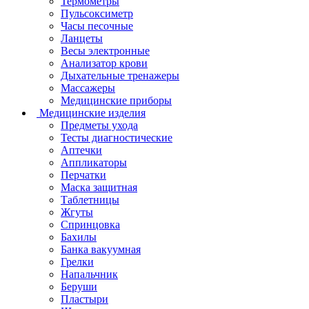
Термометры
Пульсоксиметр
Часы песочные
Ланцеты
Весы электронные
Анализатор крови
Дыхательные тренажеры
Массажеры
Медицинские приборы
Медицинские изделия
Предметы ухода
Тесты диагностические
Аптечки
Аппликаторы
Перчатки
Маска защитная
Таблетницы
Жгуты
Спринцовка
Бахилы
Банка вакуумная
Грелки
Напальчник
Беруши
Пластыри