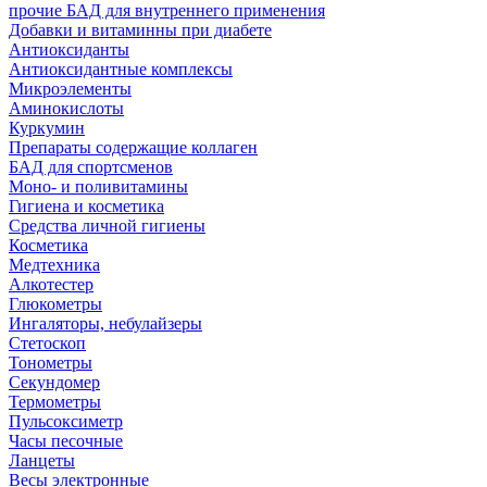
прочие БАД для внутреннего применения
Добавки и витаминны при диабете
Антиоксиданты
Антиоксидантные комплексы
Микроэлементы
Аминокислоты
Куркумин
Препараты содержащие коллаген
БАД для спортсменов
Моно- и поливитамины
Гигиена и косметика
Средства личной гигиены
Косметика
Медтехника
Алкотестер
Глюкометры
Ингаляторы, небулайзеры
Стетоскоп
Тонометры
Секундомер
Термометры
Пульсоксиметр
Часы песочные
Ланцеты
Весы электронные