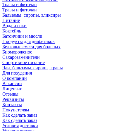
Травы и фиточаи
Травы и фиточаи
Бальзамы, сиропы, эликсиры
Питание
Вода и соки
Коктейль
Батончики и мюсли
Продукты для диабетиков
Белковые смеси для больных
Биомороженое
Сахарозаменители
Спортивное питание
Чаи, бальзамы, сиропы, травы
Для похудения
О компании
Вакансии
Лицензии
Отзывы
Реквизиты
Контакты
Покупателям
Как сделать заказ
Как сделать заказ
Условия доставки
Условия оплаты