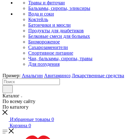
Травы и фиточаи
Бальзамы, сиропы, эликсиры
Вода и соки
Коктейль
Батончики и мюсли
Продукты для диабетиков
Белковые смеси для больных
Биомороженое
Сахарозаменители
Спортивное питание
Чаи, бальзамы, сиропы, травы
Для похудения
Пример:
Анальгин
Авитаминоз
Лекарственные средства
Каталог
По всему сайту
По каталогу
Избранные товары
0
Корзина
0