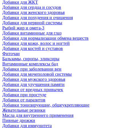
Добавки для ЖКТ
Добавки для сердца и сосудов
Добавки для женского здоровья
Добавки для похудения и очищения
Добавки для нервной системы
Рыбий жир и омега-3
Добавки витаминные для глаз
Добавки для нормализации обмена веществ
Добавки для кожи, волос и ногтей
Добавки для костей и суставов
Фиточаи
Бальзамы, сиропы, эликсиры
Витаминные комплексы бад
Добавки при заболевании вен
Добавки для мочеполовой системы
Добавки для мужского здоровья
Добавки для улучшения памяти
Добавки от вредных привычек
Добавки при простуде
Добавки от паразитов
Добавки тонизирующие, общеукрепляющие
Жевательные резинки
Масла для внутреннего применения
Пивные дрожжи
Добавки для иммунитета