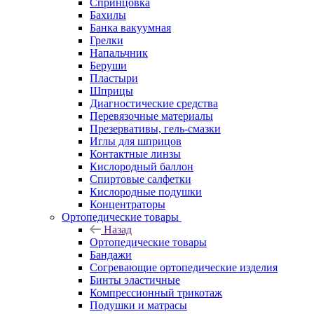
Спринцовка
Бахилы
Банка вакуумная
Грелки
Напальчник
Беруши
Пластыри
Шприцы
Диагностические средства
Перевязочные материалы
Презервативы, гель-смазки
Иглы для шприцов
Контактные линзы
Кислородный баллон
Спиртовые салфетки
Кислородные подушки
Концентраторы
Ортопедические товары
Назад
Ортопедические товары
Бандажи
Согревающие ортопедические изделия
Бинты эластичные
Компрессионный трикотаж
Подушки и матрасы