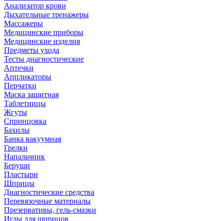
Анализатор крови
Дыхательные тренажеры
Массажеры
Медицинские приборы
Медицинские изделия
Предметы ухода
Тесты диагностические
Аптечки
Аппликаторы
Перчатки
Маска защитная
Таблетницы
Жгуты
Спринцовка
Бахилы
Банка вакуумная
Грелки
Напальчник
Беруши
Пластыри
Шприцы
Диагностические средства
Перевязочные материалы
Презервативы, гель-смазки
Иглы для шприцов