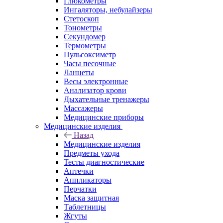
Глюкометры
Ингаляторы, небулайзеры
Стетоскоп
Тонометры
Секундомер
Термометры
Пульсоксиметр
Часы песочные
Ланцеты
Весы электронные
Анализатор крови
Дыхательные тренажеры
Массажеры
Медицинские приборы
Медицинские изделия
Назад
Медицинские изделия
Предметы ухода
Тесты диагностические
Аптечки
Аппликаторы
Перчатки
Маска защитная
Таблетницы
Жгуты