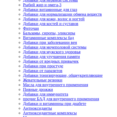
Добавки для нервной системы
Рыбий жир и омега-3
Добавки витаминные для глаз
Добавки для нормализации обмена веществ
Добавки для кожи, волос и ногтей
Добавки для костей и суставов
Фиточаи
Бальзамы, сиропы, эликсиры
Витаминные комплексы бад
Добавки при заболевании вен
Добавки для мочеполовой системы
Добавки для мужского здоровья
Добавки для улучшения памяти
Добавки от вредных привычек
Добавки при простуде
Добавки от паразитов
Добавки тонизирующие, общеукрепляющие
Жевательные резинки
Масла для внутреннего применения
Пивные дрожжи
Добавки для иммунитета
прочие БАД для внутреннего применения
Добавки и витаминны при диабете
Антиоксиданты
Антиоксидантные комплексы