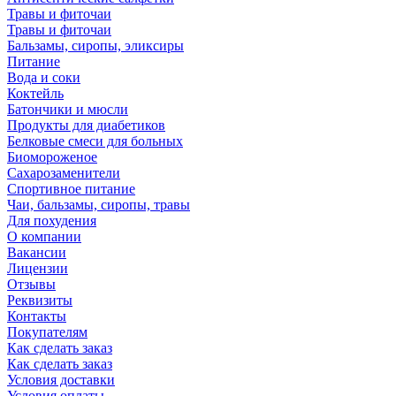
Травы и фиточаи
Травы и фиточаи
Бальзамы, сиропы, эликсиры
Питание
Вода и соки
Коктейль
Батончики и мюсли
Продукты для диабетиков
Белковые смеси для больных
Биомороженое
Сахарозаменители
Спортивное питание
Чаи, бальзамы, сиропы, травы
Для похудения
О компании
Вакансии
Лицензии
Отзывы
Реквизиты
Контакты
Покупателям
Как сделать заказ
Как сделать заказ
Условия доставки
Условия оплаты