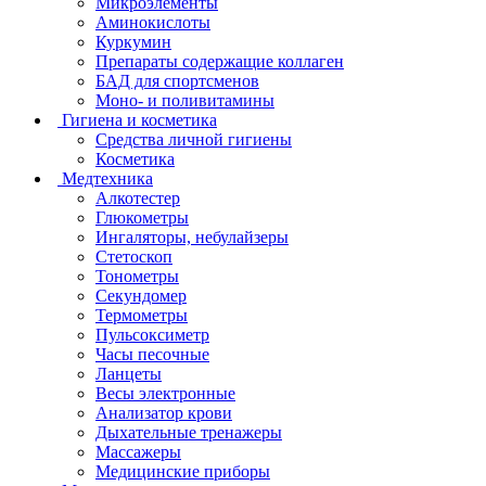
Микроэлементы
Аминокислоты
Куркумин
Препараты содержащие коллаген
БАД для спортсменов
Моно- и поливитамины
Гигиена и косметика
Средства личной гигиены
Косметика
Медтехника
Алкотестер
Глюкометры
Ингаляторы, небулайзеры
Стетоскоп
Тонометры
Секундомер
Термометры
Пульсоксиметр
Часы песочные
Ланцеты
Весы электронные
Анализатор крови
Дыхательные тренажеры
Массажеры
Медицинские приборы