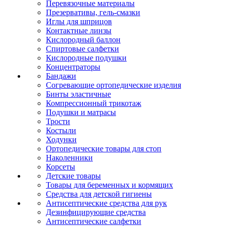
Перевязочные материалы
Презервативы, гель-смазки
Иглы для шприцов
Контактные линзы
Кислородный баллон
Спиртовые салфетки
Кислородные подушки
Концентраторы
Бандажи
Согревающие ортопедические изделия
Бинты эластичные
Компрессионный трикотаж
Подушки и матрасы
Трости
Костыли
Ходунки
Ортопедические товары для стоп
Наколенники
Корсеты
Детские товары
Товары для беременных и кормящих
Средства для детской гигиены
Антисептические средства для рук
Дезинфицирующие средства
Антисептические салфетки