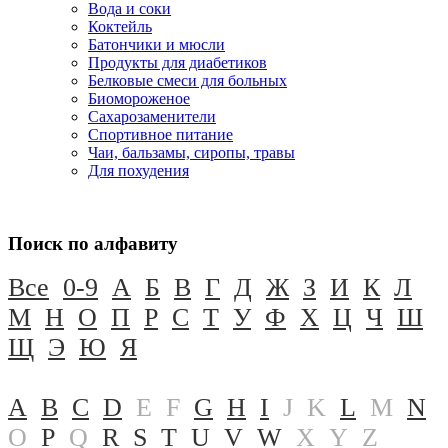
Вода и соки
Коктейль
Батончики и мюсли
Продукты для диабетиков
Белковые смеси для больных
Биомороженое
Сахарозаменители
Спортивное питание
Чаи, бальзамы, сиропы, травы
Для похудения
Поиск по алфавиту
Все
0-9
А
Б
В
Г
Д
Ж
З
И
К
Л
М
Н
О
П
Р
С
Т
У
Ф
Х
Ц
Ч
Ш
Щ
Э
Ю
Я
A
B
C
D
E
F
G
H
I
J
K
L
M
N
O
P
Q
R
S
T
U
V
W
X
Y
Z