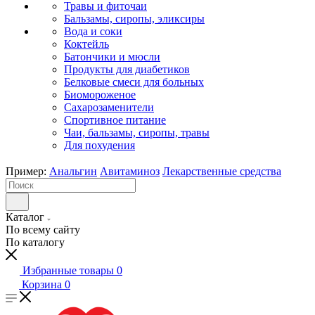
Травы и фиточаи
Бальзамы, сиропы, эликсиры
Вода и соки
Коктейль
Батончики и мюсли
Продукты для диабетиков
Белковые смеси для больных
Биомороженое
Сахарозаменители
Спортивное питание
Чаи, бальзамы, сиропы, травы
Для похудения
Пример:
Анальгин
Авитаминоз
Лекарственные средства
Каталог
По всему сайту
По каталогу
Избранные товары
0
Корзина
0