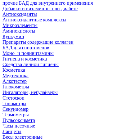
прочие БАД для внутреннего применения
Добавки и витаминны при диабете
Антиоксиданты
Антиоксидантные комплексы
Микроэлементы
Аминокислоты
Куркумин
Препараты содержащие коллаген
БАД для спортсменов
Моно- и поливитамины
Гигиена и косметика
Средства личной гигиены
Косметика
Медтехника
Алкотестер
Глюкометры
Ингаляторы, небулайзеры
Стетоскоп
Тонометры
Секундомер
Термометры
Пульсоксиметр
Часы песочные
Ланцеты
Весы электронные