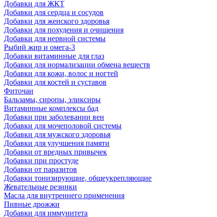
Добавки для ЖКТ
Добавки для сердца и сосудов
Добавки для женского здоровья
Добавки для похудения и очищения
Добавки для нервной системы
Рыбий жир и омега-3
Добавки витаминные для глаз
Добавки для нормализации обмена веществ
Добавки для кожи, волос и ногтей
Добавки для костей и суставов
Фиточаи
Бальзамы, сиропы, эликсиры
Витаминные комплексы бад
Добавки при заболевании вен
Добавки для мочеполовой системы
Добавки для мужского здоровья
Добавки для улучшения памяти
Добавки от вредных привычек
Добавки при простуде
Добавки от паразитов
Добавки тонизирующие, общеукрепляющие
Жевательные резинки
Масла для внутреннего применения
Пивные дрожжи
Добавки для иммунитета