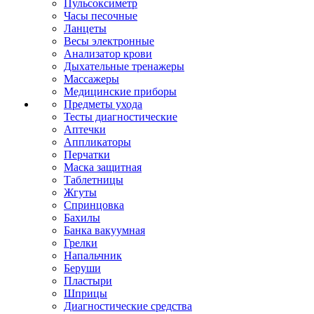
Пульсоксиметр
Часы песочные
Ланцеты
Весы электронные
Анализатор крови
Дыхательные тренажеры
Массажеры
Медицинские приборы
Предметы ухода
Тесты диагностические
Аптечки
Аппликаторы
Перчатки
Маска защитная
Таблетницы
Жгуты
Спринцовка
Бахилы
Банка вакуумная
Грелки
Напальчник
Беруши
Пластыри
Шприцы
Диагностические средства