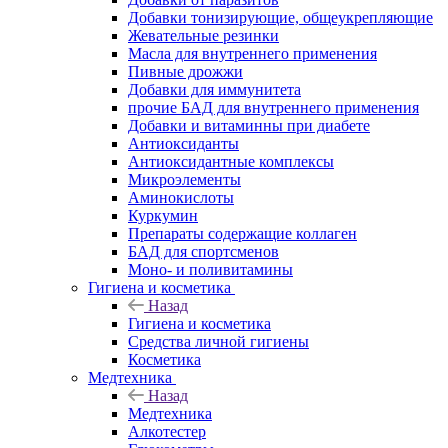
Добавки тонизирующие, общеукрепляющие
Жевательные резинки
Масла для внутреннего применения
Пивные дрожжи
Добавки для иммунитета
прочие БАД для внутреннего применения
Добавки и витаминны при диабете
Антиоксиданты
Антиоксидантные комплексы
Микроэлементы
Аминокислоты
Куркумин
Препараты содержащие коллаген
БАД для спортсменов
Моно- и поливитамины
Гигиена и косметика
Назад
Гигиена и косметика
Средства личной гигиены
Косметика
Медтехника
Назад
Медтехника
Алкотестер