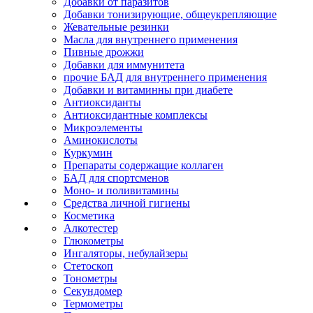
Добавки от паразитов
Добавки тонизирующие, общеукрепляющие
Жевательные резинки
Масла для внутреннего применения
Пивные дрожжи
Добавки для иммунитета
прочие БАД для внутреннего применения
Добавки и витаминны при диабете
Антиоксиданты
Антиоксидантные комплексы
Микроэлементы
Аминокислоты
Куркумин
Препараты содержащие коллаген
БАД для спортсменов
Моно- и поливитамины
Средства личной гигиены
Косметика
Алкотестер
Глюкометры
Ингаляторы, небулайзеры
Стетоскоп
Тонометры
Секундомер
Термометры