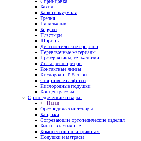
Спринцовка
Бахилы
Банка вакуумная
Грелки
Напальчник
Беруши
Пластыри
Шприцы
Диагностические средства
Перевязочные материалы
Презервативы, гель-смазки
Иглы для шприцов
Контактные линзы
Кислородный баллон
Спиртовые салфетки
Кислородные подушки
Концентраторы
Ортопедические товары
Назад
Ортопедические товары
Бандажи
Согревающие ортопедические изделия
Бинты эластичные
Компрессионный трикотаж
Подушки и матрасы