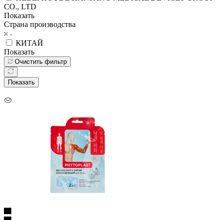
CO., LTD
Показать
Страна производства
КИТАЙ
Показать
Очистить фильтр
Показать