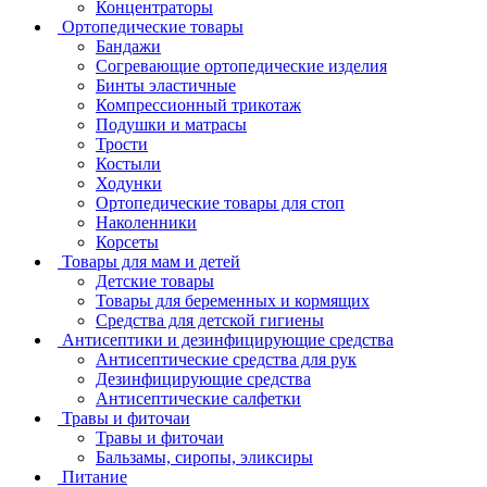
Концентраторы
Ортопедические товары
Бандажи
Согревающие ортопедические изделия
Бинты эластичные
Компрессионный трикотаж
Подушки и матрасы
Трости
Костыли
Ходунки
Ортопедические товары для стоп
Наколенники
Корсеты
Товары для мам и детей
Детские товары
Товары для беременных и кормящих
Средства для детской гигиены
Антисептики и дезинфицирующие средства
Антисептические средства для рук
Дезинфицирующие средства
Антисептические салфетки
Травы и фиточаи
Травы и фиточаи
Бальзамы, сиропы, эликсиры
Питание