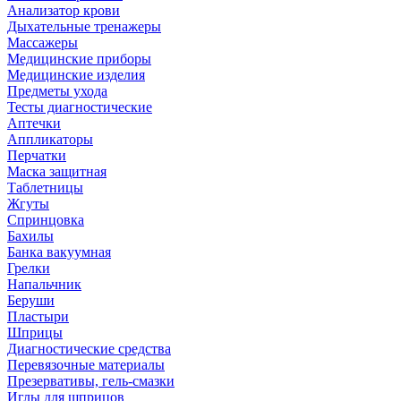
Анализатор крови
Дыхательные тренажеры
Массажеры
Медицинские приборы
Медицинские изделия
Предметы ухода
Тесты диагностические
Аптечки
Аппликаторы
Перчатки
Маска защитная
Таблетницы
Жгуты
Спринцовка
Бахилы
Банка вакуумная
Грелки
Напальчник
Беруши
Пластыри
Шприцы
Диагностические средства
Перевязочные материалы
Презервативы, гель-смазки
Иглы для шприцов