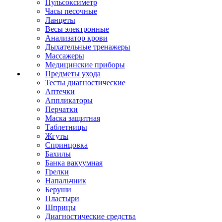
Пульсоксиметр
Часы песочные
Ланцеты
Весы электронные
Анализатор крови
Дыхательные тренажеры
Массажеры
Медицинские приборы
Предметы ухода
Тесты диагностические
Аптечки
Аппликаторы
Перчатки
Маска защитная
Таблетницы
Жгуты
Спринцовка
Бахилы
Банка вакуумная
Грелки
Напальчник
Беруши
Пластыри
Шприцы
Диагностические средства