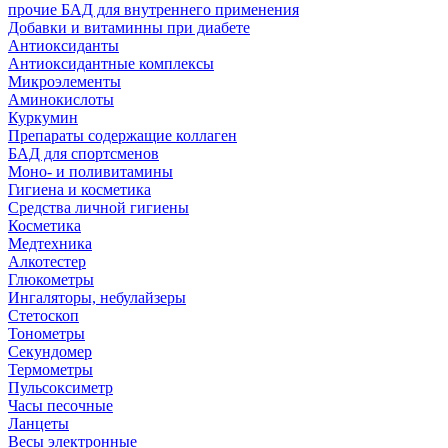
прочие БАД для внутреннего применения
Добавки и витаминны при диабете
Антиоксиданты
Антиоксидантные комплексы
Микроэлементы
Аминокислоты
Куркумин
Препараты содержащие коллаген
БАД для спортсменов
Моно- и поливитамины
Гигиена и косметика
Средства личной гигиены
Косметика
Медтехника
Алкотестер
Глюкометры
Ингаляторы, небулайзеры
Стетоскоп
Тонометры
Секундомер
Термометры
Пульсоксиметр
Часы песочные
Ланцеты
Весы электронные