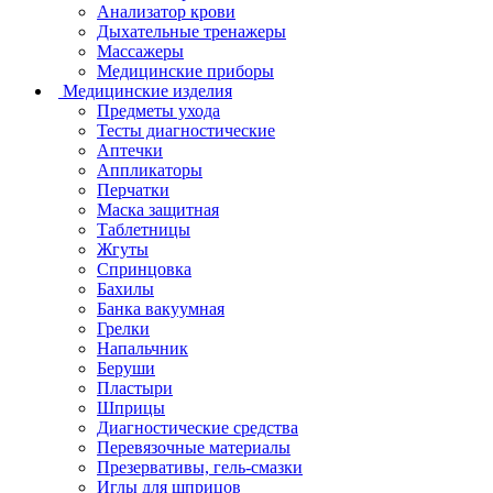
Анализатор крови
Дыхательные тренажеры
Массажеры
Медицинские приборы
Медицинские изделия
Предметы ухода
Тесты диагностические
Аптечки
Аппликаторы
Перчатки
Маска защитная
Таблетницы
Жгуты
Спринцовка
Бахилы
Банка вакуумная
Грелки
Напальчник
Беруши
Пластыри
Шприцы
Диагностические средства
Перевязочные материалы
Презервативы, гель-смазки
Иглы для шприцов