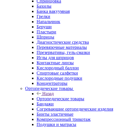
Спринцовка
Бахилы
Банка вакуумная
Грелки
Напальчник
Беруши
Пластыри
Шприцы
Диагностические средства
Перевязочные материалы
Презервативы, гель-смазки
Иглы для шприцов
Контактные линзы
Кислородный баллон
Спиртовые салфетки
Кислородные подушки
Концентраторы
Ортопедические товары
Назад
Ортопедические товары
Бандажи
Согревающие ортопедические изделия
Бинты эластичные
Компрессионный трикотаж
Подушки и матрасы