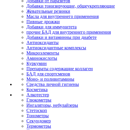
Добавки от паразитов
Добавки тонизирующие, общеукрепляющие
Жевательные резинки
Масла для внутреннего применения
Пивные дрожжи
Добавки для иммунитета
прочие БАД для внутреннего применения
Добавки и витаминны при диабете
Антиоксиданты
Антиоксидантные комплексы
Микроэлементы
Аминокислоты
Куркумин
Препараты содержащие коллаген
БАД для спортсменов
Моно- и поливитамины
Средства личной гигиены
Косметика
Алкотестер
Глюкометры
Ингаляторы, небулайзеры
Стетоскоп
Тонометры
Секундомер
Термометры