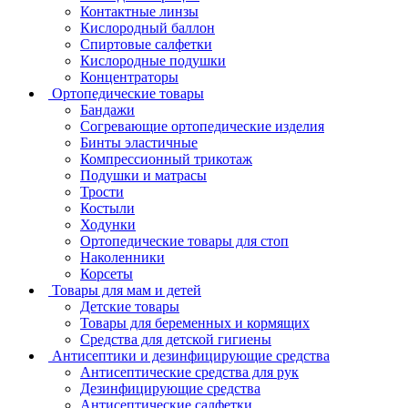
Контактные линзы
Кислородный баллон
Спиртовые салфетки
Кислородные подушки
Концентраторы
Ортопедические товары
Бандажи
Согревающие ортопедические изделия
Бинты эластичные
Компрессионный трикотаж
Подушки и матрасы
Трости
Костыли
Ходунки
Ортопедические товары для стоп
Наколенники
Корсеты
Товары для мам и детей
Детские товары
Товары для беременных и кормящих
Средства для детской гигиены
Антисептики и дезинфицирующие средства
Антисептические средства для рук
Дезинфицирующие средства
Антисептические салфетки