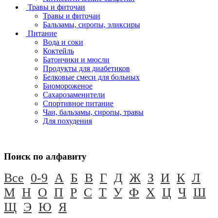
Травы и фиточаи
Травы и фиточаи
Бальзамы, сиропы, эликсиры
Питание
Вода и соки
Коктейль
Батончики и мюсли
Продукты для диабетиков
Белковые смеси для больных
Биомороженое
Сахарозаменители
Спортивное питание
Чаи, бальзамы, сиропы, травы
Для похудения
Поиск по алфавиту
Все
0-9
А
Б
В
Г
Д
Ж
З
И
К
Л
М
Н
О
П
Р
С
Т
У
Ф
Х
Ц
Ч
Ш
Щ
Э
Ю
Я