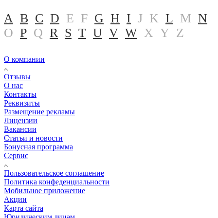
A
B
C
D
E
F
G
H
I
J
K
L
M
N
O
P
Q
R
S
T
U
V
W
X
Y
Z
О компании
Отзывы
О нас
Контакты
Реквизиты
Размещение рекламы
Лицензии
Вакансии
Статьи и новости
Бонусная программа
Сервис
Пользовательское соглашение
Политика конфеденциальности
Мобильное приложение
Акции
Карта сайта
Юридическим лицам