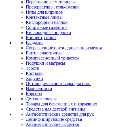
Перевязочные материалы
Презервативы, гель-смазки
Иглы для шприцов
Контактные линзы
Кислородный баллон
Спиртовые салфетки
Кислородные подушки
Концентраторы
Бандажи
Согревающие ортопедические изделия
Бинты эластичные
Компрессионный трикотаж
Подушки и матрасы
Трости
Костыли
Ходунки
Ортопедические товары для стоп
Наколенники
Корсеты
Детские товары
Товары для беременных и кормящих
Средства для детской гигиены
Антисептические средства для рук
Дезинфицирующие средства
Антисептические салфетки