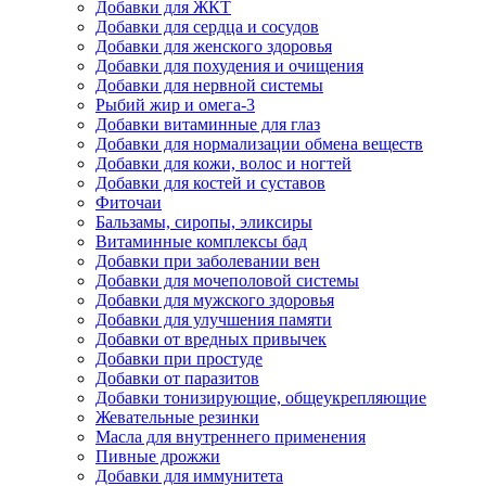
Добавки для ЖКТ
Добавки для сердца и сосудов
Добавки для женского здоровья
Добавки для похудения и очищения
Добавки для нервной системы
Рыбий жир и омега-3
Добавки витаминные для глаз
Добавки для нормализации обмена веществ
Добавки для кожи, волос и ногтей
Добавки для костей и суставов
Фиточаи
Бальзамы, сиропы, эликсиры
Витаминные комплексы бад
Добавки при заболевании вен
Добавки для мочеполовой системы
Добавки для мужского здоровья
Добавки для улучшения памяти
Добавки от вредных привычек
Добавки при простуде
Добавки от паразитов
Добавки тонизирующие, общеукрепляющие
Жевательные резинки
Масла для внутреннего применения
Пивные дрожжи
Добавки для иммунитета