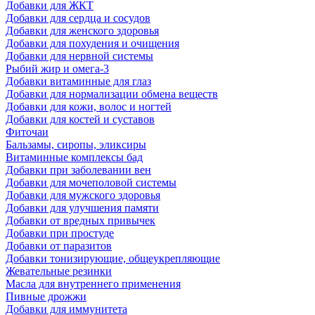
Добавки для ЖКТ
Добавки для сердца и сосудов
Добавки для женского здоровья
Добавки для похудения и очищения
Добавки для нервной системы
Рыбий жир и омега-3
Добавки витаминные для глаз
Добавки для нормализации обмена веществ
Добавки для кожи, волос и ногтей
Добавки для костей и суставов
Фиточаи
Бальзамы, сиропы, эликсиры
Витаминные комплексы бад
Добавки при заболевании вен
Добавки для мочеполовой системы
Добавки для мужского здоровья
Добавки для улучшения памяти
Добавки от вредных привычек
Добавки при простуде
Добавки от паразитов
Добавки тонизирующие, общеукрепляющие
Жевательные резинки
Масла для внутреннего применения
Пивные дрожжи
Добавки для иммунитета