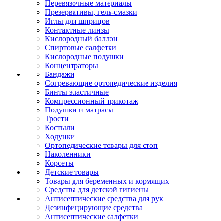
Перевязочные материалы
Презервативы, гель-смазки
Иглы для шприцов
Контактные линзы
Кислородный баллон
Спиртовые салфетки
Кислородные подушки
Концентраторы
Бандажи
Согревающие ортопедические изделия
Бинты эластичные
Компрессионный трикотаж
Подушки и матрасы
Трости
Костыли
Ходунки
Ортопедические товары для стоп
Наколенники
Корсеты
Детские товары
Товары для беременных и кормящих
Средства для детской гигиены
Антисептические средства для рук
Дезинфицирующие средства
Антисептические салфетки