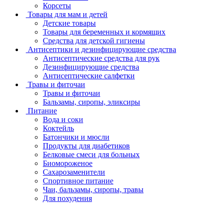
Корсеты
Товары для мам и детей
Детские товары
Товары для беременных и кормящих
Средства для детской гигиены
Антисептики и дезинфицирующие средства
Антисептические средства для рук
Дезинфицирующие средства
Антисептические салфетки
Травы и фиточаи
Травы и фиточаи
Бальзамы, сиропы, эликсиры
Питание
Вода и соки
Коктейль
Батончики и мюсли
Продукты для диабетиков
Белковые смеси для больных
Биомороженое
Сахарозаменители
Спортивное питание
Чаи, бальзамы, сиропы, травы
Для похудения