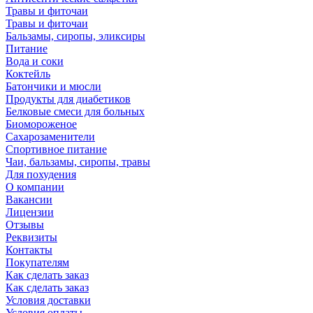
Травы и фиточаи
Травы и фиточаи
Бальзамы, сиропы, эликсиры
Питание
Вода и соки
Коктейль
Батончики и мюсли
Продукты для диабетиков
Белковые смеси для больных
Биомороженое
Сахарозаменители
Спортивное питание
Чаи, бальзамы, сиропы, травы
Для похудения
О компании
Вакансии
Лицензии
Отзывы
Реквизиты
Контакты
Покупателям
Как сделать заказ
Как сделать заказ
Условия доставки
Условия оплаты