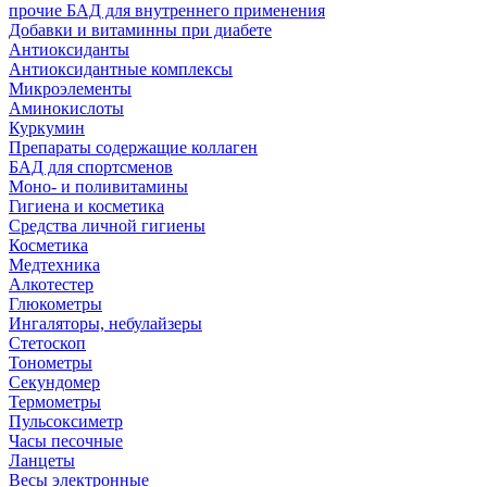
прочие БАД для внутреннего применения
Добавки и витаминны при диабете
Антиоксиданты
Антиоксидантные комплексы
Микроэлементы
Аминокислоты
Куркумин
Препараты содержащие коллаген
БАД для спортсменов
Моно- и поливитамины
Гигиена и косметика
Средства личной гигиены
Косметика
Медтехника
Алкотестер
Глюкометры
Ингаляторы, небулайзеры
Стетоскоп
Тонометры
Секундомер
Термометры
Пульсоксиметр
Часы песочные
Ланцеты
Весы электронные