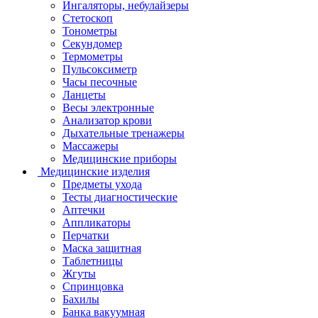
Ингаляторы, небулайзеры
Стетоскоп
Тонометры
Секундомер
Термометры
Пульсоксиметр
Часы песочные
Ланцеты
Весы электронные
Анализатор крови
Дыхательные тренажеры
Массажеры
Медицинские приборы
Медицинские изделия
Предметы ухода
Тесты диагностические
Аптечки
Аппликаторы
Перчатки
Маска защитная
Таблетницы
Жгуты
Спринцовка
Бахилы
Банка вакуумная