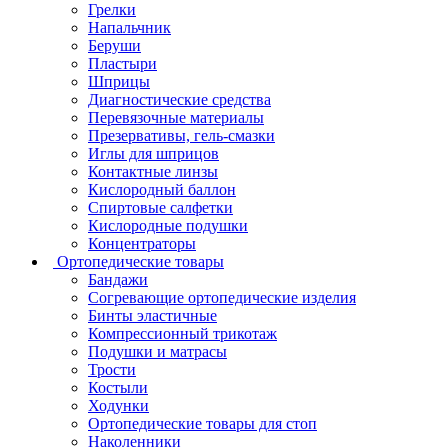
Грелки
Напальчник
Беруши
Пластыри
Шприцы
Диагностические средства
Перевязочные материалы
Презервативы, гель-смазки
Иглы для шприцов
Контактные линзы
Кислородный баллон
Спиртовые салфетки
Кислородные подушки
Концентраторы
Ортопедические товары
Бандажи
Согревающие ортопедические изделия
Бинты эластичные
Компрессионный трикотаж
Подушки и матрасы
Трости
Костыли
Ходунки
Ортопедические товары для стоп
Наколенники