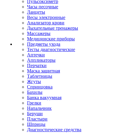
Пульсоксиметр
Часы песочные
Ланцеты
Весы электронные
Анализатор крови
Дыхательные тренажеры
Массажеры
Медицинские приборы
Предметы ухода
Тесты диагностические
Аптечки
Аппликаторы
Перчатки
Маска защитная
Таблетницы
Жгуты
Спринцовка
Бахилы
Банка вакуумная
Грелки
Напальчник
Беруши
Пластыри
Шприцы
Диагностические средства