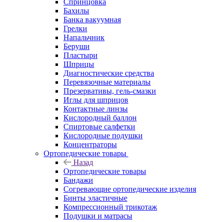
Спринцовка
Бахилы
Банка вакуумная
Грелки
Напальчник
Беруши
Пластыри
Шприцы
Диагностические средства
Перевязочные материалы
Презервативы, гель-смазки
Иглы для шприцов
Контактные линзы
Кислородный баллон
Спиртовые салфетки
Кислородные подушки
Концентраторы
Ортопедические товары
Назад
Ортопедические товары
Бандажи
Согревающие ортопедические изделия
Бинты эластичные
Компрессионный трикотаж
Подушки и матрасы