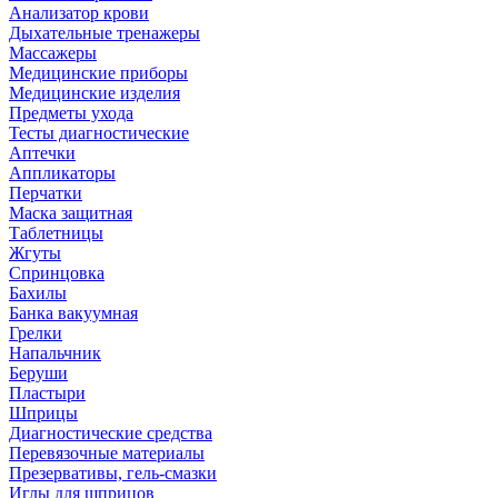
Анализатор крови
Дыхательные тренажеры
Массажеры
Медицинские приборы
Медицинские изделия
Предметы ухода
Тесты диагностические
Аптечки
Аппликаторы
Перчатки
Маска защитная
Таблетницы
Жгуты
Спринцовка
Бахилы
Банка вакуумная
Грелки
Напальчник
Беруши
Пластыри
Шприцы
Диагностические средства
Перевязочные материалы
Презервативы, гель-смазки
Иглы для шприцов