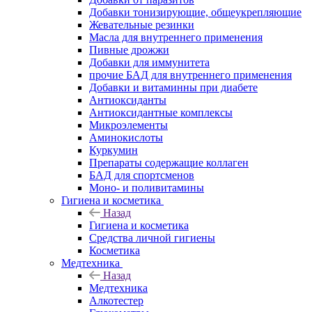
Добавки тонизирующие, общеукрепляющие
Жевательные резинки
Масла для внутреннего применения
Пивные дрожжи
Добавки для иммунитета
прочие БАД для внутреннего применения
Добавки и витаминны при диабете
Антиоксиданты
Антиоксидантные комплексы
Микроэлементы
Аминокислоты
Куркумин
Препараты содержащие коллаген
БАД для спортсменов
Моно- и поливитамины
Гигиена и косметика
Назад
Гигиена и косметика
Средства личной гигиены
Косметика
Медтехника
Назад
Медтехника
Алкотестер