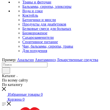
Травы и фиточаи
Бальзамы, сиропы, эликсиры
Вода и соки
Коктейль
Батончики и мюсли
Продукты для диабетиков
Белковые смеси для больных
Биомороженое
Сахарозаменители
Спортивное питание
Чаи, бальзамы, сиропы, травы
Для похудения
Пример:
Анальгин
Авитаминоз
Лекарственные средства
Каталог
По всему сайту
По каталогу
Избранные товары
0
Корзина
0