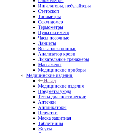
Глюкометры
Ингаляторы, небулайзеры
Стетоскоп
Тонометры
Секундомер
Термометры
Пульсоксиметр
Часы песочные
Ланцеты
Весы электронные
Анализатор крови
Дыхательные тренажеры
Массажеры
Медицинские приборы
Медицинские изделия
Назад
Медицинские изделия
Предметы ухода
Тесты диагностические
Аптечки
Аппликаторы
Перчатки
Маска защитная
Таблетницы
Жгуты