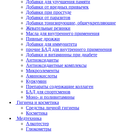
Добавки для улучшения памяти
Добавки от вредных привычек
Добавки при простуде
Добавки от паразитов
Добавки тонизирующие, общеукрепляющие
Жевательные резинки
Масла для внутреннего применения
Пивные дрожжи
Добавки для иммунитета
прочие БАД для внутреннего применения
Добавки и витаминны при диабете
Антиоксиданты
Антиоксидантные комплексы
Микроэлементы
Аминокислоты
Куркумин
Препараты содержащие коллаген
БАД для спортсменов
Моно- и поливитамины
Гигиена и косметика
Средства личной гигиены
Косметика
Медтехника
Алкотестер
Глюкометры