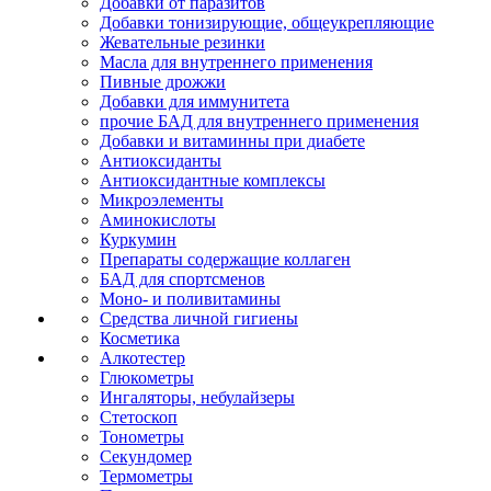
Добавки от паразитов
Добавки тонизирующие, общеукрепляющие
Жевательные резинки
Масла для внутреннего применения
Пивные дрожжи
Добавки для иммунитета
прочие БАД для внутреннего применения
Добавки и витаминны при диабете
Антиоксиданты
Антиоксидантные комплексы
Микроэлементы
Аминокислоты
Куркумин
Препараты содержащие коллаген
БАД для спортсменов
Моно- и поливитамины
Средства личной гигиены
Косметика
Алкотестер
Глюкометры
Ингаляторы, небулайзеры
Стетоскоп
Тонометры
Секундомер
Термометры