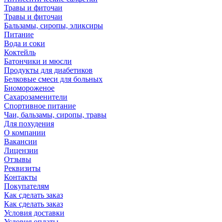
Травы и фиточаи
Травы и фиточаи
Бальзамы, сиропы, эликсиры
Питание
Вода и соки
Коктейль
Батончики и мюсли
Продукты для диабетиков
Белковые смеси для больных
Биомороженое
Сахарозаменители
Спортивное питание
Чаи, бальзамы, сиропы, травы
Для похудения
О компании
Вакансии
Лицензии
Отзывы
Реквизиты
Контакты
Покупателям
Как сделать заказ
Как сделать заказ
Условия доставки
Условия оплаты