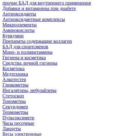
прочие БАД для внутреннего применения
Добавки и витаминны при диабете
Антиоксиданты
Антиоксидантные комплексы
Микроэлементы
Аминокислоты
Куркумин
Препараты содержащие коллаген
БАД для спортсменов
Моно- и поливитамины
Гигиена и косметика
Средства личной гигиены
Косметика
Медтехника
Алкотестер
Глюкометры
Ингаляторы, небулайзеры
Стетоскоп
Тонометры
Секундомер
Термометры
Пульсоксиметр
Часы песочные
Ланцеты
Весы электронные