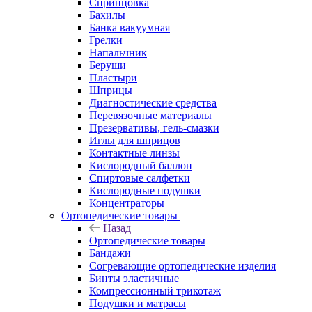
Спринцовка
Бахилы
Банка вакуумная
Грелки
Напальчник
Беруши
Пластыри
Шприцы
Диагностические средства
Перевязочные материалы
Презервативы, гель-смазки
Иглы для шприцов
Контактные линзы
Кислородный баллон
Спиртовые салфетки
Кислородные подушки
Концентраторы
Ортопедические товары
Назад
Ортопедические товары
Бандажи
Согревающие ортопедические изделия
Бинты эластичные
Компрессионный трикотаж
Подушки и матрасы