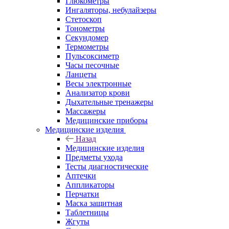
Глюкометры
Ингаляторы, небулайзеры
Стетоскоп
Тонометры
Секундомер
Термометры
Пульсоксиметр
Часы песочные
Ланцеты
Весы электронные
Анализатор крови
Дыхательные тренажеры
Массажеры
Медицинские приборы
Медицинские изделия
Назад
Медицинские изделия
Предметы ухода
Тесты диагностические
Аптечки
Аппликаторы
Перчатки
Маска защитная
Таблетницы
Жгуты