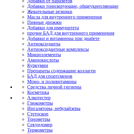
Добавки от паразитов
Добавки тонизирующие, общеукрепляющие
Жевательные резинки
Масла для внутреннего применения
Пивные дрожжи
Добавки для иммунитета
прочие БАД для внутреннего применения
Добавки и витаминны при диабете
Антиоксиданты
Антиоксидантные комплексы
Микроэлементы
Аминокислоты
Куркумин
Препараты содержащие коллаген
БАД для спортсменов
Моно- и поливитамины
Средства личной гигиены
Косметика
Алкотестер
Глюкометры
Ингаляторы, небулайзеры
Стетоскоп
Тонометры
Секундомер
Термометры