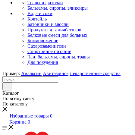
Травы и фиточаи
Бальзамы, сиропы, эликсиры
Вода и соки
Коктейль
Батончики и мюсли
Продукты для диабетиков
Белковые смеси для больных
Биомороженое
Сахарозаменители
Спортивное питание
Чаи, бальзамы, сиропы, травы
Для похудения
Пример:
Анальгин
Авитаминоз
Лекарственные средства
Каталог
По всему сайту
По каталогу
Избранные товары
0
Корзина
0