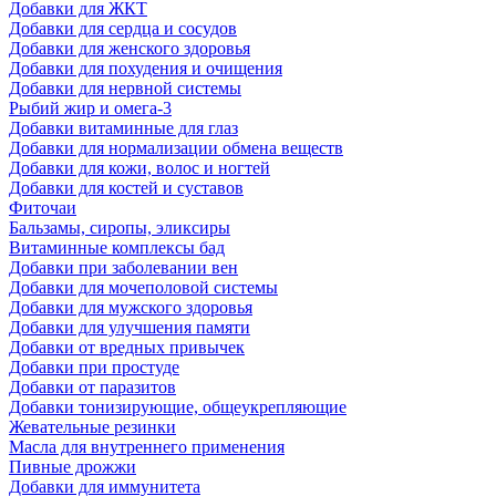
Добавки для ЖКТ
Добавки для сердца и сосудов
Добавки для женского здоровья
Добавки для похудения и очищения
Добавки для нервной системы
Рыбий жир и омега-3
Добавки витаминные для глаз
Добавки для нормализации обмена веществ
Добавки для кожи, волос и ногтей
Добавки для костей и суставов
Фиточаи
Бальзамы, сиропы, эликсиры
Витаминные комплексы бад
Добавки при заболевании вен
Добавки для мочеполовой системы
Добавки для мужского здоровья
Добавки для улучшения памяти
Добавки от вредных привычек
Добавки при простуде
Добавки от паразитов
Добавки тонизирующие, общеукрепляющие
Жевательные резинки
Масла для внутреннего применения
Пивные дрожжи
Добавки для иммунитета