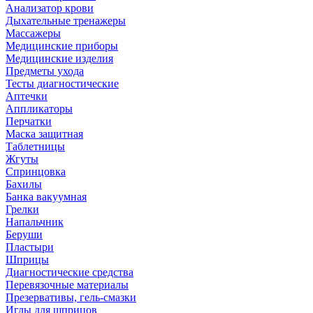
Анализатор крови
Дыхательные тренажеры
Массажеры
Медицинские приборы
Медицинские изделия
Предметы ухода
Тесты диагностические
Аптечки
Аппликаторы
Перчатки
Маска защитная
Таблетницы
Жгуты
Спринцовка
Бахилы
Банка вакуумная
Грелки
Напальчник
Беруши
Пластыри
Шприцы
Диагностические средства
Перевязочные материалы
Презервативы, гель-смазки
Иглы для шприцов