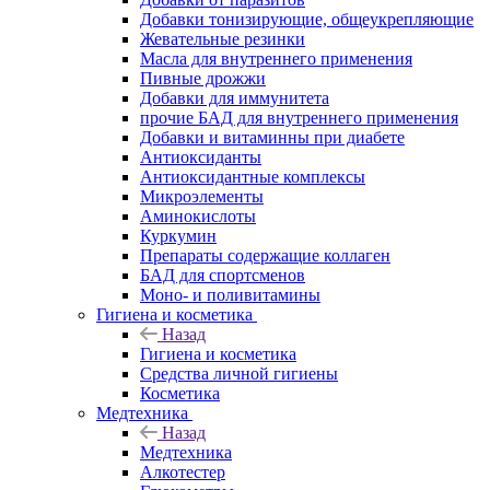
Добавки тонизирующие, общеукрепляющие
Жевательные резинки
Масла для внутреннего применения
Пивные дрожжи
Добавки для иммунитета
прочие БАД для внутреннего применения
Добавки и витаминны при диабете
Антиоксиданты
Антиоксидантные комплексы
Микроэлементы
Аминокислоты
Куркумин
Препараты содержащие коллаген
БАД для спортсменов
Моно- и поливитамины
Гигиена и косметика
Назад
Гигиена и косметика
Средства личной гигиены
Косметика
Медтехника
Назад
Медтехника
Алкотестер