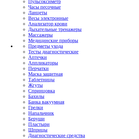
Пульсоксиметр
Часы песочные
Ланцеты
Весы электронные
Анализатор крови
Дыхательные тренажеры
Массажеры
Медицинские приборы
Предметы ухода
Тесты диагностические
Аптечки
Аппликаторы
Перчатки
Маска защитная
Таблетницы
Жгуты
Спринцовка
Бахилы
Банка вакуумная
Грелки
Напальчник
Беруши
Пластыри
Шприцы
Диагностические средства