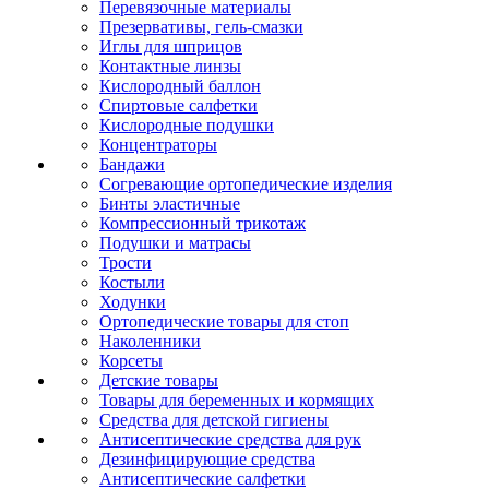
Перевязочные материалы
Презервативы, гель-смазки
Иглы для шприцов
Контактные линзы
Кислородный баллон
Спиртовые салфетки
Кислородные подушки
Концентраторы
Бандажи
Согревающие ортопедические изделия
Бинты эластичные
Компрессионный трикотаж
Подушки и матрасы
Трости
Костыли
Ходунки
Ортопедические товары для стоп
Наколенники
Корсеты
Детские товары
Товары для беременных и кормящих
Средства для детской гигиены
Антисептические средства для рук
Дезинфицирующие средства
Антисептические салфетки