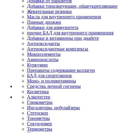
Добавки от паразитов
Добавки тонизирующие, общеукрепляющие
Жевательные резинки
Масла для внутреннего применения
Пивные дрожжи
Добавки для иммунитета
прочие БАД для внутреннего применения
Добавки и витаминны при диабете
Антиоксиданты
Антиоксидантные комплексы
Микроэлементы
Аминокислоты
Куркумин
Препараты содержащие коллаген
БАД для спортсменов
Моно- и поливитамины
Средства личной гигиены
Косметика
Алкотестер
Глюкометры
Ингаляторы, небулайзеры
Стетоскоп
Тонометры
Секундомер
Термометры