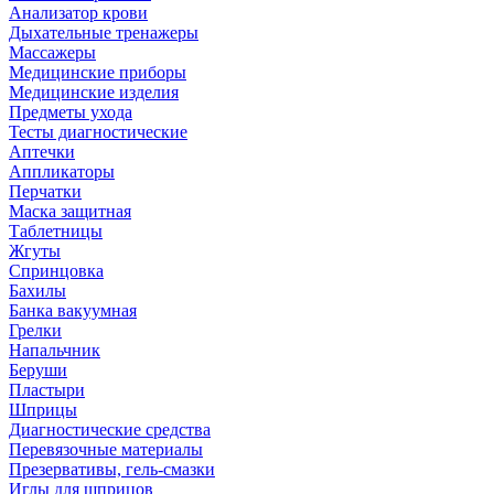
Анализатор крови
Дыхательные тренажеры
Массажеры
Медицинские приборы
Медицинские изделия
Предметы ухода
Тесты диагностические
Аптечки
Аппликаторы
Перчатки
Маска защитная
Таблетницы
Жгуты
Спринцовка
Бахилы
Банка вакуумная
Грелки
Напальчник
Беруши
Пластыри
Шприцы
Диагностические средства
Перевязочные материалы
Презервативы, гель-смазки
Иглы для шприцов