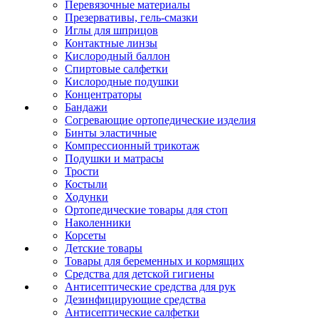
Перевязочные материалы
Презервативы, гель-смазки
Иглы для шприцов
Контактные линзы
Кислородный баллон
Спиртовые салфетки
Кислородные подушки
Концентраторы
Бандажи
Согревающие ортопедические изделия
Бинты эластичные
Компрессионный трикотаж
Подушки и матрасы
Трости
Костыли
Ходунки
Ортопедические товары для стоп
Наколенники
Корсеты
Детские товары
Товары для беременных и кормящих
Средства для детской гигиены
Антисептические средства для рук
Дезинфицирующие средства
Антисептические салфетки