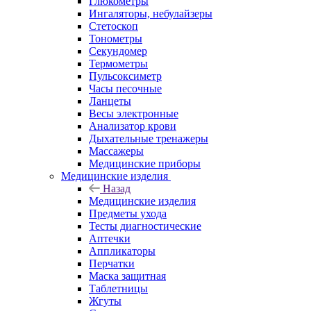
Глюкометры
Ингаляторы, небулайзеры
Стетоскоп
Тонометры
Секундомер
Термометры
Пульсоксиметр
Часы песочные
Ланцеты
Весы электронные
Анализатор крови
Дыхательные тренажеры
Массажеры
Медицинские приборы
Медицинские изделия
Назад
Медицинские изделия
Предметы ухода
Тесты диагностические
Аптечки
Аппликаторы
Перчатки
Маска защитная
Таблетницы
Жгуты