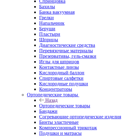
Спринцовка
Бахилы
Банка вакуумная
Грелки
Напальчник
Беруши
Пластыри
Шприцы
Диагностические средства
Перевязочные материалы
Презервативы, гель-смазки
Иглы для шприцов
Контактные линзы
Кислородный баллон
Спиртовые салфетки
Кислородные подушки
Концентраторы
Ортопедические товары
Назад
Ортопедические товары
Бандажи
Согревающие ортопедические изделия
Бинты эластичные
Компрессионный трикотаж
Подушки и матрасы