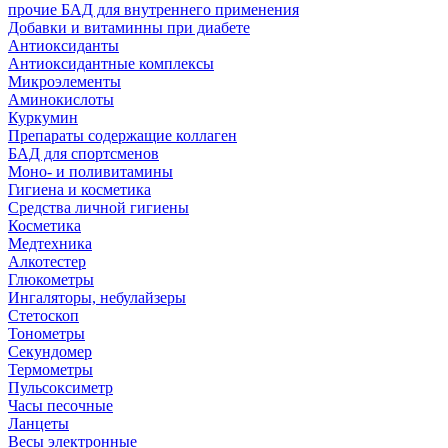
прочие БАД для внутреннего применения
Добавки и витаминны при диабете
Антиоксиданты
Антиоксидантные комплексы
Микроэлементы
Аминокислоты
Куркумин
Препараты содержащие коллаген
БАД для спортсменов
Моно- и поливитамины
Гигиена и косметика
Средства личной гигиены
Косметика
Медтехника
Алкотестер
Глюкометры
Ингаляторы, небулайзеры
Стетоскоп
Тонометры
Секундомер
Термометры
Пульсоксиметр
Часы песочные
Ланцеты
Весы электронные