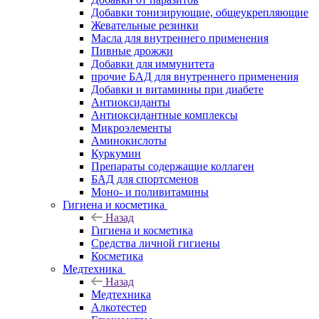
Добавки тонизирующие, общеукрепляющие
Жевательные резинки
Масла для внутреннего применения
Пивные дрожжи
Добавки для иммунитета
прочие БАД для внутреннего применения
Добавки и витаминны при диабете
Антиоксиданты
Антиоксидантные комплексы
Микроэлементы
Аминокислоты
Куркумин
Препараты содержащие коллаген
БАД для спортсменов
Моно- и поливитамины
Гигиена и косметика
Назад
Гигиена и косметика
Средства личной гигиены
Косметика
Медтехника
Назад
Медтехника
Алкотестер