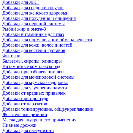
Добавки для ЖКТ
Добавки для сердца и сосудов
Добавки для женского здоровья
Добавки для похудения и очищения
Добавки для нервной системы
Рыбий жир и омега-3
Добавки витаминные для глаз
Добавки для нормализации обмена веществ
Добавки для кожи, волос и ногтей
Добавки для костей и суставов
Фиточаи
Бальзамы, сиропы, эликсиры
Витаминные комплексы бад
Добавки при заболевании вен
Добавки для мочеполовой системы
Добавки для мужского здоровья
Добавки для улучшения памяти
Добавки от вредных привычек
Добавки при простуде
Добавки от паразитов
Добавки тонизирующие, общеукрепляющие
Жевательные резинки
Масла для внутреннего применения
Пивные дрожжи
Добавки для иммунитета