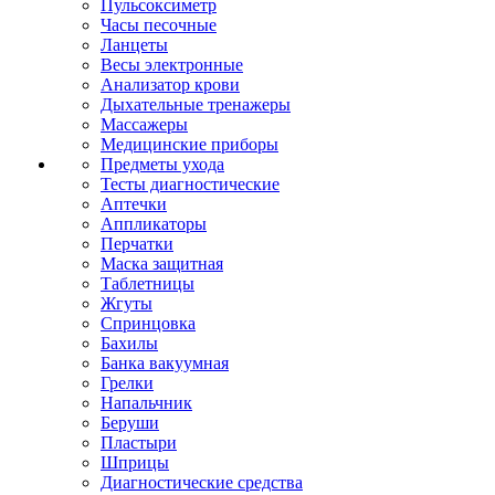
Пульсоксиметр
Часы песочные
Ланцеты
Весы электронные
Анализатор крови
Дыхательные тренажеры
Массажеры
Медицинские приборы
Предметы ухода
Тесты диагностические
Аптечки
Аппликаторы
Перчатки
Маска защитная
Таблетницы
Жгуты
Спринцовка
Бахилы
Банка вакуумная
Грелки
Напальчник
Беруши
Пластыри
Шприцы
Диагностические средства