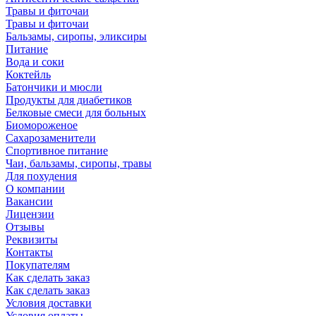
Травы и фиточаи
Травы и фиточаи
Бальзамы, сиропы, эликсиры
Питание
Вода и соки
Коктейль
Батончики и мюсли
Продукты для диабетиков
Белковые смеси для больных
Биомороженое
Сахарозаменители
Спортивное питание
Чаи, бальзамы, сиропы, травы
Для похудения
О компании
Вакансии
Лицензии
Отзывы
Реквизиты
Контакты
Покупателям
Как сделать заказ
Как сделать заказ
Условия доставки
Условия оплаты