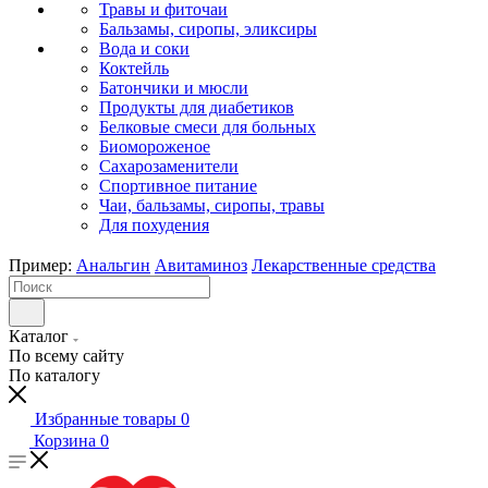
Травы и фиточаи
Бальзамы, сиропы, эликсиры
Вода и соки
Коктейль
Батончики и мюсли
Продукты для диабетиков
Белковые смеси для больных
Биомороженое
Сахарозаменители
Спортивное питание
Чаи, бальзамы, сиропы, травы
Для похудения
Пример:
Анальгин
Авитаминоз
Лекарственные средства
Каталог
По всему сайту
По каталогу
Избранные товары
0
Корзина
0