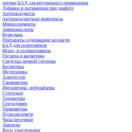
прочие БАД для внутреннего применения
Добавки и витаминны при диабете
Антиоксиданты
Антиоксидантные комплексы
Микроэлементы
Аминокислоты
Куркумин
Препараты содержащие коллаген
БАД для спортсменов
Моно- и поливитамины
Гигиена и косметика
Средства личной гигиены
Косметика
Медтехника
Алкотестер
Глюкометры
Ингаляторы, небулайзеры
Стетоскоп
Тонометры
Секундомер
Термометры
Пульсоксиметр
Часы песочные
Ланцеты
Весы электронные