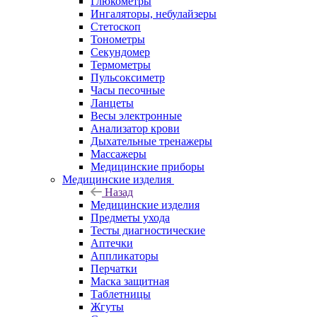
Глюкометры
Ингаляторы, небулайзеры
Стетоскоп
Тонометры
Секундомер
Термометры
Пульсоксиметр
Часы песочные
Ланцеты
Весы электронные
Анализатор крови
Дыхательные тренажеры
Массажеры
Медицинские приборы
Медицинские изделия
Назад
Медицинские изделия
Предметы ухода
Тесты диагностические
Аптечки
Аппликаторы
Перчатки
Маска защитная
Таблетницы
Жгуты