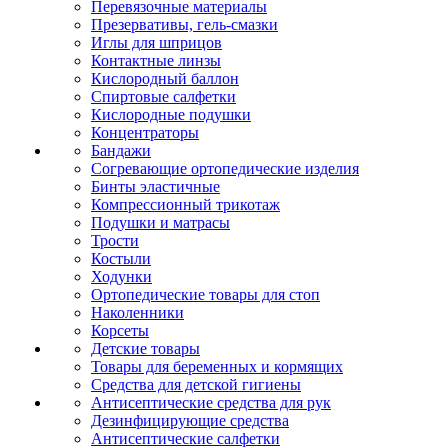
Перевязочные материалы
Презервативы, гель-смазки
Иглы для шприцов
Контактные линзы
Кислородный баллон
Спиртовые салфетки
Кислородные подушки
Концентраторы
Бандажи
Согревающие ортопедические изделия
Бинты эластичные
Компрессионный трикотаж
Подушки и матрасы
Трости
Костыли
Ходунки
Ортопедические товары для стоп
Наколенники
Корсеты
Детские товары
Товары для беременных и кормящих
Средства для детской гигиены
Антисептические средства для рук
Дезинфицирующие средства
Антисептические салфетки