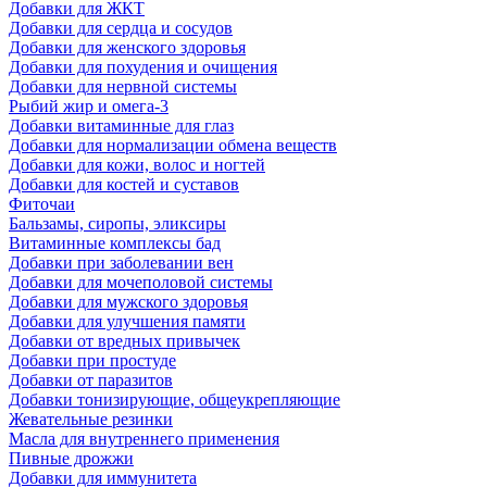
Добавки для ЖКТ
Добавки для сердца и сосудов
Добавки для женского здоровья
Добавки для похудения и очищения
Добавки для нервной системы
Рыбий жир и омега-3
Добавки витаминные для глаз
Добавки для нормализации обмена веществ
Добавки для кожи, волос и ногтей
Добавки для костей и суставов
Фиточаи
Бальзамы, сиропы, эликсиры
Витаминные комплексы бад
Добавки при заболевании вен
Добавки для мочеполовой системы
Добавки для мужского здоровья
Добавки для улучшения памяти
Добавки от вредных привычек
Добавки при простуде
Добавки от паразитов
Добавки тонизирующие, общеукрепляющие
Жевательные резинки
Масла для внутреннего применения
Пивные дрожжи
Добавки для иммунитета