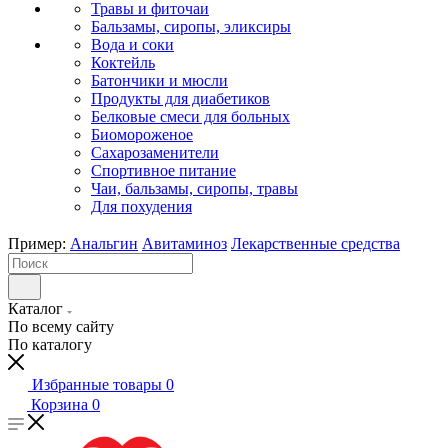
Травы и фиточаи
Бальзамы, сиропы, эликсиры
Вода и соки
Коктейль
Батончики и мюсли
Продукты для диабетиков
Белковые смеси для больных
Биомороженое
Сахарозаменители
Спортивное питание
Чаи, бальзамы, сиропы, травы
Для похудения
Пример:
Анальгин
Авитаминоз
Лекарственные средства
Каталог
По всему сайту
По каталогу
Избранные товары
0
Корзина
0