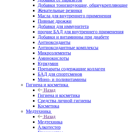
Добавки тонизирующие, общеукрепляющие
Жевательные резинки
Масла для внутреннего применения
Пивные дрожжи
Добавки для иммунитета
прочие БАД для внутреннего применения
Добавки и витаминны при диабете
Антиоксиданты
Антиоксидантные комплексы
Микроэлементы
Аминокислоты
Куркумин
Препараты содержащие коллаген
БАД для спортсменов
Моно- и поливитамины
Гигиена и косметика
Назад
Гигиена и косметика
Средства личной гигиены
Косметика
Медтехника
Назад
Медтехника
Алкотестер