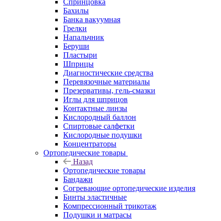
Спринцовка
Бахилы
Банка вакуумная
Грелки
Напальчник
Беруши
Пластыри
Шприцы
Диагностические средства
Перевязочные материалы
Презервативы, гель-смазки
Иглы для шприцов
Контактные линзы
Кислородный баллон
Спиртовые салфетки
Кислородные подушки
Концентраторы
Ортопедические товары
Назад
Ортопедические товары
Бандажи
Согревающие ортопедические изделия
Бинты эластичные
Компрессионный трикотаж
Подушки и матрасы