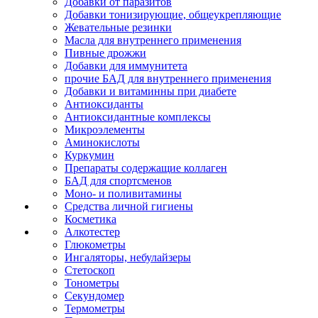
Добавки от паразитов
Добавки тонизирующие, общеукрепляющие
Жевательные резинки
Масла для внутреннего применения
Пивные дрожжи
Добавки для иммунитета
прочие БАД для внутреннего применения
Добавки и витаминны при диабете
Антиоксиданты
Антиоксидантные комплексы
Микроэлементы
Аминокислоты
Куркумин
Препараты содержащие коллаген
БАД для спортсменов
Моно- и поливитамины
Средства личной гигиены
Косметика
Алкотестер
Глюкометры
Ингаляторы, небулайзеры
Стетоскоп
Тонометры
Секундомер
Термометры