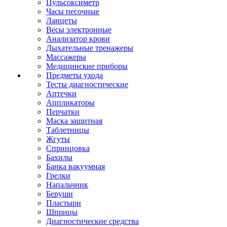
Пульсоксиметр
Часы песочные
Ланцеты
Весы электронные
Анализатор крови
Дыхательные тренажеры
Массажеры
Медицинские приборы
Предметы ухода
Тесты диагностические
Аптечки
Аппликаторы
Перчатки
Маска защитная
Таблетницы
Жгуты
Спринцовка
Бахилы
Банка вакуумная
Грелки
Напальчник
Беруши
Пластыри
Шприцы
Диагностические средства