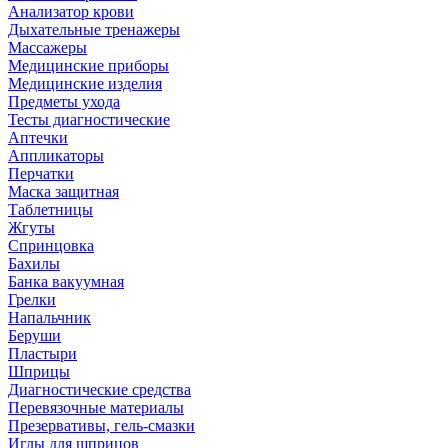
Анализатор крови
Дыхательные тренажеры
Массажеры
Медицинские приборы
Медицинские изделия
Предметы ухода
Тесты диагностические
Аптечки
Аппликаторы
Перчатки
Маска защитная
Таблетницы
Жгуты
Спринцовка
Бахилы
Банка вакуумная
Грелки
Напальчник
Беруши
Пластыри
Шприцы
Диагностические средства
Перевязочные материалы
Презервативы, гель-смазки
Иглы для шприцов