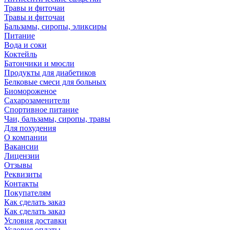
Травы и фиточаи
Травы и фиточаи
Бальзамы, сиропы, эликсиры
Питание
Вода и соки
Коктейль
Батончики и мюсли
Продукты для диабетиков
Белковые смеси для больных
Биомороженое
Сахарозаменители
Спортивное питание
Чаи, бальзамы, сиропы, травы
Для похудения
О компании
Вакансии
Лицензии
Отзывы
Реквизиты
Контакты
Покупателям
Как сделать заказ
Как сделать заказ
Условия доставки
Условия оплаты