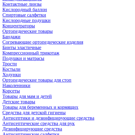
Контактные линзы
Кислородный баллон
Спиртовые салфетки
Кислородные подушки
Концентраторы
Ортопедические товары
Бандажи
Согревающие ортопедические изделия
Бинты эластичные
Компрессионный трикотаж
Подушки и матрасы
Трости
Костыли
Ходунки
Ортопедические товары для стоп
Наколенники
Корсеты
Товары для мам и детей
Детские товары
Товары для беременных и кормящих
Средства для детской гигиены
Антисептики и дезинфицирующие средства
Антисептические средства для рук
Дезинфицирующие средства
Антисептические салфетки