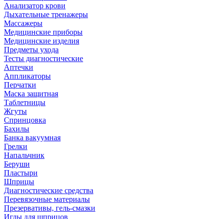
Анализатор крови
Дыхательные тренажеры
Массажеры
Медицинские приборы
Медицинские изделия
Предметы ухода
Тесты диагностические
Аптечки
Аппликаторы
Перчатки
Маска защитная
Таблетницы
Жгуты
Спринцовка
Бахилы
Банка вакуумная
Грелки
Напальчник
Беруши
Пластыри
Шприцы
Диагностические средства
Перевязочные материалы
Презервативы, гель-смазки
Иглы для шприцов