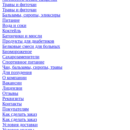
Травы и фиточаи
Травы и фиточаи
Бальзамы, сиропы, эликсиры
Питание
Вода и соки
Коктейль
Батончики и мюсли
Продукты для диабетиков
Белковые смеси для больных
Биомороженое
Сахарозаменители
Спортивное питание
Чаи, бальзамы, сиропы, травы
Для похудения
О компании
Вакансии
Лицензии
Отзывы
Реквизиты
Контакты
Покупателям
Как сделать заказ
Как сделать заказ
Условия доставки
Условия оплаты