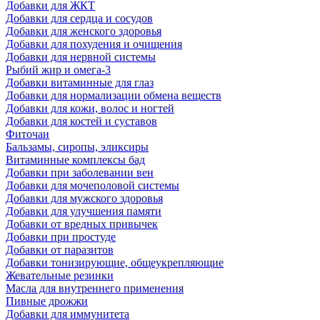
Добавки для ЖКТ
Добавки для сердца и сосудов
Добавки для женского здоровья
Добавки для похудения и очищения
Добавки для нервной системы
Рыбий жир и омега-3
Добавки витаминные для глаз
Добавки для нормализации обмена веществ
Добавки для кожи, волос и ногтей
Добавки для костей и суставов
Фиточаи
Бальзамы, сиропы, эликсиры
Витаминные комплексы бад
Добавки при заболевании вен
Добавки для мочеполовой системы
Добавки для мужского здоровья
Добавки для улучшения памяти
Добавки от вредных привычек
Добавки при простуде
Добавки от паразитов
Добавки тонизирующие, общеукрепляющие
Жевательные резинки
Масла для внутреннего применения
Пивные дрожжи
Добавки для иммунитета