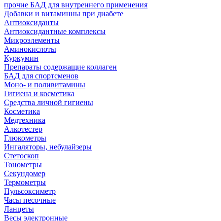
прочие БАД для внутреннего применения
Добавки и витаминны при диабете
Антиоксиданты
Антиоксидантные комплексы
Микроэлементы
Аминокислоты
Куркумин
Препараты содержащие коллаген
БАД для спортсменов
Моно- и поливитамины
Гигиена и косметика
Средства личной гигиены
Косметика
Медтехника
Алкотестер
Глюкометры
Ингаляторы, небулайзеры
Стетоскоп
Тонометры
Секундомер
Термометры
Пульсоксиметр
Часы песочные
Ланцеты
Весы электронные