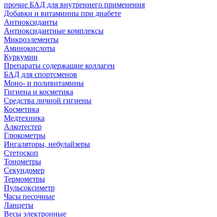
прочие БАД для внутреннего применения
Добавки и витаминны при диабете
Антиоксиданты
Антиоксидантные комплексы
Микроэлементы
Аминокислоты
Куркумин
Препараты содержащие коллаген
БАД для спортсменов
Моно- и поливитамины
Гигиена и косметика
Средства личной гигиены
Косметика
Медтехника
Алкотестер
Глюкометры
Ингаляторы, небулайзеры
Стетоскоп
Тонометры
Секундомер
Термометры
Пульсоксиметр
Часы песочные
Ланцеты
Весы электронные