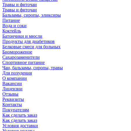
Травы и фиточаи
Травы и фиточаи
Бальзамы, сиропы, эликсиры
Питание
Вода и соки
Коктейль
Батончики и мюсли
Продукты для диабетиков
Белковые смеси для больных
Биомороженое
Сахарозаменители
Спортивное питание
Чаи, бальзамы, сиропы, травы
Для похудения
О компании
Вакансии
Лицензии
Отзывы
Реквизиты
Контакты
Покупателям
Как сделать заказ
Как сделать заказ
Условия доставки
Условия оплаты