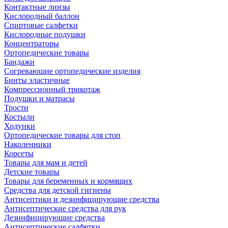
Контактные линзы
Кислородный баллон
Спиртовые салфетки
Кислородные подушки
Концентраторы
Ортопедические товары
Бандажи
Согревающие ортопедические изделия
Бинты эластичные
Компрессионный трикотаж
Подушки и матрасы
Трости
Костыли
Ходунки
Ортопедические товары для стоп
Наколенники
Корсеты
Товары для мам и детей
Детские товары
Товары для беременных и кормящих
Средства для детской гигиены
Антисептики и дезинфицирующие средства
Антисептические средства для рук
Дезинфицирующие средства
Антисептические салфетки