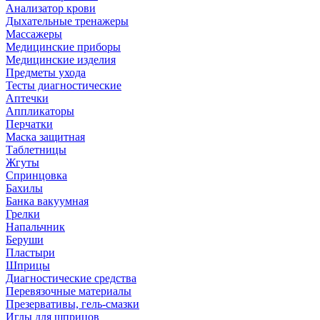
Анализатор крови
Дыхательные тренажеры
Массажеры
Медицинские приборы
Медицинские изделия
Предметы ухода
Тесты диагностические
Аптечки
Аппликаторы
Перчатки
Маска защитная
Таблетницы
Жгуты
Спринцовка
Бахилы
Банка вакуумная
Грелки
Напальчник
Беруши
Пластыри
Шприцы
Диагностические средства
Перевязочные материалы
Презервативы, гель-смазки
Иглы для шприцов