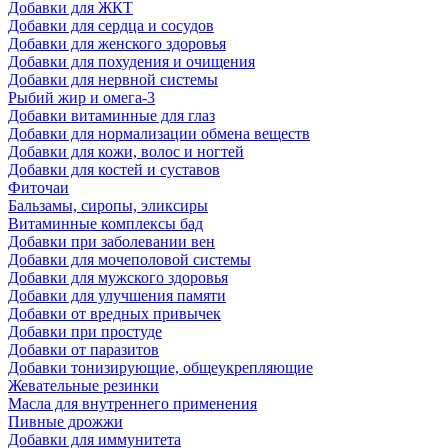
Добавки для ЖКТ
Добавки для сердца и сосудов
Добавки для женского здоровья
Добавки для похудения и очищения
Добавки для нервной системы
Рыбий жир и омега-3
Добавки витаминные для глаз
Добавки для нормализации обмена веществ
Добавки для кожи, волос и ногтей
Добавки для костей и суставов
Фиточаи
Бальзамы, сиропы, эликсиры
Витаминные комплексы бад
Добавки при заболевании вен
Добавки для мочеполовой системы
Добавки для мужского здоровья
Добавки для улучшения памяти
Добавки от вредных привычек
Добавки при простуде
Добавки от паразитов
Добавки тонизирующие, общеукрепляющие
Жевательные резинки
Масла для внутреннего применения
Пивные дрожжи
Добавки для иммунитета