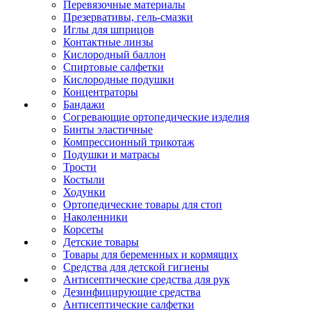
Перевязочные материалы
Презервативы, гель-смазки
Иглы для шприцов
Контактные линзы
Кислородный баллон
Спиртовые салфетки
Кислородные подушки
Концентраторы
Бандажи
Согревающие ортопедические изделия
Бинты эластичные
Компрессионный трикотаж
Подушки и матрасы
Трости
Костыли
Ходунки
Ортопедические товары для стоп
Наколенники
Корсеты
Детские товары
Товары для беременных и кормящих
Средства для детской гигиены
Антисептические средства для рук
Дезинфицирующие средства
Антисептические салфетки