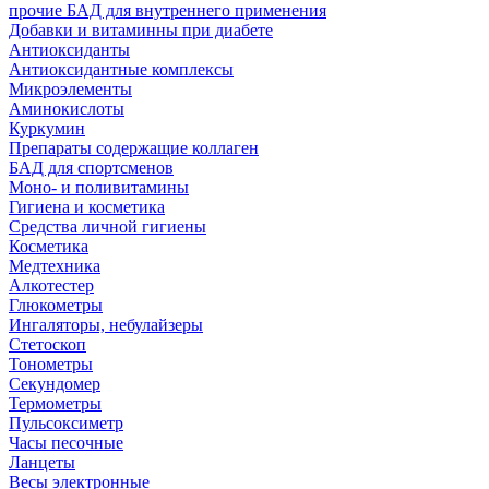
прочие БАД для внутреннего применения
Добавки и витаминны при диабете
Антиоксиданты
Антиоксидантные комплексы
Микроэлементы
Аминокислоты
Куркумин
Препараты содержащие коллаген
БАД для спортсменов
Моно- и поливитамины
Гигиена и косметика
Средства личной гигиены
Косметика
Медтехника
Алкотестер
Глюкометры
Ингаляторы, небулайзеры
Стетоскоп
Тонометры
Секундомер
Термометры
Пульсоксиметр
Часы песочные
Ланцеты
Весы электронные