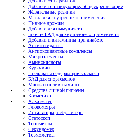
Добавки от паразитов
Добавки тонизирующие, общеукрепляющие
Жевательные резинки
Масла для внутреннего применения
Пивные дрожжи
Добавки для иммунитета
прочие БАД для внутреннего применения
Добавки и витаминны при диабете
Антиоксиданты
Антиоксидантные комплексы
Микроэлементы
Аминокислоты
Куркумин
Препараты содержащие коллаген
БАД для спортсменов
Моно- и поливитамины
Средства личной гигиены
Косметика
Алкотестер
Глюкометры
Ингаляторы, небулайзеры
Стетоскоп
Тонометры
Секундомер
Термометры