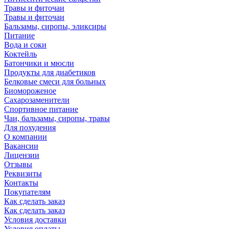
Травы и фиточаи
Травы и фиточаи
Бальзамы, сиропы, эликсиры
Питание
Вода и соки
Коктейль
Батончики и мюсли
Продукты для диабетиков
Белковые смеси для больных
Биомороженое
Сахарозаменители
Спортивное питание
Чаи, бальзамы, сиропы, травы
Для похудения
О компании
Вакансии
Лицензии
Отзывы
Реквизиты
Контакты
Покупателям
Как сделать заказ
Как сделать заказ
Условия доставки
Условия оплаты