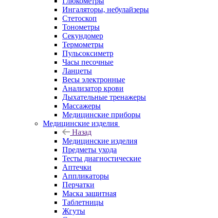
Глюкометры
Ингаляторы, небулайзеры
Стетоскоп
Тонометры
Секундомер
Термометры
Пульсоксиметр
Часы песочные
Ланцеты
Весы электронные
Анализатор крови
Дыхательные тренажеры
Массажеры
Медицинские приборы
Медицинские изделия
Назад
Медицинские изделия
Предметы ухода
Тесты диагностические
Аптечки
Аппликаторы
Перчатки
Маска защитная
Таблетницы
Жгуты