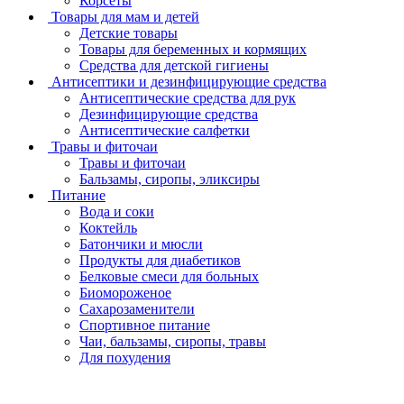
Корсеты
Товары для мам и детей
Детские товары
Товары для беременных и кормящих
Средства для детской гигиены
Антисептики и дезинфицирующие средства
Антисептические средства для рук
Дезинфицирующие средства
Антисептические салфетки
Травы и фиточаи
Травы и фиточаи
Бальзамы, сиропы, эликсиры
Питание
Вода и соки
Коктейль
Батончики и мюсли
Продукты для диабетиков
Белковые смеси для больных
Биомороженое
Сахарозаменители
Спортивное питание
Чаи, бальзамы, сиропы, травы
Для похудения