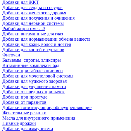
Добавки для ЖКТ
Добавки для сердца и сосудов
Добавки для женского здоровья
Добавки для похудения и очищения
Добавки для нервной системы
Рыбий жир и омега-3
Добавки витаминные для глаз
Добавки для нормализации обмена веществ
Добавки для кожи, волос и ногтей
Добавки для костей и суставов
Фиточаи
Бальзамы, сиропы, эликсиры
Витаминные комплексы бад
Добавки при заболевании вен
Добавки для мочеполовой системы
Добавки для мужского здоровья
Добавки для улучшения памяти
Добавки от вредных привычек
Добавки при простуде
Добавки от паразитов
Добавки тонизирующие, общеукрепляющие
Жевательные резинки
Масла для внутреннего применения
Пивные дрожжи
Добавки для иммунитета