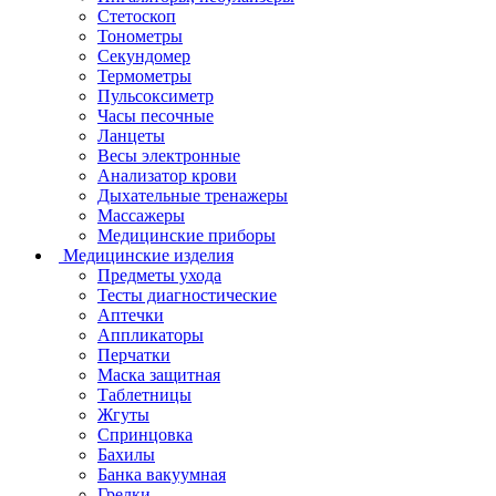
Стетоскоп
Тонометры
Секундомер
Термометры
Пульсоксиметр
Часы песочные
Ланцеты
Весы электронные
Анализатор крови
Дыхательные тренажеры
Массажеры
Медицинские приборы
Медицинские изделия
Предметы ухода
Тесты диагностические
Аптечки
Аппликаторы
Перчатки
Маска защитная
Таблетницы
Жгуты
Спринцовка
Бахилы
Банка вакуумная
Грелки