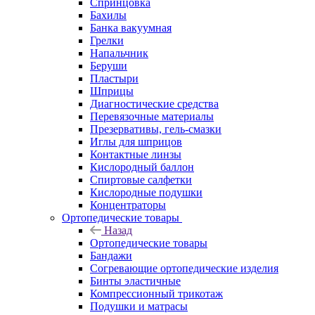
Спринцовка
Бахилы
Банка вакуумная
Грелки
Напальчник
Беруши
Пластыри
Шприцы
Диагностические средства
Перевязочные материалы
Презервативы, гель-смазки
Иглы для шприцов
Контактные линзы
Кислородный баллон
Спиртовые салфетки
Кислородные подушки
Концентраторы
Ортопедические товары
Назад
Ортопедические товары
Бандажи
Согревающие ортопедические изделия
Бинты эластичные
Компрессионный трикотаж
Подушки и матрасы