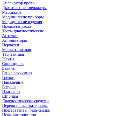
Анализатор крови
Дыхательные тренажеры
Массажеры
Медицинские приборы
Медицинские изделия
Предметы ухода
Тесты диагностические
Аптечки
Аппликаторы
Перчатки
Маска защитная
Таблетницы
Жгуты
Спринцовка
Бахилы
Банка вакуумная
Грелки
Напальчник
Беруши
Пластыри
Шприцы
Диагностические средства
Перевязочные материалы
Презервативы, гель-смазки
Иглы для шприцов