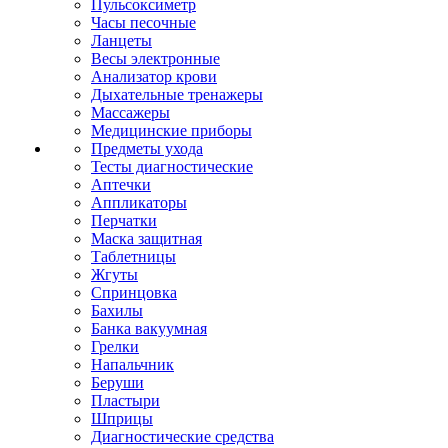
Пульсоксиметр
Часы песочные
Ланцеты
Весы электронные
Анализатор крови
Дыхательные тренажеры
Массажеры
Медицинские приборы
Предметы ухода
Тесты диагностические
Аптечки
Аппликаторы
Перчатки
Маска защитная
Таблетницы
Жгуты
Спринцовка
Бахилы
Банка вакуумная
Грелки
Напальчник
Беруши
Пластыри
Шприцы
Диагностические средства