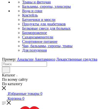
Травы и фиточаи
Бальзамы, сиропы, эликсиры
Вода и соки
Коктейль
Батончики и мюсли
Продукты для диабетиков
Белковые смеси для больных
Биомороженое
Сахарозаменители
Спортивное питание
Чаи, бальзамы, сиропы, травы
Для похудения
Пример:
Анальгин
Авитаминоз
Лекарственные средства
Каталог
По всему сайту
По каталогу
Избранные товары
0
Корзина
0