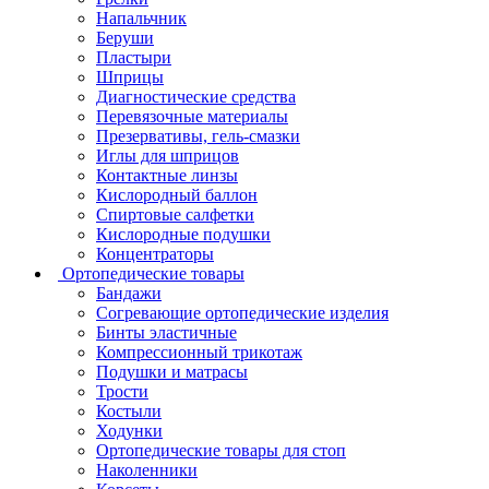
Напальчник
Беруши
Пластыри
Шприцы
Диагностические средства
Перевязочные материалы
Презервативы, гель-смазки
Иглы для шприцов
Контактные линзы
Кислородный баллон
Спиртовые салфетки
Кислородные подушки
Концентраторы
Ортопедические товары
Бандажи
Согревающие ортопедические изделия
Бинты эластичные
Компрессионный трикотаж
Подушки и матрасы
Трости
Костыли
Ходунки
Ортопедические товары для стоп
Наколенники