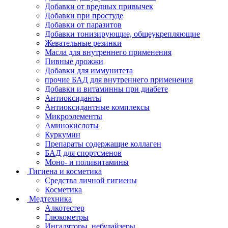
Добавки от вредных привычек
Добавки при простуде
Добавки от паразитов
Добавки тонизирующие, общеукрепляющие
Жевательные резинки
Масла для внутреннего применения
Пивные дрожжи
Добавки для иммунитета
прочие БАД для внутреннего применения
Добавки и витаминны при диабете
Антиоксиданты
Антиоксидантные комплексы
Микроэлементы
Аминокислоты
Куркумин
Препараты содержащие коллаген
БАД для спортсменов
Моно- и поливитамины
Гигиена и косметика
Средства личной гигиены
Косметика
Медтехника
Алкотестер
Глюкометры
Ингаляторы, небулайзеры