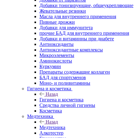
Добавки тонизирующие, общеукрепляющие
Жевательные резинки
Масла для внутреннего применения
Пивные дрожжи
Добавки для иммунитета
прочие БАД для внутреннего применения
Добавки и витаминны при диабете
Антиоксиданты
Антиоксидантные комплексы
Микроэлементы
Аминокислоты
Куркумин
Препараты содержащие коллаген
БАД для спортсменов
Моно- и поливитамины
Гигиена и косметика
Назад
Гигиена и косметика
Средства личной гигиены
Косметика
Медтехника
Назад
Медтехника
Алкотестер