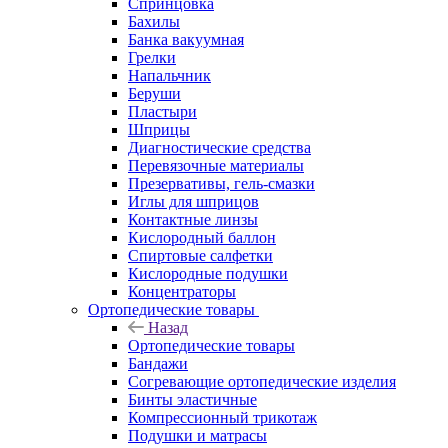
Спринцовка
Бахилы
Банка вакуумная
Грелки
Напальчник
Беруши
Пластыри
Шприцы
Диагностические средства
Перевязочные материалы
Презервативы, гель-смазки
Иглы для шприцов
Контактные линзы
Кислородный баллон
Спиртовые салфетки
Кислородные подушки
Концентраторы
Ортопедические товары
Назад
Ортопедические товары
Бандажи
Согревающие ортопедические изделия
Бинты эластичные
Компрессионный трикотаж
Подушки и матрасы