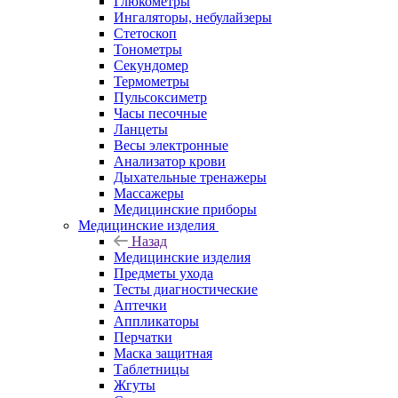
Глюкометры
Ингаляторы, небулайзеры
Стетоскоп
Тонометры
Секундомер
Термометры
Пульсоксиметр
Часы песочные
Ланцеты
Весы электронные
Анализатор крови
Дыхательные тренажеры
Массажеры
Медицинские приборы
Медицинские изделия
Назад
Медицинские изделия
Предметы ухода
Тесты диагностические
Аптечки
Аппликаторы
Перчатки
Маска защитная
Таблетницы
Жгуты