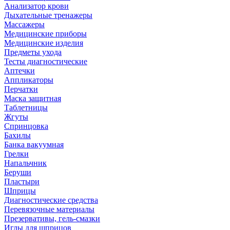
Анализатор крови
Дыхательные тренажеры
Массажеры
Медицинские приборы
Медицинские изделия
Предметы ухода
Тесты диагностические
Аптечки
Аппликаторы
Перчатки
Маска защитная
Таблетницы
Жгуты
Спринцовка
Бахилы
Банка вакуумная
Грелки
Напальчник
Беруши
Пластыри
Шприцы
Диагностические средства
Перевязочные материалы
Презервативы, гель-смазки
Иглы для шприцов