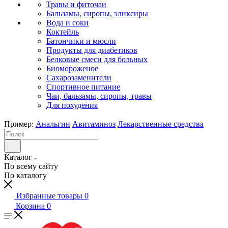
Травы и фиточаи
Бальзамы, сиропы, эликсиры
Вода и соки
Коктейль
Батончики и мюсли
Продукты для диабетиков
Белковые смеси для больных
Биомороженое
Сахарозаменители
Спортивное питание
Чаи, бальзамы, сиропы, травы
Для похудения
Пример:
Анальгин
Авитаминоз
Лекарственные средства
Каталог
По всему сайту
По каталогу
Избранные товары
0
Корзина
0