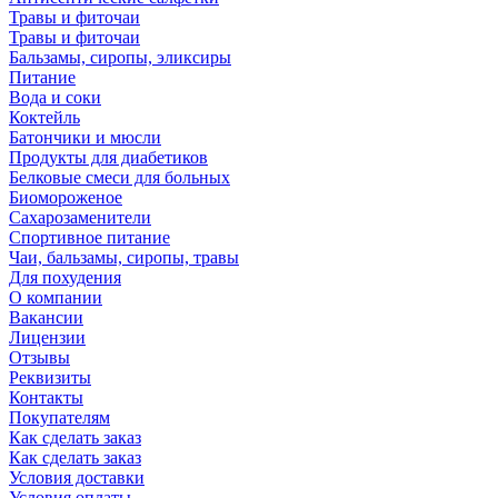
Травы и фиточаи
Травы и фиточаи
Бальзамы, сиропы, эликсиры
Питание
Вода и соки
Коктейль
Батончики и мюсли
Продукты для диабетиков
Белковые смеси для больных
Биомороженое
Сахарозаменители
Спортивное питание
Чаи, бальзамы, сиропы, травы
Для похудения
О компании
Вакансии
Лицензии
Отзывы
Реквизиты
Контакты
Покупателям
Как сделать заказ
Как сделать заказ
Условия доставки
Условия оплаты