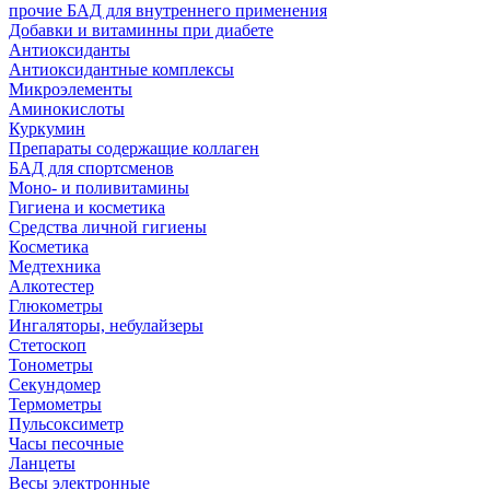
прочие БАД для внутреннего применения
Добавки и витаминны при диабете
Антиоксиданты
Антиоксидантные комплексы
Микроэлементы
Аминокислоты
Куркумин
Препараты содержащие коллаген
БАД для спортсменов
Моно- и поливитамины
Гигиена и косметика
Средства личной гигиены
Косметика
Медтехника
Алкотестер
Глюкометры
Ингаляторы, небулайзеры
Стетоскоп
Тонометры
Секундомер
Термометры
Пульсоксиметр
Часы песочные
Ланцеты
Весы электронные