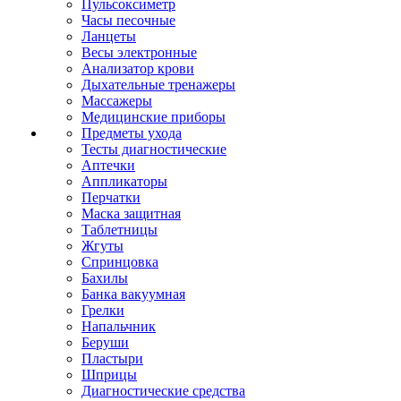
Пульсоксиметр
Часы песочные
Ланцеты
Весы электронные
Анализатор крови
Дыхательные тренажеры
Массажеры
Медицинские приборы
Предметы ухода
Тесты диагностические
Аптечки
Аппликаторы
Перчатки
Маска защитная
Таблетницы
Жгуты
Спринцовка
Бахилы
Банка вакуумная
Грелки
Напальчник
Беруши
Пластыри
Шприцы
Диагностические средства