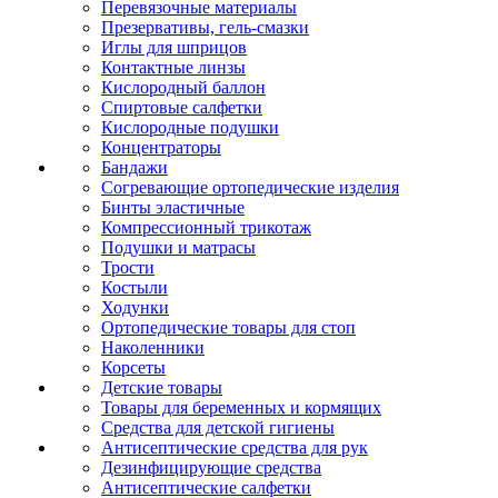
Перевязочные материалы
Презервативы, гель-смазки
Иглы для шприцов
Контактные линзы
Кислородный баллон
Спиртовые салфетки
Кислородные подушки
Концентраторы
Бандажи
Согревающие ортопедические изделия
Бинты эластичные
Компрессионный трикотаж
Подушки и матрасы
Трости
Костыли
Ходунки
Ортопедические товары для стоп
Наколенники
Корсеты
Детские товары
Товары для беременных и кормящих
Средства для детской гигиены
Антисептические средства для рук
Дезинфицирующие средства
Антисептические салфетки