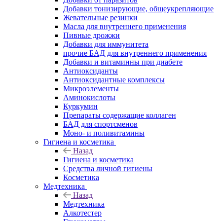
Добавки тонизирующие, общеукрепляющие
Жевательные резинки
Масла для внутреннего применения
Пивные дрожжи
Добавки для иммунитета
прочие БАД для внутреннего применения
Добавки и витаминны при диабете
Антиоксиданты
Антиоксидантные комплексы
Микроэлементы
Аминокислоты
Куркумин
Препараты содержащие коллаген
БАД для спортсменов
Моно- и поливитамины
Гигиена и косметика
Назад
Гигиена и косметика
Средства личной гигиены
Косметика
Медтехника
Назад
Медтехника
Алкотестер