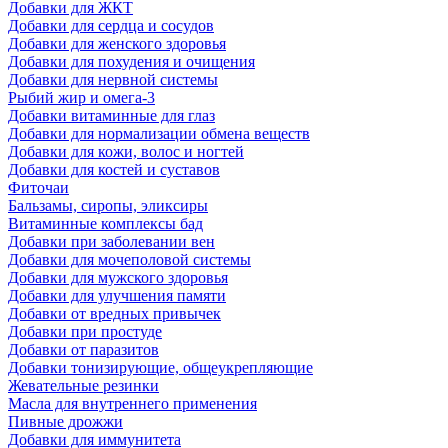
Добавки для ЖКТ
Добавки для сердца и сосудов
Добавки для женского здоровья
Добавки для похудения и очищения
Добавки для нервной системы
Рыбий жир и омега-3
Добавки витаминные для глаз
Добавки для нормализации обмена веществ
Добавки для кожи, волос и ногтей
Добавки для костей и суставов
Фиточаи
Бальзамы, сиропы, эликсиры
Витаминные комплексы бад
Добавки при заболевании вен
Добавки для мочеполовой системы
Добавки для мужского здоровья
Добавки для улучшения памяти
Добавки от вредных привычек
Добавки при простуде
Добавки от паразитов
Добавки тонизирующие, общеукрепляющие
Жевательные резинки
Масла для внутреннего применения
Пивные дрожжи
Добавки для иммунитета