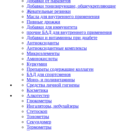
Добавки от паразитов
Добавки тонизирующие, общеукрепляющие
Жевательные резинки
Масла для внутреннего применения
Пивные дрожжи
Добавки для иммунитета
прочие БАД для внутреннего применения
Добавки и витаминны при диабете
Антиоксиданты
Антиоксидантные комплексы
Микроэлементы
Аминокислоты
Куркумин
Препараты содержащие коллаген
БАД для спортсменов
Моно- и поливитамины
Средства личной гигиены
Косметика
Алкотестер
Глюкометры
Ингаляторы, небулайзеры
Стетоскоп
Тонометры
Секундомер
Термометры