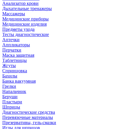
Анализатор крови
Дыхательные тренажеры
Массажеры
Медицинские приборы
Медицинские изделия
Предметы ухода
Тесты диагностические
Аптечки
Аппликаторы
Перчатки
Маска защитная
Таблетницы
Жгуты
Спринцовка
Бахилы
Банка вакуумная
Грелки
Напальчник
Беруши
Пластыри
Шприцы
Диагностические средства
Перевязочные материалы
Презервативы, гель-смазки
Иглы для шприцов