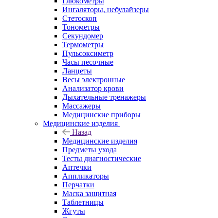
Глюкометры
Ингаляторы, небулайзеры
Стетоскоп
Тонометры
Секундомер
Термометры
Пульсоксиметр
Часы песочные
Ланцеты
Весы электронные
Анализатор крови
Дыхательные тренажеры
Массажеры
Медицинские приборы
Медицинские изделия
Назад
Медицинские изделия
Предметы ухода
Тесты диагностические
Аптечки
Аппликаторы
Перчатки
Маска защитная
Таблетницы
Жгуты