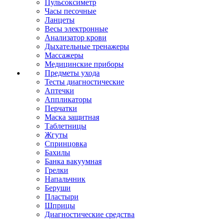
Пульсоксиметр
Часы песочные
Ланцеты
Весы электронные
Анализатор крови
Дыхательные тренажеры
Массажеры
Медицинские приборы
Предметы ухода
Тесты диагностические
Аптечки
Аппликаторы
Перчатки
Маска защитная
Таблетницы
Жгуты
Спринцовка
Бахилы
Банка вакуумная
Грелки
Напальчник
Беруши
Пластыри
Шприцы
Диагностические средства