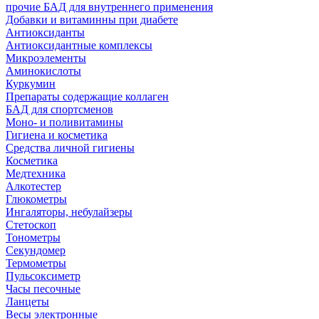
прочие БАД для внутреннего применения
Добавки и витаминны при диабете
Антиоксиданты
Антиоксидантные комплексы
Микроэлементы
Аминокислоты
Куркумин
Препараты содержащие коллаген
БАД для спортсменов
Моно- и поливитамины
Гигиена и косметика
Средства личной гигиены
Косметика
Медтехника
Алкотестер
Глюкометры
Ингаляторы, небулайзеры
Стетоскоп
Тонометры
Секундомер
Термометры
Пульсоксиметр
Часы песочные
Ланцеты
Весы электронные