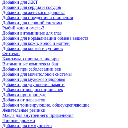
Добавки для ЖКТ
Добавки для сердца и сосудов
Добавки для женского здоровья
Добавки для похудения и очищения
Добавки для нервной системы
Рыбий жир и омега-3
Добавки витаминные для глаз
Добавки для нормализации обмена веществ
Добавки для кожи, волос и ногтей
Добавки для костей и суставов
Фиточаи
Бальзамы, сиропы, эликсиры
Витаминные комплексы бад
Добавки при заболевании вен
Добавки для мочеполовой системы
Добавки для мужского здоровья
Добавки для улучшения памяти
Добавки от вредных привычек
Добавки при простуде
Добавки от паразитов
Добавки тонизирующие, общеукрепляющие
Жевательные резинки
Масла для внутреннего применения
Пивные дрожжи
Добавки для иммунитета