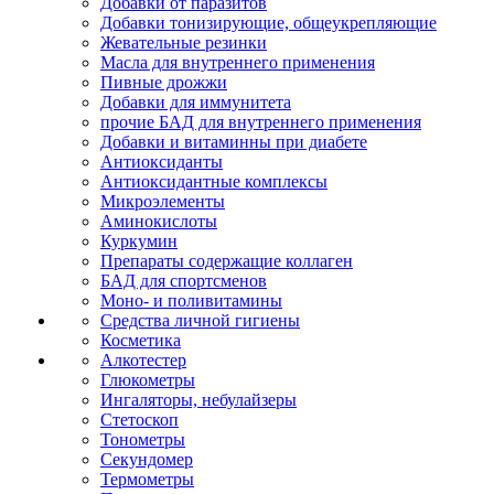
Добавки от паразитов
Добавки тонизирующие, общеукрепляющие
Жевательные резинки
Масла для внутреннего применения
Пивные дрожжи
Добавки для иммунитета
прочие БАД для внутреннего применения
Добавки и витаминны при диабете
Антиоксиданты
Антиоксидантные комплексы
Микроэлементы
Аминокислоты
Куркумин
Препараты содержащие коллаген
БАД для спортсменов
Моно- и поливитамины
Средства личной гигиены
Косметика
Алкотестер
Глюкометры
Ингаляторы, небулайзеры
Стетоскоп
Тонометры
Секундомер
Термометры