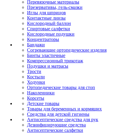
Перевязочные материалы
Презервативы, гель-смазки
Иглы для шприцов
Контактные линзы
Кислородный баллон
Спиртовые салфетки
Кислородные подушки
Концентраторы
Бандажи
Согревающие ортопедические изделия
Бинты эластичные
Компрессионный трикотаж
Подушки и матрасы
Трости
Костыли
Ходунки
Ортопедические товары для стоп
Наколенники
Корсеты
Детские товары
Товары для беременных и кормящих
Средства для детской гигиены
Антисептические средства для рук
Дезинфицирующие средства
Антисептические салфетки