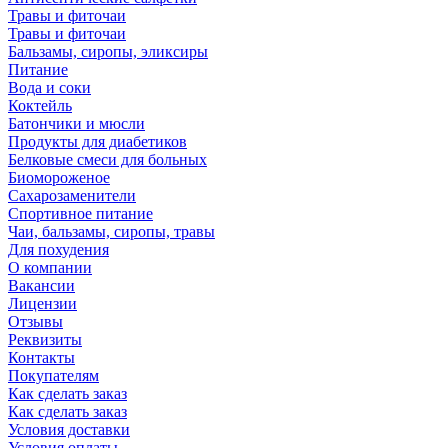
Травы и фиточаи
Травы и фиточаи
Бальзамы, сиропы, эликсиры
Питание
Вода и соки
Коктейль
Батончики и мюсли
Продукты для диабетиков
Белковые смеси для больных
Биомороженое
Сахарозаменители
Спортивное питание
Чаи, бальзамы, сиропы, травы
Для похудения
О компании
Вакансии
Лицензии
Отзывы
Реквизиты
Контакты
Покупателям
Как сделать заказ
Как сделать заказ
Условия доставки
Условия оплаты