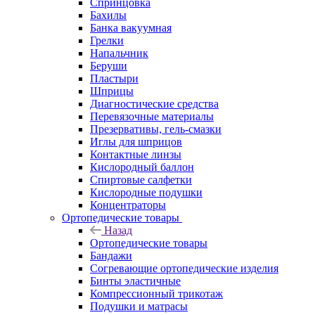
Спринцовка
Бахилы
Банка вакуумная
Грелки
Напальчник
Беруши
Пластыри
Шприцы
Диагностические средства
Перевязочные материалы
Презервативы, гель-смазки
Иглы для шприцов
Контактные линзы
Кислородный баллон
Спиртовые салфетки
Кислородные подушки
Концентраторы
Ортопедические товары
Назад
Ортопедические товары
Бандажи
Согревающие ортопедические изделия
Бинты эластичные
Компрессионный трикотаж
Подушки и матрасы