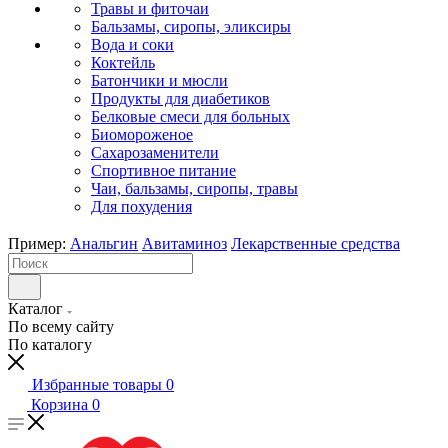
Травы и фиточаи
Бальзамы, сиропы, эликсиры
Вода и соки
Коктейль
Батончики и мюсли
Продукты для диабетиков
Белковые смеси для больных
Биомороженое
Сахарозаменители
Спортивное питание
Чаи, бальзамы, сиропы, травы
Для похудения
Пример:
Анальгин
Авитаминоз
Лекарственные средства
Каталог
По всему сайту
По каталогу
Избранные товары
0
Корзина
0