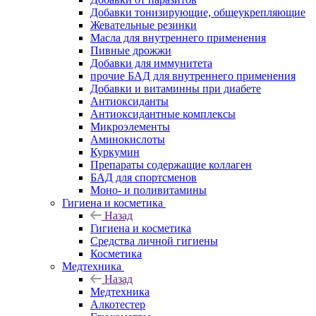
Добавки тонизирующие, общеукрепляющие
Жевательные резинки
Масла для внутреннего применения
Пивные дрожжи
Добавки для иммунитета
прочие БАД для внутреннего применения
Добавки и витаминны при диабете
Антиоксиданты
Антиоксидантные комплексы
Микроэлементы
Аминокислоты
Куркумин
Препараты содержащие коллаген
БАД для спортсменов
Моно- и поливитамины
Гигиена и косметика
Назад
Гигиена и косметика
Средства личной гигиены
Косметика
Медтехника
Назад
Медтехника
Алкотестер