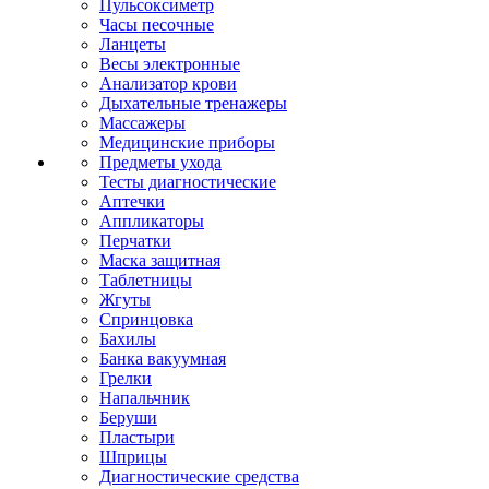
Пульсоксиметр
Часы песочные
Ланцеты
Весы электронные
Анализатор крови
Дыхательные тренажеры
Массажеры
Медицинские приборы
Предметы ухода
Тесты диагностические
Аптечки
Аппликаторы
Перчатки
Маска защитная
Таблетницы
Жгуты
Спринцовка
Бахилы
Банка вакуумная
Грелки
Напальчник
Беруши
Пластыри
Шприцы
Диагностические средства