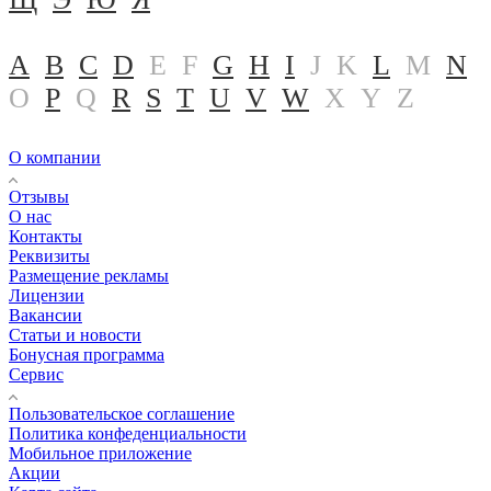
A
B
C
D
E
F
G
H
I
J
K
L
M
N
O
P
Q
R
S
T
U
V
W
X
Y
Z
О компании
Отзывы
О нас
Контакты
Реквизиты
Размещение рекламы
Лицензии
Вакансии
Статьи и новости
Бонусная программа
Сервис
Пользовательское соглашение
Политика конфеденциальности
Мобильное приложение
Акции