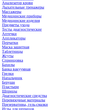
Анализатор крови
Дыхательные тренажеры
Массажеры
Медицинские приборы
Медицинские изделия
Предметы ухода
Тесты диагностические
Аптечки
Аппликаторы
Перчатки
Маска защитная
Таблетницы
Жгуты
Спринцовка
Бахилы
Банка вакуумная
Грелки
Напальчник
Беруши
Пластыри
Шприцы
Диагностические средства
Перевязочные материалы
Презервативы, гель-смазки
Иглы для шприцов