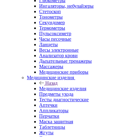
Глюкометры
Ингаляторы, небулайзеры
Стетоскоп
Тонометры
Секундомер
Термометры
Пульсоксиметр
Часы песочные
Ланцеты
Весы электронные
Анализатор крови
Дыхательные тренажеры
Массажеры
Медицинские приборы
Медицинские изделия
Назад
Медицинские изделия
Предметы ухода
Тесты диагностические
Аптечки
Аппликаторы
Перчатки
Маска защитная
Таблетницы
Жгуты