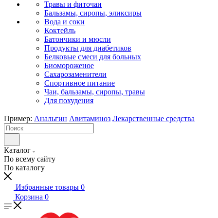
Травы и фиточаи
Бальзамы, сиропы, эликсиры
Вода и соки
Коктейль
Батончики и мюсли
Продукты для диабетиков
Белковые смеси для больных
Биомороженое
Сахарозаменители
Спортивное питание
Чаи, бальзамы, сиропы, травы
Для похудения
Пример:
Анальгин
Авитаминоз
Лекарственные средства
Каталог
По всему сайту
По каталогу
Избранные товары
0
Корзина
0