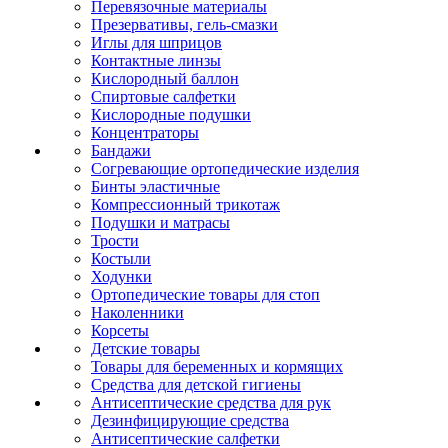
Перевязочные материалы
Презервативы, гель-смазки
Иглы для шприцов
Контактные линзы
Кислородный баллон
Спиртовые салфетки
Кислородные подушки
Концентраторы
Бандажи
Согревающие ортопедические изделия
Бинты эластичные
Компрессионный трикотаж
Подушки и матрасы
Трости
Костыли
Ходунки
Ортопедические товары для стоп
Наколенники
Корсеты
Детские товары
Товары для беременных и кормящих
Средства для детской гигиены
Антисептические средства для рук
Дезинфицирующие средства
Антисептические салфетки