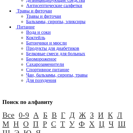
Дезинфицирующие средства
Антисептические салфетки
Травы и фиточаи
Травы и фиточаи
Бальзамы, сиропы, эликсиры
Питание
Вода и соки
Коктейль
Батончики и мюсли
Продукты для диабетиков
Белковые смеси для больных
Биомороженое
Сахарозаменители
Спортивное питание
Чаи, бальзамы, сиропы, травы
Для похудения
Поиск по алфавиту
Все
0-9
А
Б
В
Г
Д
Ж
З
И
К
Л
М
Н
О
П
Р
С
Т
У
Ф
Х
Ц
Ч
Ш
Щ
Э
Ю
Я