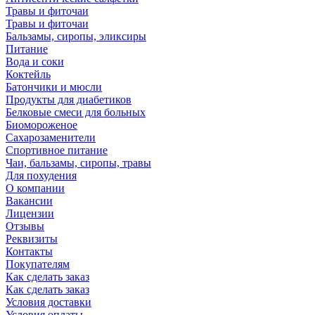
Травы и фиточаи
Травы и фиточаи
Бальзамы, сиропы, эликсиры
Питание
Вода и соки
Коктейль
Батончики и мюсли
Продукты для диабетиков
Белковые смеси для больных
Биомороженое
Сахарозаменители
Спортивное питание
Чаи, бальзамы, сиропы, травы
Для похудения
О компании
Вакансии
Лицензии
Отзывы
Реквизиты
Контакты
Покупателям
Как сделать заказ
Как сделать заказ
Условия доставки
Условия оплаты