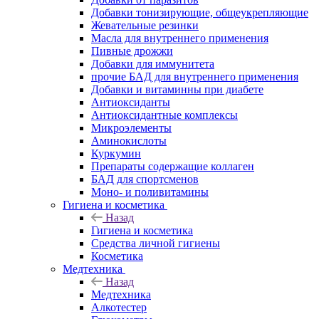
Добавки тонизирующие, общеукрепляющие
Жевательные резинки
Масла для внутреннего применения
Пивные дрожжи
Добавки для иммунитета
прочие БАД для внутреннего применения
Добавки и витаминны при диабете
Антиоксиданты
Антиоксидантные комплексы
Микроэлементы
Аминокислоты
Куркумин
Препараты содержащие коллаген
БАД для спортсменов
Моно- и поливитамины
Гигиена и косметика
Назад
Гигиена и косметика
Средства личной гигиены
Косметика
Медтехника
Назад
Медтехника
Алкотестер