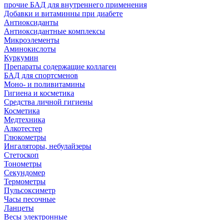
прочие БАД для внутреннего применения
Добавки и витаминны при диабете
Антиоксиданты
Антиоксидантные комплексы
Микроэлементы
Аминокислоты
Куркумин
Препараты содержащие коллаген
БАД для спортсменов
Моно- и поливитамины
Гигиена и косметика
Средства личной гигиены
Косметика
Медтехника
Алкотестер
Глюкометры
Ингаляторы, небулайзеры
Стетоскоп
Тонометры
Секундомер
Термометры
Пульсоксиметр
Часы песочные
Ланцеты
Весы электронные