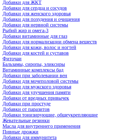
Добавки для ЖКТ
Добавки для сердца и сосудов
Добавки для женского здоровья
Добавки для похудения и очищения
Добавки для нервной системы
Рыбий жир и омега-3
Добавки витаминные для глаз
Добавки для нормализации обмена веществ
Добавки для кожи, волос и ногтей
Добавки для костей и суставов
Фиточаи
Бальзамы, сиропы, эликсиры
Витаминные комплексы бад
Добавки при заболевании вен
Добавки для мочеполовой системы
Добавки для мужского здоровья
Добавки для улучшения памяти
Добавки от вредных привычек
Добавки при простуде
Добавки от паразитов
Добавки тонизирующие, общеукрепляющие
Жевательные резинки
Масла для внутреннего применения
Пивные дрожжи
Добавки для иммунитета