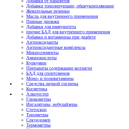
Добавки от паразитов
Добавки тонизирующие, общеукрепляющие
Жевательные резинки
Масла для внутреннего применения
Пивные дрожжи
Добавки для иммунитета
прочие БАД для внутреннего применения
Добавки и витаминны при диабете
Антиоксиданты
Антиоксидантные комплексы
Микроэлементы
Аминокислоты
Куркумин
Препараты содержащие коллаген
БАД для спортсменов
Моно- и поливитамины
Средства личной гигиены
Косметика
Алкотестер
Глюкометры
Ингаляторы, небулайзеры
Стетоскоп
Тонометры
Секундомер
Термометры