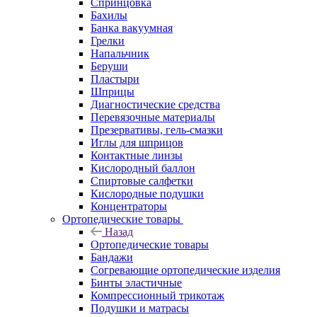
Спринцовка
Бахилы
Банка вакуумная
Грелки
Напальчник
Беруши
Пластыри
Шприцы
Диагностические средства
Перевязочные материалы
Презервативы, гель-смазки
Иглы для шприцов
Контактные линзы
Кислородный баллон
Спиртовые салфетки
Кислородные подушки
Концентраторы
Ортопедические товары
Назад
Ортопедические товары
Бандажи
Согревающие ортопедические изделия
Бинты эластичные
Компрессионный трикотаж
Подушки и матрасы