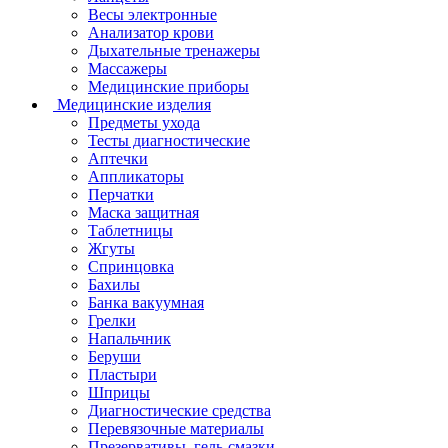
Весы электронные
Анализатор крови
Дыхательные тренажеры
Массажеры
Медицинские приборы
Медицинские изделия
Предметы ухода
Тесты диагностические
Аптечки
Аппликаторы
Перчатки
Маска защитная
Таблетницы
Жгуты
Спринцовка
Бахилы
Банка вакуумная
Грелки
Напальчник
Беруши
Пластыри
Шприцы
Диагностические средства
Перевязочные материалы
Презервативы, гель-смазки