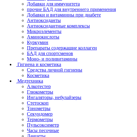
Добавки для иммунитета
прочие БАД для внутреннего применения
Добавки и витаминны при диабете
Антиоксиданты
Антиоксидантные комплексы
Микроэлементы
Аминокислоты
Куркумин
Препараты содержащие коллаген
БАД для спортсменов
Моно- и поливитамины
Гигиена и косметика
Средства личной гигиены
Косметика
Медтехника
Алкотестер
Глюкометры
Ингаляторы, небулайзеры
Стетоскоп
Тонометры
Секундомер
Термометры
Пульсоксиметр
Часы песочные
Ланцеты