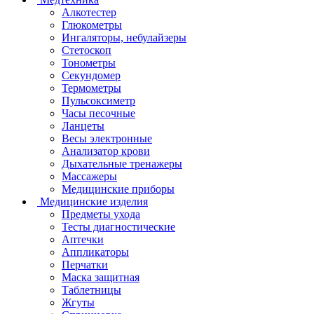
Алкотестер
Глюкометры
Ингаляторы, небулайзеры
Стетоскоп
Тонометры
Секундомер
Термометры
Пульсоксиметр
Часы песочные
Ланцеты
Весы электронные
Анализатор крови
Дыхательные тренажеры
Массажеры
Медицинские приборы
Медицинские изделия
Предметы ухода
Тесты диагностические
Аптечки
Аппликаторы
Перчатки
Маска защитная
Таблетницы
Жгуты