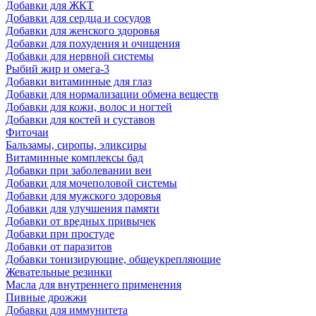
Добавки для ЖКТ
Добавки для сердца и сосудов
Добавки для женского здоровья
Добавки для похудения и очищения
Добавки для нервной системы
Рыбий жир и омега-3
Добавки витаминные для глаз
Добавки для нормализации обмена веществ
Добавки для кожи, волос и ногтей
Добавки для костей и суставов
Фиточаи
Бальзамы, сиропы, эликсиры
Витаминные комплексы бад
Добавки при заболевании вен
Добавки для мочеполовой системы
Добавки для мужского здоровья
Добавки для улучшения памяти
Добавки от вредных привычек
Добавки при простуде
Добавки от паразитов
Добавки тонизирующие, общеукрепляющие
Жевательные резинки
Масла для внутреннего применения
Пивные дрожжи
Добавки для иммунитета