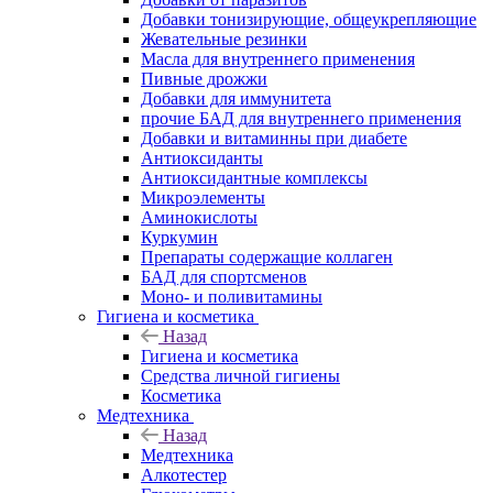
Добавки тонизирующие, общеукрепляющие
Жевательные резинки
Масла для внутреннего применения
Пивные дрожжи
Добавки для иммунитета
прочие БАД для внутреннего применения
Добавки и витаминны при диабете
Антиоксиданты
Антиоксидантные комплексы
Микроэлементы
Аминокислоты
Куркумин
Препараты содержащие коллаген
БАД для спортсменов
Моно- и поливитамины
Гигиена и косметика
Назад
Гигиена и косметика
Средства личной гигиены
Косметика
Медтехника
Назад
Медтехника
Алкотестер