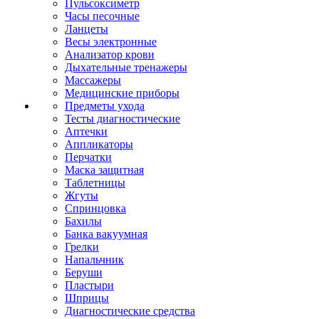
Пульсоксиметр
Часы песочные
Ланцеты
Весы электронные
Анализатор крови
Дыхательные тренажеры
Массажеры
Медицинские приборы
Предметы ухода
Тесты диагностические
Аптечки
Аппликаторы
Перчатки
Маска защитная
Таблетницы
Жгуты
Спринцовка
Бахилы
Банка вакуумная
Грелки
Напальчник
Беруши
Пластыри
Шприцы
Диагностические средства