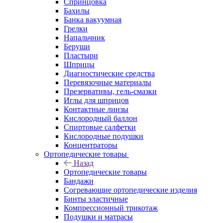
Спринцовка
Бахилы
Банка вакуумная
Грелки
Напальчник
Беруши
Пластыри
Шприцы
Диагностические средства
Перевязочные материалы
Презервативы, гель-смазки
Иглы для шприцов
Контактные линзы
Кислородный баллон
Спиртовые салфетки
Кислородные подушки
Концентраторы
Ортопедические товары
Назад
Ортопедические товары
Бандажи
Согревающие ортопедические изделия
Бинты эластичные
Компрессионный трикотаж
Подушки и матрасы