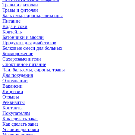
Травы и фиточаи
Травы и фиточаи
Бальзамы, сиропы, эликсиры
Питание
Вода и соки
Коктейль
Батончики и мюсли
Продукты для диабетиков
Белковые смеси для больных
Биомороженое
Сахарозаменители
Спортивное питание
Чаи, бальзамы, сиропы, травы
Для похудения
О компании
Вакансии
Лицензии
Отзывы
Реквизиты
Контакты
Покупателям
Как сделать заказ
Как сделать заказ
Условия доставки
Условия оплаты