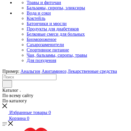
Травы и фиточаи
Бальзамы, сиропы, эликсиры
Вода и соки
Коктейль
Батончики и мюсли
Продукты для диабетиков
Белковые смеси для больных
Биомороженое
Сахарозаменители
Спортивное питание
Чаи, бальзамы, сиропы, травы
Для похудения
Пример:
Анальгин
Авитаминоз
Лекарственные средства
Каталог
По всему сайту
По каталогу
Избранные товары
0
Корзина
0