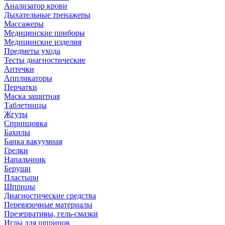
Анализатор крови
Дыхательные тренажеры
Массажеры
Медицинские приборы
Медицинские изделия
Предметы ухода
Тесты диагностические
Аптечки
Аппликаторы
Перчатки
Маска защитная
Таблетницы
Жгуты
Спринцовка
Бахилы
Банка вакуумная
Грелки
Напальчник
Беруши
Пластыри
Шприцы
Диагностические средства
Перевязочные материалы
Презервативы, гель-смазки
Иглы для шприцов