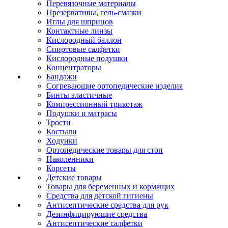
Перевязочные материалы
Презервативы, гель-смазки
Иглы для шприцов
Контактные линзы
Кислородный баллон
Спиртовые салфетки
Кислородные подушки
Концентраторы
Бандажи
Согревающие ортопедические изделия
Бинты эластичные
Компрессионный трикотаж
Подушки и матрасы
Трости
Костыли
Ходунки
Ортопедические товары для стоп
Наколенники
Корсеты
Детские товары
Товары для беременных и кормящих
Средства для детской гигиены
Антисептические средства для рук
Дезинфицирующие средства
Антисептические салфетки