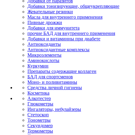
Добавки от паразитов
Добавки тонизирующие, общеукрепляющие
Жевательные резинки
Масла для внутреннего применения
Пивные дрожжи
Добавки для иммунитета
прочие БАД для внутреннего применения
Добавки и витаминны при диабете
Антиоксиданты
Антиоксидантные комплексы
Микроэлементы
Аминокислоты
Куркумин
Препараты содержащие коллаген
БАД для спортсменов
Моно- и поливитамины
Средства личной гигиены
Косметика
Алкотестер
Глюкометры
Ингаляторы, небулайзеры
Стетоскоп
Тонометры
Секундомер
Термометры