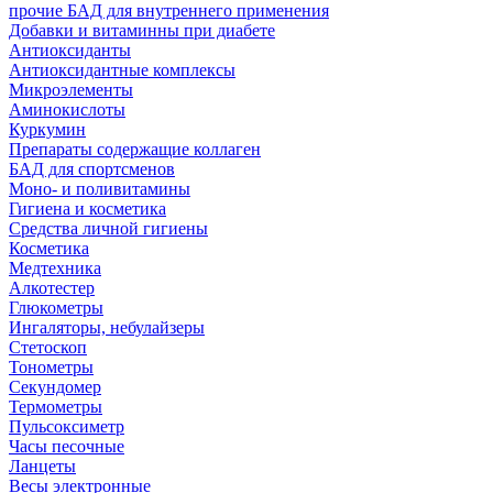
прочие БАД для внутреннего применения
Добавки и витаминны при диабете
Антиоксиданты
Антиоксидантные комплексы
Микроэлементы
Аминокислоты
Куркумин
Препараты содержащие коллаген
БАД для спортсменов
Моно- и поливитамины
Гигиена и косметика
Средства личной гигиены
Косметика
Медтехника
Алкотестер
Глюкометры
Ингаляторы, небулайзеры
Стетоскоп
Тонометры
Секундомер
Термометры
Пульсоксиметр
Часы песочные
Ланцеты
Весы электронные