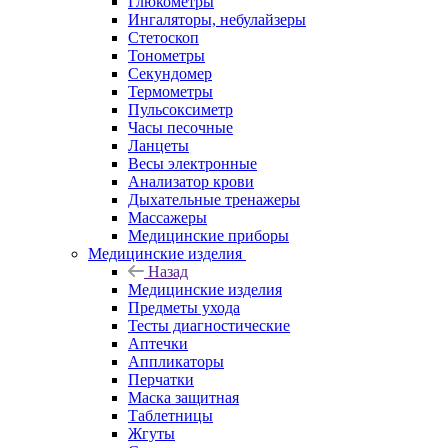
Глюкометры
Ингаляторы, небулайзеры
Стетоскоп
Тонометры
Секундомер
Термометры
Пульсоксиметр
Часы песочные
Ланцеты
Весы электронные
Анализатор крови
Дыхательные тренажеры
Массажеры
Медицинские приборы
Медицинские изделия
Назад
Медицинские изделия
Предметы ухода
Тесты диагностические
Аптечки
Аппликаторы
Перчатки
Маска защитная
Таблетницы
Жгуты