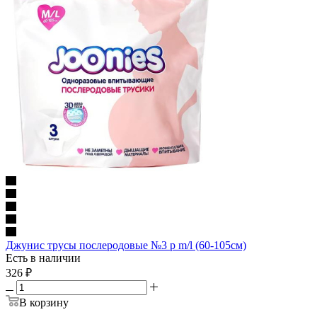
Джунис трусы послеродовые №3 р m/l (60-105см)
Есть в наличии
326
₽
В корзину