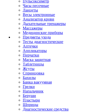
Пульсоксиметр
Часы песочные
Ланцеты
Весы электронные
Анализатор крови
Дыхательные тренажеры
Массажеры
Медицинские приборы
Предметы ухода
Тесты диагностические
Аптечки
Аппликаторы
Перчатки
Маска защитная
Таблетницы
Жгуты
Спринцовка
Бахилы
Банка вакуумная
Грелки
Напальчник
Беруши
Пластыри
Шприцы
Диагностические средства