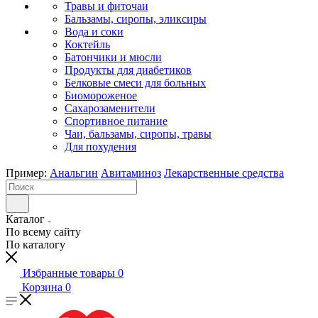
Травы и фиточаи
Бальзамы, сиропы, эликсиры
Вода и соки
Коктейль
Батончики и мюсли
Продукты для диабетиков
Белковые смеси для больных
Биомороженое
Сахарозаменители
Спортивное питание
Чаи, бальзамы, сиропы, травы
Для похудения
Пример:
Анальгин
Авитаминоз
Лекарственные средства
Каталог
По всему сайту
По каталогу
Избранные товары
0
Корзина
0