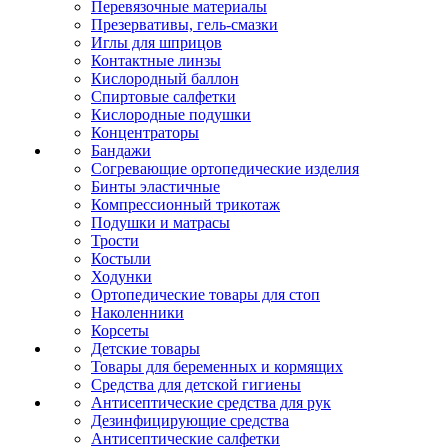
Перевязочные материалы
Презервативы, гель-смазки
Иглы для шприцов
Контактные линзы
Кислородный баллон
Спиртовые салфетки
Кислородные подушки
Концентраторы
Бандажи
Согревающие ортопедические изделия
Бинты эластичные
Компрессионный трикотаж
Подушки и матрасы
Трости
Костыли
Ходунки
Ортопедические товары для стоп
Наколенники
Корсеты
Детские товары
Товары для беременных и кормящих
Средства для детской гигиены
Антисептические средства для рук
Дезинфицирующие средства
Антисептические салфетки