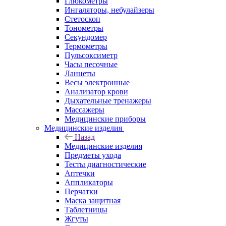
Глюкометры
Ингаляторы, небулайзеры
Стетоскоп
Тонометры
Секундомер
Термометры
Пульсоксиметр
Часы песочные
Ланцеты
Весы электронные
Анализатор крови
Дыхательные тренажеры
Массажеры
Медицинские приборы
Медицинские изделия
Назад
Медицинские изделия
Предметы ухода
Тесты диагностические
Аптечки
Аппликаторы
Перчатки
Маска защитная
Таблетницы
Жгуты