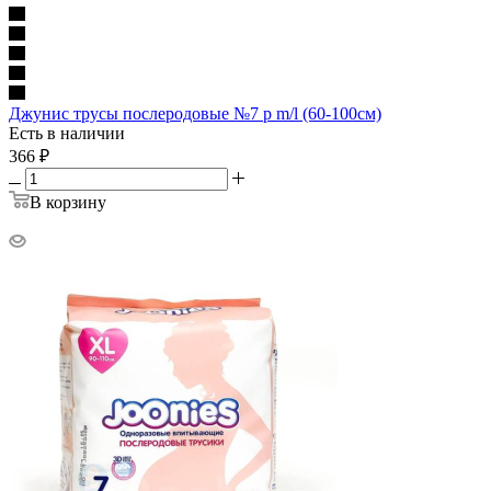
Джунис трусы послеродовые №7 р m/l (60-100см)
Есть в наличии
366
₽
В корзину