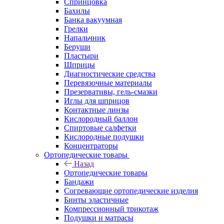
Спринцовка
Бахилы
Банка вакуумная
Грелки
Напальчник
Беруши
Пластыри
Шприцы
Диагностические средства
Перевязочные материалы
Презервативы, гель-смазки
Иглы для шприцов
Контактные линзы
Кислородный баллон
Спиртовые салфетки
Кислородные подушки
Концентраторы
Ортопедические товары
Назад
Ортопедические товары
Бандажи
Согревающие ортопедические изделия
Бинты эластичные
Компрессионный трикотаж
Подушки и матрасы