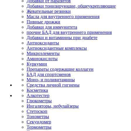
Добавки от паразитов
Добавки тонизирующие, общеукрепляющие
Жевательные резинки
Масла для внутреннего применения
Пивные дрожжи
Добавки для иммунитета
прочие БАД для внутреннего применения
Добавки и витаминны при диабете
Антиоксиданты
Антиоксидантные комплексы
Микроэлементы
Аминокислоты
Куркумин
Препараты содержащие коллаген
БАД для спортсменов
Моно- и поливитамины
Средства личной гигиены
Косметика
Алкотестер
Глюкометры
Ингаляторы, небулайзеры
Стетоскоп
Тонометры
Секундомер
Термометры