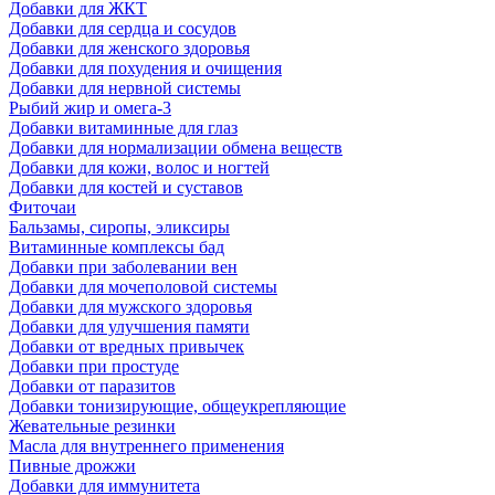
Добавки для ЖКТ
Добавки для сердца и сосудов
Добавки для женского здоровья
Добавки для похудения и очищения
Добавки для нервной системы
Рыбий жир и омега-3
Добавки витаминные для глаз
Добавки для нормализации обмена веществ
Добавки для кожи, волос и ногтей
Добавки для костей и суставов
Фиточаи
Бальзамы, сиропы, эликсиры
Витаминные комплексы бад
Добавки при заболевании вен
Добавки для мочеполовой системы
Добавки для мужского здоровья
Добавки для улучшения памяти
Добавки от вредных привычек
Добавки при простуде
Добавки от паразитов
Добавки тонизирующие, общеукрепляющие
Жевательные резинки
Масла для внутреннего применения
Пивные дрожжи
Добавки для иммунитета