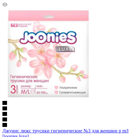
Джунис люкс трусики гигиенические №3 для женщин р m/l
[joonies luxe]