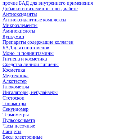
прочие БАД для внутреннего применения
Добавки и витаминны при диабете
Антиоксиданты
Антиоксидантные комплексы
Микроэлементы
Аминокислоты
Куркумин
Препараты содержащие коллаген
БАД для спортсменов
Моно- и поливитамины
Гигиена и косметика
Средства личной гигиены
Косметика
Медтехника
Алкотестер
Глюкометры
Ингаляторы, небулайзеры
Стетоскоп
Тонометры
Секундомер
Термометры
Пульсоксиметр
Часы песочные
Ланцеты
Весы электронные