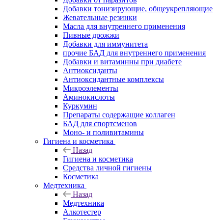
Добавки тонизирующие, общеукрепляющие
Жевательные резинки
Масла для внутреннего применения
Пивные дрожжи
Добавки для иммунитета
прочие БАД для внутреннего применения
Добавки и витаминны при диабете
Антиоксиданты
Антиоксидантные комплексы
Микроэлементы
Аминокислоты
Куркумин
Препараты содержащие коллаген
БАД для спортсменов
Моно- и поливитамины
Гигиена и косметика
Назад
Гигиена и косметика
Средства личной гигиены
Косметика
Медтехника
Назад
Медтехника
Алкотестер