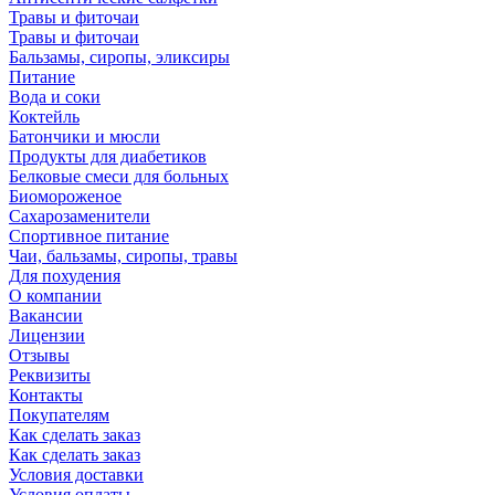
Травы и фиточаи
Травы и фиточаи
Бальзамы, сиропы, эликсиры
Питание
Вода и соки
Коктейль
Батончики и мюсли
Продукты для диабетиков
Белковые смеси для больных
Биомороженое
Сахарозаменители
Спортивное питание
Чаи, бальзамы, сиропы, травы
Для похудения
О компании
Вакансии
Лицензии
Отзывы
Реквизиты
Контакты
Покупателям
Как сделать заказ
Как сделать заказ
Условия доставки
Условия оплаты