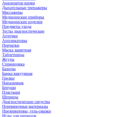
Анализатор крови
Дыхательные тренажеры
Массажеры
Медицинские приборы
Медицинские изделия
Предметы ухода
Тесты диагностические
Аптечки
Аппликаторы
Перчатки
Маска защитная
Таблетницы
Жгуты
Спринцовка
Бахилы
Банка вакуумная
Грелки
Напальчник
Беруши
Пластыри
Шприцы
Диагностические средства
Перевязочные материалы
Презервативы, гель-смазки
Иглы для шприцов