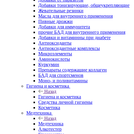
Добавки тонизирующие, общеукрепляющие
Жевательные резинки
Масла для внутреннего применения
Пивные дрожжи
Добавки для иммунитета
прочие БАД для внутреннего применения
Добавки и витаминны при диабете
Антиоксиданты
Антиоксидантные комплексы
Микроэлементы
Аминокислоты
Куркумин
Препараты содержащие коллаген
БАД для спортсменов
Моно- и поливитамины
Гигиена и косметика
Назад
Гигиена и косметика
Средства личной гигиены
Косметика
Медтехника
Назад
Медтехника
Алкотестер