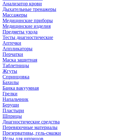
Анализатор крови
Дыхательные тренажеры
Массажеры
Медицинские приборы
Медицинские изделия
Предметы ухода
Тесты диагностические
Аптечки
Аппликаторы
Перчатки
Маска защитная
Таблетницы
Жгуты
Спринцовка
Бахилы
Банка вакуумная
Грелки
Напальчник
Беруши
Пластыри
Шприцы
Диагностические средства
Перевязочные материалы
Презервативы, гель-смазки
Иглы для шприцов