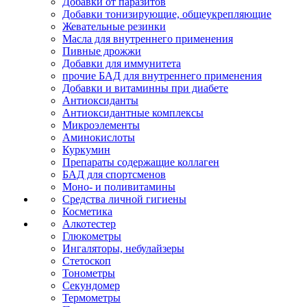
Добавки от паразитов
Добавки тонизирующие, общеукрепляющие
Жевательные резинки
Масла для внутреннего применения
Пивные дрожжи
Добавки для иммунитета
прочие БАД для внутреннего применения
Добавки и витаминны при диабете
Антиоксиданты
Антиоксидантные комплексы
Микроэлементы
Аминокислоты
Куркумин
Препараты содержащие коллаген
БАД для спортсменов
Моно- и поливитамины
Средства личной гигиены
Косметика
Алкотестер
Глюкометры
Ингаляторы, небулайзеры
Стетоскоп
Тонометры
Секундомер
Термометры