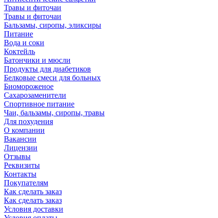
Травы и фиточаи
Травы и фиточаи
Бальзамы, сиропы, эликсиры
Питание
Вода и соки
Коктейль
Батончики и мюсли
Продукты для диабетиков
Белковые смеси для больных
Биомороженое
Сахарозаменители
Спортивное питание
Чаи, бальзамы, сиропы, травы
Для похудения
О компании
Вакансии
Лицензии
Отзывы
Реквизиты
Контакты
Покупателям
Как сделать заказ
Как сделать заказ
Условия доставки
Условия оплаты