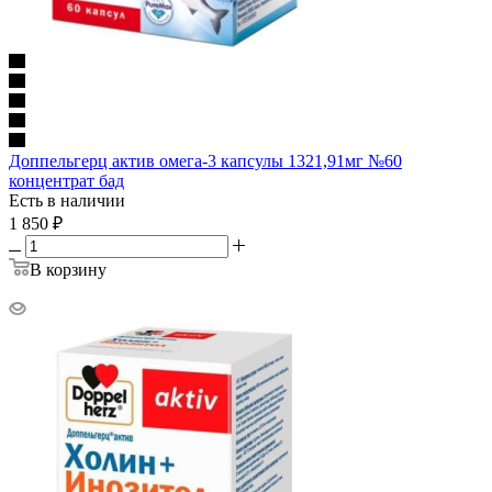
Доппельгерц актив омега-3 капсулы 1321,91мг №60
концентрат бад
Есть в наличии
1 850
₽
В корзину