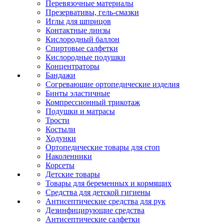
Перевязочные материалы
Презервативы, гель-смазки
Иглы для шприцов
Контактные линзы
Кислородный баллон
Спиртовые салфетки
Кислородные подушки
Концентраторы
Бандажи
Согревающие ортопедические изделия
Бинты эластичные
Компрессионный трикотаж
Подушки и матрасы
Трости
Костыли
Ходунки
Ортопедические товары для стоп
Наколенники
Корсеты
Детские товары
Товары для беременных и кормящих
Средства для детской гигиены
Антисептические средства для рук
Дезинфицирующие средства
Антисептические салфетки