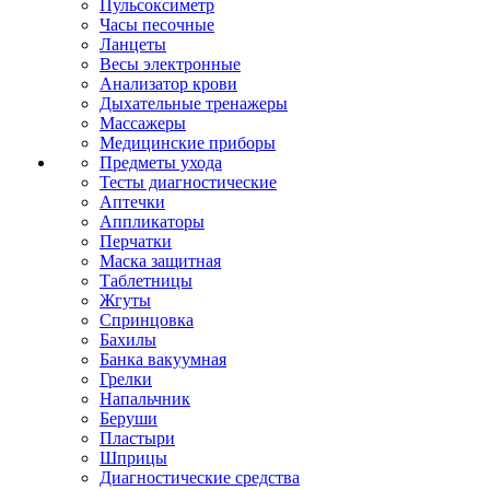
Пульсоксиметр
Часы песочные
Ланцеты
Весы электронные
Анализатор крови
Дыхательные тренажеры
Массажеры
Медицинские приборы
Предметы ухода
Тесты диагностические
Аптечки
Аппликаторы
Перчатки
Маска защитная
Таблетницы
Жгуты
Спринцовка
Бахилы
Банка вакуумная
Грелки
Напальчник
Беруши
Пластыри
Шприцы
Диагностические средства