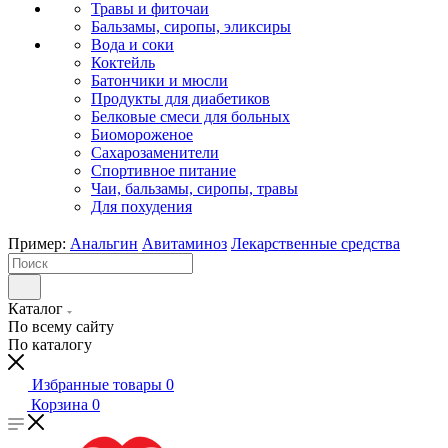
Травы и фиточаи
Бальзамы, сиропы, эликсиры
Вода и соки
Коктейль
Батончики и мюсли
Продукты для диабетиков
Белковые смеси для больных
Биомороженое
Сахарозаменители
Спортивное питание
Чаи, бальзамы, сиропы, травы
Для похудения
Пример:
Анальгин
Авитаминоз
Лекарственные средства
Каталог
По всему сайту
По каталогу
Избранные товары
0
Корзина
0