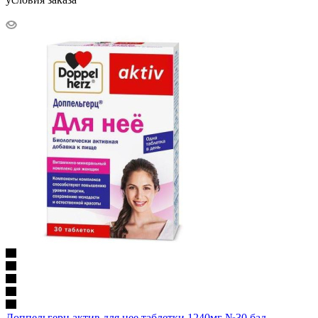
Доппельгерц актив для нее таблетки 1240мг №30 бад