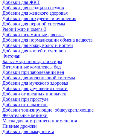
Добавки для ЖКТ
Добавки для сердца и сосудов
Добавки для женского здоровья
Добавки для похудения и очищения
Добавки для нервной системы
Рыбий жир и омега-3
Добавки витаминные для глаз
Добавки для нормализации обмена веществ
Добавки для кожи, волос и ногтей
Добавки для костей и суставов
Фиточаи
Бальзамы, сиропы, эликсиры
Витаминные комплексы бад
Добавки при заболевании вен
Добавки для мочеполовой системы
Добавки для мужского здоровья
Добавки для улучшения памяти
Добавки от вредных привычек
Добавки при простуде
Добавки от паразитов
Добавки тонизирующие, общеукрепляющие
Жевательные резинки
Масла для внутреннего применения
Пивные дрожжи
Добавки для иммунитета