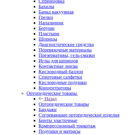
Спринцовка
Бахилы
Банка вакуумная
Грелки
Напальчник
Беруши
Пластыри
Шприцы
Диагностические средства
Перевязочные материалы
Презервативы, гель-смазки
Иглы для шприцов
Контактные линзы
Кислородный баллон
Спиртовые салфетки
Кислородные подушки
Концентраторы
Ортопедические товары
Назад
Ортопедические товары
Бандажи
Согревающие ортопедические изделия
Бинты эластичные
Компрессионный трикотаж
Подушки и матрасы