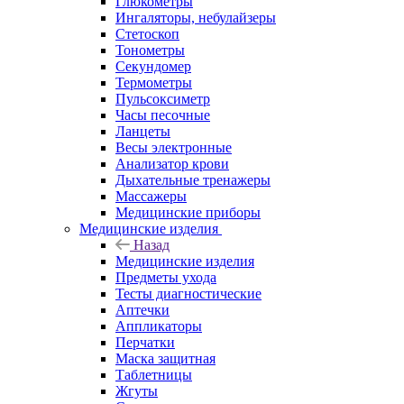
Глюкометры
Ингаляторы, небулайзеры
Стетоскоп
Тонометры
Секундомер
Термометры
Пульсоксиметр
Часы песочные
Ланцеты
Весы электронные
Анализатор крови
Дыхательные тренажеры
Массажеры
Медицинские приборы
Медицинские изделия
Назад
Медицинские изделия
Предметы ухода
Тесты диагностические
Аптечки
Аппликаторы
Перчатки
Маска защитная
Таблетницы
Жгуты