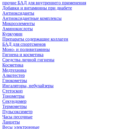
прочие БАД для внутреннего применения
Добавки и витаминны при диабете
Антиоксиданты
Антиоксидантные комплексы
Микроэлементы
Аминокислоты
Куркумин
Препараты содержащие коллаген
БАД для спортсменов
Моно- и поливитамины
Гигиена и косметика
Средства личной гигиены
Косметика
Медтехника
Алкотестер
Глюкометры
Ингаляторы, небулайзеры
Стетоскоп
Тонометры
Секундомер
Термометры
Пульсоксиметр
Часы песочные
Ланцеты
Весы электронные