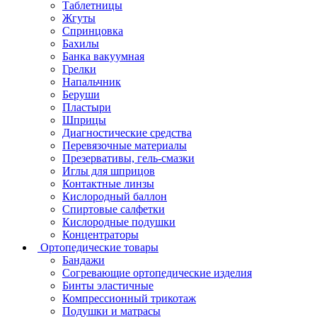
Таблетницы
Жгуты
Спринцовка
Бахилы
Банка вакуумная
Грелки
Напальчник
Беруши
Пластыри
Шприцы
Диагностические средства
Перевязочные материалы
Презервативы, гель-смазки
Иглы для шприцов
Контактные линзы
Кислородный баллон
Спиртовые салфетки
Кислородные подушки
Концентраторы
Ортопедические товары
Бандажи
Согревающие ортопедические изделия
Бинты эластичные
Компрессионный трикотаж
Подушки и матрасы