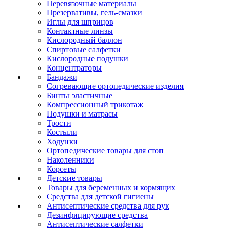
Перевязочные материалы
Презервативы, гель-смазки
Иглы для шприцов
Контактные линзы
Кислородный баллон
Спиртовые салфетки
Кислородные подушки
Концентраторы
Бандажи
Согревающие ортопедические изделия
Бинты эластичные
Компрессионный трикотаж
Подушки и матрасы
Трости
Костыли
Ходунки
Ортопедические товары для стоп
Наколенники
Корсеты
Детские товары
Товары для беременных и кормящих
Средства для детской гигиены
Антисептические средства для рук
Дезинфицирующие средства
Антисептические салфетки