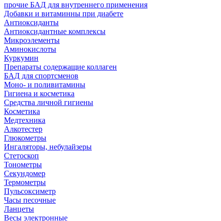
прочие БАД для внутреннего применения
Добавки и витаминны при диабете
Антиоксиданты
Антиоксидантные комплексы
Микроэлементы
Аминокислоты
Куркумин
Препараты содержащие коллаген
БАД для спортсменов
Моно- и поливитамины
Гигиена и косметика
Средства личной гигиены
Косметика
Медтехника
Алкотестер
Глюкометры
Ингаляторы, небулайзеры
Стетоскоп
Тонометры
Секундомер
Термометры
Пульсоксиметр
Часы песочные
Ланцеты
Весы электронные