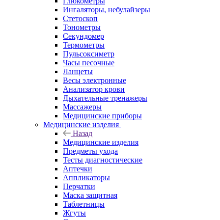
Глюкометры
Ингаляторы, небулайзеры
Стетоскоп
Тонометры
Секундомер
Термометры
Пульсоксиметр
Часы песочные
Ланцеты
Весы электронные
Анализатор крови
Дыхательные тренажеры
Массажеры
Медицинские приборы
Медицинские изделия
Назад
Медицинские изделия
Предметы ухода
Тесты диагностические
Аптечки
Аппликаторы
Перчатки
Маска защитная
Таблетницы
Жгуты