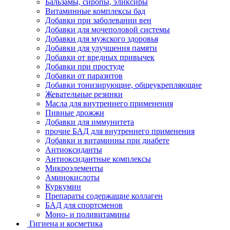
Бальзамы, сиропы, эликсиры
Витаминные комплексы бад
Добавки при заболевании вен
Добавки для мочеполовой системы
Добавки для мужского здоровья
Добавки для улучшения памяти
Добавки от вредных привычек
Добавки при простуде
Добавки от паразитов
Добавки тонизирующие, общеукрепляющие
Жевательные резинки
Масла для внутреннего применения
Пивные дрожжи
Добавки для иммунитета
прочие БАД для внутреннего применения
Добавки и витаминны при диабете
Антиоксиданты
Антиоксидантные комплексы
Микроэлементы
Аминокислоты
Куркумин
Препараты содержащие коллаген
БАД для спортсменов
Моно- и поливитамины
Гигиена и косметика