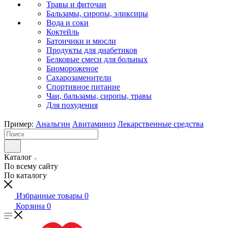
Травы и фиточаи
Бальзамы, сиропы, эликсиры
Вода и соки
Коктейль
Батончики и мюсли
Продукты для диабетиков
Белковые смеси для больных
Биомороженое
Сахарозаменители
Спортивное питание
Чаи, бальзамы, сиропы, травы
Для похудения
Пример:
Анальгин
Авитаминоз
Лекарственные средства
Каталог
По всему сайту
По каталогу
Избранные товары
0
Корзина
0