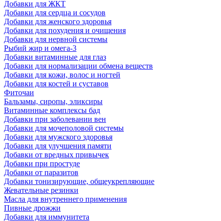
Добавки для ЖКТ
Добавки для сердца и сосудов
Добавки для женского здоровья
Добавки для похудения и очищения
Добавки для нервной системы
Рыбий жир и омега-3
Добавки витаминные для глаз
Добавки для нормализации обмена веществ
Добавки для кожи, волос и ногтей
Добавки для костей и суставов
Фиточаи
Бальзамы, сиропы, эликсиры
Витаминные комплексы бад
Добавки при заболевании вен
Добавки для мочеполовой системы
Добавки для мужского здоровья
Добавки для улучшения памяти
Добавки от вредных привычек
Добавки при простуде
Добавки от паразитов
Добавки тонизирующие, общеукрепляющие
Жевательные резинки
Масла для внутреннего применения
Пивные дрожжи
Добавки для иммунитета