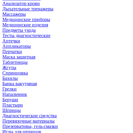
Анализатор крови
Дыхательные тренажеры
Массажеры
Медицинские приборы
Медицинские изделия
Предметы ухода
Тесты диагностические
Аптечки
Аппликаторы
Перчатки
Маска защитная
Таблетницы
Жгуты
Спринцовка
Бахилы
Банка вакуумная
Грелки
Напальчник
Беруши
Пластыри
Шприцы
Диагностические средства
Перевязочные материалы
Презервативы, гель-смазки
Иглы для шприцов