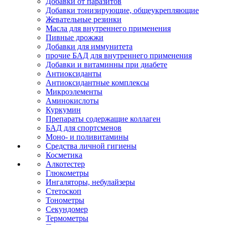
Добавки от паразитов
Добавки тонизирующие, общеукрепляющие
Жевательные резинки
Масла для внутреннего применения
Пивные дрожжи
Добавки для иммунитета
прочие БАД для внутреннего применения
Добавки и витаминны при диабете
Антиоксиданты
Антиоксидантные комплексы
Микроэлементы
Аминокислоты
Куркумин
Препараты содержащие коллаген
БАД для спортсменов
Моно- и поливитамины
Средства личной гигиены
Косметика
Алкотестер
Глюкометры
Ингаляторы, небулайзеры
Стетоскоп
Тонометры
Секундомер
Термометры