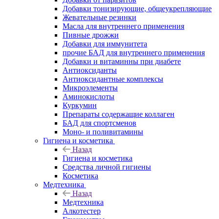
Добавки тонизирующие, общеукрепляющие
Жевательные резинки
Масла для внутреннего применения
Пивные дрожжи
Добавки для иммунитета
прочие БАД для внутреннего применения
Добавки и витаминны при диабете
Антиоксиданты
Антиоксидантные комплексы
Микроэлементы
Аминокислоты
Куркумин
Препараты содержащие коллаген
БАД для спортсменов
Моно- и поливитамины
Гигиена и косметика
Назад
Гигиена и косметика
Средства личной гигиены
Косметика
Медтехника
Назад
Медтехника
Алкотестер