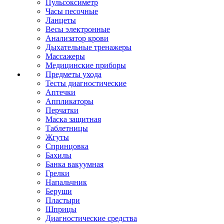
Пульсоксиметр
Часы песочные
Ланцеты
Весы электронные
Анализатор крови
Дыхательные тренажеры
Массажеры
Медицинские приборы
Предметы ухода
Тесты диагностические
Аптечки
Аппликаторы
Перчатки
Маска защитная
Таблетницы
Жгуты
Спринцовка
Бахилы
Банка вакуумная
Грелки
Напальчник
Беруши
Пластыри
Шприцы
Диагностические средства