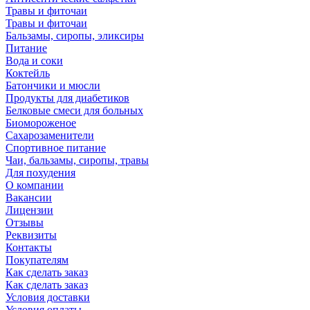
Травы и фиточаи
Травы и фиточаи
Бальзамы, сиропы, эликсиры
Питание
Вода и соки
Коктейль
Батончики и мюсли
Продукты для диабетиков
Белковые смеси для больных
Биомороженое
Сахарозаменители
Спортивное питание
Чаи, бальзамы, сиропы, травы
Для похудения
О компании
Вакансии
Лицензии
Отзывы
Реквизиты
Контакты
Покупателям
Как сделать заказ
Как сделать заказ
Условия доставки
Условия оплаты