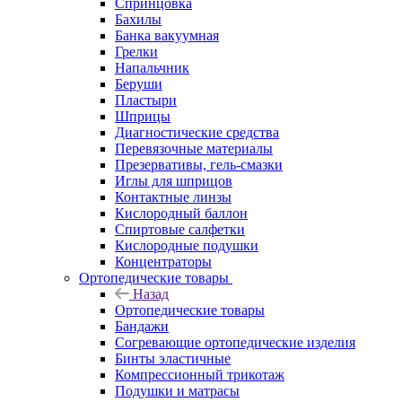
Спринцовка
Бахилы
Банка вакуумная
Грелки
Напальчник
Беруши
Пластыри
Шприцы
Диагностические средства
Перевязочные материалы
Презервативы, гель-смазки
Иглы для шприцов
Контактные линзы
Кислородный баллон
Спиртовые салфетки
Кислородные подушки
Концентраторы
Ортопедические товары
Назад
Ортопедические товары
Бандажи
Согревающие ортопедические изделия
Бинты эластичные
Компрессионный трикотаж
Подушки и матрасы