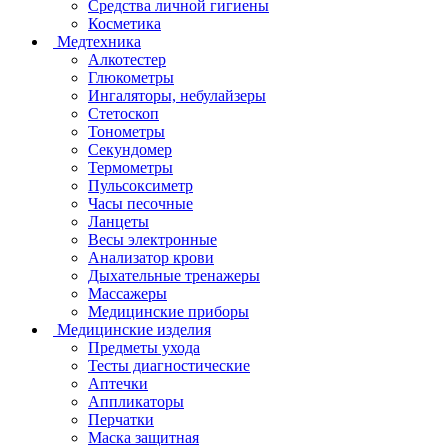
Средства личной гигиены
Косметика
Медтехника
Алкотестер
Глюкометры
Ингаляторы, небулайзеры
Стетоскоп
Тонометры
Секундомер
Термометры
Пульсоксиметр
Часы песочные
Ланцеты
Весы электронные
Анализатор крови
Дыхательные тренажеры
Массажеры
Медицинские приборы
Медицинские изделия
Предметы ухода
Тесты диагностические
Аптечки
Аппликаторы
Перчатки
Маска защитная