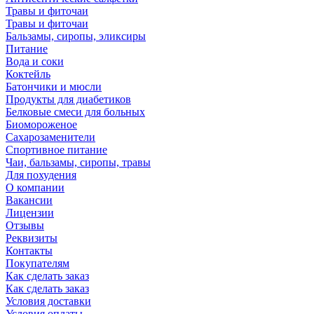
Травы и фиточаи
Травы и фиточаи
Бальзамы, сиропы, эликсиры
Питание
Вода и соки
Коктейль
Батончики и мюсли
Продукты для диабетиков
Белковые смеси для больных
Биомороженое
Сахарозаменители
Спортивное питание
Чаи, бальзамы, сиропы, травы
Для похудения
О компании
Вакансии
Лицензии
Отзывы
Реквизиты
Контакты
Покупателям
Как сделать заказ
Как сделать заказ
Условия доставки
Условия оплаты