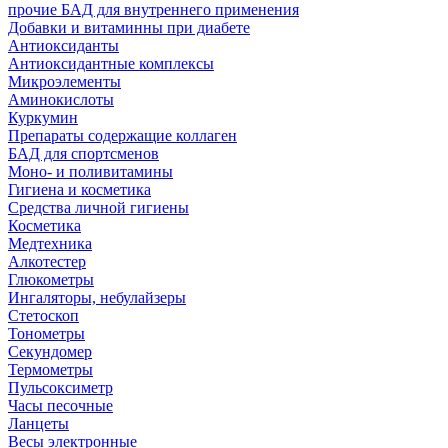
прочие БАД для внутреннего применения
Добавки и витаминны при диабете
Антиоксиданты
Антиоксидантные комплексы
Микроэлементы
Аминокислоты
Куркумин
Препараты содержащие коллаген
БАД для спортсменов
Моно- и поливитамины
Гигиена и косметика
Средства личной гигиены
Косметика
Медтехника
Алкотестер
Глюкометры
Ингаляторы, небулайзеры
Стетоскоп
Тонометры
Секундомер
Термометры
Пульсоксиметр
Часы песочные
Ланцеты
Весы электронные