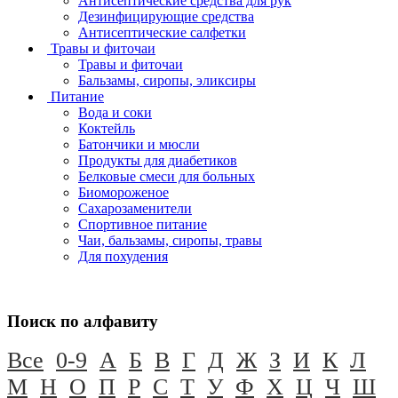
Антисептические средства для рук
Дезинфицирующие средства
Антисептические салфетки
Травы и фиточаи
Травы и фиточаи
Бальзамы, сиропы, эликсиры
Питание
Вода и соки
Коктейль
Батончики и мюсли
Продукты для диабетиков
Белковые смеси для больных
Биомороженое
Сахарозаменители
Спортивное питание
Чаи, бальзамы, сиропы, травы
Для похудения
Поиск по алфавиту
Все
0-9
А
Б
В
Г
Д
Ж
З
И
К
Л
М
Н
О
П
Р
С
Т
У
Ф
Х
Ц
Ч
Ш