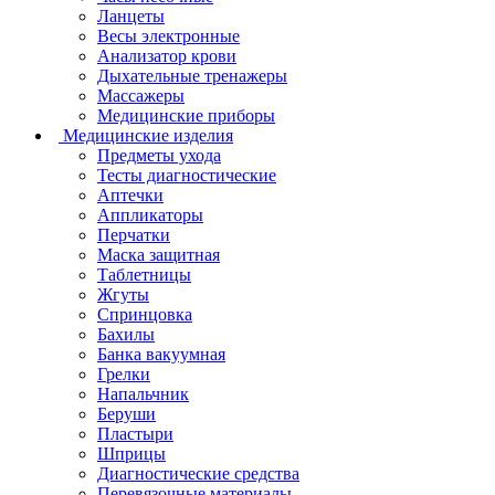
Ланцеты
Весы электронные
Анализатор крови
Дыхательные тренажеры
Массажеры
Медицинские приборы
Медицинские изделия
Предметы ухода
Тесты диагностические
Аптечки
Аппликаторы
Перчатки
Маска защитная
Таблетницы
Жгуты
Спринцовка
Бахилы
Банка вакуумная
Грелки
Напальчник
Беруши
Пластыри
Шприцы
Диагностические средства
Перевязочные материалы