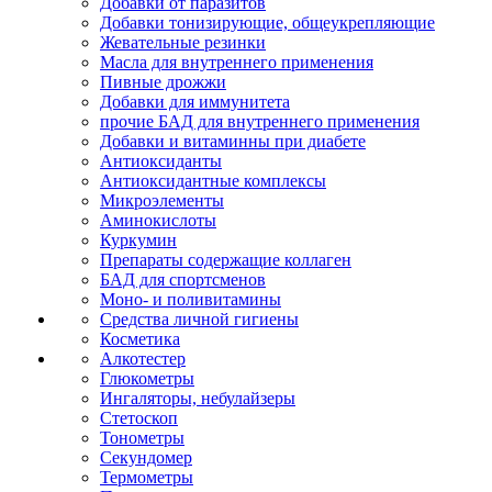
Добавки от паразитов
Добавки тонизирующие, общеукрепляющие
Жевательные резинки
Масла для внутреннего применения
Пивные дрожжи
Добавки для иммунитета
прочие БАД для внутреннего применения
Добавки и витаминны при диабете
Антиоксиданты
Антиоксидантные комплексы
Микроэлементы
Аминокислоты
Куркумин
Препараты содержащие коллаген
БАД для спортсменов
Моно- и поливитамины
Средства личной гигиены
Косметика
Алкотестер
Глюкометры
Ингаляторы, небулайзеры
Стетоскоп
Тонометры
Секундомер
Термометры