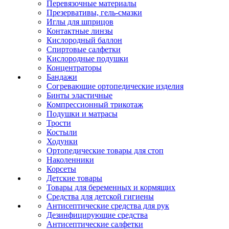
Перевязочные материалы
Презервативы, гель-смазки
Иглы для шприцов
Контактные линзы
Кислородный баллон
Спиртовые салфетки
Кислородные подушки
Концентраторы
Бандажи
Согревающие ортопедические изделия
Бинты эластичные
Компрессионный трикотаж
Подушки и матрасы
Трости
Костыли
Ходунки
Ортопедические товары для стоп
Наколенники
Корсеты
Детские товары
Товары для беременных и кормящих
Средства для детской гигиены
Антисептические средства для рук
Дезинфицирующие средства
Антисептические салфетки