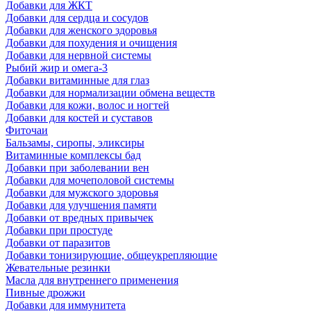
Добавки для ЖКТ
Добавки для сердца и сосудов
Добавки для женского здоровья
Добавки для похудения и очищения
Добавки для нервной системы
Рыбий жир и омега-3
Добавки витаминные для глаз
Добавки для нормализации обмена веществ
Добавки для кожи, волос и ногтей
Добавки для костей и суставов
Фиточаи
Бальзамы, сиропы, эликсиры
Витаминные комплексы бад
Добавки при заболевании вен
Добавки для мочеполовой системы
Добавки для мужского здоровья
Добавки для улучшения памяти
Добавки от вредных привычек
Добавки при простуде
Добавки от паразитов
Добавки тонизирующие, общеукрепляющие
Жевательные резинки
Масла для внутреннего применения
Пивные дрожжи
Добавки для иммунитета