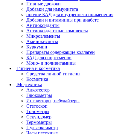
Пивные дрожжи
Добавки для иммунитета
прочие БАД для внутреннего применения
Добавки и витаминны при диабете
Антиоксиданты
Антиоксидантные комплексы
Микроэлементы
Аминокислоты
Куркумин
Препараты содержащие коллаген
БАД для спортсменов
Моно- и поливитамины
Гигиена и косметика
Средства личной гигиены
Косметика
Медтехника
Алкотестер
Глюкометры
Ингаляторы, небулайзеры
Стетоскоп
Тонометры
Секундомер
Термометры
Пульсоксиметр
Часы песочные