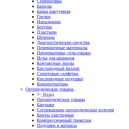
Спринцовка
Бахилы
Банка вакуумная
Грелки
Напальчник
Беруши
Пластыри
Шприцы
Диагностические средства
Перевязочные материалы
Презервативы, гель-смазки
Иглы для шприцов
Контактные линзы
Кислородный баллон
Спиртовые салфетки
Кислородные подушки
Концентраторы
Ортопедические товары
Назад
Ортопедические товары
Бандажи
Согревающие ортопедические изделия
Бинты эластичные
Компрессионный трикотаж
Подушки и матрасы