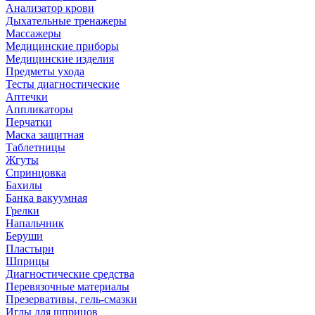
Анализатор крови
Дыхательные тренажеры
Массажеры
Медицинские приборы
Медицинские изделия
Предметы ухода
Тесты диагностические
Аптечки
Аппликаторы
Перчатки
Маска защитная
Таблетницы
Жгуты
Спринцовка
Бахилы
Банка вакуумная
Грелки
Напальчник
Беруши
Пластыри
Шприцы
Диагностические средства
Перевязочные материалы
Презервативы, гель-смазки
Иглы для шприцов