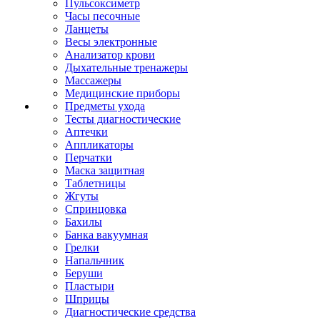
Пульсоксиметр
Часы песочные
Ланцеты
Весы электронные
Анализатор крови
Дыхательные тренажеры
Массажеры
Медицинские приборы
Предметы ухода
Тесты диагностические
Аптечки
Аппликаторы
Перчатки
Маска защитная
Таблетницы
Жгуты
Спринцовка
Бахилы
Банка вакуумная
Грелки
Напальчник
Беруши
Пластыри
Шприцы
Диагностические средства