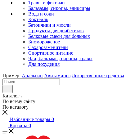
Травы и фиточаи
Бальзамы, сиропы, эликсиры
Вода и соки
Коктейль
Батончики и мюсли
Продукты для диабетиков
Белковые смеси для больных
Биомороженое
Сахарозаменители
Спортивное питание
Чаи, бальзамы, сиропы, травы
Для похудения
Пример:
Анальгин
Авитаминоз
Лекарственные средства
Каталог
По всему сайту
По каталогу
Избранные товары
0
Корзина
0