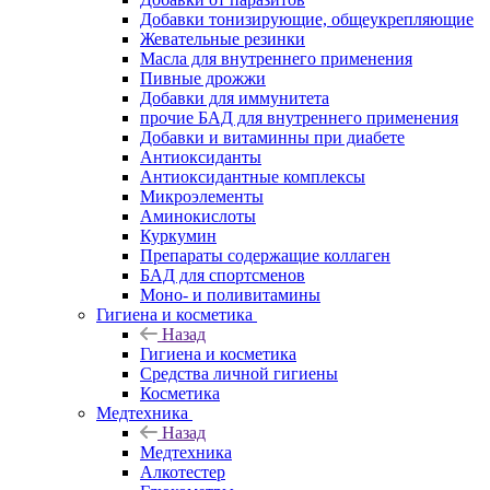
Добавки тонизирующие, общеукрепляющие
Жевательные резинки
Масла для внутреннего применения
Пивные дрожжи
Добавки для иммунитета
прочие БАД для внутреннего применения
Добавки и витаминны при диабете
Антиоксиданты
Антиоксидантные комплексы
Микроэлементы
Аминокислоты
Куркумин
Препараты содержащие коллаген
БАД для спортсменов
Моно- и поливитамины
Гигиена и косметика
Назад
Гигиена и косметика
Средства личной гигиены
Косметика
Медтехника
Назад
Медтехника
Алкотестер