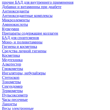
прочие БАД для внутреннего применения
Добавки и витаминны при диабете
Антиоксиданты
Антиоксидантные комплексы
Микроэлементы
Аминокислоты
Куркумин
Препараты содержащие коллаген
БАД для спортсменов
Моно- и поливитамины
Гигиена и косметика
Средства личной гигиены
Косметика
Медтехника
Алкотестер
Глюкометры
Ингаляторы, небулайзеры
Стетоскоп
Тонометры
Секундомер
Термометры
Пульсоксиметр
Часы песочные
Ланцеты
Весы электронные