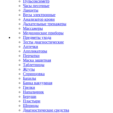
Пульсоксиметр
Часы песочные
Ланцеты
Весы электронные
Анализатор крови
Дыхательные тренажеры
Массажеры
Медицинские приборы
Предметы ухода
Тесты диагностические
Аптечки
Аппликаторы
Перчатки
Маска защитная
Таблетницы
Жгуты
Спринцовка
Бахилы
Банка вакуумная
Грелки
Напальчник
Беруши
Пластыри
Шприцы
Диагностические средства