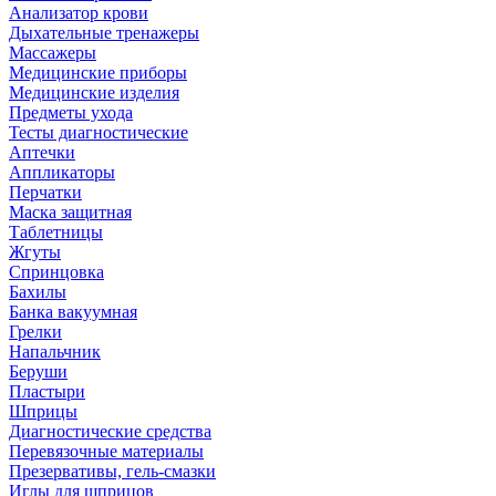
Анализатор крови
Дыхательные тренажеры
Массажеры
Медицинские приборы
Медицинские изделия
Предметы ухода
Тесты диагностические
Аптечки
Аппликаторы
Перчатки
Маска защитная
Таблетницы
Жгуты
Спринцовка
Бахилы
Банка вакуумная
Грелки
Напальчник
Беруши
Пластыри
Шприцы
Диагностические средства
Перевязочные материалы
Презервативы, гель-смазки
Иглы для шприцов