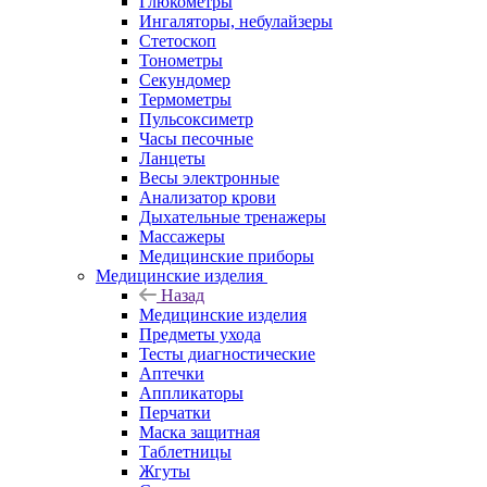
Глюкометры
Ингаляторы, небулайзеры
Стетоскоп
Тонометры
Секундомер
Термометры
Пульсоксиметр
Часы песочные
Ланцеты
Весы электронные
Анализатор крови
Дыхательные тренажеры
Массажеры
Медицинские приборы
Медицинские изделия
Назад
Медицинские изделия
Предметы ухода
Тесты диагностические
Аптечки
Аппликаторы
Перчатки
Маска защитная
Таблетницы
Жгуты