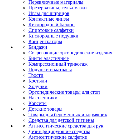
Перевязочные материалы
Презервативы, гель-смазки
Иглы для шприцов
Контактные линзы
Кислородный баллон
Спиртовые салфетки
Кислородные подушки
Концентраторы
Бандажи
Согревающие ортопедические изделия
Бинты эластичные
Компрессионный трикотаж
Подушки и матрасы
Трости
Костыли
Ходунки
Ортопедические товары для стоп
Наколенники
Корсеты
Детские товары
Товары для беременных и кормящих
Средства для детской гигиены
Антисептические средства для рук
Дезинфицирующие средства
Антисептические салфетки