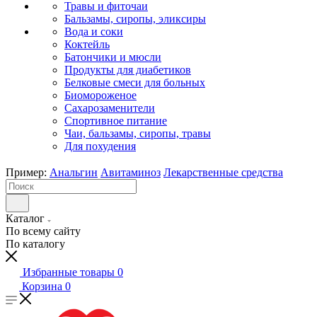
Травы и фиточаи
Бальзамы, сиропы, эликсиры
Вода и соки
Коктейль
Батончики и мюсли
Продукты для диабетиков
Белковые смеси для больных
Биомороженое
Сахарозаменители
Спортивное питание
Чаи, бальзамы, сиропы, травы
Для похудения
Пример:
Анальгин
Авитаминоз
Лекарственные средства
Каталог
По всему сайту
По каталогу
Избранные товары
0
Корзина
0