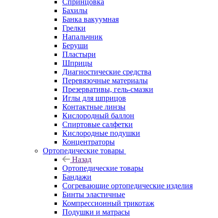
Спринцовка
Бахилы
Банка вакуумная
Грелки
Напальчник
Беруши
Пластыри
Шприцы
Диагностические средства
Перевязочные материалы
Презервативы, гель-смазки
Иглы для шприцов
Контактные линзы
Кислородный баллон
Спиртовые салфетки
Кислородные подушки
Концентраторы
Ортопедические товары
Назад
Ортопедические товары
Бандажи
Согревающие ортопедические изделия
Бинты эластичные
Компрессионный трикотаж
Подушки и матрасы