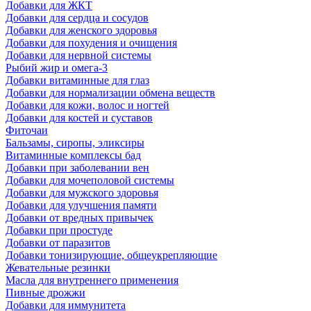
Добавки для ЖКТ
Добавки для сердца и сосудов
Добавки для женского здоровья
Добавки для похудения и очищения
Добавки для нервной системы
Рыбий жир и омега-3
Добавки витаминные для глаз
Добавки для нормализации обмена веществ
Добавки для кожи, волос и ногтей
Добавки для костей и суставов
Фиточаи
Бальзамы, сиропы, эликсиры
Витаминные комплексы бад
Добавки при заболевании вен
Добавки для мочеполовой системы
Добавки для мужского здоровья
Добавки для улучшения памяти
Добавки от вредных привычек
Добавки при простуде
Добавки от паразитов
Добавки тонизирующие, общеукрепляющие
Жевательные резинки
Масла для внутреннего применения
Пивные дрожжи
Добавки для иммунитета