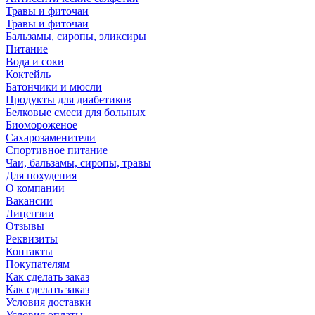
Травы и фиточаи
Травы и фиточаи
Бальзамы, сиропы, эликсиры
Питание
Вода и соки
Коктейль
Батончики и мюсли
Продукты для диабетиков
Белковые смеси для больных
Биомороженое
Сахарозаменители
Спортивное питание
Чаи, бальзамы, сиропы, травы
Для похудения
О компании
Вакансии
Лицензии
Отзывы
Реквизиты
Контакты
Покупателям
Как сделать заказ
Как сделать заказ
Условия доставки
Условия оплаты