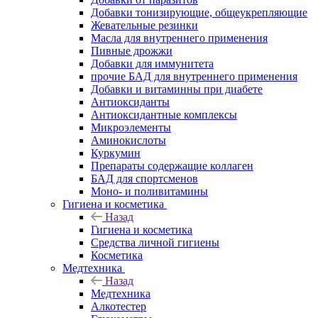
Добавки тонизирующие, общеукрепляющие
Жевательные резинки
Масла для внутреннего применения
Пивные дрожжи
Добавки для иммунитета
прочие БАД для внутреннего применения
Добавки и витаминны при диабете
Антиоксиданты
Антиоксидантные комплексы
Микроэлементы
Аминокислоты
Куркумин
Препараты содержащие коллаген
БАД для спортсменов
Моно- и поливитамины
Гигиена и косметика
Назад
Гигиена и косметика
Средства личной гигиены
Косметика
Медтехника
Назад
Медтехника
Алкотестер