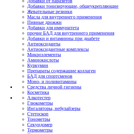
Добавки от паразитов
Добавки тонизирующие, общеукрепляющие
Жевательные резинки
Масла для внутреннего применения
Пивные дрожжи
Добавки для иммунитета
прочие БАД для внутреннего применения
Добавки и витаминны при диабете
Антиоксиданты
Антиоксидантные комплексы
Микроэлементы
Аминокислоты
Куркумин
Препараты содержащие коллаген
БАД для спортсменов
Моно- и поливитамины
Средства личной гигиены
Косметика
Алкотестер
Глюкометры
Ингаляторы, небулайзеры
Стетоскоп
Тонометры
Секундомер
Термометры