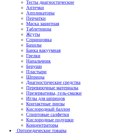
Тесты диагностические
Аптечки
Аппликаторы
Перчатки
Маска защитная
Таблетницы
Жгуты
Спринцовка
Бахилы
Банка вакуумная
Грелки
Напальчник
Беруши
Пластыри
Шприцы
Диагностические средства
Перевязочные материалы
Презервативы, гель-смазки
Иглы для шприцов
Контактные линзы
Кислородный баллон
Спиртовые салфетки
Кислородные подушки
Концентраторы
Ортопедические товары