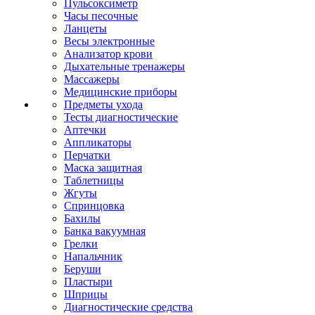
Пульсоксиметр
Часы песочные
Ланцеты
Весы электронные
Анализатор крови
Дыхательные тренажеры
Массажеры
Медицинские приборы
Предметы ухода
Тесты диагностические
Аптечки
Аппликаторы
Перчатки
Маска защитная
Таблетницы
Жгуты
Спринцовка
Бахилы
Банка вакуумная
Грелки
Напальчник
Беруши
Пластыри
Шприцы
Диагностические средства