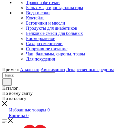
Травы и фиточаи
Бальзамы, сиропы, эликсиры
Вода и соки
Коктейль
Батончики и мюсли
Продукты для диабетиков
Белковые смеси для больных
Биомороженое
Сахарозаменители
Спортивное питание
Чаи, бальзамы, сиропы, травы
Для похудения
Пример:
Анальгин
Авитаминоз
Лекарственные средства
Каталог
По всему сайту
По каталогу
Избранные товары
0
Корзина
0