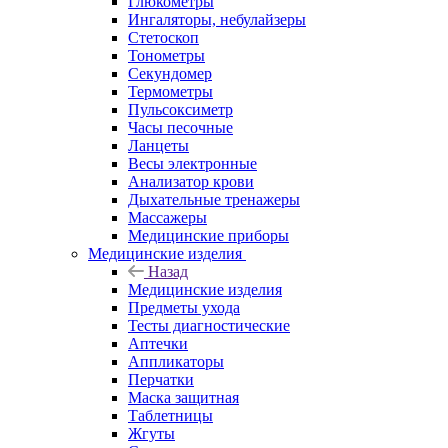
Глюкометры
Ингаляторы, небулайзеры
Стетоскоп
Тонометры
Секундомер
Термометры
Пульсоксиметр
Часы песочные
Ланцеты
Весы электронные
Анализатор крови
Дыхательные тренажеры
Массажеры
Медицинские приборы
Медицинские изделия
Назад
Медицинские изделия
Предметы ухода
Тесты диагностические
Аптечки
Аппликаторы
Перчатки
Маска защитная
Таблетницы
Жгуты