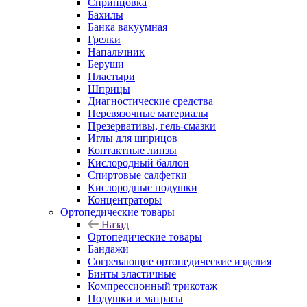
Спринцовка
Бахилы
Банка вакуумная
Грелки
Напальчник
Беруши
Пластыри
Шприцы
Диагностические средства
Перевязочные материалы
Презервативы, гель-смазки
Иглы для шприцов
Контактные линзы
Кислородный баллон
Спиртовые салфетки
Кислородные подушки
Концентраторы
Ортопедические товары
Назад
Ортопедические товары
Бандажи
Согревающие ортопедические изделия
Бинты эластичные
Компрессионный трикотаж
Подушки и матрасы