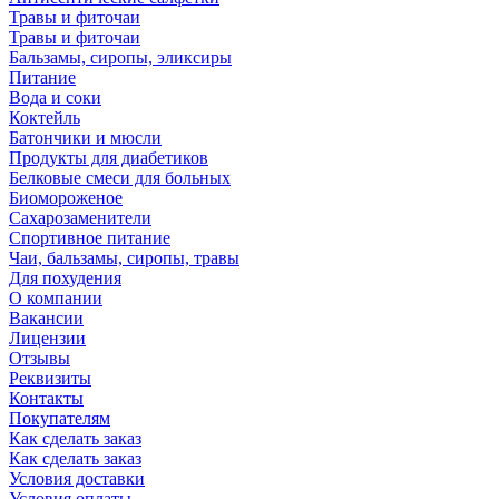
Травы и фиточаи
Травы и фиточаи
Бальзамы, сиропы, эликсиры
Питание
Вода и соки
Коктейль
Батончики и мюсли
Продукты для диабетиков
Белковые смеси для больных
Биомороженое
Сахарозаменители
Спортивное питание
Чаи, бальзамы, сиропы, травы
Для похудения
О компании
Вакансии
Лицензии
Отзывы
Реквизиты
Контакты
Покупателям
Как сделать заказ
Как сделать заказ
Условия доставки
Условия оплаты