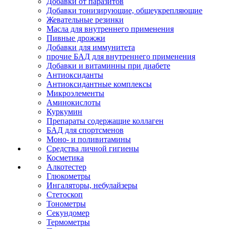
Добавки от паразитов
Добавки тонизирующие, общеукрепляющие
Жевательные резинки
Масла для внутреннего применения
Пивные дрожжи
Добавки для иммунитета
прочие БАД для внутреннего применения
Добавки и витаминны при диабете
Антиоксиданты
Антиоксидантные комплексы
Микроэлементы
Аминокислоты
Куркумин
Препараты содержащие коллаген
БАД для спортсменов
Моно- и поливитамины
Средства личной гигиены
Косметика
Алкотестер
Глюкометры
Ингаляторы, небулайзеры
Стетоскоп
Тонометры
Секундомер
Термометры