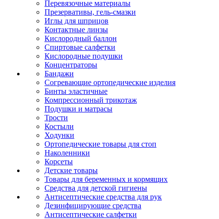
Перевязочные материалы
Презервативы, гель-смазки
Иглы для шприцов
Контактные линзы
Кислородный баллон
Спиртовые салфетки
Кислородные подушки
Концентраторы
Бандажи
Согревающие ортопедические изделия
Бинты эластичные
Компрессионный трикотаж
Подушки и матрасы
Трости
Костыли
Ходунки
Ортопедические товары для стоп
Наколенники
Корсеты
Детские товары
Товары для беременных и кормящих
Средства для детской гигиены
Антисептические средства для рук
Дезинфицирующие средства
Антисептические салфетки