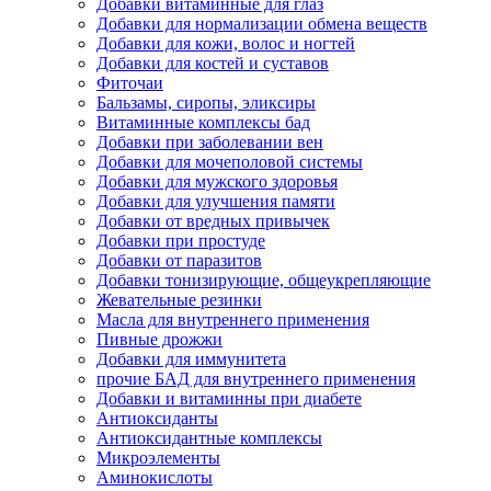
Добавки витаминные для глаз
Добавки для нормализации обмена веществ
Добавки для кожи, волос и ногтей
Добавки для костей и суставов
Фиточаи
Бальзамы, сиропы, эликсиры
Витаминные комплексы бад
Добавки при заболевании вен
Добавки для мочеполовой системы
Добавки для мужского здоровья
Добавки для улучшения памяти
Добавки от вредных привычек
Добавки при простуде
Добавки от паразитов
Добавки тонизирующие, общеукрепляющие
Жевательные резинки
Масла для внутреннего применения
Пивные дрожжи
Добавки для иммунитета
прочие БАД для внутреннего применения
Добавки и витаминны при диабете
Антиоксиданты
Антиоксидантные комплексы
Микроэлементы
Аминокислоты