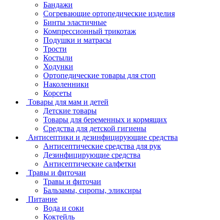
Бандажи
Согревающие ортопедические изделия
Бинты эластичные
Компрессионный трикотаж
Подушки и матрасы
Трости
Костыли
Ходунки
Ортопедические товары для стоп
Наколенники
Корсеты
Товары для мам и детей
Детские товары
Товары для беременных и кормящих
Средства для детской гигиены
Антисептики и дезинфицирующие средства
Антисептические средства для рук
Дезинфицирующие средства
Антисептические салфетки
Травы и фиточаи
Травы и фиточаи
Бальзамы, сиропы, эликсиры
Питание
Вода и соки
Коктейль