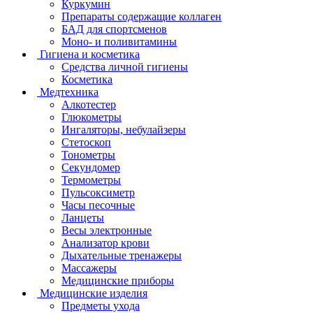
Куркумин
Препараты содержащие коллаген
БАД для спортсменов
Моно- и поливитамины
Гигиена и косметика
Средства личной гигиены
Косметика
Медтехника
Алкотестер
Глюкометры
Ингаляторы, небулайзеры
Стетоскоп
Тонометры
Секундомер
Термометры
Пульсоксиметр
Часы песочные
Ланцеты
Весы электронные
Анализатор крови
Дыхательные тренажеры
Массажеры
Медицинские приборы
Медицинские изделия
Предметы ухода