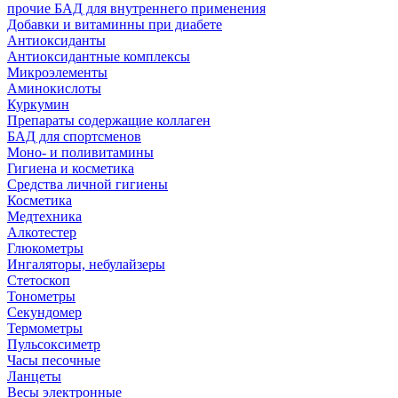
прочие БАД для внутреннего применения
Добавки и витаминны при диабете
Антиоксиданты
Антиоксидантные комплексы
Микроэлементы
Аминокислоты
Куркумин
Препараты содержащие коллаген
БАД для спортсменов
Моно- и поливитамины
Гигиена и косметика
Средства личной гигиены
Косметика
Медтехника
Алкотестер
Глюкометры
Ингаляторы, небулайзеры
Стетоскоп
Тонометры
Секундомер
Термометры
Пульсоксиметр
Часы песочные
Ланцеты
Весы электронные