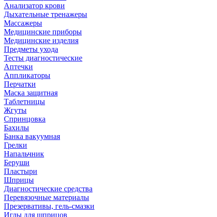
Анализатор крови
Дыхательные тренажеры
Массажеры
Медицинские приборы
Медицинские изделия
Предметы ухода
Тесты диагностические
Аптечки
Аппликаторы
Перчатки
Маска защитная
Таблетницы
Жгуты
Спринцовка
Бахилы
Банка вакуумная
Грелки
Напальчник
Беруши
Пластыри
Шприцы
Диагностические средства
Перевязочные материалы
Презервативы, гель-смазки
Иглы для шприцов