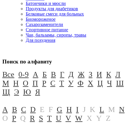
Батончики и мюсли
Продукты для диабетиков
Белковые смеси для больных
Биомороженое
Сахарозаменители
Спортивное питание
Чаи, бальзамы, сиропы, травы
Для похудения
Поиск по алфавиту
Все
0-9
А
Б
В
Г
Д
Ж
З
И
К
Л
М
Н
О
П
Р
С
Т
У
Ф
Х
Ц
Ч
Ш
Щ
Э
Ю
Я
A
B
C
D
E
F
G
H
I
J
K
L
M
N
O
P
Q
R
S
T
U
V
W
X
Y
Z