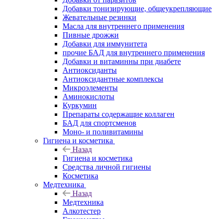
Добавки тонизирующие, общеукрепляющие
Жевательные резинки
Масла для внутреннего применения
Пивные дрожжи
Добавки для иммунитета
прочие БАД для внутреннего применения
Добавки и витаминны при диабете
Антиоксиданты
Антиоксидантные комплексы
Микроэлементы
Аминокислоты
Куркумин
Препараты содержащие коллаген
БАД для спортсменов
Моно- и поливитамины
Гигиена и косметика
Назад
Гигиена и косметика
Средства личной гигиены
Косметика
Медтехника
Назад
Медтехника
Алкотестер