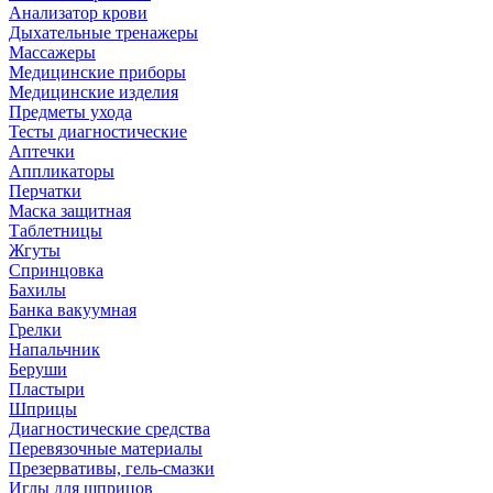
Анализатор крови
Дыхательные тренажеры
Массажеры
Медицинские приборы
Медицинские изделия
Предметы ухода
Тесты диагностические
Аптечки
Аппликаторы
Перчатки
Маска защитная
Таблетницы
Жгуты
Спринцовка
Бахилы
Банка вакуумная
Грелки
Напальчник
Беруши
Пластыри
Шприцы
Диагностические средства
Перевязочные материалы
Презервативы, гель-смазки
Иглы для шприцов