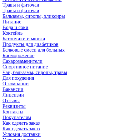
Травы и фиточаи
Травы и фиточаи
Бальзамы, сиропы, эликсиры
Питание
Вода и соки
Коктейль
Батончики и мюсли
Продукты для диабетиков
Белковые смеси для больных
Биомороженое
Сахарозаменители
Спортивное питание
Чаи, бальзамы, сиропы, травы
Для похудения
О компании
Вакансии
Лицензии
Отзывы
Реквизиты
Контакты
Покупателям
Как сделать заказ
Как сделать заказ
Условия доставки
Условия оплаты