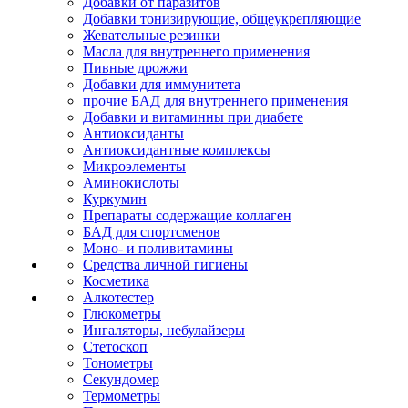
Добавки от паразитов
Добавки тонизирующие, общеукрепляющие
Жевательные резинки
Масла для внутреннего применения
Пивные дрожжи
Добавки для иммунитета
прочие БАД для внутреннего применения
Добавки и витаминны при диабете
Антиоксиданты
Антиоксидантные комплексы
Микроэлементы
Аминокислоты
Куркумин
Препараты содержащие коллаген
БАД для спортсменов
Моно- и поливитамины
Средства личной гигиены
Косметика
Алкотестер
Глюкометры
Ингаляторы, небулайзеры
Стетоскоп
Тонометры
Секундомер
Термометры