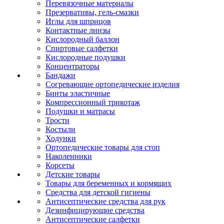
Перевязочные материалы
Презервативы, гель-смазки
Иглы для шприцов
Контактные линзы
Кислородный баллон
Спиртовые салфетки
Кислородные подушки
Концентраторы
Бандажи
Согревающие ортопедические изделия
Бинты эластичные
Компрессионный трикотаж
Подушки и матрасы
Трости
Костыли
Ходунки
Ортопедические товары для стоп
Наколенники
Корсеты
Детские товары
Товары для беременных и кормящих
Средства для детской гигиены
Антисептические средства для рук
Дезинфицирующие средства
Антисептические салфетки