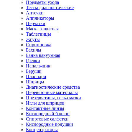
Предметы ухода
Тесты диагностические
Аптечки
Аппликаторы
Перчатки
Маска защитная
Таблетницы
Жгуты
Спринцовка
Бахилы
Банка вакуумная
Грелки
Напальчник
Беруши
Пластыри
Шприцы
Диагностические средства
Перевязочные материалы
Презервативы, гель-смазки
Иглы для шприцов
Контактные линзы
Кислородный баллон
Спиртовые салфетки
Кислородные подушки
Концентраторы