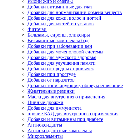
Рыбий жир и омега-3
Добавки витаминные для глаз
Добавки для нормализации обмена веществ
Добавки для кожи, волос и ногтей
Добавки для костей и суставов
Фиточаи
Бальзамы, сиропы, эликсиры
Витаминные комплексы бад
Добавки при заболевании вен
Добавки для мочеполовой системы
Добавки для мужского здоровья
Добавки для улучшения памяти
Добавки от вредных привычек
Добавки при простуде
Добавки от паразитов
Добавки тонизирующие, общеукрепляющие
Жевательные резинки
Масла для внутреннего применения
Пивные дрожжи
Добавки для иммунитета
прочие БАД для внутреннего применения
Добавки и витаминны при диабете
Антиоксиданты
Антиоксидантные комплексы
Микроэлементы