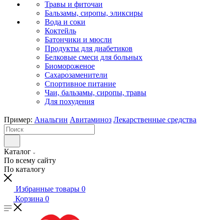
Травы и фиточаи
Бальзамы, сиропы, эликсиры
Вода и соки
Коктейль
Батончики и мюсли
Продукты для диабетиков
Белковые смеси для больных
Биомороженое
Сахарозаменители
Спортивное питание
Чаи, бальзамы, сиропы, травы
Для похудения
Пример:
Анальгин
Авитаминоз
Лекарственные средства
Каталог
По всему сайту
По каталогу
Избранные товары
0
Корзина
0