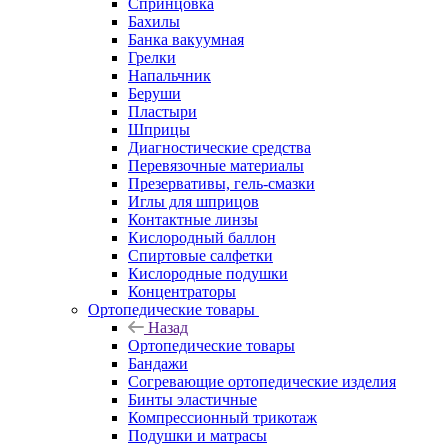
Спринцовка
Бахилы
Банка вакуумная
Грелки
Напальчник
Беруши
Пластыри
Шприцы
Диагностические средства
Перевязочные материалы
Презервативы, гель-смазки
Иглы для шприцов
Контактные линзы
Кислородный баллон
Спиртовые салфетки
Кислородные подушки
Концентраторы
Ортопедические товары
Назад
Ортопедические товары
Бандажи
Согревающие ортопедические изделия
Бинты эластичные
Компрессионный трикотаж
Подушки и матрасы