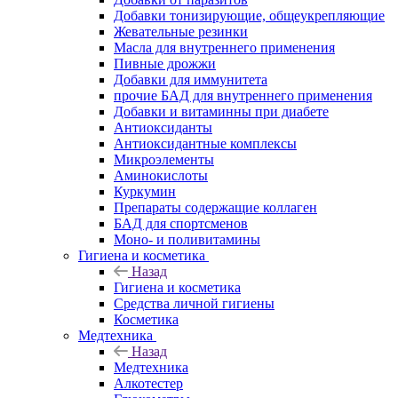
Добавки тонизирующие, общеукрепляющие
Жевательные резинки
Масла для внутреннего применения
Пивные дрожжи
Добавки для иммунитета
прочие БАД для внутреннего применения
Добавки и витаминны при диабете
Антиоксиданты
Антиоксидантные комплексы
Микроэлементы
Аминокислоты
Куркумин
Препараты содержащие коллаген
БАД для спортсменов
Моно- и поливитамины
Гигиена и косметика
Назад
Гигиена и косметика
Средства личной гигиены
Косметика
Медтехника
Назад
Медтехника
Алкотестер