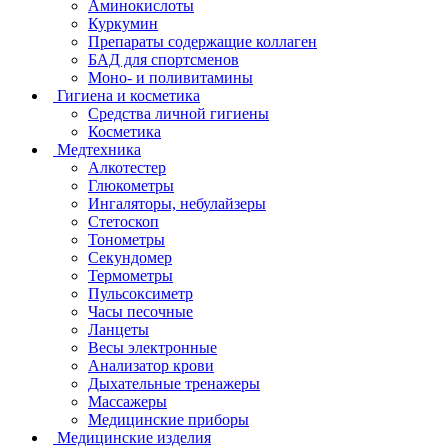
Аминокислоты
Куркумин
Препараты содержащие коллаген
БАД для спортсменов
Моно- и поливитамины
Гигиена и косметика
Средства личной гигиены
Косметика
Медтехника
Алкотестер
Глюкометры
Ингаляторы, небулайзеры
Стетоскоп
Тонометры
Секундомер
Термометры
Пульсоксиметр
Часы песочные
Ланцеты
Весы электронные
Анализатор крови
Дыхательные тренажеры
Массажеры
Медицинские приборы
Медицинские изделия