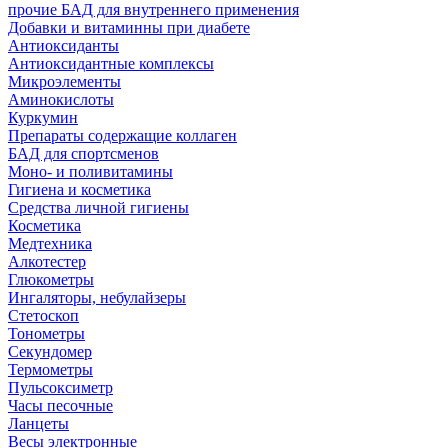
прочие БАД для внутреннего применения
Добавки и витаминны при диабете
Антиоксиданты
Антиоксидантные комплексы
Микроэлементы
Аминокислоты
Куркумин
Препараты содержащие коллаген
БАД для спортсменов
Моно- и поливитамины
Гигиена и косметика
Средства личной гигиены
Косметика
Медтехника
Алкотестер
Глюкометры
Ингаляторы, небулайзеры
Стетоскоп
Тонометры
Секундомер
Термометры
Пульсоксиметр
Часы песочные
Ланцеты
Весы электронные