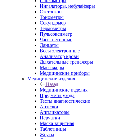
Глюкометры
Ингаляторы, небулайзеры
Стетоскоп
Тонометры
Секундомер
Термометры
Пульсоксиметр
Часы песочные
Ланцеты
Весы электронные
Анализатор крови
Дыхательные тренажеры
Массажеры
Медицинские приборы
Медицинские изделия
Назад
Медицинские изделия
Предметы ухода
Тесты диагностические
Аптечки
Аппликаторы
Перчатки
Маска защитная
Таблетницы
Жгуты