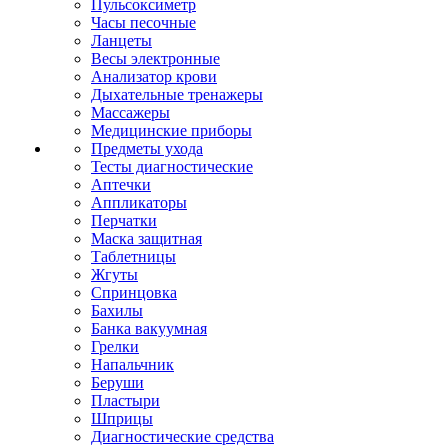
Пульсоксиметр
Часы песочные
Ланцеты
Весы электронные
Анализатор крови
Дыхательные тренажеры
Массажеры
Медицинские приборы
Предметы ухода
Тесты диагностические
Аптечки
Аппликаторы
Перчатки
Маска защитная
Таблетницы
Жгуты
Спринцовка
Бахилы
Банка вакуумная
Грелки
Напальчник
Беруши
Пластыри
Шприцы
Диагностические средства