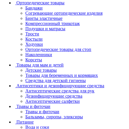
Ортопедические товары
Бандажи
Согревающие ортопедические изделия
Бинты эластичные
Компрессионный трикотаж
Подушки и матрасы
Трости
Костыли
Ходунки
Ортопедические товары для стоп
Наколенники
Корсеты
Товары для мам и детей
Детские товары
Товары для беременных и кормящих
Средства для детской гигиены
Антисептики и дезинфицирующие средства
Антисептические средства для рук
Дезинфицирующие средства
Антисептические салфетки
Травы и фиточаи
Травы и фиточаи
Бальзамы, сиропы, эликсиры
Питание
Вода и соки