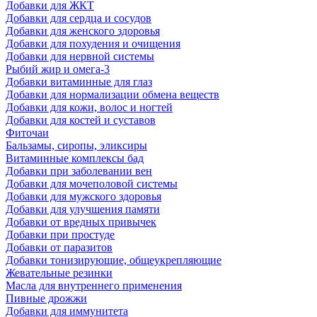
Добавки для ЖКТ
Добавки для сердца и сосудов
Добавки для женского здоровья
Добавки для похудения и очищения
Добавки для нервной системы
Рыбий жир и омега-3
Добавки витаминные для глаз
Добавки для нормализации обмена веществ
Добавки для кожи, волос и ногтей
Добавки для костей и суставов
Фиточаи
Бальзамы, сиропы, эликсиры
Витаминные комплексы бад
Добавки при заболевании вен
Добавки для мочеполовой системы
Добавки для мужского здоровья
Добавки для улучшения памяти
Добавки от вредных привычек
Добавки при простуде
Добавки от паразитов
Добавки тонизирующие, общеукрепляющие
Жевательные резинки
Масла для внутреннего применения
Пивные дрожжи
Добавки для иммунитета