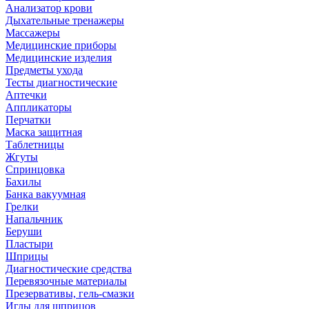
Анализатор крови
Дыхательные тренажеры
Массажеры
Медицинские приборы
Медицинские изделия
Предметы ухода
Тесты диагностические
Аптечки
Аппликаторы
Перчатки
Маска защитная
Таблетницы
Жгуты
Спринцовка
Бахилы
Банка вакуумная
Грелки
Напальчник
Беруши
Пластыри
Шприцы
Диагностические средства
Перевязочные материалы
Презервативы, гель-смазки
Иглы для шприцов