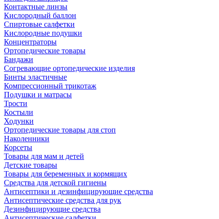
Контактные линзы
Кислородный баллон
Спиртовые салфетки
Кислородные подушки
Концентраторы
Ортопедические товары
Бандажи
Согревающие ортопедические изделия
Бинты эластичные
Компрессионный трикотаж
Подушки и матрасы
Трости
Костыли
Ходунки
Ортопедические товары для стоп
Наколенники
Корсеты
Товары для мам и детей
Детские товары
Товары для беременных и кормящих
Средства для детской гигиены
Антисептики и дезинфицирующие средства
Антисептические средства для рук
Дезинфицирующие средства
Антисептические салфетки