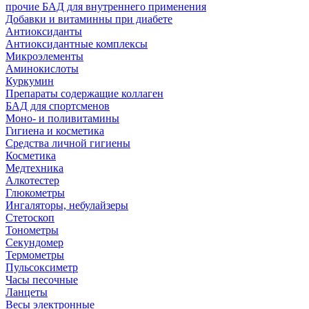
прочие БАД для внутреннего применения
Добавки и витаминны при диабете
Антиоксиданты
Антиоксидантные комплексы
Микроэлементы
Аминокислоты
Куркумин
Препараты содержащие коллаген
БАД для спортсменов
Моно- и поливитамины
Гигиена и косметика
Средства личной гигиены
Косметика
Медтехника
Алкотестер
Глюкометры
Ингаляторы, небулайзеры
Стетоскоп
Тонометры
Секундомер
Термометры
Пульсоксиметр
Часы песочные
Ланцеты
Весы электронные