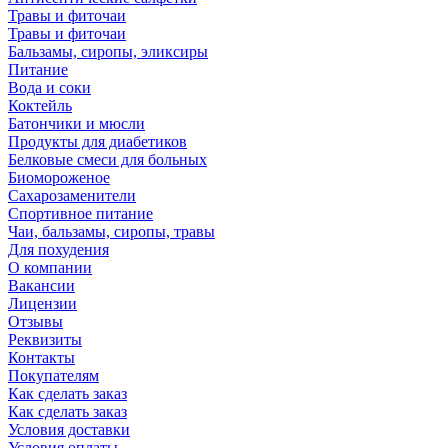
Травы и фиточаи
Травы и фиточаи
Бальзамы, сиропы, эликсиры
Питание
Вода и соки
Коктейль
Батончики и мюсли
Продукты для диабетиков
Белковые смеси для больных
Биомороженое
Сахарозаменители
Спортивное питание
Чаи, бальзамы, сиропы, травы
Для похудения
О компании
Вакансии
Лицензии
Отзывы
Реквизиты
Контакты
Покупателям
Как сделать заказ
Как сделать заказ
Условия доставки
Условия оплаты