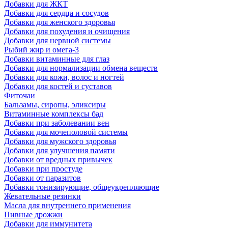
Добавки для ЖКТ
Добавки для сердца и сосудов
Добавки для женского здоровья
Добавки для похудения и очищения
Добавки для нервной системы
Рыбий жир и омега-3
Добавки витаминные для глаз
Добавки для нормализации обмена веществ
Добавки для кожи, волос и ногтей
Добавки для костей и суставов
Фиточаи
Бальзамы, сиропы, эликсиры
Витаминные комплексы бад
Добавки при заболевании вен
Добавки для мочеполовой системы
Добавки для мужского здоровья
Добавки для улучшения памяти
Добавки от вредных привычек
Добавки при простуде
Добавки от паразитов
Добавки тонизирующие, общеукрепляющие
Жевательные резинки
Масла для внутреннего применения
Пивные дрожжи
Добавки для иммунитета