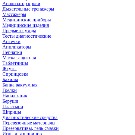
Анализатор крови
Дыхательные тренажеры
Массажеры
Медицинские приборы
Медицинские изделия
Предметы ухода
Тесты диагностические
Аптечки
Аппликаторы
Перчатки
Маска защитная
Таблетницы
Жгуты
Спринцовка
Бахилы
Банка вакуумная
Грелки
Напальчник
Беруши
Пластыри
Шприцы
Диагностические средства
Перевязочные материалы
Презервативы, гель-смазки
Иглы для шприцов