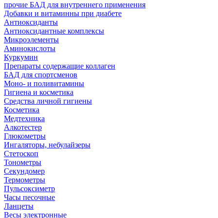
прочие БАД для внутреннего применения
Добавки и витаминны при диабете
Антиоксиданты
Антиоксидантные комплексы
Микроэлементы
Аминокислоты
Куркумин
Препараты содержащие коллаген
БАД для спортсменов
Моно- и поливитамины
Гигиена и косметика
Средства личной гигиены
Косметика
Медтехника
Алкотестер
Глюкометры
Ингаляторы, небулайзеры
Стетоскоп
Тонометры
Секундомер
Термометры
Пульсоксиметр
Часы песочные
Ланцеты
Весы электронные