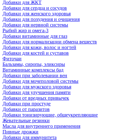
Добавки для ЖКТ
Добавки для сердца и сосудов
Добавки для женского здоровья
Добавки для похудения и очищения
Добавки для нервной системы
Рыбий жир и омега-3
Добавки витаминные для глаз
Добавки для нормализации обмена веществ
Добавки для кожи, волос и ногтей
Добавки для костей и суставов
Фиточаи
Бальзамы, сиропы, эликсиры
Витаминные комплексы бад
Добавки при заболевании вен
Добавки для мочеполовой системы
Добавки для мужского здоровья
Добавки для улучшения памяти
Добавки от вредных привычек
Добавки при простуде
Добавки от паразитов
Добавки тонизирующие, общеукрепляющие
Жевательные резинки
Масла для внутреннего применения
Пивные дрожжи
Добавки для иммунитета