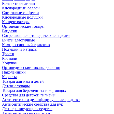
Контактные линзы
Кислородный баллон
Спиртовые салфетки
Кислородные подушки
Концентраторы
Ортопедические товары
Бандажи
Согревающие ортопедические изделия
Бинты эластичные
Компрессионный трикотаж
Подушки и матрасы
Трости
Костыли
Ходунки
Ортопедические товары для стоп
Наколенники
Корсеты
Товары для мам и детей
Детские товары
Товары для беременных и кормящих
Средства для детской гигиены
Антисептики и дезинфицирующие средства
Антисептические средства для рук
Дезинфицирующие средства
Антисептические салфетки