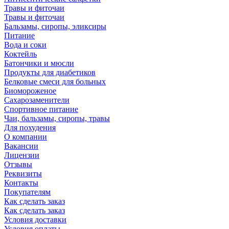
Травы и фиточаи
Травы и фиточаи
Бальзамы, сиропы, эликсиры
Питание
Вода и соки
Коктейль
Батончики и мюсли
Продукты для диабетиков
Белковые смеси для больных
Биомороженое
Сахарозаменители
Спортивное питание
Чаи, бальзамы, сиропы, травы
Для похудения
О компании
Вакансии
Лицензии
Отзывы
Реквизиты
Контакты
Покупателям
Как сделать заказ
Как сделать заказ
Условия доставки
Условия оплаты