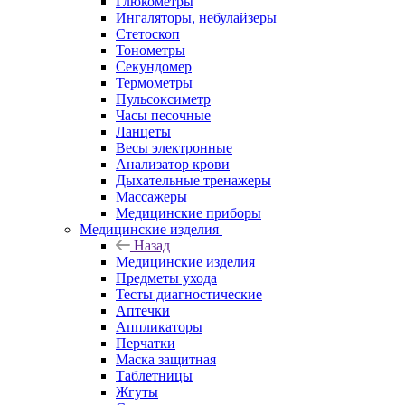
Глюкометры
Ингаляторы, небулайзеры
Стетоскоп
Тонометры
Секундомер
Термометры
Пульсоксиметр
Часы песочные
Ланцеты
Весы электронные
Анализатор крови
Дыхательные тренажеры
Массажеры
Медицинские приборы
Медицинские изделия
Назад
Медицинские изделия
Предметы ухода
Тесты диагностические
Аптечки
Аппликаторы
Перчатки
Маска защитная
Таблетницы
Жгуты