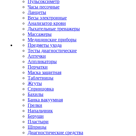
Пульсоксиметр
Часы песочные
Ланцеты
Весы электронные
Анализатор крови
Дыхательные тренажеры
Массажеры
Медицинские приборы
Предметы ухода
Тесты диагностические
Аптечки
Аппликаторы
Перчатки
Маска защитная
Таблетницы
Жгуты
Спринцовка
Бахилы
Банка вакуумная
Грелки
Напальчник
Беруши
Пластыри
Шприцы
Диагностические средства