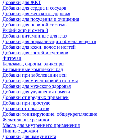
Добавки для ЖКТ
Добавки для сердца и сосудов
Добавки для женского здоровья
Добавки для похудения и очищения
Добавки для нервной системы
Рыбий жир и омега-3
Добавки витаминные для глаз
Добавки для нормализации обмена веществ
Добавки для кожи, волос и ногтей
Добавки для костей и суставов
Фиточаи
Бальзамы, сиропы, эликсиры
Витаминные комплексы бад
Добавки при заболевании вен
Добавки для мочеполовой системы
Добавки для мужского здоровья
Добавки для улучшения памяти
Добавки от вредных привычек
Добавки при простуде
Добавки от паразитов
Добавки тонизирующие, общеукрепляющие
Жевательные резинки
Масла для внутреннего применения
Пивные дрожжи
Добавки для иммунитета