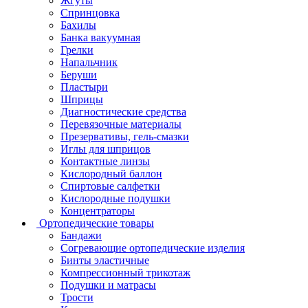
Жгуты
Спринцовка
Бахилы
Банка вакуумная
Грелки
Напальчник
Беруши
Пластыри
Шприцы
Диагностические средства
Перевязочные материалы
Презервативы, гель-смазки
Иглы для шприцов
Контактные линзы
Кислородный баллон
Спиртовые салфетки
Кислородные подушки
Концентраторы
Ортопедические товары
Бандажи
Согревающие ортопедические изделия
Бинты эластичные
Компрессионный трикотаж
Подушки и матрасы
Трости