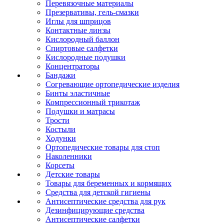
Перевязочные материалы
Презервативы, гель-смазки
Иглы для шприцов
Контактные линзы
Кислородный баллон
Спиртовые салфетки
Кислородные подушки
Концентраторы
Бандажи
Согревающие ортопедические изделия
Бинты эластичные
Компрессионный трикотаж
Подушки и матрасы
Трости
Костыли
Ходунки
Ортопедические товары для стоп
Наколенники
Корсеты
Детские товары
Товары для беременных и кормящих
Средства для детской гигиены
Антисептические средства для рук
Дезинфицирующие средства
Антисептические салфетки