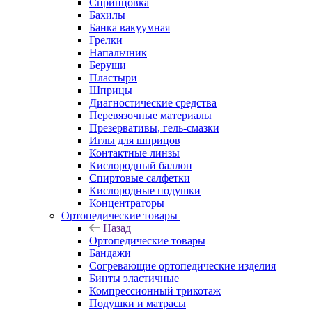
Спринцовка
Бахилы
Банка вакуумная
Грелки
Напальчник
Беруши
Пластыри
Шприцы
Диагностические средства
Перевязочные материалы
Презервативы, гель-смазки
Иглы для шприцов
Контактные линзы
Кислородный баллон
Спиртовые салфетки
Кислородные подушки
Концентраторы
Ортопедические товары
Назад
Ортопедические товары
Бандажи
Согревающие ортопедические изделия
Бинты эластичные
Компрессионный трикотаж
Подушки и матрасы