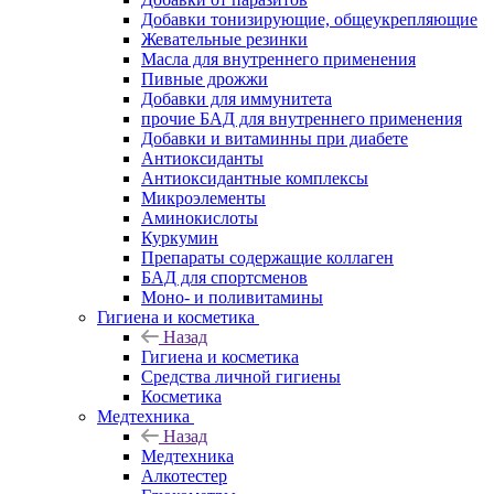
Добавки тонизирующие, общеукрепляющие
Жевательные резинки
Масла для внутреннего применения
Пивные дрожжи
Добавки для иммунитета
прочие БАД для внутреннего применения
Добавки и витаминны при диабете
Антиоксиданты
Антиоксидантные комплексы
Микроэлементы
Аминокислоты
Куркумин
Препараты содержащие коллаген
БАД для спортсменов
Моно- и поливитамины
Гигиена и косметика
Назад
Гигиена и косметика
Средства личной гигиены
Косметика
Медтехника
Назад
Медтехника
Алкотестер