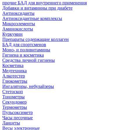
прочие БАД для внутреннего применения
Добавки и витаминны при диабете
Антиоксиданты
Антиоксидантные комплексы
Микроэлементы
Аминокислоты
Куркумин
Препараты содержащие коллаген
БАД для спортсменов
Моно- и поливитамины
Гигиена и косметика
Средства личной гигиены
Косметика
Медтехника
Алкотестер
Глюкометры
Ингаляторы, небулайзеры
Стетоскоп
Тонометры
Секундомер
Термометры
Пульсоксиметр
Часы песочные
Ланцеты
Весы электронные