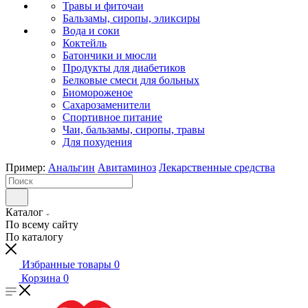
Травы и фиточаи
Бальзамы, сиропы, эликсиры
Вода и соки
Коктейль
Батончики и мюсли
Продукты для диабетиков
Белковые смеси для больных
Биомороженое
Сахарозаменители
Спортивное питание
Чаи, бальзамы, сиропы, травы
Для похудения
Пример:
Анальгин
Авитаминоз
Лекарственные средства
Каталог
По всему сайту
По каталогу
Избранные товары
0
Корзина
0