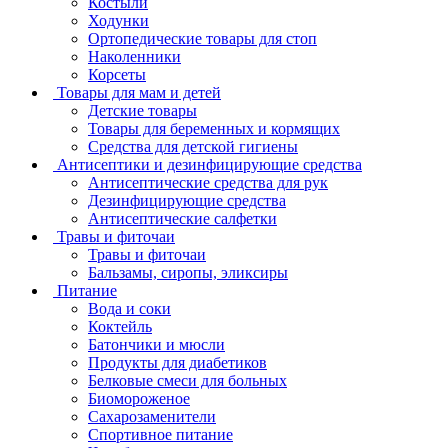
Костыли
Ходунки
Ортопедические товары для стоп
Наколенники
Корсеты
Товары для мам и детей
Детские товары
Товары для беременных и кормящих
Средства для детской гигиены
Антисептики и дезинфицирующие средства
Антисептические средства для рук
Дезинфицирующие средства
Антисептические салфетки
Травы и фиточаи
Травы и фиточаи
Бальзамы, сиропы, эликсиры
Питание
Вода и соки
Коктейль
Батончики и мюсли
Продукты для диабетиков
Белковые смеси для больных
Биомороженое
Сахарозаменители
Спортивное питание