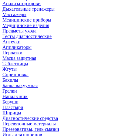
Анализатор крови
Дыхательные тренажеры
Массажеры
Медицинские приборы
Медицинские изделия
Предметы ухода
Тесты диагностические
Аптечки
Аппликаторы
Перчатки
Маска защитная
Таблетницы
Жгуты
Спринцовка
Бахилы
Банка вакуумная
Грелки
Напальчник
Беруши
Пластыри
Шприцы
Диагностические средства
Перевязочные материалы
Презервативы, гель-смазки
Иглы для шприцов