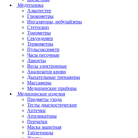
Медтехника
Алкотестер
Глюкометры
Ингаляторы, небулайзеры
Стетоскоп
Тонометры
Секундомер
Термометры
Пульсоксиметр
Часы песочные
Ланцеты
Весы электронные
Анализатор крови
Дыхательные тренажеры
Массажеры
Медицинские приборы
Медицинские изделия
Предметы ухода
Тесты диагностические
Аптечки
Аппликаторы
Перчатки
Маска защитная
Таблетницы