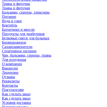
Травы и фиточаи
Травы и фиточаи
Бальзамы, сиропы, эликсиры
Питание
Вода и соки
Коктейль
Батончики и мюсли
Продукты для диабетиков
Белковые смеси для больных
Биомороженое
Сахарозаменители
Спортивное питание
Чаи, бальзамы, сиропы, травы
Для похудения
О компании
Вакансии
Лицензии
Отзывы
Реквизиты
Контакты
Покупателям
Как сделать заказ
Как сделать заказ
Условия доставки
Условия оплаты