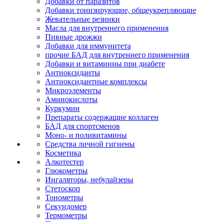
Добавки от паразитов
Добавки тонизирующие, общеукрепляющие
Жевательные резинки
Масла для внутреннего применения
Пивные дрожжи
Добавки для иммунитета
прочие БАД для внутреннего применения
Добавки и витаминны при диабете
Антиоксиданты
Антиоксидантные комплексы
Микроэлементы
Аминокислоты
Куркумин
Препараты содержащие коллаген
БАД для спортсменов
Моно- и поливитамины
Средства личной гигиены
Косметика
Алкотестер
Глюкометры
Ингаляторы, небулайзеры
Стетоскоп
Тонометры
Секундомер
Термометры