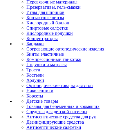
Перевязочные материалы
Презервативы, гель-смазки
Иглы для шприцов
Контактные линзы
Кислородный баллон
Спиртовые салфетки
Кислородные подушки
Концентраторы
Бандажи
Согревающие ортопедические изделия
Бинты эластичные
Компрессионный трикотаж
Подушки и матрасы
Трости
Костыли
Ходунки
Ортопедические товары для стоп
Наколенники
Корсеты
Детские товары
Товары для беременных и кормящих
Средства для детской гигиены
Антисептические средства для рук
Дезинфицирующие средства
Антисептические салфетки