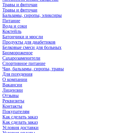
Травы и фиточаи
Травы и фиточаи
Бальзамы, сиропы, эликсиры
Питание
Вода и соки
Коктейль
Батончики и мюсли
Продукты для диабетиков
Белковые смеси для больных
Биомороженое
Сахарозаменители
Спортивное питание
Чаи, бальзамы, сиропы, травы
Для похудения
О компании
Вакансии
Лицензии
Отзывы
Реквизиты
Контакты
Покупателям
Как сделать заказ
Как сделать заказ
Условия доставки
Условия оплаты