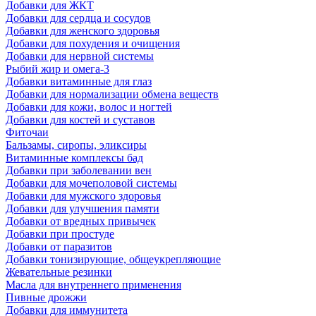
Добавки для ЖКТ
Добавки для сердца и сосудов
Добавки для женского здоровья
Добавки для похудения и очищения
Добавки для нервной системы
Рыбий жир и омега-3
Добавки витаминные для глаз
Добавки для нормализации обмена веществ
Добавки для кожи, волос и ногтей
Добавки для костей и суставов
Фиточаи
Бальзамы, сиропы, эликсиры
Витаминные комплексы бад
Добавки при заболевании вен
Добавки для мочеполовой системы
Добавки для мужского здоровья
Добавки для улучшения памяти
Добавки от вредных привычек
Добавки при простуде
Добавки от паразитов
Добавки тонизирующие, общеукрепляющие
Жевательные резинки
Масла для внутреннего применения
Пивные дрожжи
Добавки для иммунитета