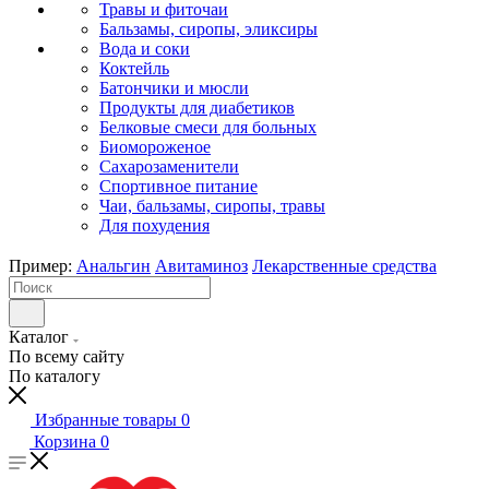
Травы и фиточаи
Бальзамы, сиропы, эликсиры
Вода и соки
Коктейль
Батончики и мюсли
Продукты для диабетиков
Белковые смеси для больных
Биомороженое
Сахарозаменители
Спортивное питание
Чаи, бальзамы, сиропы, травы
Для похудения
Пример:
Анальгин
Авитаминоз
Лекарственные средства
Каталог
По всему сайту
По каталогу
Избранные товары
0
Корзина
0