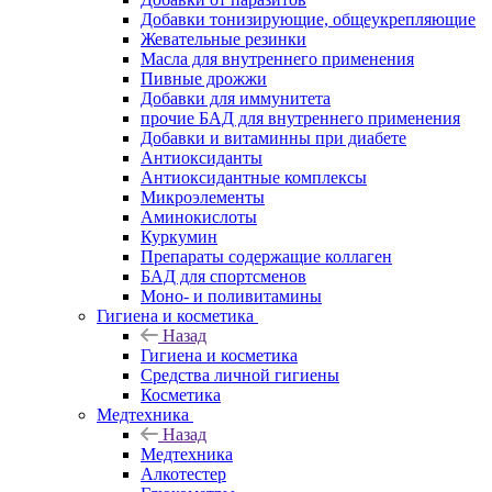
Добавки тонизирующие, общеукрепляющие
Жевательные резинки
Масла для внутреннего применения
Пивные дрожжи
Добавки для иммунитета
прочие БАД для внутреннего применения
Добавки и витаминны при диабете
Антиоксиданты
Антиоксидантные комплексы
Микроэлементы
Аминокислоты
Куркумин
Препараты содержащие коллаген
БАД для спортсменов
Моно- и поливитамины
Гигиена и косметика
Назад
Гигиена и косметика
Средства личной гигиены
Косметика
Медтехника
Назад
Медтехника
Алкотестер