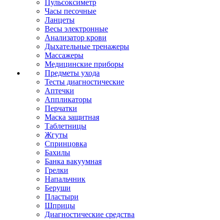
Пульсоксиметр
Часы песочные
Ланцеты
Весы электронные
Анализатор крови
Дыхательные тренажеры
Массажеры
Медицинские приборы
Предметы ухода
Тесты диагностические
Аптечки
Аппликаторы
Перчатки
Маска защитная
Таблетницы
Жгуты
Спринцовка
Бахилы
Банка вакуумная
Грелки
Напальчник
Беруши
Пластыри
Шприцы
Диагностические средства