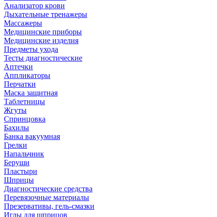
Анализатор крови
Дыхательные тренажеры
Массажеры
Медицинские приборы
Медицинские изделия
Предметы ухода
Тесты диагностические
Аптечки
Аппликаторы
Перчатки
Маска защитная
Таблетницы
Жгуты
Спринцовка
Бахилы
Банка вакуумная
Грелки
Напальчник
Беруши
Пластыри
Шприцы
Диагностические средства
Перевязочные материалы
Презервативы, гель-смазки
Иглы для шприцов