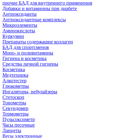
прочие БАД для внутреннего применения
Добавки и витаминны при диабете
Антиоксиданты
Антиоксидантные комплексы
Микроэлементы
Аминокислоты
Куркумин
Препараты содержащие коллаген
БАД для спортсменов
Моно- и поливитамины
Гигиена и косметика
Средства личной гигиены
Косметика
Медтехника
Алкотестер
Глюкометры
Ингаляторы, небулайзеры
Стетоскоп
Тонометры
Секундомер
Термометры
Пульсоксиметр
Часы песочные
Ланцеты
Весы электронные