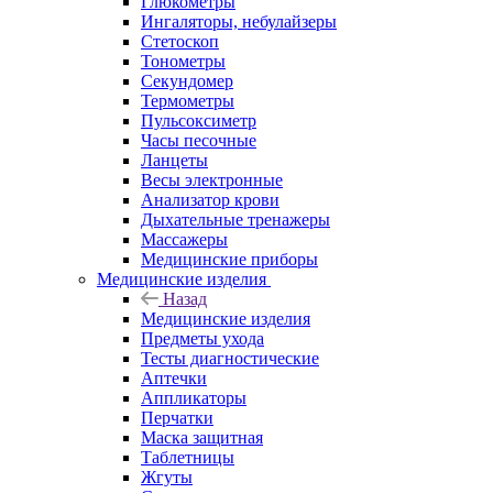
Глюкометры
Ингаляторы, небулайзеры
Стетоскоп
Тонометры
Секундомер
Термометры
Пульсоксиметр
Часы песочные
Ланцеты
Весы электронные
Анализатор крови
Дыхательные тренажеры
Массажеры
Медицинские приборы
Медицинские изделия
Назад
Медицинские изделия
Предметы ухода
Тесты диагностические
Аптечки
Аппликаторы
Перчатки
Маска защитная
Таблетницы
Жгуты