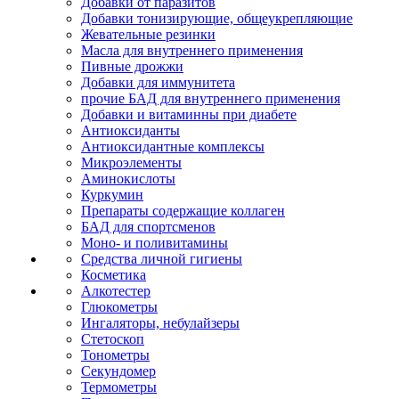
Добавки от паразитов
Добавки тонизирующие, общеукрепляющие
Жевательные резинки
Масла для внутреннего применения
Пивные дрожжи
Добавки для иммунитета
прочие БАД для внутреннего применения
Добавки и витаминны при диабете
Антиоксиданты
Антиоксидантные комплексы
Микроэлементы
Аминокислоты
Куркумин
Препараты содержащие коллаген
БАД для спортсменов
Моно- и поливитамины
Средства личной гигиены
Косметика
Алкотестер
Глюкометры
Ингаляторы, небулайзеры
Стетоскоп
Тонометры
Секундомер
Термометры