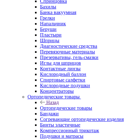
Спринцовка
Бахилы
Банка вакуумная
Грелки
Напальчник
Беруши
Пластыри
Шприцы
Диагностические средства
Перевязочные материалы
Презервативы, гель-смазки
Иглы для шприцов
Контактные линзы
Кислородный баллон
Спиртовые салфетки
Кислородные подушки
Концентраторы
Ортопедические товары
Назад
Ортопедические товары
Бандажи
Согревающие ортопедические изделия
Бинты эластичные
Компрессионный трикотаж
Подушки и матрасы