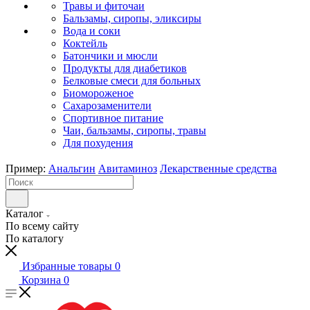
Травы и фиточаи
Бальзамы, сиропы, эликсиры
Вода и соки
Коктейль
Батончики и мюсли
Продукты для диабетиков
Белковые смеси для больных
Биомороженое
Сахарозаменители
Спортивное питание
Чаи, бальзамы, сиропы, травы
Для похудения
Пример:
Анальгин
Авитаминоз
Лекарственные средства
Каталог
По всему сайту
По каталогу
Избранные товары
0
Корзина
0