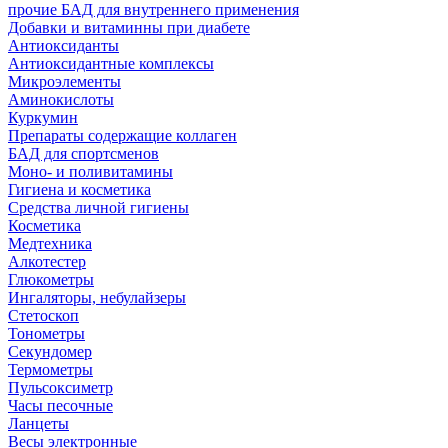
прочие БАД для внутреннего применения
Добавки и витаминны при диабете
Антиоксиданты
Антиоксидантные комплексы
Микроэлементы
Аминокислоты
Куркумин
Препараты содержащие коллаген
БАД для спортсменов
Моно- и поливитамины
Гигиена и косметика
Средства личной гигиены
Косметика
Медтехника
Алкотестер
Глюкометры
Ингаляторы, небулайзеры
Стетоскоп
Тонометры
Секундомер
Термометры
Пульсоксиметр
Часы песочные
Ланцеты
Весы электронные