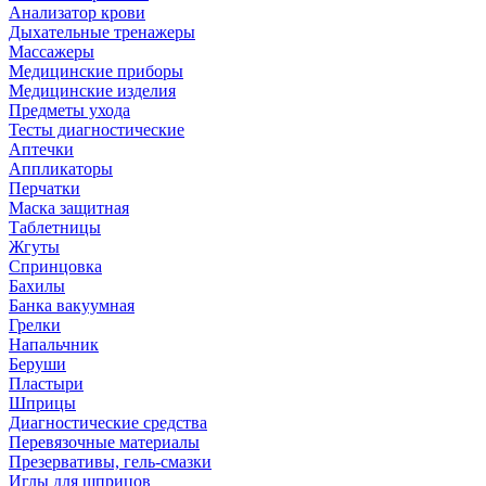
Анализатор крови
Дыхательные тренажеры
Массажеры
Медицинские приборы
Медицинские изделия
Предметы ухода
Тесты диагностические
Аптечки
Аппликаторы
Перчатки
Маска защитная
Таблетницы
Жгуты
Спринцовка
Бахилы
Банка вакуумная
Грелки
Напальчник
Беруши
Пластыри
Шприцы
Диагностические средства
Перевязочные материалы
Презервативы, гель-смазки
Иглы для шприцов