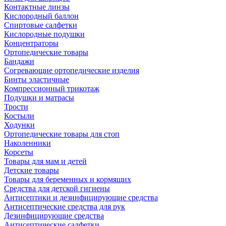
Контактные линзы
Кислородный баллон
Спиртовые салфетки
Кислородные подушки
Концентраторы
Ортопедические товары
Бандажи
Согревающие ортопедические изделия
Бинты эластичные
Компрессионный трикотаж
Подушки и матрасы
Трости
Костыли
Ходунки
Ортопедические товары для стоп
Наколенники
Корсеты
Товары для мам и детей
Детские товары
Товары для беременных и кормящих
Средства для детской гигиены
Антисептики и дезинфицирующие средства
Антисептические средства для рук
Дезинфицирующие средства
Антисептические салфетки