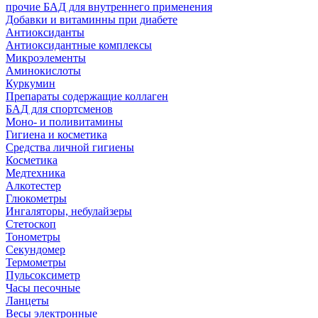
прочие БАД для внутреннего применения
Добавки и витаминны при диабете
Антиоксиданты
Антиоксидантные комплексы
Микроэлементы
Аминокислоты
Куркумин
Препараты содержащие коллаген
БАД для спортсменов
Моно- и поливитамины
Гигиена и косметика
Средства личной гигиены
Косметика
Медтехника
Алкотестер
Глюкометры
Ингаляторы, небулайзеры
Стетоскоп
Тонометры
Секундомер
Термометры
Пульсоксиметр
Часы песочные
Ланцеты
Весы электронные