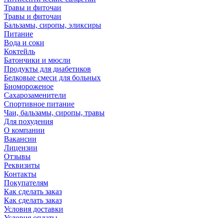
Травы и фиточаи
Травы и фиточаи
Бальзамы, сиропы, эликсиры
Питание
Вода и соки
Коктейль
Батончики и мюсли
Продукты для диабетиков
Белковые смеси для больных
Биомороженое
Сахарозаменители
Спортивное питание
Чаи, бальзамы, сиропы, травы
Для похудения
О компании
Вакансии
Лицензии
Отзывы
Реквизиты
Контакты
Покупателям
Как сделать заказ
Как сделать заказ
Условия доставки
Условия оплаты