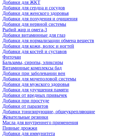
Добавки для ЖКТ
Добавки для сердца и сосудов
Добавки для женского здоровья
Добавки для похудения и очищения
Добавки для нервной системы
Рыбий жир и омега-3
Добавки витаминные для глаз
Добавки для нормализации обмена веществ
Добавки для кожи, волос и ногтей
Добавки для костей и суставов
Фиточаи
Бальзамы, сиропы, эликсиры
Витаминные комплексы бад
Добавки при заболевании вен
Добавки для мочеполовой системы
Добавки для мужского здоровья
Добавки для улучшения памяти
Добавки от вредных привычек
Добавки при простуде
Добавки от паразитов
Добавки тонизирующие, общеукрепляющие
Жевательные резинки
Масла для внутреннего применения
Пивные дрожжи
Добавки для иммунитета