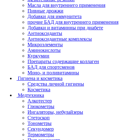
Масла для внутреннего применения
Пивные дрожжи
Добавки для иммунитета
прочие БАД для внутреннего применения
Добавки и витаминны при диабете
Антиоксиданты
Антиоксидантные комплексы
Микроэлементы
Аминокислоты
Куркумин
Препараты содержащие коллаген
БАД для спортсменов
Моно- и поливитамины
Гигиена и косметика
Средства личной гигиены
Косметика
Медтехника
Алкотестер
Глюкометры
Ингаляторы, небулайзеры
Стетоскоп
Тонометры
Секундомер
Термометры