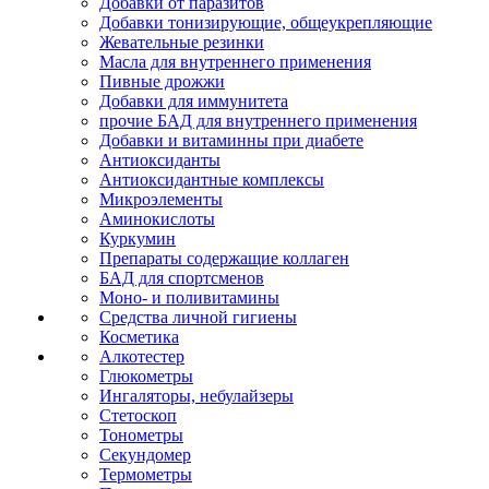
Добавки от паразитов
Добавки тонизирующие, общеукрепляющие
Жевательные резинки
Масла для внутреннего применения
Пивные дрожжи
Добавки для иммунитета
прочие БАД для внутреннего применения
Добавки и витаминны при диабете
Антиоксиданты
Антиоксидантные комплексы
Микроэлементы
Аминокислоты
Куркумин
Препараты содержащие коллаген
БАД для спортсменов
Моно- и поливитамины
Средства личной гигиены
Косметика
Алкотестер
Глюкометры
Ингаляторы, небулайзеры
Стетоскоп
Тонометры
Секундомер
Термометры