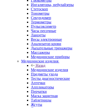
Глюкометры
Ингаляторы, небулайзеры
Стетоскоп
Тонометры
Секундомер
Термометры
Пульсоксиметр
Часы песочные
Ланцеты
Весы электронные
Анализатор крови
Дыхательные тренажеры
Массажеры
Медицинские приборы
Медицинские изделия
Назад
Медицинские изделия
Предметы ухода
Тесты диагностические
Аптечки
Аппликаторы
Перчатки
Маска защитная
Таблетницы
Жгуты