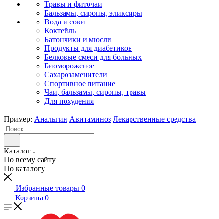
Травы и фиточаи
Бальзамы, сиропы, эликсиры
Вода и соки
Коктейль
Батончики и мюсли
Продукты для диабетиков
Белковые смеси для больных
Биомороженое
Сахарозаменители
Спортивное питание
Чаи, бальзамы, сиропы, травы
Для похудения
Пример:
Анальгин
Авитаминоз
Лекарственные средства
Каталог
По всему сайту
По каталогу
Избранные товары
0
Корзина
0