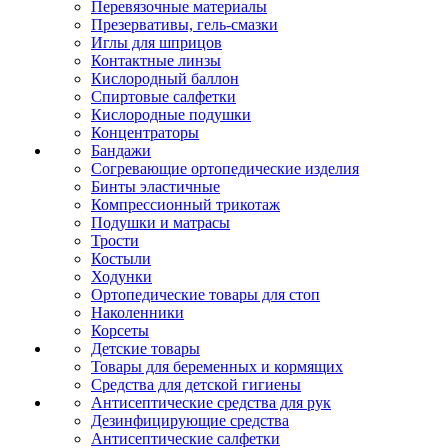
Перевязочные материалы
Презервативы, гель-смазки
Иглы для шприцов
Контактные линзы
Кислородный баллон
Спиртовые салфетки
Кислородные подушки
Концентраторы
Бандажи
Согревающие ортопедические изделия
Бинты эластичные
Компрессионный трикотаж
Подушки и матрасы
Трости
Костыли
Ходунки
Ортопедические товары для стоп
Наколенники
Корсеты
Детские товары
Товары для беременных и кормящих
Средства для детской гигиены
Антисептические средства для рук
Дезинфицирующие средства
Антисептические салфетки