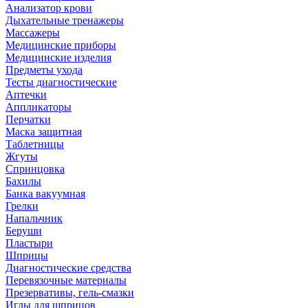
Анализатор крови
Дыхательные тренажеры
Массажеры
Медицинские приборы
Медицинские изделия
Предметы ухода
Тесты диагностические
Аптечки
Аппликаторы
Перчатки
Маска защитная
Таблетницы
Жгуты
Спринцовка
Бахилы
Банка вакуумная
Грелки
Напальчник
Беруши
Пластыри
Шприцы
Диагностические средства
Перевязочные материалы
Презервативы, гель-смазки
Иглы для шприцов