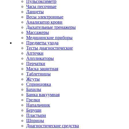
Пульсоксиметр
Часы песочные
Ланцеты
Весы электронные
Анализатор крови
Дыхательные тренажеры
Массажеры
Медицинские приборы
Предметы ухода
Тесты диагностические
Аптечки
Аппликаторы
Перчатки
Маска защитная
Таблетницы
Жгуты
Спринцовка
Бахилы
Банка вакуумная
Грелки
Напальчник
Беруши
Пластыри
Шприцы
Диагностические средства