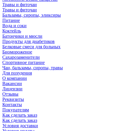
Травы и фиточаи
Травы и фиточаи
Бальзамы, сиропы, эликсиры
Питание
Вода и соки
Коктейль
Батончики и мюсли
Продукты для диабетиков
Белковые смеси для больных
Биомороженое
Сахарозаменители
Спортивное питание
Чаи, бальзамы, сиропы, травы
Для похудения
О компании
Вакансии
Лицензии
Отзывы
Реквизиты
Контакты
Покупателям
Как сделать заказ
Как сделать заказ
Условия доставки
Условия оплаты