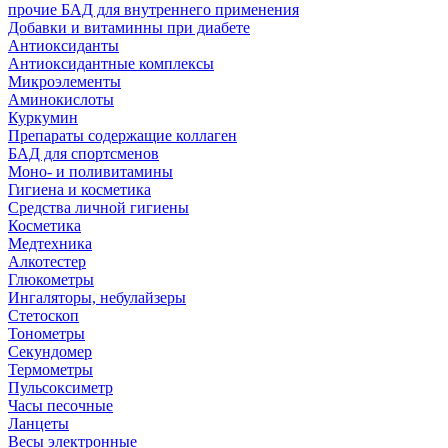
прочие БАД для внутреннего применения
Добавки и витаминны при диабете
Антиоксиданты
Антиоксидантные комплексы
Микроэлементы
Аминокислоты
Куркумин
Препараты содержащие коллаген
БАД для спортсменов
Моно- и поливитамины
Гигиена и косметика
Средства личной гигиены
Косметика
Медтехника
Алкотестер
Глюкометры
Ингаляторы, небулайзеры
Стетоскоп
Тонометры
Секундомер
Термометры
Пульсоксиметр
Часы песочные
Ланцеты
Весы электронные