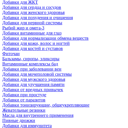
Добавки для ЖКТ
Добавки для сердца и сосудов
Добавки для женского здоровья
Добавки для похудения и очищения
Добавки для нервной системы
Рыбий жир и омега-3
Добавки витаминные для глаз
Добавки для нормализации обмена веществ
Добавки для кожи, волос и ногтей
Добавки для костей и суставов
Фиточаи
Бальзамы, сиропы, эликсиры
Витаминные комплексы бад
Добавки при заболевании вен
Добавки для мочеполовой системы
Добавки для мужского здоровья
Добавки для улучшения памяти
Добавки от вредных привычек
Добавки при простуде
Добавки от паразитов
Добавки тонизирующие, общеукрепляющие
Жевательные резинки
Масла для внутреннего применения
Пивные дрожжи
Добавки для иммунитета