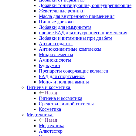
Добавки тонизирующие, общеукрепляющие
Жевательные резинки
Масла для внутреннего применения
Пивные дрожжи
Добавки для иммунитета
прочие БАД для внутреннего применения
Добавки и витаминны при диабете
Антиоксиданты
Антиоксидантные комплексы
Микроэлементы
Аминокислоты
Куркумин
Препараты содержащие коллаген
БАД для спортсменов
Моно- и поливитамины
Гигиена и косметика
Назад
Гигиена и косметика
Средства личной гигиены
Косметика
Медтехника
Назад
Медтехника
Алкотестер