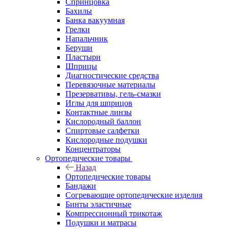
Спринцовка
Бахилы
Банка вакуумная
Грелки
Напальчник
Беруши
Пластыри
Шприцы
Диагностические средства
Перевязочные материалы
Презервативы, гель-смазки
Иглы для шприцов
Контактные линзы
Кислородный баллон
Спиртовые салфетки
Кислородные подушки
Концентраторы
Ортопедические товары
Назад
Ортопедические товары
Бандажи
Согревающие ортопедические изделия
Бинты эластичные
Компрессионный трикотаж
Подушки и матрасы